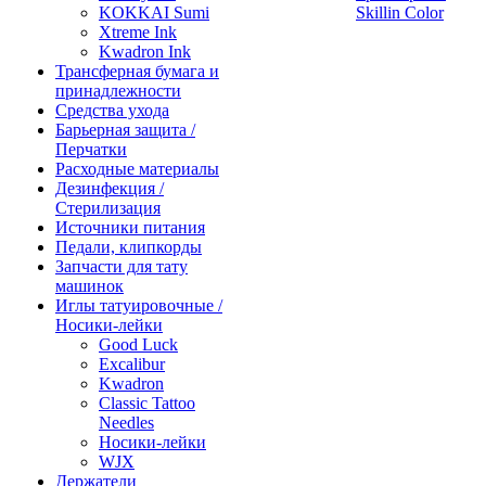
KOKKAI Sumi
Skillin Color
Xtreme Ink
Kwadron Ink
Трансферная бумага и
принадлежности
Средства ухода
Барьерная защита /
Перчатки
Расходные материалы
Дезинфекция /
Стерилизация
Источники питания
Педали, клипкорды
Запчасти для тату
машинок
Иглы татуировочные /
Носики-лейки
Good Luck
Excalibur
Kwadron
Classic Tattoo
Needles
Носики-лейки
WJX
Держатели