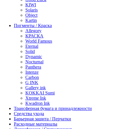
KIWI
Solaris
Object
Kartin
Пигменты / Краска
Allegory
КРАСКА
World Famous
Eternal
Solid
Dynamic
Nocturnal
Panthera
Intenze
Carbon
G INK
Gallery ink
KOKKAI Sumi
Xtreme Ink
Kwadron Ink
Трансферная бумага и принадлежности
Средства ухода
Барьерная защита / Перчатки
Расходные материалы