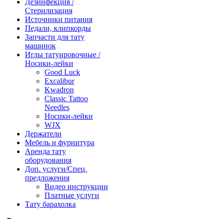
Дезинфекция /
Стерилизация
Источники питания
Педали, клипкорды
Запчасти для тату
машинок
Иглы татуировочные /
Носики-лейки
Good Luck
Excalibur
Kwadron
Classic Tattoo
Needles
Носики-лейки
WJX
Держатели
Мебель и фурнитура
Аренда тату
оборудования
Доп. услуги/Спец.
предложения
Видео инструкции
Платные услуги
Тату барахолка