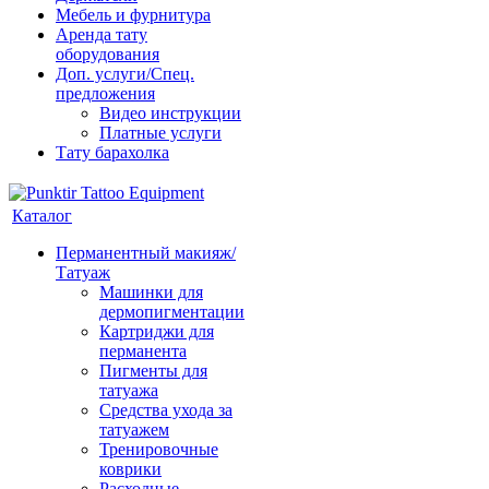
Мебель и фурнитура
Аренда тату
оборудования
Доп. услуги/Спец.
предложения
Видео инструкции
Платные услуги
Тату барахолка
Каталог
Перманентный макияж/
Татуаж
Машинки для
дермопигментации
Картриджи для
перманента
Пигменты для
татуажа
Средства ухода за
татуажем
Тренировочные
коврики
Расходные