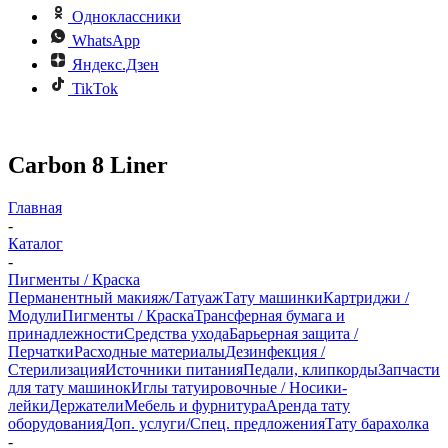
Одноклассники
WhatsApp
Яндекс.Дзен
TikTok
Carbon 8 Liner
Главная
-
Каталог
-
Пигменты / Краска
Перманентный макияж/Татуаж
Тату машинки
Картриджи /
Модули
Пигменты / Краска
Трансферная бумага и
принадлежности
Средства ухода
Барьерная защита /
Перчатки
Расходные материалы
Дезинфекция /
Стерилизация
Источники питания
Педали, клипкорды
Запчасти
для тату машинок
Иглы татуировочные / Носики-
лейки
Держатели
Мебель и фурнитура
Аренда тату
оборудования
Доп. услуги/Спец. предложения
Тату барахолка
-