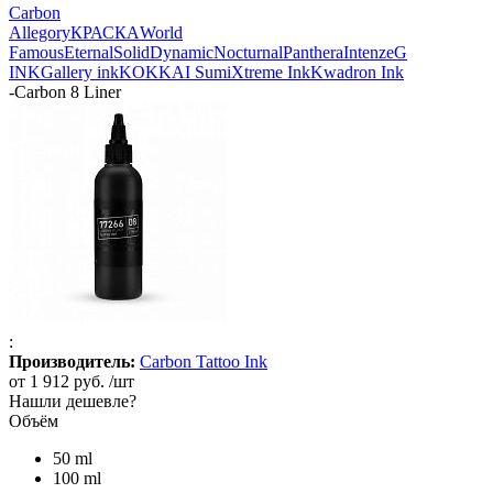
Carbon
Allegory
КРАСКА
World
Famous
Eternal
Solid
Dynamic
Nocturnal
Panthera
Intenze
G
INK
Gallery ink
KOKKAI Sumi
Xtreme Ink
Kwadron Ink
-
Carbon 8 Liner
:
Производитель:
Carbon Tattoo Ink
от
1 912 руб.
/шт
Нашли дешевле?
Объём
50 ml
100 ml