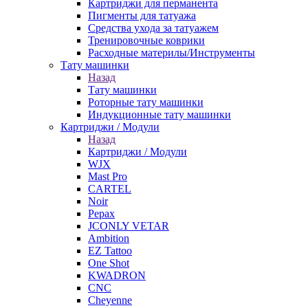
Картриджи для перманента
Пигменты для татуажа
Средства ухода за татуажем
Тренировочные коврики
Расходные материлы/Инструменты
Тату машинки
Назад
Тату машинки
Роторные тату машинки
Индукционные тату машинки
Картриджи / Модули
Назад
Картриджи / Модули
WJX
Mast Pro
CARTEL
Noir
Pepax
JCONLY VETAR
Ambition
EZ Tattoo
One Shot
KWADRON
CNC
Cheyenne