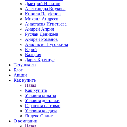
Дмитрий Игнатов
Александра Внукова
Кирилл Парфенов
Михаил Андреев
Анастасия Игнатьева
Андрей Април
Руслан Деникаев
Андрей Романов
Анастасия Пуговкина
Юрий
Валерия
Дарья Крампус
Тату школа
Блог
Акции
Как купить
Назад
Как купить
Условия оплаты
Условия доставки
Гарантия на товар
Условия кредита
Яндекс Сплит
О компании
Назад