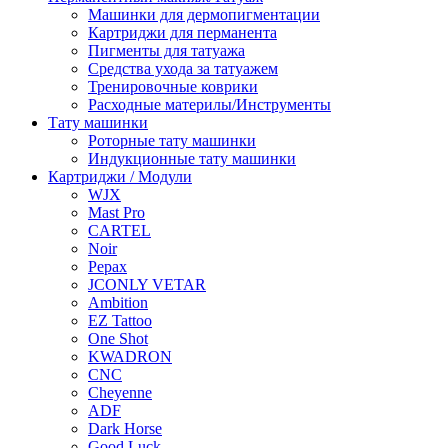
Машинки для дермопигментации
Картриджи для перманента
Пигменты для татуажа
Средства ухода за татуажем
Тренировочные коврики
Расходные материлы/Инструменты
Тату машинки
Роторные тату машинки
Индукционные тату машинки
Картриджи / Модули
WJX
Mast Pro
CARTEL
Noir
Pepax
JCONLY VETAR
Ambition
EZ Tattoo
One Shot
KWADRON
CNC
Cheyenne
ADF
Dark Horse
Good Luck