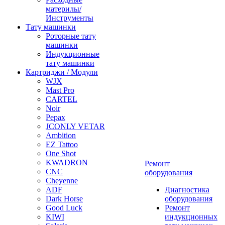
материлы/
Инструменты
Тату машинки
Роторные тату
машинки
Индукционные
тату машинки
Картриджи / Модули
WJX
Mast Pro
CARTEL
Noir
Pepax
JCONLY VETAR
Ambition
EZ Tattoo
One Shot
KWADRON
Ремонт
CNC
оборудования
Cheyenne
ADF
Диагностика
Dark Horse
оборудования
Good Luck
Ремонт
KIWI
индукционных