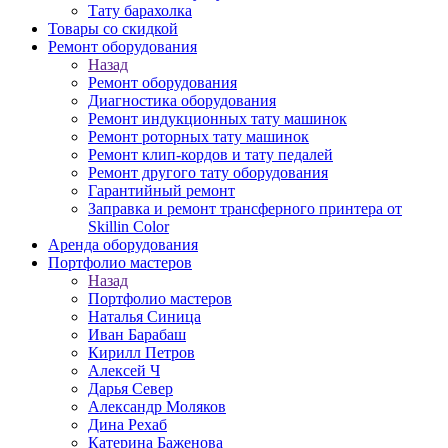
Тату барахолка
Товары со скидкой
Ремонт оборудования
Назад
Ремонт оборудования
Диагностика оборудования
Ремонт индукционных тату машинок
Ремонт роторных тату машинок
Ремонт клип-кордов и тату педалей
Ремонт другого тату оборудования
Гарантийный ремонт
Заправка и ремонт трансферного принтера от
Skillin Color
Аренда оборудования
Портфолио мастеров
Назад
Портфолио мастеров
Наталья Синица
Иван Барабаш
Кирилл Петров
Алексей Ч
Дарья Север
Александр Моляков
Дина Рехаб
Катерина Баженова