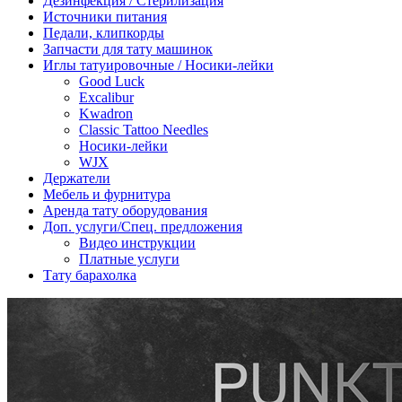
Дезинфекция / Стерилизация
Источники питания
Педали, клипкорды
Запчасти для тату машинок
Иглы татуировочные / Носики-лейки
Good Luck
Excalibur
Kwadron
Classic Tattoo Needles
Носики-лейки
WJX
Держатели
Мебель и фурнитура
Аренда тату оборудования
Доп. услуги/Спец. предложения
Видео инструкции
Платные услуги
Тату барахолка