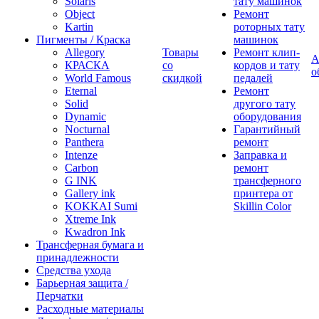
Solaris
тату машинок
Object
Ремонт
Kartin
роторных тату
Пигменты / Краска
машинок
Allegory
Товары
Ремонт клип-
А
КРАСКА
со
кордов и тату
о
World Famous
скидкой
педалей
Eternal
Ремонт
Solid
другого тату
Dynamic
оборудования
Nocturnal
Гарантийный
Panthera
ремонт
Intenze
Заправка и
Carbon
ремонт
G INK
трансферного
Gallery ink
принтера от
KOKKAI Sumi
Skillin Color
Xtreme Ink
Kwadron Ink
Трансферная бумага и
принадлежности
Средства ухода
Барьерная защита /
Перчатки
Расходные материалы