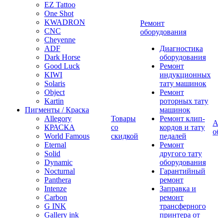
EZ Tattoo
One Shot
KWADRON
Ремонт
CNC
оборудования
Cheyenne
ADF
Диагностика
Dark Horse
оборудования
Good Luck
Ремонт
KIWI
индукционных
Solaris
тату машинок
Object
Ремонт
Kartin
роторных тату
Пигменты / Краска
машинок
Allegory
Товары
Ремонт клип-
А
КРАСКА
со
кордов и тату
о
World Famous
скидкой
педалей
Eternal
Ремонт
Solid
другого тату
Dynamic
оборудования
Nocturnal
Гарантийный
Panthera
ремонт
Intenze
Заправка и
Carbon
ремонт
G INK
трансферного
Gallery ink
принтера от