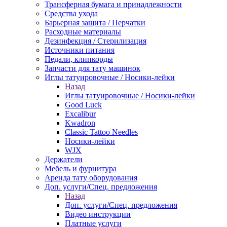
Трансферная бумага и принадлежности
Средства ухода
Барьерная защита / Перчатки
Расходные материалы
Дезинфекция / Стерилизация
Источники питания
Педали, клипкорды
Запчасти для тату машинок
Иглы татуировочные / Носики-лейки
Назад
Иглы татуировочные / Носики-лейки
Good Luck
Excalibur
Kwadron
Classic Tattoo Needles
Носики-лейки
WJX
Держатели
Мебель и фурнитура
Аренда тату оборудования
Доп. услуги/Спец. предложения
Назад
Доп. услуги/Спец. предложения
Видео инструкции
Платные услуги