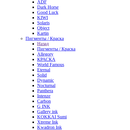
ADF
Dark Horse
Good Luck
KIWI
Solaris
Object
Kartin
Пигменты / Краска
Назад
Пигменты / Краска
Allegory
КРАСКА
World Famous
Eternal
Solid
Dynamic
Nocturnal
Panthera
Intenze
Carbon
G INK
Gallery ink
KOKKAI Sumi
Xtreme Ink
Kwadron Ink