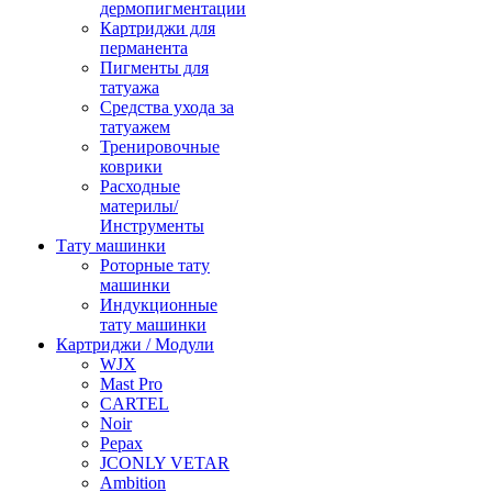
дермопигментации
Картриджи для
перманента
Пигменты для
татуажа
Средства ухода за
татуажем
Тренировочные
коврики
Расходные
материлы/
Инструменты
Тату машинки
Роторные тату
машинки
Индукционные
тату машинки
Картриджи / Модули
WJX
Mast Pro
CARTEL
Noir
Pepax
JCONLY VETAR
Ambition