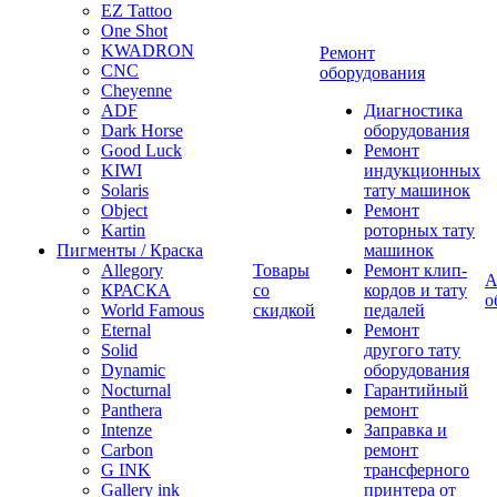
EZ Tattoo
One Shot
KWADRON
Ремонт
CNC
оборудования
Cheyenne
ADF
Диагностика
Dark Horse
оборудования
Good Luck
Ремонт
KIWI
индукционных
Solaris
тату машинок
Object
Ремонт
Kartin
роторных тату
Пигменты / Краска
машинок
Allegory
Товары
Ремонт клип-
А
КРАСКА
со
кордов и тату
о
World Famous
скидкой
педалей
Eternal
Ремонт
Solid
другого тату
Dynamic
оборудования
Nocturnal
Гарантийный
Panthera
ремонт
Intenze
Заправка и
Carbon
ремонт
G INK
трансферного
Gallery ink
принтера от