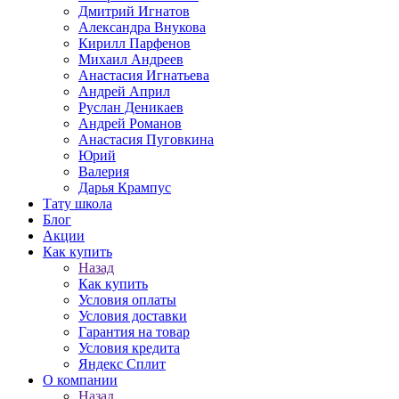
Дмитрий Игнатов
Александра Внукова
Кирилл Парфенов
Михаил Андреев
Анастасия Игнатьева
Андрей Април
Руслан Деникаев
Андрей Романов
Анастасия Пуговкина
Юрий
Валерия
Дарья Крампус
Тату школа
Блог
Акции
Как купить
Назад
Как купить
Условия оплаты
Условия доставки
Гарантия на товар
Условия кредита
Яндекс Сплит
О компании
Назад