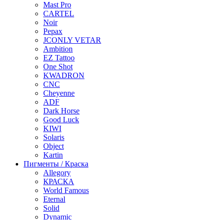
Mast Pro
CARTEL
Noir
Pepax
JCONLY VETAR
Ambition
EZ Tattoo
One Shot
KWADRON
CNC
Cheyenne
ADF
Dark Horse
Good Luck
KIWI
Solaris
Object
Kartin
Пигменты / Краска
Allegory
КРАСКА
World Famous
Eternal
Solid
Dynamic