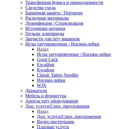
Трансферная бумага и принадлежности
Средства ухода
Барьерная защита / Перчатки
Расходные материалы
Дезинфекция / Стерилизация
Источники питания
Педали, клипкорды
Запчасти для тату машинок
Иглы татуировочные / Носики-лейки
Назад
Иглы татуировочные / Носики-лейки
Good Luck
Excalibur
Kwadron
Classic Tattoo Needles
Носики-лейки
WJX
Держатели
Мебель и фурнитура
Аренда тату оборудования
Доп. услуги/Спец. предложения
Назад
Доп. услуги/Спец. предложения
Видео инструкции
Платные услуги