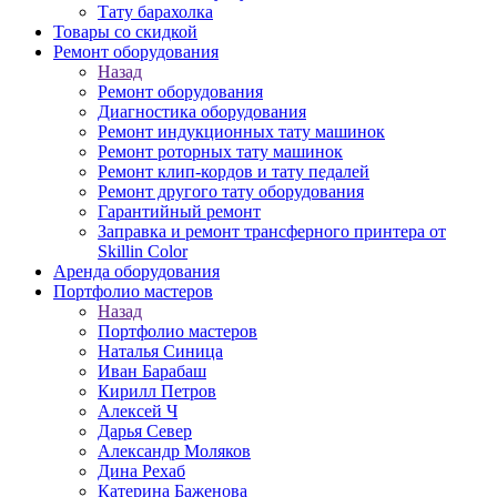
Тату барахолка
Товары со скидкой
Ремонт оборудования
Назад
Ремонт оборудования
Диагностика оборудования
Ремонт индукционных тату машинок
Ремонт роторных тату машинок
Ремонт клип-кордов и тату педалей
Ремонт другого тату оборудования
Гарантийный ремонт
Заправка и ремонт трансферного принтера от
Skillin Color
Аренда оборудования
Портфолио мастеров
Назад
Портфолио мастеров
Наталья Синица
Иван Барабаш
Кирилл Петров
Алексей Ч
Дарья Север
Александр Моляков
Дина Рехаб
Катерина Баженова