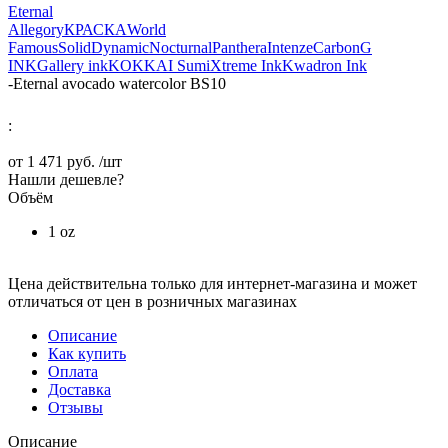
Eternal
Allegory
КРАСКА
World
Famous
Solid
Dynamic
Nocturnal
Panthera
Intenze
Carbon
G
INK
Gallery ink
KOKKAI Sumi
Xtreme Ink
Kwadron Ink
-
Eternal avocado watercolor BS10
:
от
1 471 руб.
/шт
Нашли дешевле?
Объём
1 oz
Цена действительна только для интернет-магазина и может
отличаться от цен в розничных магазинах
Описание
Как купить
Оплата
Доставка
Отзывы
Описание