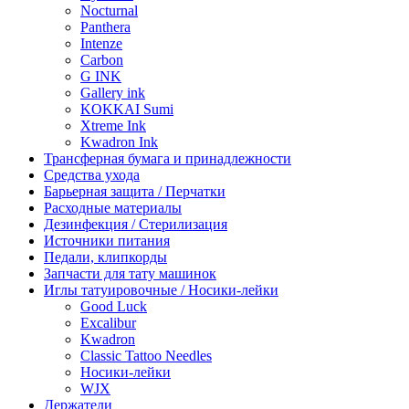
Nocturnal
Panthera
Intenze
Carbon
G INK
Gallery ink
KOKKAI Sumi
Xtreme Ink
Kwadron Ink
Трансферная бумага и принадлежности
Средства ухода
Барьерная защита / Перчатки
Расходные материалы
Дезинфекция / Стерилизация
Источники питания
Педали, клипкорды
Запчасти для тату машинок
Иглы татуировочные / Носики-лейки
Good Luck
Excalibur
Kwadron
Classic Tattoo Needles
Носики-лейки
WJX
Держатели