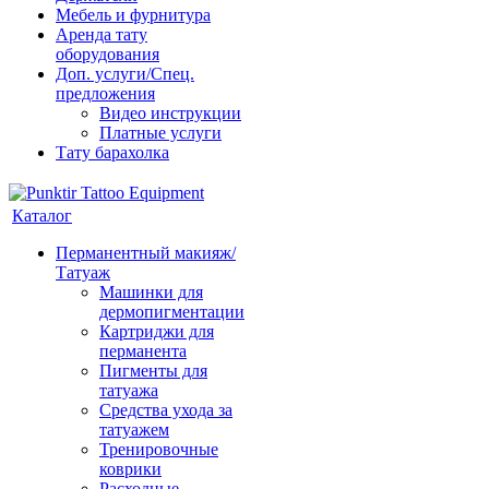
Мебель и фурнитура
Аренда тату
оборудования
Доп. услуги/Спец.
предложения
Видео инструкции
Платные услуги
Тату барахолка
Каталог
Перманентный макияж/
Татуаж
Машинки для
дермопигментации
Картриджи для
перманента
Пигменты для
татуажа
Средства ухода за
татуажем
Тренировочные
коврики
Расходные