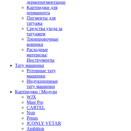
дермопигментации
Картриджи для
перманента
Пигменты для
татуажа
Средства ухода за
татуажем
Тренировочные
коврики
Расходные
материлы/
Инструменты
Тату машинки
Роторные тату
машинки
Индукционные
тату машинки
Картриджи / Модули
WJX
Mast Pro
CARTEL
Noir
Pepax
JCONLY VETAR
Ambition