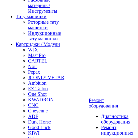
материлы/
Инструменты
Тату машинки
Роторные тату
машинки
Индукционные
тату машинки
Картриджи / Модули
WJX
Mast Pro
CARTEL
Noir
Pepax
JCONLY VETAR
Ambition
EZ Tattoo
One Shot
KWADRON
Ремонт
CNC
оборудования
Cheyenne
ADF
Диагностика
Dark Horse
оборудования
Good Luck
Ремонт
KIWI
индукционных