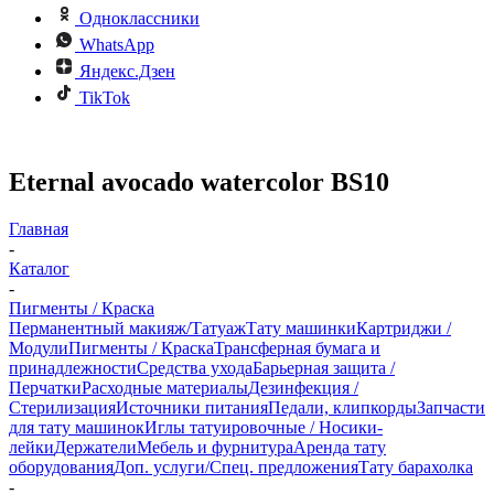
Одноклассники
WhatsApp
Яндекс.Дзен
TikTok
Eternal avocado watercolor BS10
Главная
-
Каталог
-
Пигменты / Краска
Перманентный макияж/Татуаж
Тату машинки
Картриджи /
Модули
Пигменты / Краска
Трансферная бумага и
принадлежности
Средства ухода
Барьерная защита /
Перчатки
Расходные материалы
Дезинфекция /
Стерилизация
Источники питания
Педали, клипкорды
Запчасти
для тату машинок
Иглы татуировочные / Носики-
лейки
Держатели
Мебель и фурнитура
Аренда тату
оборудования
Доп. услуги/Спец. предложения
Тату барахолка
-