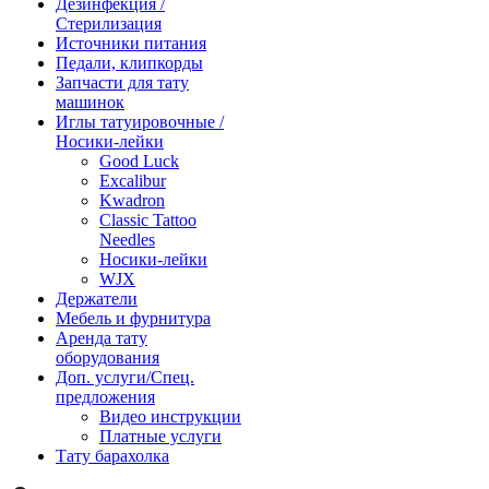
Дезинфекция /
Стерилизация
Источники питания
Педали, клипкорды
Запчасти для тату
машинок
Иглы татуировочные /
Носики-лейки
Good Luck
Excalibur
Kwadron
Classic Tattoo
Needles
Носики-лейки
WJX
Держатели
Мебель и фурнитура
Аренда тату
оборудования
Доп. услуги/Спец.
предложения
Видео инструкции
Платные услуги
Тату барахолка