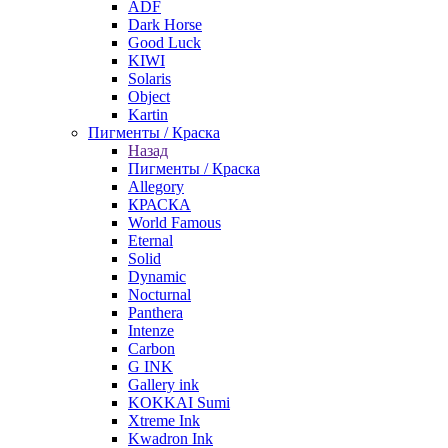
ADF
Dark Horse
Good Luck
KIWI
Solaris
Object
Kartin
Пигменты / Краска
Назад
Пигменты / Краска
Allegory
КРАСКА
World Famous
Eternal
Solid
Dynamic
Nocturnal
Panthera
Intenze
Carbon
G INK
Gallery ink
KOKKAI Sumi
Xtreme Ink
Kwadron Ink