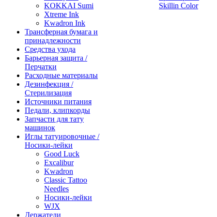
KOKKAI Sumi
Skillin Color
Xtreme Ink
Kwadron Ink
Трансферная бумага и
принадлежности
Средства ухода
Барьерная защита /
Перчатки
Расходные материалы
Дезинфекция /
Стерилизация
Источники питания
Педали, клипкорды
Запчасти для тату
машинок
Иглы татуировочные /
Носики-лейки
Good Luck
Excalibur
Kwadron
Classic Tattoo
Needles
Носики-лейки
WJX
Держатели