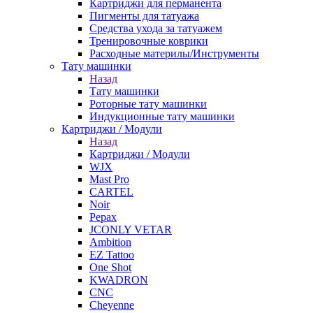
Картриджи для перманента
Пигменты для татуажа
Средства ухода за татуажем
Тренировочные коврики
Расходные материлы/Инструменты
Тату машинки
Назад
Тату машинки
Роторные тату машинки
Индукционные тату машинки
Картриджи / Модули
Назад
Картриджи / Модули
WJX
Mast Pro
CARTEL
Noir
Pepax
JCONLY VETAR
Ambition
EZ Tattoo
One Shot
KWADRON
CNC
Cheyenne