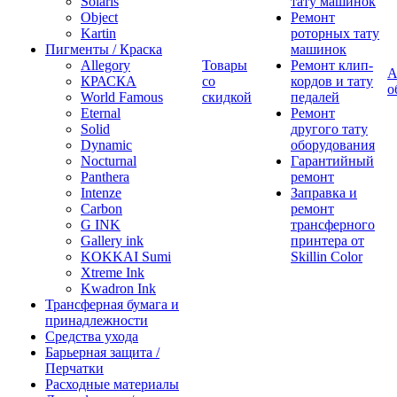
Solaris
тату машинок
Object
Ремонт
Kartin
роторных тату
Пигменты / Краска
машинок
Allegory
Товары
Ремонт клип-
А
КРАСКА
со
кордов и тату
о
World Famous
скидкой
педалей
Eternal
Ремонт
Solid
другого тату
Dynamic
оборудования
Nocturnal
Гарантийный
Panthera
ремонт
Intenze
Заправка и
Carbon
ремонт
G INK
трансферного
Gallery ink
принтера от
KOKKAI Sumi
Skillin Color
Xtreme Ink
Kwadron Ink
Трансферная бумага и
принадлежности
Средства ухода
Барьерная защита /
Перчатки
Расходные материалы