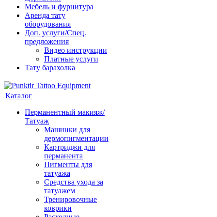
Мебель и фурнитура
Аренда тату
оборудования
Доп. услуги/Спец.
предложения
Видео инструкции
Платные услуги
Тату барахолка
Каталог
Перманентный макияж/
Татуаж
Машинки для
дермопигментации
Картриджи для
перманента
Пигменты для
татуажа
Средства ухода за
татуажем
Тренировочные
коврики
Расходные