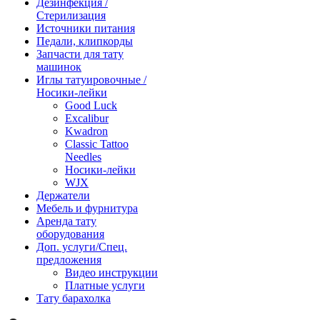
Дезинфекция /
Стерилизация
Источники питания
Педали, клипкорды
Запчасти для тату
машинок
Иглы татуировочные /
Носики-лейки
Good Luck
Excalibur
Kwadron
Classic Tattoo
Needles
Носики-лейки
WJX
Держатели
Мебель и фурнитура
Аренда тату
оборудования
Доп. услуги/Спец.
предложения
Видео инструкции
Платные услуги
Тату барахолка