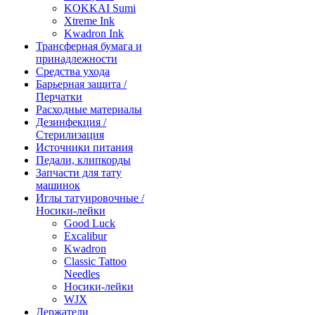
KOKKAI Sumi
Xtreme Ink
Kwadron Ink
Трансферная бумага и
принадлежности
Средства ухода
Барьерная защита /
Перчатки
Расходные материалы
Дезинфекция /
Стерилизация
Источники питания
Педали, клипкорды
Запчасти для тату
машинок
Иглы татуировочные /
Носики-лейки
Good Luck
Excalibur
Kwadron
Classic Tattoo
Needles
Носики-лейки
WJX
Держатели