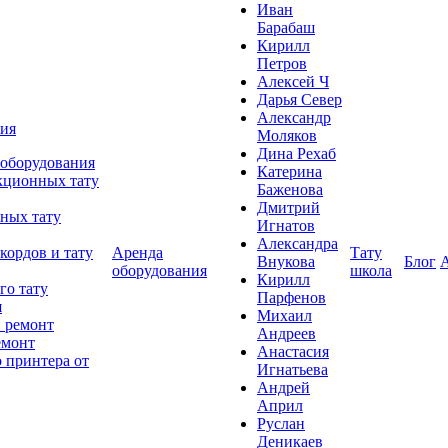
Иван
Барабаш
Кирилл
Петров
Алексей Ч
Дарья Север
Александр
ния
Моляков
Дина Рехаб
 оборудования
Катерина
кционных тату
Баженова
Дмитрий
ных тату
Игнатов
Александра
кордов и тату
Аренда
Тату
Внукова
Блог
оборудования
школа
Кирилл
го тату
Парфенов
я
Михаил
 ремонт
Андреев
емонт
Анастасия
 принтера от
Игнатьева
Андрей
Април
Руслан
Деникаев