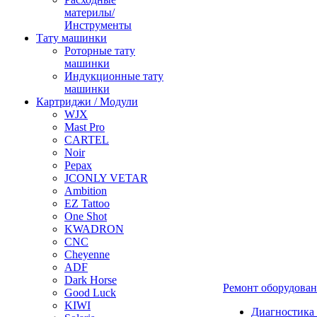
материлы/
Инструменты
Тату машинки
Роторные тату
машинки
Индукционные тату
машинки
Картриджи / Модули
WJX
Mast Pro
CARTEL
Noir
Pepax
JCONLY VETAR
Ambition
EZ Tattoo
One Shot
KWADRON
CNC
Cheyenne
ADF
Dark Horse
Ремонт оборудова
Good Luck
KIWI
Диагностика