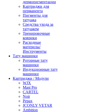
дермопигментации
Картриджи для
перманента
Пигменты для
татуажа
Средства ухода за
татуажем
Тренировочные
коврики
Расходные
материлы/
Инструменты
Тату машинки
Роторные тату
машинки
Индукционные тату
машинки
Картриджи / Модули
WJX
Mast Pro
CARTEL
Noir
Pepax
JCONLY VETAR
Ambition