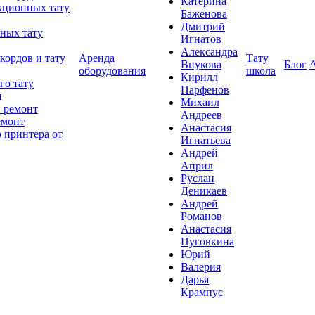
Катерина
кционных тату
Баженова
Дмитрий
ных тату
Игнатов
Александра
кордов и тату
Аренда
Тату
Внукова
Блог
оборудования
школа
Кирилл
го тату
Парфенов
я
Михаил
 ремонт
Андреев
емонт
Анастасия
 принтера от
Игнатьева
Андрей
Април
Руслан
Деникаев
Андрей
Романов
Анастасия
Пуговкина
Юрий
Валерия
Дарья
Крампус