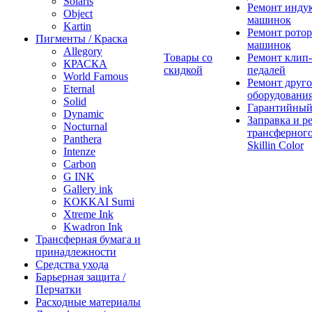
Solaris
Ремонт инду
Object
машинок
Kartin
Ремонт ротор
Пигменты / Краска
машинок
Allegory
Товары со
Ремонт клип-
КРАСКА
скидкой
педалей
World Famous
Ремонт друго
Eternal
оборудовани
Solid
Гарантийный
Dynamic
Заправка и р
Nocturnal
трансферного
Panthera
Skillin Color
Intenze
Carbon
G INK
Gallery ink
KOKKAI Sumi
Xtreme Ink
Kwadron Ink
Трансферная бумага и
принадлежности
Средства ухода
Барьерная защита /
Перчатки
Расходные материалы