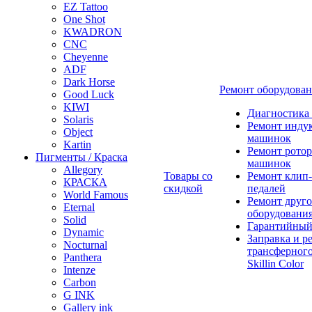
EZ Tattoo
One Shot
KWADRON
CNC
Cheyenne
ADF
Dark Horse
Ремонт оборудова
Good Luck
KIWI
Диагностика
Solaris
Ремонт инду
Object
машинок
Kartin
Ремонт ротор
Пигменты / Краска
машинок
Allegory
Товары со
Ремонт клип-
КРАСКА
скидкой
педалей
World Famous
Ремонт друго
Eternal
оборудовани
Solid
Гарантийный
Dynamic
Заправка и р
Nocturnal
трансферного
Panthera
Skillin Color
Intenze
Carbon
G INK
Gallery ink