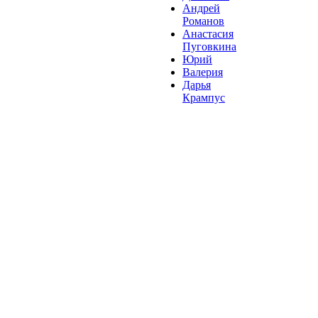
Андрей
Романов
Анастасия
Пуговкина
Юрий
Валерия
Дарья
Крампус