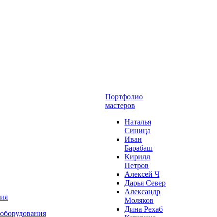
Портфолио
мастеров
Наталья
Синица
Иван
Барабаш
Кирилл
Петров
Алексей Ч
Дарья Север
Александр
ния
Моляков
Дина Рехаб
 оборудования