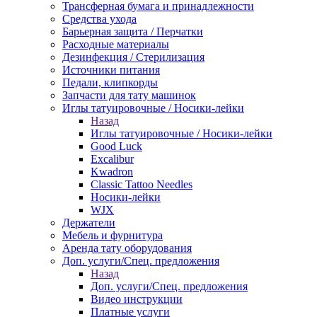
Трансферная бумага и принадлежности
Средства ухода
Барьерная защита / Перчатки
Расходные материалы
Дезинфекция / Стерилизация
Источники питания
Педали, клипкорды
Запчасти для тату машинок
Иглы татуировочные / Носики-лейки
Назад
Иглы татуировочные / Носики-лейки
Good Luck
Excalibur
Kwadron
Classic Tattoo Needles
Носики-лейки
WJX
Держатели
Мебель и фурнитура
Аренда тату оборудования
Доп. услуги/Спец. предложения
Назад
Доп. услуги/Спец. предложения
Видео инструкции
Платные услуги