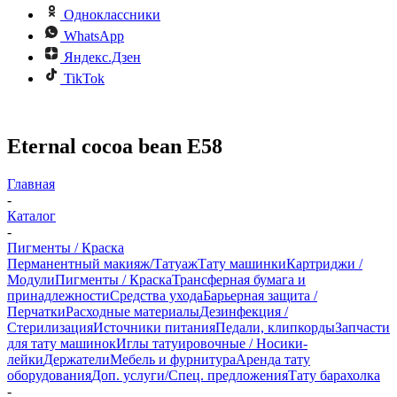
Одноклассники
WhatsApp
Яндекс.Дзен
TikTok
Eternal cocoa bean E58
Главная
-
Каталог
-
Пигменты / Краска
Перманентный макияж/Татуаж
Тату машинки
Картриджи /
Модули
Пигменты / Краска
Трансферная бумага и
принадлежности
Средства ухода
Барьерная защита /
Перчатки
Расходные материалы
Дезинфекция /
Стерилизация
Источники питания
Педали, клипкорды
Запчасти
для тату машинок
Иглы татуировочные / Носики-
лейки
Держатели
Мебель и фурнитура
Аренда тату
оборудования
Доп. услуги/Спец. предложения
Тату барахолка
-