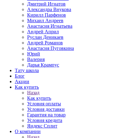
Дмитрий Игнатов
Александра Внукова
Кирилл Парфенов
Михаил Андреев
Анастасия Игнатьева
Андрей Април
Руслан Деникаев
Андрей Романов
Анастасия Пуговкина
Юрий
Валерия
Дарья Крампус
Тату школа
Блог
Акции
Как купить
Назад
Как купить
Условия оплаты
Условия доставки
Гарантия на товар
Условия кредита
Яндекс Сплит
О компании
Назад