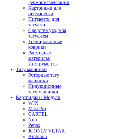
дермопигментации
Картриджи для
перманента
Пигменты для
татуажа
Средства ухода за
татуажем
Тренировочные
коврики
Расходные
материлы/
Инструменты
Тату машинки
Роторные тату
машинки
Индукционные
тату машинки
Картриджи / Модули
WJX
Mast Pro
CARTEL
Noir
Pepax
JCONLY VETAR
Ambition