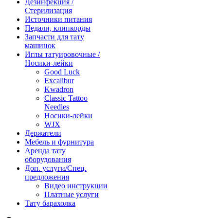
Дезинфекция /
Стерилизация
Источники питания
Педали, клипкорды
Запчасти для тату
машинок
Иглы татуировочные /
Носики-лейки
Good Luck
Excalibur
Kwadron
Classic Tattoo
Needles
Носики-лейки
WJX
Держатели
Мебель и фурнитура
Аренда тату
оборудования
Доп. услуги/Спец.
предложения
Видео инструкции
Платные услуги
Тату барахолка