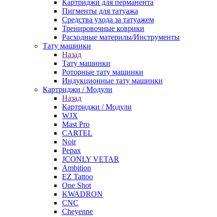
Картриджи для перманента
Пигменты для татуажа
Средства ухода за татуажем
Тренировочные коврики
Расходные материлы/Инструменты
Тату машинки
Назад
Тату машинки
Роторные тату машинки
Индукционные тату машинки
Картриджи / Модули
Назад
Картриджи / Модули
WJX
Mast Pro
CARTEL
Noir
Pepax
JCONLY VETAR
Ambition
EZ Tattoo
One Shot
KWADRON
CNC
Cheyenne