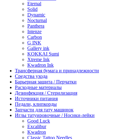
Eternal
Solid
Dynamic
Nocturnal
Panthera
Intenze
Carbon
G INK
Gallery ink
KOKKAI Sumi
Xtreme Ink
Kwadron Ink
Трансферная бумага и принадлежности
Средства ухода
Барьерная защита / Перчатки
Расходные материалы
Дезинфекция / Стерилизация
Источники питания
Педали, клипкорды
Запчасти для тату машинок
Иглы татуировочные / Носики-лейки
Good Luck
Excalibur
Kwadron
Classic Tattoo Needles