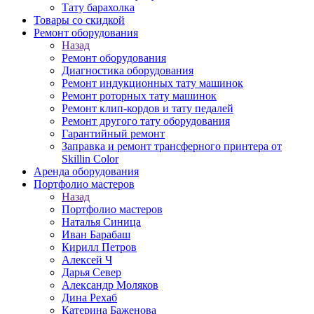
Тату барахолка
Товары со скидкой
Ремонт оборудования
Назад
Ремонт оборудования
Диагностика оборудования
Ремонт индукционных тату машинок
Ремонт роторных тату машинок
Ремонт клип-кордов и тату педалей
Ремонт другого тату оборудования
Гарантийный ремонт
Заправка и ремонт трансферного принтера от
Skillin Color
Аренда оборудования
Портфолио мастеров
Назад
Портфолио мастеров
Наталья Синица
Иван Барабаш
Кирилл Петров
Алексей Ч
Дарья Север
Александр Моляков
Дина Рехаб
Катерина Баженова