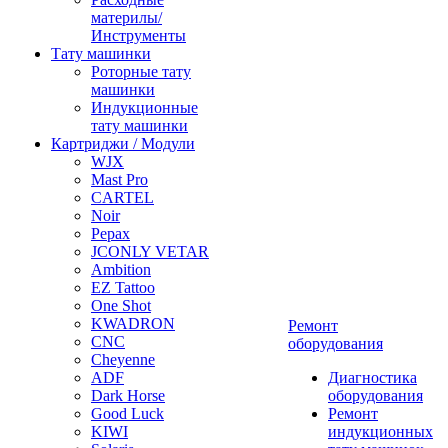
материлы/
Инструменты
Тату машинки
Роторные тату
машинки
Индукционные
тату машинки
Картриджи / Модули
WJX
Mast Pro
CARTEL
Noir
Pepax
JCONLY VETAR
Ambition
EZ Tattoo
One Shot
KWADRON
Ремонт
CNC
оборудования
Cheyenne
ADF
Диагностика
Dark Horse
оборудования
Good Luck
Ремонт
KIWI
индукционных