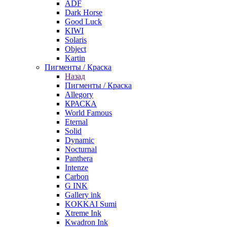
ADF
Dark Horse
Good Luck
KIWI
Solaris
Object
Kartin
Пигменты / Краска
Назад
Пигменты / Краска
Allegory
КРАСКА
World Famous
Eternal
Solid
Dynamic
Nocturnal
Panthera
Intenze
Carbon
G INK
Gallery ink
KOKKAI Sumi
Xtreme Ink
Kwadron Ink