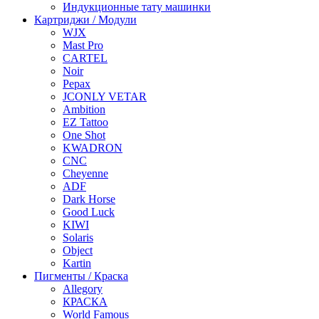
Индукционные тату машинки
Картриджи / Модули
WJX
Mast Pro
CARTEL
Noir
Pepax
JCONLY VETAR
Ambition
EZ Tattoo
One Shot
KWADRON
CNC
Cheyenne
ADF
Dark Horse
Good Luck
KIWI
Solaris
Object
Kartin
Пигменты / Краска
Allegory
КРАСКА
World Famous