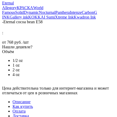
Eternal
Allegory
КРАСКА
World
Famous
Solid
Dynamic
Nocturnal
Panthera
Intenze
Carbon
G
INK
Gallery ink
KOKKAI Sumi
Xtreme Ink
Kwadron Ink
-
Eternal cocoa bean E58
:
от
768 руб.
/шт
Нашли дешевле?
Объём
1/2 oz
1 oz
2 oz
4 oz
Цена действительна только для интернет-магазина и может
отличаться от цен в розничных магазинах
Описание
Как купить
Оплата
Доставка