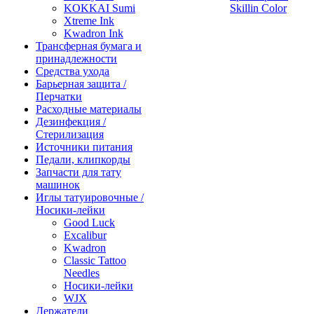
KOKKAI Sumi
Skillin Color
Xtreme Ink
Kwadron Ink
Трансферная бумага и
принадлежности
Средства ухода
Барьерная защита /
Перчатки
Расходные материалы
Дезинфекция /
Стерилизация
Источники питания
Педали, клипкорды
Запчасти для тату
машинок
Иглы татуировочные /
Носики-лейки
Good Luck
Excalibur
Kwadron
Classic Tattoo
Needles
Носики-лейки
WJX
Держатели