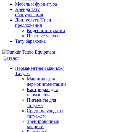
Мебель и фурнитура
Аренда тату
оборудования
Доп. услуги/Спец.
предложения
Видео инструкции
Платные услуги
Тату барахолка
Каталог
Перманентный макияж/
Татуаж
Машинки для
дермопигментации
Картриджи для
перманента
Пигменты для
татуажа
Средства ухода за
татуажем
Тренировочные
коврики
Расходные