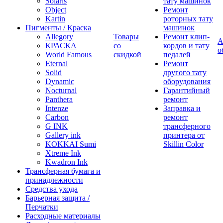
Solaris
тату машинок
Object
Ремонт
Kartin
роторных тату
Пигменты / Краска
машинок
Allegory
Товары
Ремонт клип-
А
КРАСКА
со
кордов и тату
о
World Famous
скидкой
педалей
Eternal
Ремонт
Solid
другого тату
Dynamic
оборудования
Nocturnal
Гарантийный
Panthera
ремонт
Intenze
Заправка и
Carbon
ремонт
G INK
трансферного
Gallery ink
принтера от
KOKKAI Sumi
Skillin Color
Xtreme Ink
Kwadron Ink
Трансферная бумага и
принадлежности
Средства ухода
Барьерная защита /
Перчатки
Расходные материалы