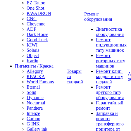
EZ Tattoo
One Shot
KWADRON
Ремонт
CNC
оборудования
Cheyenne
ADF
Диагностика
Dark Horse
оборудования
Good Luck
Ремонт
KIWI
индукционных
Solaris
тату машинок
Object
Ремонт
Kartin
роторных тату
Пигменты / Краска
машинок
Allegory
Товары
Ремонт клип-
А
КРАСКА
со
кордов и тату
о
World Famous
скидкой
педалей
Eternal
Ремонт
Solid
другого тату
Dynamic
оборудования
Nocturnal
Гарантийный
Panthera
ремонт
Intenze
Заправка и
Carbon
ремонт
G INK
трансферного
Gallery ink
принтера от