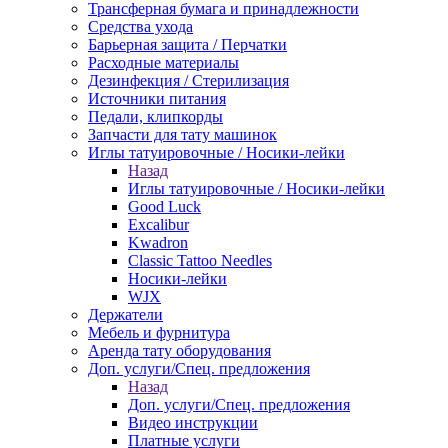
Трансферная бумага и принадлежности
Средства ухода
Барьерная защита / Перчатки
Расходные материалы
Дезинфекция / Стерилизация
Источники питания
Педали, клипкорды
Запчасти для тату машинок
Иглы татуировочные / Носики-лейки
Назад
Иглы татуировочные / Носики-лейки
Good Luck
Excalibur
Kwadron
Classic Tattoo Needles
Носики-лейки
WJX
Держатели
Мебель и фурнитура
Аренда тату оборудования
Доп. услуги/Спец. предложения
Назад
Доп. услуги/Спец. предложения
Видео инструкции
Платные услуги