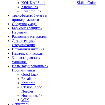
KOKKAI Sumi
Skillin Color
Xtreme Ink
Kwadron Ink
Трансферная бумага и
принадлежности
Средства ухода
Барьерная защита /
Перчатки
Расходные материалы
Дезинфекция /
Стерилизация
Источники питания
Педали, клипкорды
Запчасти для тату
машинок
Иглы татуировочные /
Носики-лейки
Good Luck
Excalibur
Kwadron
Classic Tattoo
Needles
Носики-лейки
WJX
Держатели