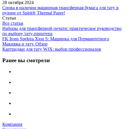
28 октября 2024
Снова в наличии машинная трансферная бумага для тату в
рулоне от Spirit® Thermal Paper!
Статьи
Все статьи
Наборы для трансферной печати: практическое руководство
по выбору тату‑принтера
FK Irons Spektra Xion S: Машинка для Перманентного
Макияжа и тату. Обзор
Картриджи для тату WJX: выбор профессионалов
Ранее вы смотрели
Компания