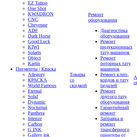
EZ Tattoo
One Shot
KWADRON
Ремонт
CNC
оборудования
Cheyenne
ADF
Диагностика
Dark Horse
оборудования
Good Luck
Ремонт
KIWI
индукционных
Solaris
тату машинок
Object
Ремонт
Kartin
роторных тату
Пигменты / Краска
машинок
Allegory
Товары
Ремонт клип-
А
КРАСКА
со
кордов и тату
о
World Famous
скидкой
педалей
Eternal
Ремонт
Solid
другого тату
Dynamic
оборудования
Nocturnal
Гарантийный
Panthera
ремонт
Intenze
Заправка и
Carbon
ремонт
G INK
трансферного
Gallery ink
принтера от