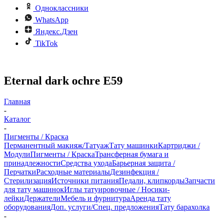
Одноклассники
WhatsApp
Яндекс.Дзен
TikTok
Eternal dark ochre E59
Главная
-
Каталог
-
Пигменты / Краска
Перманентный макияж/Татуаж
Тату машинки
Картриджи /
Модули
Пигменты / Краска
Трансферная бумага и
принадлежности
Средства ухода
Барьерная защита /
Перчатки
Расходные материалы
Дезинфекция /
Стерилизация
Источники питания
Педали, клипкорды
Запчасти
для тату машинок
Иглы татуировочные / Носики-
лейки
Держатели
Мебель и фурнитура
Аренда тату
оборудования
Доп. услуги/Спец. предложения
Тату барахолка
-