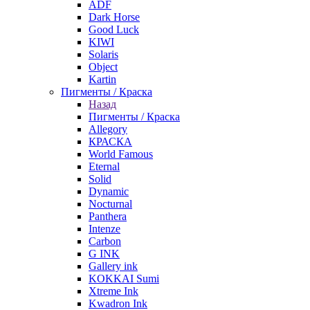
ADF
Dark Horse
Good Luck
KIWI
Solaris
Object
Kartin
Пигменты / Краска
Назад
Пигменты / Краска
Allegory
КРАСКА
World Famous
Eternal
Solid
Dynamic
Nocturnal
Panthera
Intenze
Carbon
G INK
Gallery ink
KOKKAI Sumi
Xtreme Ink
Kwadron Ink