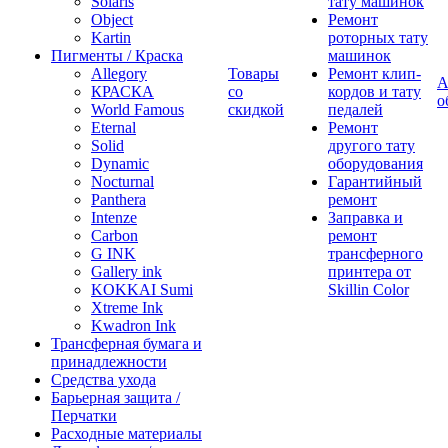
Solaris
тату машинок
Object
Ремонт
Kartin
роторных тату
Пигменты / Краска
машинок
Allegory
Товары
Ремонт клип-
А
КРАСКА
со
кордов и тату
о
World Famous
скидкой
педалей
Eternal
Ремонт
Solid
другого тату
Dynamic
оборудования
Nocturnal
Гарантийный
Panthera
ремонт
Intenze
Заправка и
Carbon
ремонт
G INK
трансферного
Gallery ink
принтера от
KOKKAI Sumi
Skillin Color
Xtreme Ink
Kwadron Ink
Трансферная бумага и
принадлежности
Средства ухода
Барьерная защита /
Перчатки
Расходные материалы