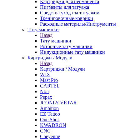
Картриджи для перманента
Пигменты для татуажа
Средства ухода за татуажем
Тренировочные коврики
Расходные материлы/Инструменты
Тату машинки
Назад
Тату машинки
Роторные тату машинки
Индукционные тату машинки
Картриджи / Модули
Назад
Картриджи / Модули
WJX
Mast Pro
CARTEL
Noir
Pepax
JCONLY VETAR
Ambition
EZ Tattoo
One Shot
KWADRON
CNC
Cheyenne