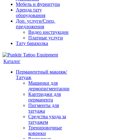
Мебель и фурнитура
Аренда тату
оборудования
Доп. услуги/Спец.
предложения
Видео инструкции
Платные услуги
Тату барахолка
Каталог
Перманентный макияж/
Татуаж
Машинки для
дермопигментации
Картриджи для
перманента
Пигменты для
татуажа
Средства ухода за
татуажем
Тренировочные
коврики
Расходные