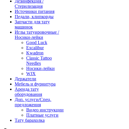
Дезинфекция /
Стерилизация
Источники питания
Педали, клипкорды
Запчасти для тату
машинок
Иглы татуировочные /
Носики-лейки
Good Luck
Excalibur
Kwadron
Classic Tattoo
Needles
Носики-лейки
WJX
Держатели
Мебель и фурнитура
Аренда тату
оборудования
Доп. услуги/Спец.
предложения
Видео инструкции
Платные услуги
Тату барахолка