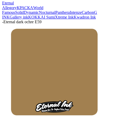
Eternal
Allegory
КРАСКА
World
Famous
Solid
Dynamic
Nocturnal
Panthera
Intenze
Carbon
G
INK
Gallery ink
KOKKAI Sumi
Xtreme Ink
Kwadron Ink
-
Eternal dark ochre E59