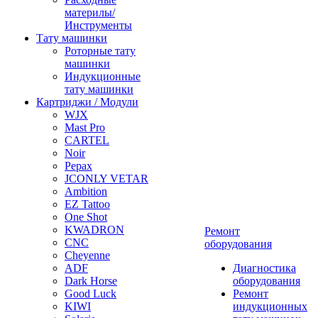
материлы/
Инструменты
Тату машинки
Роторные тату
машинки
Индукционные
тату машинки
Картриджи / Модули
WJX
Mast Pro
CARTEL
Noir
Pepax
JCONLY VETAR
Ambition
EZ Tattoo
One Shot
KWADRON
Ремонт
CNC
оборудования
Cheyenne
ADF
Диагностика
Dark Horse
оборудования
Good Luck
Ремонт
KIWI
индукционных