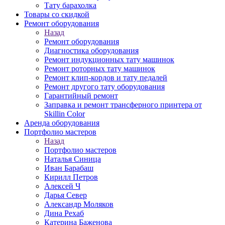
Тату барахолка
Товары со скидкой
Ремонт оборудования
Назад
Ремонт оборудования
Диагностика оборудования
Ремонт индукционных тату машинок
Ремонт роторных тату машинок
Ремонт клип-кордов и тату педалей
Ремонт другого тату оборудования
Гарантийный ремонт
Заправка и ремонт трансферного принтера от
Skillin Color
Аренда оборудования
Портфолио мастеров
Назад
Портфолио мастеров
Наталья Синица
Иван Барабаш
Кирилл Петров
Алексей Ч
Дарья Север
Александр Моляков
Дина Рехаб
Катерина Баженова