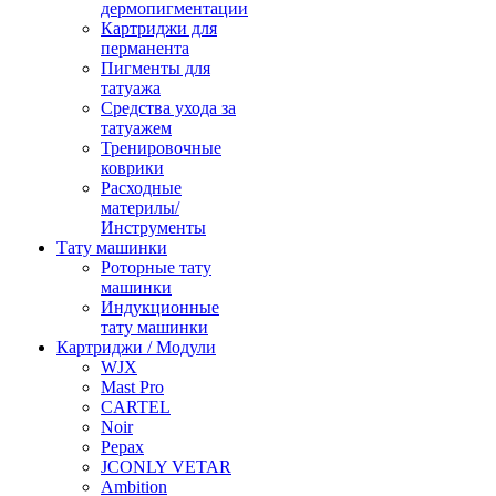
дермопигментации
Картриджи для
перманента
Пигменты для
татуажа
Средства ухода за
татуажем
Тренировочные
коврики
Расходные
материлы/
Инструменты
Тату машинки
Роторные тату
машинки
Индукционные
тату машинки
Картриджи / Модули
WJX
Mast Pro
CARTEL
Noir
Pepax
JCONLY VETAR
Ambition