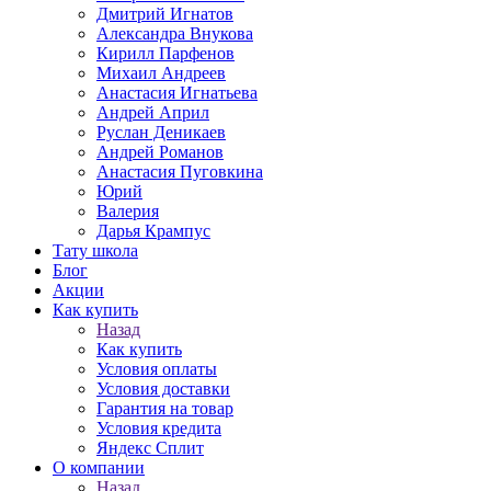
Дмитрий Игнатов
Александра Внукова
Кирилл Парфенов
Михаил Андреев
Анастасия Игнатьева
Андрей Април
Руслан Деникаев
Андрей Романов
Анастасия Пуговкина
Юрий
Валерия
Дарья Крампус
Тату школа
Блог
Акции
Как купить
Назад
Как купить
Условия оплаты
Условия доставки
Гарантия на товар
Условия кредита
Яндекс Сплит
О компании
Назад