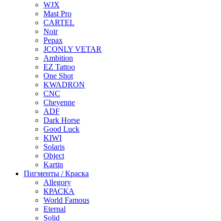
WJX
Mast Pro
CARTEL
Noir
Pepax
JCONLY VETAR
Ambition
EZ Tattoo
One Shot
KWADRON
CNC
Cheyenne
ADF
Dark Horse
Good Luck
KIWI
Solaris
Object
Kartin
Пигменты / Краска
Allegory
КРАСКА
World Famous
Eternal
Solid