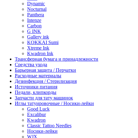
Dynamic
Nocturnal
Panthera
Intenze
Carbon
G INK
Gallery ink
KOKKAI Sumi
Xtreme Ink
Kwadron Ink
Трансферная бумага и принадлежности
Средства ухода
Барьерная защита / Перчатки
Расходные материалы
Дезинфекция / Стерилизация
Источники питания
Педали, клипкорды
Запчасти для тату машинок
Иглы татуировочные / Носики-лейки
Good Luck
Excalibur
Kwadron
Classic Tattoo Needles
Носики-лейки
WJX