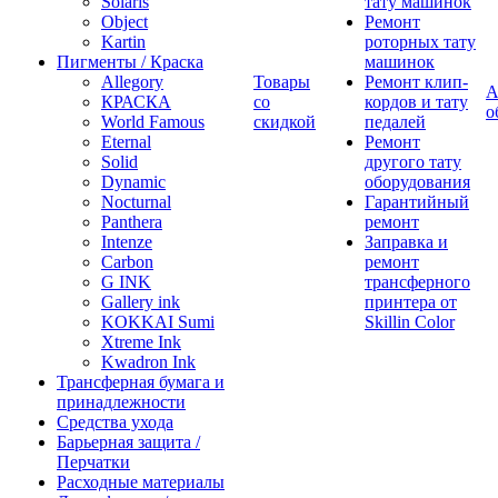
Solaris
тату машинок
Object
Ремонт
Kartin
роторных тату
Пигменты / Краска
машинок
Allegory
Товары
Ремонт клип-
А
КРАСКА
со
кордов и тату
о
World Famous
скидкой
педалей
Eternal
Ремонт
Solid
другого тату
Dynamic
оборудования
Nocturnal
Гарантийный
Panthera
ремонт
Intenze
Заправка и
Carbon
ремонт
G INK
трансферного
Gallery ink
принтера от
KOKKAI Sumi
Skillin Color
Xtreme Ink
Kwadron Ink
Трансферная бумага и
принадлежности
Средства ухода
Барьерная защита /
Перчатки
Расходные материалы