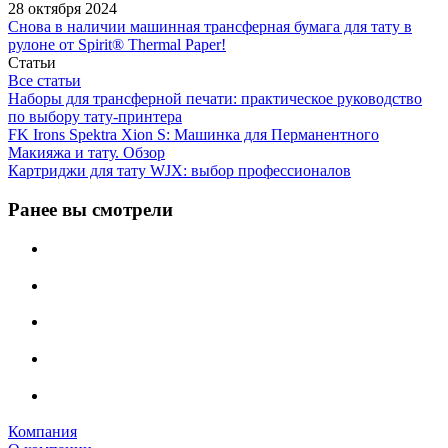
28 октября 2024
Снова в наличии машинная трансферная бумага для тату в
рулоне от Spirit® Thermal Paper!
Статьи
Все статьи
Наборы для трансферной печати: практическое руководство
по выбору тату‑принтера
FK Irons Spektra Xion S: Машинка для Перманентного
Макияжа и тату. Обзор
Картриджи для тату WJX: выбор профессионалов
Ранее вы смотрели
Компания