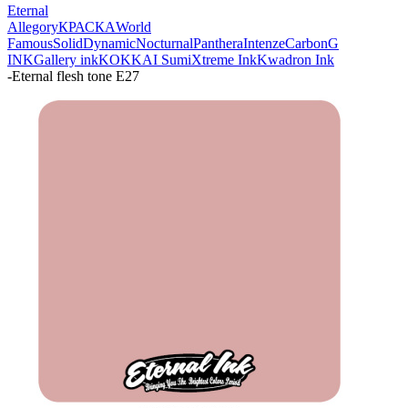
Eternal
Allegory
КРАСКА
World
Famous
Solid
Dynamic
Nocturnal
Panthera
Intenze
Carbon
G
INK
Gallery ink
KOKKAI Sumi
Xtreme Ink
Kwadron Ink
-
Eternal flesh tone E27