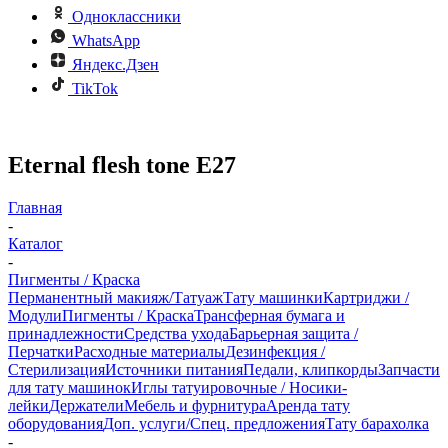
Одноклассники
WhatsApp
Яндекс.Дзен
TikTok
Eternal flesh tone E27
Главная
-
Каталог
-
Пигменты / Краска
Перманентный макияж/Татуаж
Тату машинки
Картриджи /
Модули
Пигменты / Краска
Трансферная бумага и
принадлежности
Средства ухода
Барьерная защита /
Перчатки
Расходные материалы
Дезинфекция /
Стерилизация
Источники питания
Педали, клипкорды
Запчасти
для тату машинок
Иглы татуировочные / Носики-
лейки
Держатели
Мебель и фурнитура
Аренда тату
оборудования
Доп. услуги/Спец. предложения
Тату барахолка
-