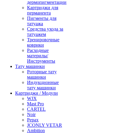
дермопигментации
Картриджи для
перманента
Пигменты для
татуажа
Средства ухода за
татуажем
Тренировочные
коврики
Расходные
материлы/
Инструменты
Тату машинки
Роторные тату
машинки
Индукционные
тату машинки
Картриджи / Модули
WJX
Mast Pro
CARTEL
Noir
Pepax
JCONLY VETAR
Ambition