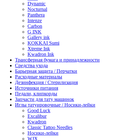
Dynamic
Nocturnal
Panthera
Intenze
Carbon
G INK
Gallery ink
KOKKAI Sumi
Xtreme Ink
Kwadron Ink
Трансферная бумага и принадлежности
Средства ухода
Барьерная защита / Перчатки
Расходные материалы
Дезинфекция / Стерилизация
Источники питания
Педали, клипкорды
Запчасти для тату машинок
Иглы татуировочные / Носики-лейки
Good Luck
Excalibur
Kwadron
Classic Tattoo Needles
Носики-лейки
WJX