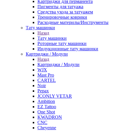
Картриджи для перманента
Пигменты для татуажа
Средства ухода за татуажем
Тренировочные коврики
Расходные материлы/Инструменты
Тату машинки
Назад
Тату машинки
Роторные тату машинки
Индукционные тату машинки
Картриджи / Модули
Назад
Картриджи / Модули
WJX
Mast Pro
CARTEL
Noir
Pepax
JCONLY VETAR
Ambition
EZ Tattoo
One Shot
KWADRON
CNC
Cheyenne