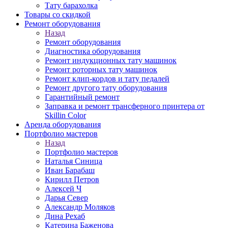
Тату барахолка
Товары со скидкой
Ремонт оборудования
Назад
Ремонт оборудования
Диагностика оборудования
Ремонт индукционных тату машинок
Ремонт роторных тату машинок
Ремонт клип-кордов и тату педалей
Ремонт другого тату оборудования
Гарантийный ремонт
Заправка и ремонт трансферного принтера от
Skillin Color
Аренда оборудования
Портфолио мастеров
Назад
Портфолио мастеров
Наталья Синица
Иван Барабаш
Кирилл Петров
Алексей Ч
Дарья Север
Александр Моляков
Дина Рехаб
Катерина Баженова