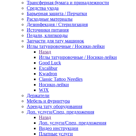
Трансферная бумага и принадлежности
Средства ухода
Барьерная защита / Перчатки
Расходные материалы
Дезинфекция / Стерилизация
Источники питания
Педали, клипкорды
Запчасти для тату машинок
Иглы татуировочные / Носики-лейки
Назад
Иглы татуировочные / Носики-лейки
Good Luck
Excalibur
Kwadron
Classic Tattoo Needles
Носики-лейки
WJX
Держатели
Мебель и фурнитура
Аренда тату оборудования
Доп. услуги/Спец. предложения
Назад
Доп. услуги/Спец. предложения
Видео инструкции
Платные услуги