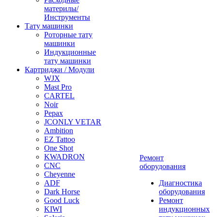
материлы/
Инструменты
Тату машинки
Роторные тату
машинки
Индукционные
тату машинки
Картриджи / Модули
WJX
Mast Pro
CARTEL
Noir
Pepax
JCONLY VETAR
Ambition
EZ Tattoo
One Shot
KWADRON
Ремонт
CNC
оборудования
Cheyenne
ADF
Диагностика
Dark Horse
оборудования
Good Luck
Ремонт
KIWI
индукционных