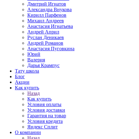
Дмитрий Игнатов
Александра Внукова
Кирилл Парфенов
Михаил Андреев
Анастасия Игнатьева
Андрей Април
Руслан Деникаев
Андрей Романов
Анастасия Пуговкина
Юрий
Валерия
Дарья Крампус
Тату школа
Блог
Акции
Как купить
Назад
Как купить
Условия оплаты
Условия доставки
Гарантия на товар
Условия кредита
Яндекс Сплит
О компании
Назад