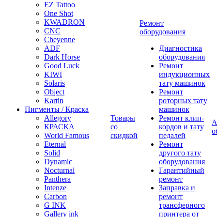
EZ Tattoo
One Shot
KWADRON
Ремонт
CNC
оборудования
Cheyenne
ADF
Диагностика
Dark Horse
оборудования
Good Luck
Ремонт
KIWI
индукционных
Solaris
тату машинок
Object
Ремонт
Kartin
роторных тату
Пигменты / Краска
машинок
Allegory
Товары
Ремонт клип-
А
КРАСКА
со
кордов и тату
о
World Famous
скидкой
педалей
Eternal
Ремонт
Solid
другого тату
Dynamic
оборудования
Nocturnal
Гарантийный
Panthera
ремонт
Intenze
Заправка и
Carbon
ремонт
G INK
трансферного
Gallery ink
принтера от