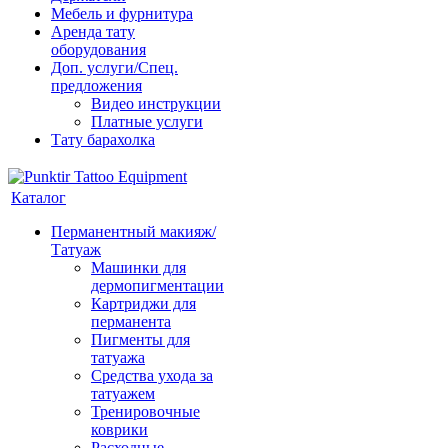
Мебель и фурнитура
Аренда тату
оборудования
Доп. услуги/Спец.
предложения
Видео инструкции
Платные услуги
Тату барахолка
Каталог
Перманентный макияж/
Татуаж
Машинки для
дермопигментации
Картриджи для
перманента
Пигменты для
татуажа
Средства ухода за
татуажем
Тренировочные
коврики
Расходные