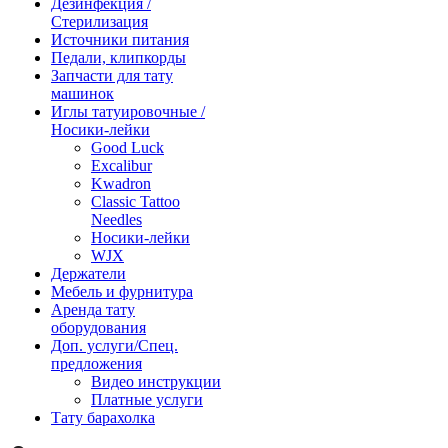
Дезинфекция /
Стерилизация
Источники питания
Педали, клипкорды
Запчасти для тату
машинок
Иглы татуировочные /
Носики-лейки
Good Luck
Excalibur
Kwadron
Classic Tattoo
Needles
Носики-лейки
WJX
Держатели
Мебель и фурнитура
Аренда тату
оборудования
Доп. услуги/Спец.
предложения
Видео инструкции
Платные услуги
Тату барахолка