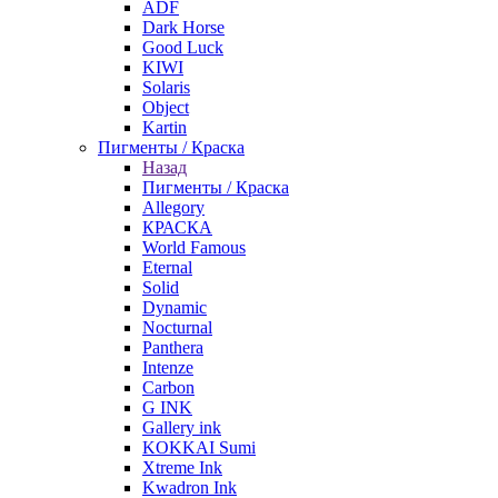
ADF
Dark Horse
Good Luck
KIWI
Solaris
Object
Kartin
Пигменты / Краска
Назад
Пигменты / Краска
Allegory
КРАСКА
World Famous
Eternal
Solid
Dynamic
Nocturnal
Panthera
Intenze
Carbon
G INK
Gallery ink
KOKKAI Sumi
Xtreme Ink
Kwadron Ink