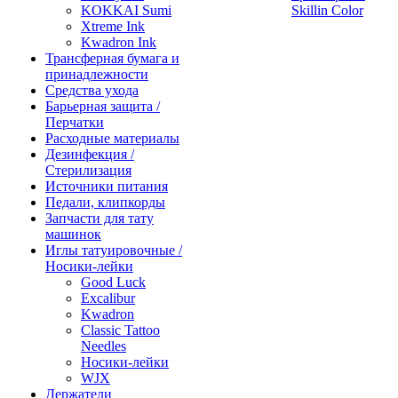
KOKKAI Sumi
Skillin Color
Xtreme Ink
Kwadron Ink
Трансферная бумага и
принадлежности
Средства ухода
Барьерная защита /
Перчатки
Расходные материалы
Дезинфекция /
Стерилизация
Источники питания
Педали, клипкорды
Запчасти для тату
машинок
Иглы татуировочные /
Носики-лейки
Good Luck
Excalibur
Kwadron
Classic Tattoo
Needles
Носики-лейки
WJX
Держатели