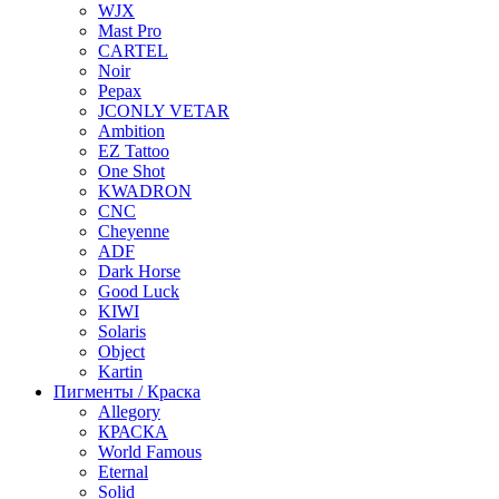
WJX
Mast Pro
CARTEL
Noir
Pepax
JCONLY VETAR
Ambition
EZ Tattoo
One Shot
KWADRON
CNC
Cheyenne
ADF
Dark Horse
Good Luck
KIWI
Solaris
Object
Kartin
Пигменты / Краска
Allegory
КРАСКА
World Famous
Eternal
Solid