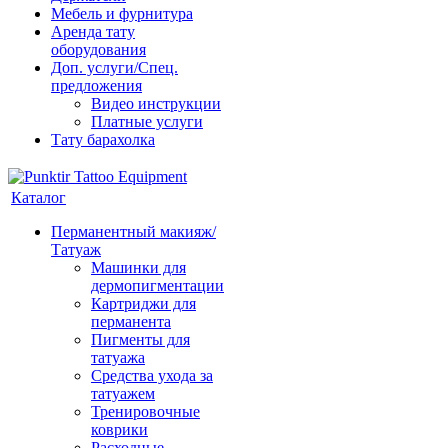
Мебель и фурнитура
Аренда тату
оборудования
Доп. услуги/Спец.
предложения
Видео инструкции
Платные услуги
Тату барахолка
Каталог
Перманентный макияж/
Татуаж
Машинки для
дермопигментации
Картриджи для
перманента
Пигменты для
татуажа
Средства ухода за
татуажем
Тренировочные
коврики
Расходные