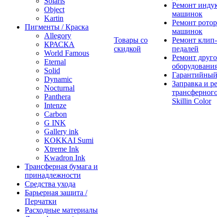
Solaris
Ремонт инду
Object
машинок
Kartin
Ремонт ротор
Пигменты / Краска
машинок
Allegory
Товары со
Ремонт клип-
КРАСКА
скидкой
педалей
World Famous
Ремонт друго
Eternal
оборудовани
Solid
Гарантийный
Dynamic
Заправка и р
Nocturnal
трансферного
Panthera
Skillin Color
Intenze
Carbon
G INK
Gallery ink
KOKKAI Sumi
Xtreme Ink
Kwadron Ink
Трансферная бумага и
принадлежности
Средства ухода
Барьерная защита /
Перчатки
Расходные материалы