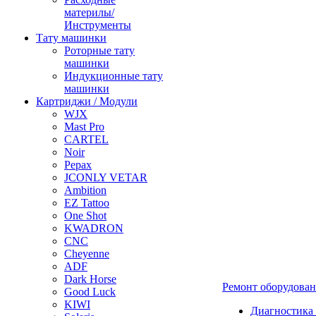
материлы/
Инструменты
Тату машинки
Роторные тату
машинки
Индукционные тату
машинки
Картриджи / Модули
WJX
Mast Pro
CARTEL
Noir
Pepax
JCONLY VETAR
Ambition
EZ Tattoo
One Shot
KWADRON
CNC
Cheyenne
ADF
Dark Horse
Ремонт оборудова
Good Luck
KIWI
Диагностика