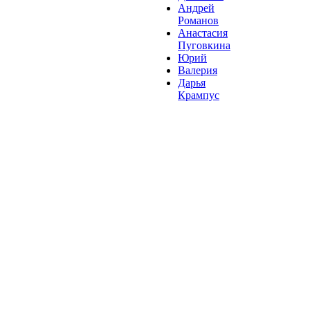
Андрей
Романов
Анастасия
Пуговкина
Юрий
Валерия
Дарья
Крампус