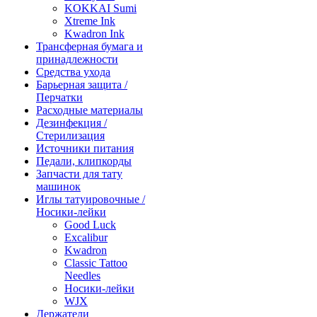
KOKKAI Sumi
Xtreme Ink
Kwadron Ink
Трансферная бумага и
принадлежности
Средства ухода
Барьерная защита /
Перчатки
Расходные материалы
Дезинфекция /
Стерилизация
Источники питания
Педали, клипкорды
Запчасти для тату
машинок
Иглы татуировочные /
Носики-лейки
Good Luck
Excalibur
Kwadron
Classic Tattoo
Needles
Носики-лейки
WJX
Держатели