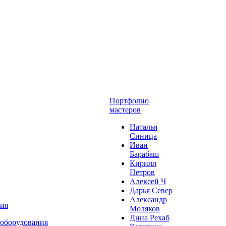
Портфолио
мастеров
Наталья
Синица
Иван
Барабаш
Кирилл
Петров
Алексей Ч
Дарья Север
Александр
ния
Моляков
Дина Рехаб
 оборудования