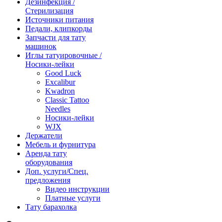
Дезинфекция /
Стерилизация
Источники питания
Педали, клипкорды
Запчасти для тату
машинок
Иглы татуировочные /
Носики-лейки
Good Luck
Excalibur
Kwadron
Classic Tattoo
Needles
Носики-лейки
WJX
Держатели
Мебель и фурнитура
Аренда тату
оборудования
Доп. услуги/Спец.
предложения
Видео инструкции
Платные услуги
Тату барахолка