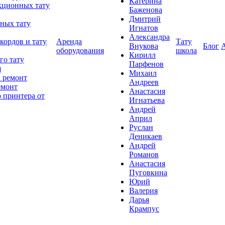
Катерина
кционных тату
Баженова
Дмитрий
ных тату
Игнатов
Александра
кордов и тату
Аренда
Тату
Внукова
Блог
оборудования
школа
Кирилл
го тату
Парфенов
я
Михаил
 ремонт
Андреев
емонт
Анастасия
 принтера от
Игнатьева
Андрей
Април
Руслан
Деникаев
Андрей
Романов
Анастасия
Пуговкина
Юрий
Валерия
Дарья
Крампус