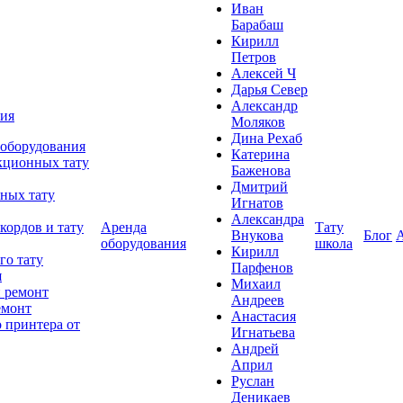
Иван
Барабаш
Кирилл
Петров
Алексей Ч
Дарья Север
Александр
ния
Моляков
Дина Рехаб
 оборудования
Катерина
кционных тату
Баженова
Дмитрий
ных тату
Игнатов
Александра
кордов и тату
Аренда
Тату
Внукова
Блог
оборудования
школа
Кирилл
го тату
Парфенов
я
Михаил
 ремонт
Андреев
емонт
Анастасия
 принтера от
Игнатьева
Андрей
Април
Руслан
Деникаев