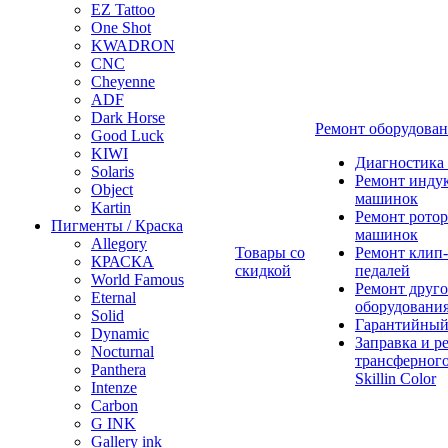
EZ Tattoo
One Shot
KWADRON
CNC
Cheyenne
ADF
Dark Horse
Ремонт оборудова
Good Luck
KIWI
Диагностика
Solaris
Ремонт инду
Object
машинок
Kartin
Ремонт ротор
Пигменты / Краска
машинок
Allegory
Товары со
Ремонт клип-
КРАСКА
скидкой
педалей
World Famous
Ремонт друго
Eternal
оборудовани
Solid
Гарантийный
Dynamic
Заправка и р
Nocturnal
трансферного
Panthera
Skillin Color
Intenze
Carbon
G INK
Gallery ink