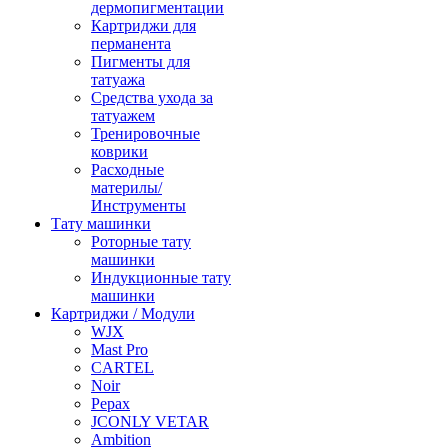
дермопигментации
Картриджи для
перманента
Пигменты для
татуажа
Средства ухода за
татуажем
Тренировочные
коврики
Расходные
материлы/
Инструменты
Тату машинки
Роторные тату
машинки
Индукционные тату
машинки
Картриджи / Модули
WJX
Mast Pro
CARTEL
Noir
Pepax
JCONLY VETAR
Ambition