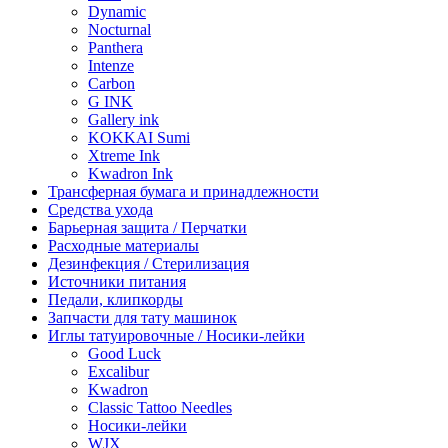
Dynamic
Nocturnal
Panthera
Intenze
Carbon
G INK
Gallery ink
KOKKAI Sumi
Xtreme Ink
Kwadron Ink
Трансферная бумага и принадлежности
Средства ухода
Барьерная защита / Перчатки
Расходные материалы
Дезинфекция / Стерилизация
Источники питания
Педали, клипкорды
Запчасти для тату машинок
Иглы татуировочные / Носики-лейки
Good Luck
Excalibur
Kwadron
Classic Tattoo Needles
Носики-лейки
WJX