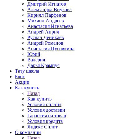
Дмитрий Игнатов
Александра Внукова
Кирилл Парфенов
Михаил Андреев
Анастасия Игнатьева
Андрей Април
Руслан Деникаев
Андрей Романов
Анастасия Пуговкина
Юрий
Валерия
Дарья Крампус
Тату школа
Блог
Акции
Как купить
Назад
Как купить
Условия оплаты
Условия доставки
Гарантия на товар
Условия кредита
Яндекс Сплит
О компании
Назад