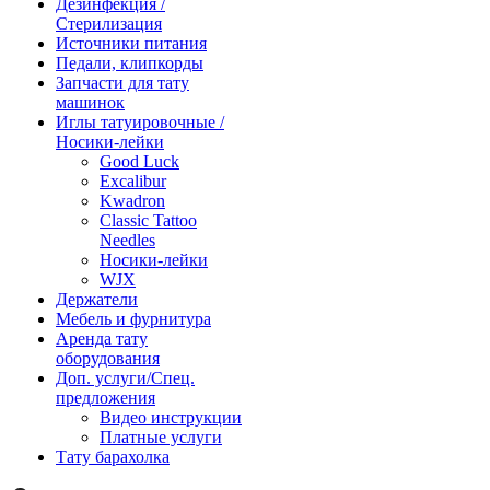
Дезинфекция /
Стерилизация
Источники питания
Педали, клипкорды
Запчасти для тату
машинок
Иглы татуировочные /
Носики-лейки
Good Luck
Excalibur
Kwadron
Classic Tattoo
Needles
Носики-лейки
WJX
Держатели
Мебель и фурнитура
Аренда тату
оборудования
Доп. услуги/Спец.
предложения
Видео инструкции
Платные услуги
Тату барахолка