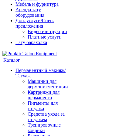
Мебель и фурнитура
Аренда тату
оборудования
Доп. услуги/Спец.
предложения
Видео инструкции
Платные услуги
Тату барахолка
Каталог
Перманентный макияж/
Татуаж
Машинки для
дермопигментации
Картриджи для
перманента
Пигменты для
татуажа
Средства ухода за
татуажем
Тренировочные
коврики
Расходные