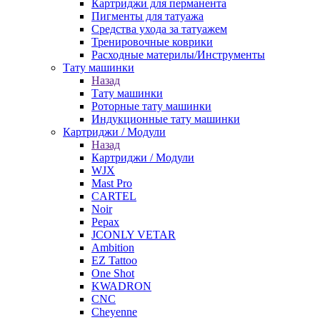
Картриджи для перманента
Пигменты для татуажа
Средства ухода за татуажем
Тренировочные коврики
Расходные материлы/Инструменты
Тату машинки
Назад
Тату машинки
Роторные тату машинки
Индукционные тату машинки
Картриджи / Модули
Назад
Картриджи / Модули
WJX
Mast Pro
CARTEL
Noir
Pepax
JCONLY VETAR
Ambition
EZ Tattoo
One Shot
KWADRON
CNC
Cheyenne