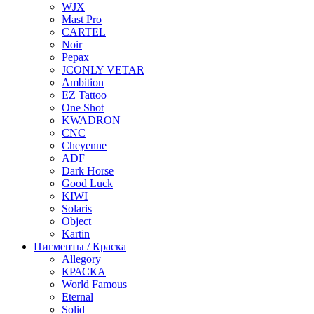
WJX
Mast Pro
CARTEL
Noir
Pepax
JCONLY VETAR
Ambition
EZ Tattoo
One Shot
KWADRON
CNC
Cheyenne
ADF
Dark Horse
Good Luck
KIWI
Solaris
Object
Kartin
Пигменты / Краска
Allegory
КРАСКА
World Famous
Eternal
Solid