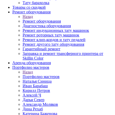
Тату барахолка
Товары со скидкой
Ремонт оборудования
Назад
Ремонт оборудования
Диагностика оборудования
Ремонт индукционных тату машинок
Ремонт роторных тату машинок
Ремонт клип-кордов и тату педалей
Ремонт другого тату оборудования
Гарантийный ремонт
Заправка и ремонт трансферного принтера от
Skillin Color
Аренда оборудования
Портфолио мастеров
Назад
Портфолио мастеров
Наталья Синица
Иван Барабаш
Кирилл Петров
Алексей Ч
Дарья Север
Александр Моляков
Дина Рехаб
Катерина Баженова