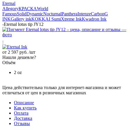
Eternal
Allegory
КРАСКА
World
Famous
Solid
Dynamic
Nocturnal
Panthera
Intenze
Carbon
G
INK
Gallery ink
KOKKAI Sumi
Xtreme Ink
Kwadron Ink
-
Eternal lotus tip JY12
:
от
2 597 руб.
/шт
Нашли дешевле?
Объём
2 oz
Цена действительна только для интернет-магазина и может
отличаться от цен в розничных магазинах
Описание
Как купить
Оплата
Доставка
Отзывы