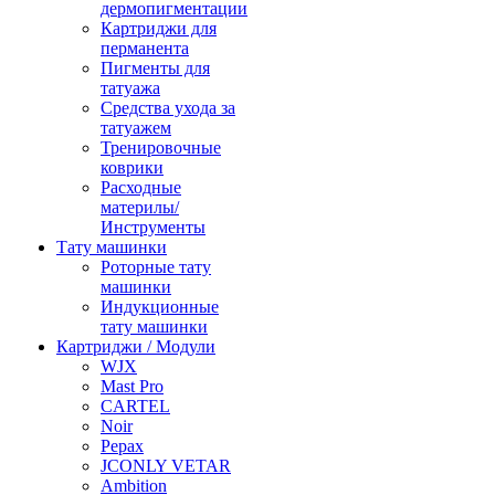
дермопигментации
Картриджи для
перманента
Пигменты для
татуажа
Средства ухода за
татуажем
Тренировочные
коврики
Расходные
материлы/
Инструменты
Тату машинки
Роторные тату
машинки
Индукционные
тату машинки
Картриджи / Модули
WJX
Mast Pro
CARTEL
Noir
Pepax
JCONLY VETAR
Ambition