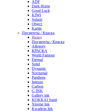
ADF
Dark Horse
Good Luck
KIWI
Solaris
Object
Kartin
Пигменты / Краска
Назад
Пигменты / Краска
Allegory
КРАСКА
World Famous
Eternal
Solid
Dynamic
Nocturnal
Panthera
Intenze
Carbon
G INK
Gallery ink
KOKKAI Sumi
Xtreme Ink
Kwadron Ink