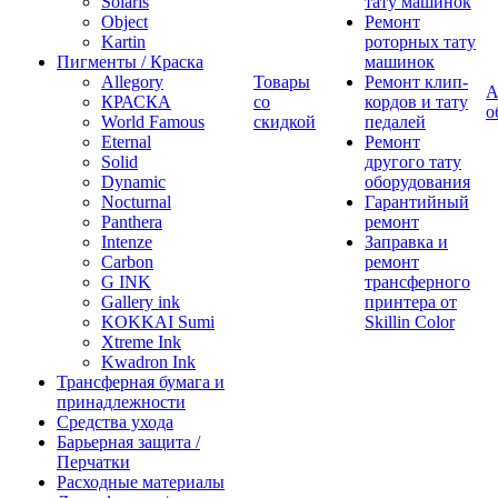
Solaris
тату машинок
Object
Ремонт
Kartin
роторных тату
Пигменты / Краска
машинок
Allegory
Товары
Ремонт клип-
А
КРАСКА
со
кордов и тату
о
World Famous
скидкой
педалей
Eternal
Ремонт
Solid
другого тату
Dynamic
оборудования
Nocturnal
Гарантийный
Panthera
ремонт
Intenze
Заправка и
Carbon
ремонт
G INK
трансферного
Gallery ink
принтера от
KOKKAI Sumi
Skillin Color
Xtreme Ink
Kwadron Ink
Трансферная бумага и
принадлежности
Средства ухода
Барьерная защита /
Перчатки
Расходные материалы