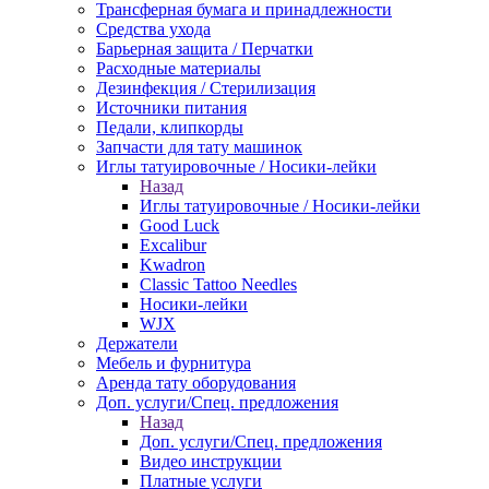
Трансферная бумага и принадлежности
Средства ухода
Барьерная защита / Перчатки
Расходные материалы
Дезинфекция / Стерилизация
Источники питания
Педали, клипкорды
Запчасти для тату машинок
Иглы татуировочные / Носики-лейки
Назад
Иглы татуировочные / Носики-лейки
Good Luck
Excalibur
Kwadron
Classic Tattoo Needles
Носики-лейки
WJX
Держатели
Мебель и фурнитура
Аренда тату оборудования
Доп. услуги/Спец. предложения
Назад
Доп. услуги/Спец. предложения
Видео инструкции
Платные услуги