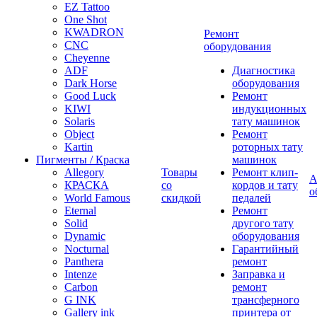
EZ Tattoo
One Shot
KWADRON
Ремонт
CNC
оборудования
Cheyenne
ADF
Диагностика
Dark Horse
оборудования
Good Luck
Ремонт
KIWI
индукционных
Solaris
тату машинок
Object
Ремонт
Kartin
роторных тату
Пигменты / Краска
машинок
Allegory
Товары
Ремонт клип-
А
КРАСКА
со
кордов и тату
о
World Famous
скидкой
педалей
Eternal
Ремонт
Solid
другого тату
Dynamic
оборудования
Nocturnal
Гарантийный
Panthera
ремонт
Intenze
Заправка и
Carbon
ремонт
G INK
трансферного
Gallery ink
принтера от