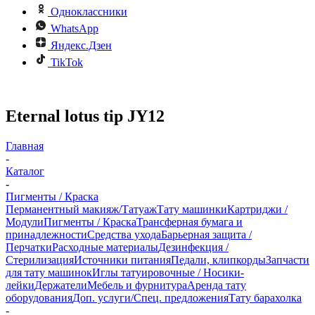
Одноклассники
WhatsApp
Яндекс.Дзен
TikTok
Eternal lotus tip JY12
Главная
-
Каталог
-
Пигменты / Краска
Перманентный макияж/Татуаж
Тату машинки
Картриджи /
Модули
Пигменты / Краска
Трансферная бумага и
принадлежности
Средства ухода
Барьерная защита /
Перчатки
Расходные материалы
Дезинфекция /
Стерилизация
Источники питания
Педали, клипкорды
Запчасти
для тату машинок
Иглы татуировочные / Носики-
лейки
Держатели
Мебель и фурнитура
Аренда тату
оборудования
Доп. услуги/Спец. предложения
Тату барахолка
-