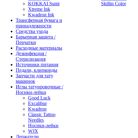
KOKKAI Sumi
Skillin Color
Xtreme Ink
Kwadron Ink
Трансферная бумага и
принадлежности
Средства ухода
Барьерная защита /
Перчатки
Расходные материалы
Дезинфекция /
Стерилизация
Источники питания
Педали, клипкорды
Запчасти для тату
машинок
Иглы татуировочные /
Носики-лейки
Good Luck
Excalibur
Kwadron
Classic Tattoo
Needles
Носики-лейки
WJX
Держатели