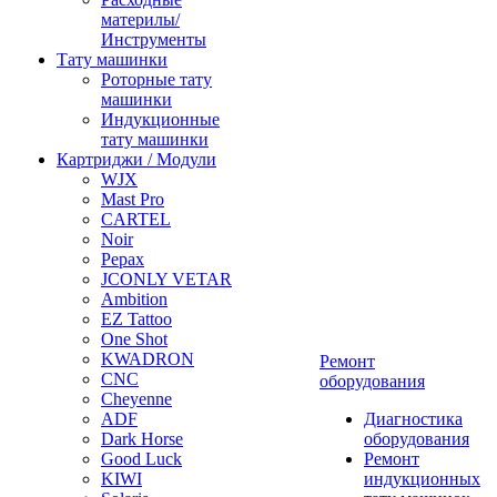
материлы/
Инструменты
Тату машинки
Роторные тату
машинки
Индукционные
тату машинки
Картриджи / Модули
WJX
Mast Pro
CARTEL
Noir
Pepax
JCONLY VETAR
Ambition
EZ Tattoo
One Shot
KWADRON
Ремонт
CNC
оборудования
Cheyenne
ADF
Диагностика
Dark Horse
оборудования
Good Luck
Ремонт
KIWI
индукционных