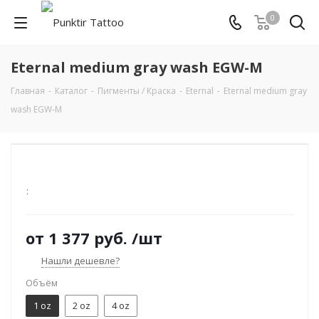
0
Eternal medium gray wash EGW-M
Главная
-
Каталог
-
Пигменты / Краска
-
Eternal
-
Eternal medium gray
wash EGW-M
:
от
1 377 руб.
/шт
Нашли дешевле?
Объём
1 oz
2 oz
4 oz