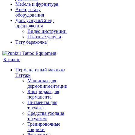
Мебель и фурнитура
Аренда тату
оборудования
Доп. услуги/Спец.
предложения
Видео инструкции
Платные услуги
Тату барахолка
Каталог
Перманентный макияж/
Татуаж
Машинки для
дермопигментации
Картриджи для
перманента
Пигменты для
татуажа
Средства ухода за
татуажем
Тренировочные
коврики
Расходные