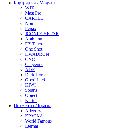
Картриджи / Модули
WJX
Mast Pro
CARTEL
Noir
Pepax
JCONLY VETAR
Ambition
EZ Tattoo
One Shot
KWADRON
CNC
Cheyenne
ADF
Dark Horse
Good Luck
KIWI
Solaris
Object
Kartin
Пигменты / Краска
Allegory
КРАСКА
World Famous
Eternal