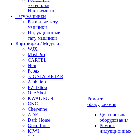
материлы/
Инструменты
Тату машинки
Роторные тату
машинки
Индукционные
тату машинки
Картриджи / Модули
WJX
Mast Pro
CARTEL
Noir
Pepax
JCONLY VETAR
Ambition
EZ Tattoo
One Shot
KWADRON
Ремонт
CNC
оборудования
Cheyenne
ADF
Диагностика
Dark Horse
оборудования
Good Luck
Ремонт
KIWI
индукционных