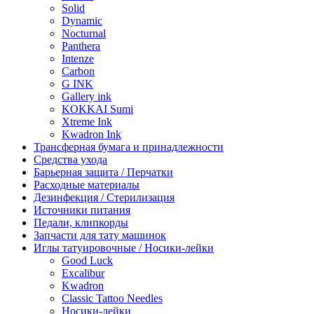
Solid
Dynamic
Nocturnal
Panthera
Intenze
Carbon
G INK
Gallery ink
KOKKAI Sumi
Xtreme Ink
Kwadron Ink
Трансферная бумага и принадлежности
Средства ухода
Барьерная защита / Перчатки
Расходные материалы
Дезинфекция / Стерилизация
Источники питания
Педали, клипкорды
Запчасти для тату машинок
Иглы татуировочные / Носики-лейки
Good Luck
Excalibur
Kwadron
Classic Tattoo Needles
Носики-лейки