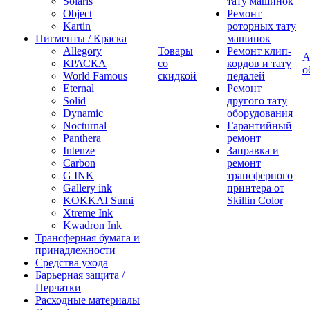
Solaris
тату машинок
Object
Ремонт
Kartin
роторных тату
Пигменты / Краска
машинок
Allegory
Товары
Ремонт клип-
А
КРАСКА
со
кордов и тату
о
World Famous
скидкой
педалей
Eternal
Ремонт
Solid
другого тату
Dynamic
оборудования
Nocturnal
Гарантийный
Panthera
ремонт
Intenze
Заправка и
Carbon
ремонт
G INK
трансферного
Gallery ink
принтера от
KOKKAI Sumi
Skillin Color
Xtreme Ink
Kwadron Ink
Трансферная бумага и
принадлежности
Средства ухода
Барьерная защита /
Перчатки
Расходные материалы