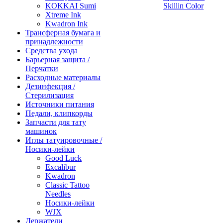
KOKKAI Sumi
Skillin Color
Xtreme Ink
Kwadron Ink
Трансферная бумага и
принадлежности
Средства ухода
Барьерная защита /
Перчатки
Расходные материалы
Дезинфекция /
Стерилизация
Источники питания
Педали, клипкорды
Запчасти для тату
машинок
Иглы татуировочные /
Носики-лейки
Good Luck
Excalibur
Kwadron
Classic Tattoo
Needles
Носики-лейки
WJX
Держатели