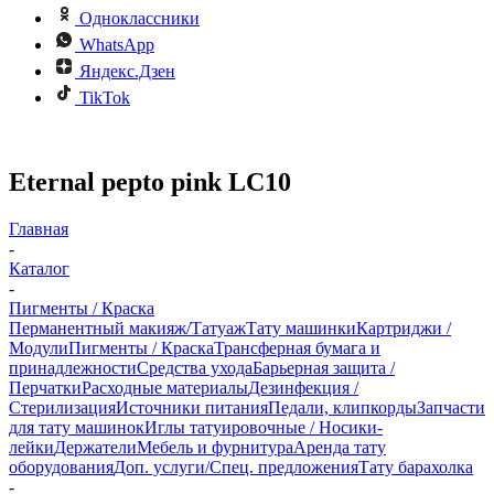
Одноклассники
WhatsApp
Яндекс.Дзен
TikTok
Eternal pepto pink LC10
Главная
-
Каталог
-
Пигменты / Краска
Перманентный макияж/Татуаж
Тату машинки
Картриджи /
Модули
Пигменты / Краска
Трансферная бумага и
принадлежности
Средства ухода
Барьерная защита /
Перчатки
Расходные материалы
Дезинфекция /
Стерилизация
Источники питания
Педали, клипкорды
Запчасти
для тату машинок
Иглы татуировочные / Носики-
лейки
Держатели
Мебель и фурнитура
Аренда тату
оборудования
Доп. услуги/Спец. предложения
Тату барахолка
-