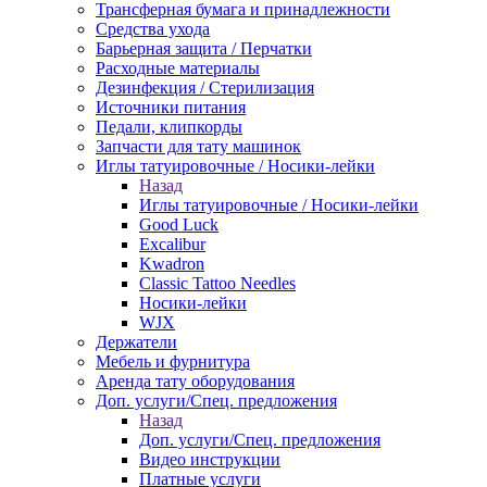
Трансферная бумага и принадлежности
Средства ухода
Барьерная защита / Перчатки
Расходные материалы
Дезинфекция / Стерилизация
Источники питания
Педали, клипкорды
Запчасти для тату машинок
Иглы татуировочные / Носики-лейки
Назад
Иглы татуировочные / Носики-лейки
Good Luck
Excalibur
Kwadron
Classic Tattoo Needles
Носики-лейки
WJX
Держатели
Мебель и фурнитура
Аренда тату оборудования
Доп. услуги/Спец. предложения
Назад
Доп. услуги/Спец. предложения
Видео инструкции
Платные услуги