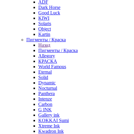
ADF
Dark Horse
Good Luck
KIWI
Solaris
Object
Kartin
Пигменты / Краска
Назад
Пигменты / Краска
Allegory
КРАСКА
World Famous
Eternal
Solid
Dynamic
Nocturnal
Panthera
Intenze
Carbon
G INK
Gallery ink
KOKKAI Sumi
Xtreme Ink
Kwadron Ink