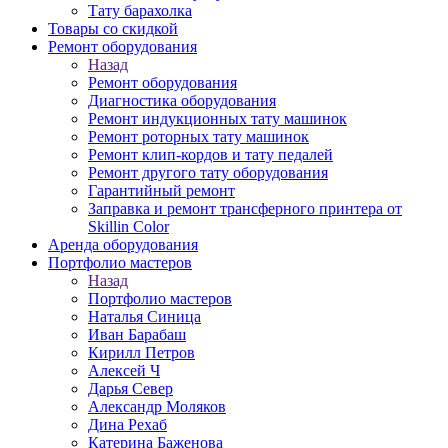
Тату барахолка
Товары со скидкой
Ремонт оборудования
Назад
Ремонт оборудования
Диагностика оборудования
Ремонт индукционных тату машинок
Ремонт роторных тату машинок
Ремонт клип-кордов и тату педалей
Ремонт другого тату оборудования
Гарантийный ремонт
Заправка и ремонт трансферного принтера от
Skillin Color
Аренда оборудования
Портфолио мастеров
Назад
Портфолио мастеров
Наталья Синица
Иван Барабаш
Кирилл Петров
Алексей Ч
Дарья Север
Александр Моляков
Дина Рехаб
Катерина Баженова