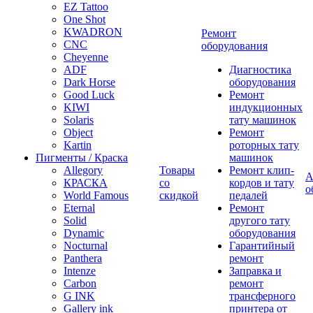
EZ Tattoo
One Shot
KWADRON
Ремонт
CNC
оборудования
Cheyenne
ADF
Диагностика
Dark Horse
оборудования
Good Luck
Ремонт
KIWI
индукционных
Solaris
тату машинок
Object
Ремонт
Kartin
роторных тату
Пигменты / Краска
машинок
Allegory
Товары
Ремонт клип-
А
КРАСКА
со
кордов и тату
о
World Famous
скидкой
педалей
Eternal
Ремонт
Solid
другого тату
Dynamic
оборудования
Nocturnal
Гарантийный
Panthera
ремонт
Intenze
Заправка и
Carbon
ремонт
G INK
трансферного
Gallery ink
принтера от