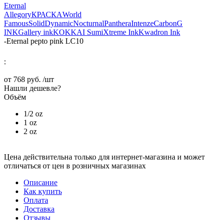
Eternal
Allegory
КРАСКА
World
Famous
Solid
Dynamic
Nocturnal
Panthera
Intenze
Carbon
G
INK
Gallery ink
KOKKAI Sumi
Xtreme Ink
Kwadron Ink
-
Eternal pepto pink LC10
:
от
768 руб.
/шт
Нашли дешевле?
Объём
1/2 oz
1 oz
2 oz
Цена действительна только для интернет-магазина и может
отличаться от цен в розничных магазинах
Описание
Как купить
Оплата
Доставка
Отзывы