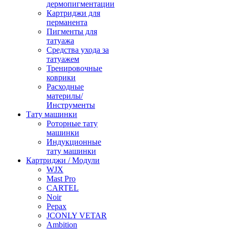
дермопигментации
Картриджи для
перманента
Пигменты для
татуажа
Средства ухода за
татуажем
Тренировочные
коврики
Расходные
материлы/
Инструменты
Тату машинки
Роторные тату
машинки
Индукционные
тату машинки
Картриджи / Модули
WJX
Mast Pro
CARTEL
Noir
Pepax
JCONLY VETAR
Ambition