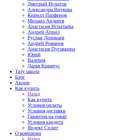
Дмитрий Игнатов
Александра Внукова
Кирилл Парфенов
Михаил Андреев
Анастасия Игнатьева
Андрей Април
Руслан Деникаев
Андрей Романов
Анастасия Пуговкина
Юрий
Валерия
Дарья Крампус
Тату школа
Блог
Акции
Как купить
Назад
Как купить
Условия оплаты
Условия доставки
Гарантия на товар
Условия кредита
Яндекс Сплит
О компании
Назад