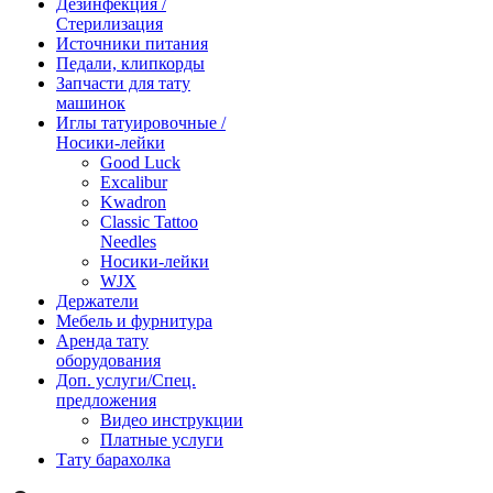
Дезинфекция /
Стерилизация
Источники питания
Педали, клипкорды
Запчасти для тату
машинок
Иглы татуировочные /
Носики-лейки
Good Luck
Excalibur
Kwadron
Classic Tattoo
Needles
Носики-лейки
WJX
Держатели
Мебель и фурнитура
Аренда тату
оборудования
Доп. услуги/Спец.
предложения
Видео инструкции
Платные услуги
Тату барахолка