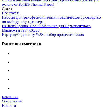
Снова в наличии машинная трансферная бумага для тату в
рулоне от Spirit® Thermal Paper!
Статьи
Все статьи
Наборы для трансферной печати: практическое руководство
по выбору тату‑принтера
FK Irons Spektra Xion S: Машинка для Перманентного
Макияжа и тату. Обзор
Картриджи для тату WJX: выбор профессионалов
Ранее вы смотрели
Компания
О компании
Новости