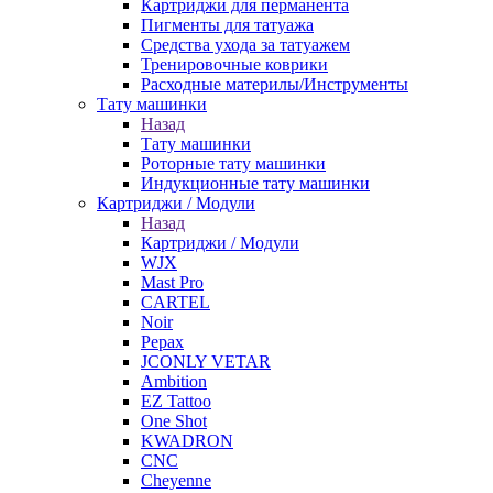
Картриджи для перманента
Пигменты для татуажа
Средства ухода за татуажем
Тренировочные коврики
Расходные материлы/Инструменты
Тату машинки
Назад
Тату машинки
Роторные тату машинки
Индукционные тату машинки
Картриджи / Модули
Назад
Картриджи / Модули
WJX
Mast Pro
CARTEL
Noir
Pepax
JCONLY VETAR
Ambition
EZ Tattoo
One Shot
KWADRON
CNC
Cheyenne