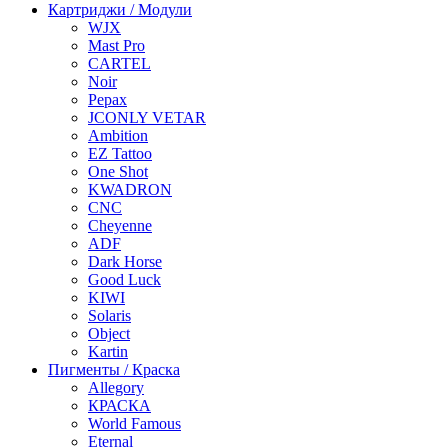
Картриджи / Модули
WJX
Mast Pro
CARTEL
Noir
Pepax
JCONLY VETAR
Ambition
EZ Tattoo
One Shot
KWADRON
CNC
Cheyenne
ADF
Dark Horse
Good Luck
KIWI
Solaris
Object
Kartin
Пигменты / Краска
Allegory
КРАСКА
World Famous
Eternal