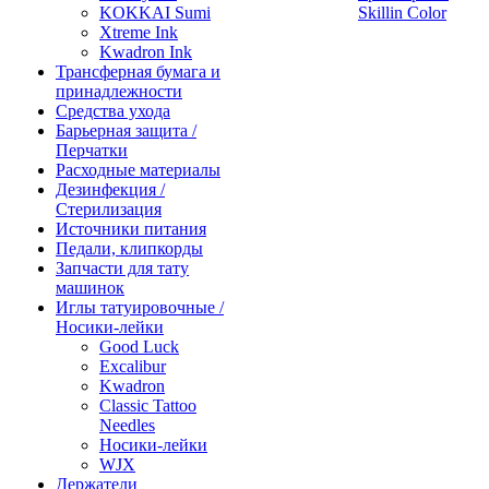
KOKKAI Sumi
Skillin Color
Xtreme Ink
Kwadron Ink
Трансферная бумага и
принадлежности
Средства ухода
Барьерная защита /
Перчатки
Расходные материалы
Дезинфекция /
Стерилизация
Источники питания
Педали, клипкорды
Запчасти для тату
машинок
Иглы татуировочные /
Носики-лейки
Good Luck
Excalibur
Kwadron
Classic Tattoo
Needles
Носики-лейки
WJX
Держатели