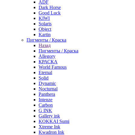
ADF
Dark Horse
Good Luck
KIWI
Solaris
Object
Kartin
Пигменты / Краска
Назад
Пигменты / Краска
Allegory
КРАСКА
World Famous
Eternal
Solid
Dynamic
Nocturnal
Panthera
Intenze
Carbon
G INK
Gallery ink
KOKKAI Sumi
Xtreme Ink
Kwadron Ink