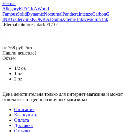
Eternal
Allegory
КРАСКА
World
Famous
Solid
Dynamic
Nocturnal
Panthera
Intenze
Carbon
G
INK
Gallery ink
KOKKAI Sumi
Xtreme Ink
Kwadron Ink
-
Eternal rainforest dark FL10
:
от
768 руб.
/шт
Нашли дешевле?
Объём
1/2 oz
1 oz
2 oz
Цена действительна только для интернет-магазина и может
отличаться от цен в розничных магазинах
Описание
Как купить
Оплата
Доставка
Отзывы