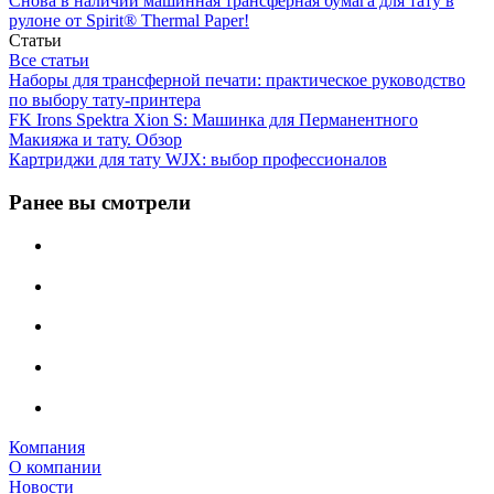
Снова в наличии машинная трансферная бумага для тату в
рулоне от Spirit® Thermal Paper!
Статьи
Все статьи
Наборы для трансферной печати: практическое руководство
по выбору тату‑принтера
FK Irons Spektra Xion S: Машинка для Перманентного
Макияжа и тату. Обзор
Картриджи для тату WJX: выбор профессионалов
Ранее вы смотрели
Компания
О компании
Новости