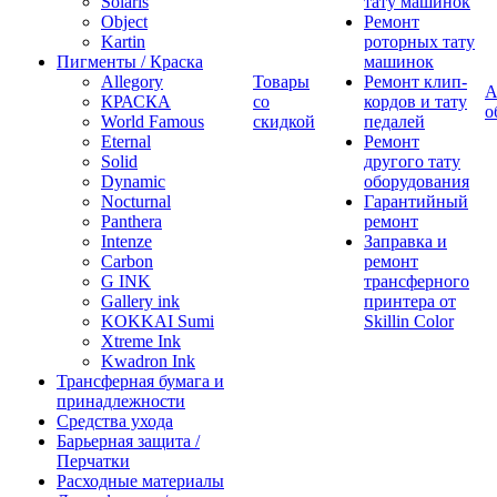
Solaris
тату машинок
Object
Ремонт
Kartin
роторных тату
Пигменты / Краска
машинок
Allegory
Товары
Ремонт клип-
А
КРАСКА
со
кордов и тату
о
World Famous
скидкой
педалей
Eternal
Ремонт
Solid
другого тату
Dynamic
оборудования
Nocturnal
Гарантийный
Panthera
ремонт
Intenze
Заправка и
Carbon
ремонт
G INK
трансферного
Gallery ink
принтера от
KOKKAI Sumi
Skillin Color
Xtreme Ink
Kwadron Ink
Трансферная бумага и
принадлежности
Средства ухода
Барьерная защита /
Перчатки
Расходные материалы