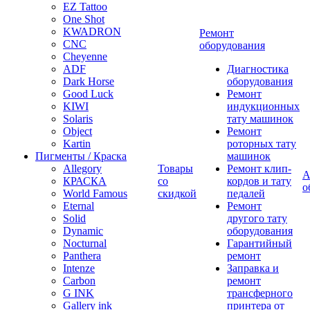
EZ Tattoo
One Shot
KWADRON
Ремонт
CNC
оборудования
Cheyenne
ADF
Диагностика
Dark Horse
оборудования
Good Luck
Ремонт
KIWI
индукционных
Solaris
тату машинок
Object
Ремонт
Kartin
роторных тату
Пигменты / Краска
машинок
Allegory
Товары
Ремонт клип-
А
КРАСКА
со
кордов и тату
о
World Famous
скидкой
педалей
Eternal
Ремонт
Solid
другого тату
Dynamic
оборудования
Nocturnal
Гарантийный
Panthera
ремонт
Intenze
Заправка и
Carbon
ремонт
G INK
трансферного
Gallery ink
принтера от