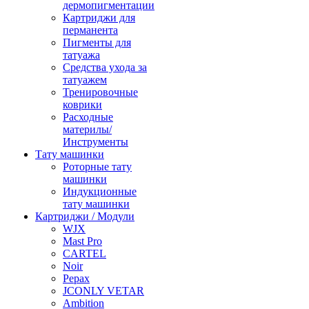
дермопигментации
Картриджи для
перманента
Пигменты для
татуажа
Средства ухода за
татуажем
Тренировочные
коврики
Расходные
материлы/
Инструменты
Тату машинки
Роторные тату
машинки
Индукционные
тату машинки
Картриджи / Модули
WJX
Mast Pro
CARTEL
Noir
Pepax
JCONLY VETAR
Ambition