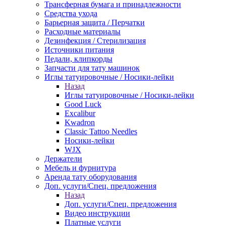
Трансферная бумага и принадлежности
Средства ухода
Барьерная защита / Перчатки
Расходные материалы
Дезинфекция / Стерилизация
Источники питания
Педали, клипкорды
Запчасти для тату машинок
Иглы татуировочные / Носики-лейки
Назад
Иглы татуировочные / Носики-лейки
Good Luck
Excalibur
Kwadron
Classic Tattoo Needles
Носики-лейки
WJX
Держатели
Мебель и фурнитура
Аренда тату оборудования
Доп. услуги/Спец. предложения
Назад
Доп. услуги/Спец. предложения
Видео инструкции
Платные услуги