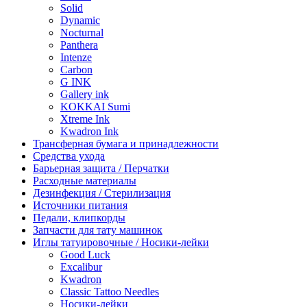
Solid
Dynamic
Nocturnal
Panthera
Intenze
Carbon
G INK
Gallery ink
KOKKAI Sumi
Xtreme Ink
Kwadron Ink
Трансферная бумага и принадлежности
Средства ухода
Барьерная защита / Перчатки
Расходные материалы
Дезинфекция / Стерилизация
Источники питания
Педали, клипкорды
Запчасти для тату машинок
Иглы татуировочные / Носики-лейки
Good Luck
Excalibur
Kwadron
Classic Tattoo Needles
Носики-лейки