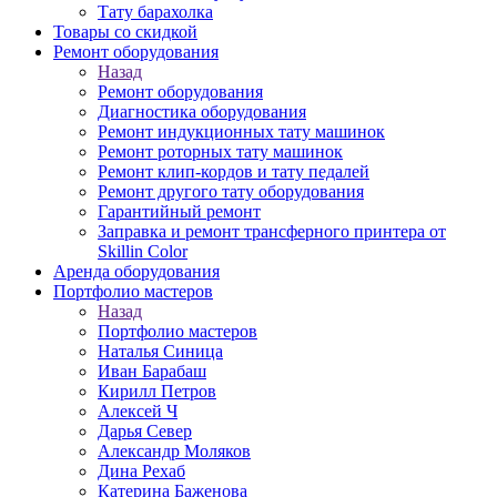
Тату барахолка
Товары со скидкой
Ремонт оборудования
Назад
Ремонт оборудования
Диагностика оборудования
Ремонт индукционных тату машинок
Ремонт роторных тату машинок
Ремонт клип-кордов и тату педалей
Ремонт другого тату оборудования
Гарантийный ремонт
Заправка и ремонт трансферного принтера от
Skillin Color
Аренда оборудования
Портфолио мастеров
Назад
Портфолио мастеров
Наталья Синица
Иван Барабаш
Кирилл Петров
Алексей Ч
Дарья Север
Александр Моляков
Дина Рехаб
Катерина Баженова