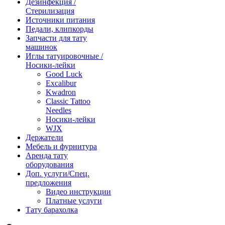
Дезинфекция /
Стерилизация
Источники питания
Педали, клипкорды
Запчасти для тату
машинок
Иглы татуировочные /
Носики-лейки
Good Luck
Excalibur
Kwadron
Classic Tattoo
Needles
Носики-лейки
WJX
Держатели
Мебель и фурнитура
Аренда тату
оборудования
Доп. услуги/Спец.
предложения
Видео инструкции
Платные услуги
Тату барахолка