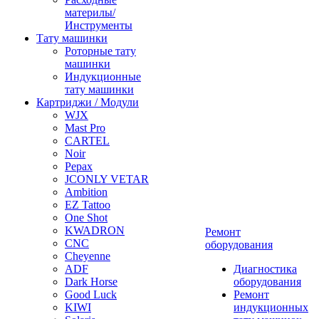
материлы/
Инструменты
Тату машинки
Роторные тату
машинки
Индукционные
тату машинки
Картриджи / Модули
WJX
Mast Pro
CARTEL
Noir
Pepax
JCONLY VETAR
Ambition
EZ Tattoo
One Shot
KWADRON
Ремонт
CNC
оборудования
Cheyenne
ADF
Диагностика
Dark Horse
оборудования
Good Luck
Ремонт
KIWI
индукционных