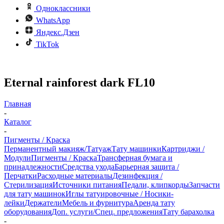
Одноклассники
WhatsApp
Яндекс.Дзен
TikTok
Eternal rainforest dark FL10
Главная
-
Каталог
-
Пигменты / Краска
Перманентный макияж/Татуаж
Тату машинки
Картриджи /
Модули
Пигменты / Краска
Трансферная бумага и
принадлежности
Средства ухода
Барьерная защита /
Перчатки
Расходные материалы
Дезинфекция /
Стерилизация
Источники питания
Педали, клипкорды
Запчасти
для тату машинок
Иглы татуировочные / Носики-
лейки
Держатели
Мебель и фурнитура
Аренда тату
оборудования
Доп. услуги/Спец. предложения
Тату барахолка
-