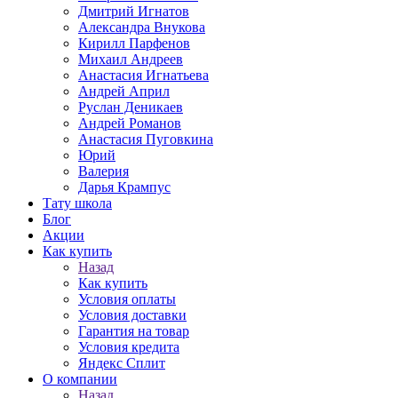
Дмитрий Игнатов
Александра Внукова
Кирилл Парфенов
Михаил Андреев
Анастасия Игнатьева
Андрей Април
Руслан Деникаев
Андрей Романов
Анастасия Пуговкина
Юрий
Валерия
Дарья Крампус
Тату школа
Блог
Акции
Как купить
Назад
Как купить
Условия оплаты
Условия доставки
Гарантия на товар
Условия кредита
Яндекс Сплит
О компании
Назад