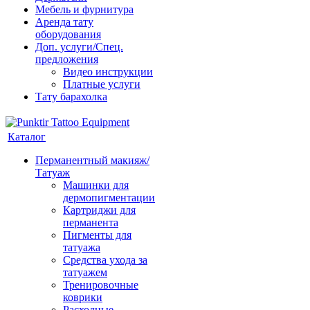
Мебель и фурнитура
Аренда тату
оборудования
Доп. услуги/Спец.
предложения
Видео инструкции
Платные услуги
Тату барахолка
Каталог
Перманентный макияж/
Татуаж
Машинки для
дермопигментации
Картриджи для
перманента
Пигменты для
татуажа
Средства ухода за
татуажем
Тренировочные
коврики
Расходные