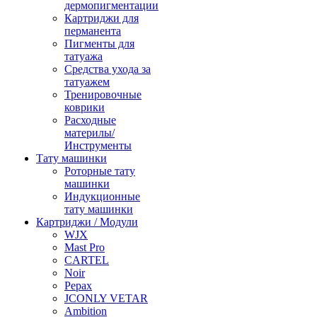
дермопигментации
Картриджи для
перманента
Пигменты для
татуажа
Средства ухода за
татуажем
Тренировочные
коврики
Расходные
материлы/
Инструменты
Тату машинки
Роторные тату
машинки
Индукционные
тату машинки
Картриджи / Модули
WJX
Mast Pro
CARTEL
Noir
Pepax
JCONLY VETAR
Ambition