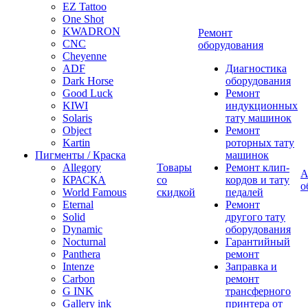
EZ Tattoo
One Shot
KWADRON
Ремонт
CNC
оборудования
Cheyenne
ADF
Диагностика
Dark Horse
оборудования
Good Luck
Ремонт
KIWI
индукционных
Solaris
тату машинок
Object
Ремонт
Kartin
роторных тату
Пигменты / Краска
машинок
Allegory
Товары
Ремонт клип-
А
КРАСКА
со
кордов и тату
о
World Famous
скидкой
педалей
Eternal
Ремонт
Solid
другого тату
Dynamic
оборудования
Nocturnal
Гарантийный
Panthera
ремонт
Intenze
Заправка и
Carbon
ремонт
G INK
трансферного
Gallery ink
принтера от