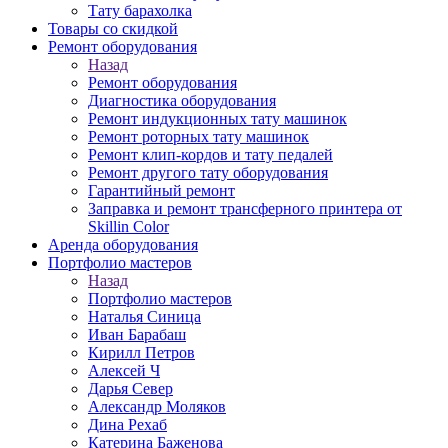
Тату барахолка
Товары со скидкой
Ремонт оборудования
Назад
Ремонт оборудования
Диагностика оборудования
Ремонт индукционных тату машинок
Ремонт роторных тату машинок
Ремонт клип-кордов и тату педалей
Ремонт другого тату оборудования
Гарантийный ремонт
Заправка и ремонт трансферного принтера от
Skillin Color
Аренда оборудования
Портфолио мастеров
Назад
Портфолио мастеров
Наталья Синица
Иван Барабаш
Кирилл Петров
Алексей Ч
Дарья Север
Александр Моляков
Дина Рехаб
Катерина Баженова