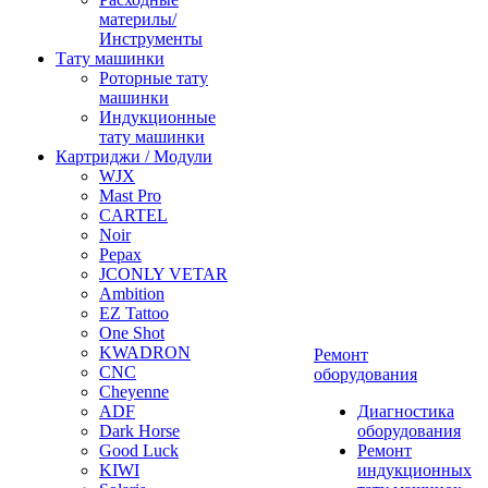
материлы/
Инструменты
Тату машинки
Роторные тату
машинки
Индукционные
тату машинки
Картриджи / Модули
WJX
Mast Pro
CARTEL
Noir
Pepax
JCONLY VETAR
Ambition
EZ Tattoo
One Shot
KWADRON
Ремонт
CNC
оборудования
Cheyenne
ADF
Диагностика
Dark Horse
оборудования
Good Luck
Ремонт
KIWI
индукционных