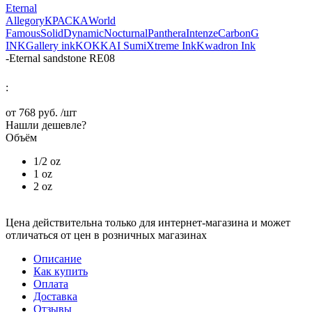
Eternal
Allegory
КРАСКА
World
Famous
Solid
Dynamic
Nocturnal
Panthera
Intenze
Carbon
G
INK
Gallery ink
KOKKAI Sumi
Xtreme Ink
Kwadron Ink
-
Eternal sandstone RE08
:
от
768 руб.
/шт
Нашли дешевле?
Объём
1/2 oz
1 oz
2 oz
Цена действительна только для интернет-магазина и может
отличаться от цен в розничных магазинах
Описание
Как купить
Оплата
Доставка
Отзывы