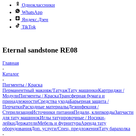
Одноклассники
WhatsApp
Яндекс.Дзен
TikTok
Eternal sandstone RE08
Главная
-
Каталог
-
Пигменты / Краска
Перманентный макияж/Татуаж
Тату машинки
Картриджи /
Модули
Пигменты / Краска
Трансферная бумага и
принадлежности
Средства ухода
Барьерная защита /
Перчатки
Расходные материалы
Дезинфекция /
Стерилизация
Источники питания
Педали, клипкорды
Запчасти
для тату машинок
Иглы татуировочные / Носики-
лейки
Держатели
Мебель и фурнитура
Аренда тату
оборудования
Доп. услуги/Спец. предложения
Тату барахолка
-