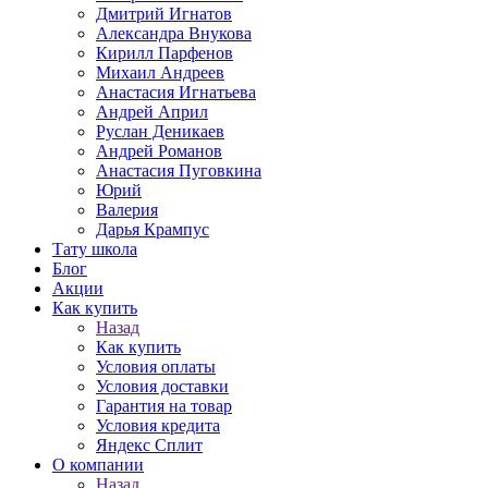
Дмитрий Игнатов
Александра Внукова
Кирилл Парфенов
Михаил Андреев
Анастасия Игнатьева
Андрей Април
Руслан Деникаев
Андрей Романов
Анастасия Пуговкина
Юрий
Валерия
Дарья Крампус
Тату школа
Блог
Акции
Как купить
Назад
Как купить
Условия оплаты
Условия доставки
Гарантия на товар
Условия кредита
Яндекс Сплит
О компании
Назад