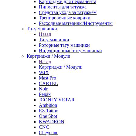
Картриджи для перманента
Пигменты для татуажа
Средства ухода за татуажем
Тренировочные коврики
Расходные материлы/Инструменты
Тату машинки
Назад
Тату машинки
Роторные тату машинки
Индукционные тату машинки
Картриджи / Модули
Назад
Картриджи / Модули
WJX
Mast Pro
CARTEL
Noir
Pepax
JCONLY VETAR
Ambition
EZ Tattoo
One Shot
KWADRON
CNC
Cheyenne