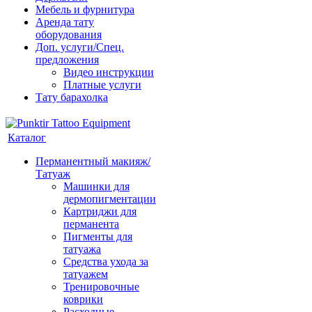
Мебель и фурнитура
Аренда тату
оборудования
Доп. услуги/Спец.
предложения
Видео инструкции
Платные услуги
Тату барахолка
Каталог
Перманентный макияж/
Татуаж
Машинки для
дермопигментации
Картриджи для
перманента
Пигменты для
татуажа
Средства ухода за
татуажем
Тренировочные
коврики
Расходные