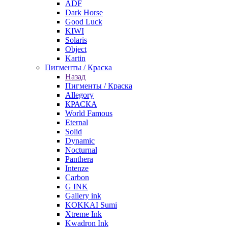
ADF
Dark Horse
Good Luck
KIWI
Solaris
Object
Kartin
Пигменты / Краска
Назад
Пигменты / Краска
Allegory
КРАСКА
World Famous
Eternal
Solid
Dynamic
Nocturnal
Panthera
Intenze
Carbon
G INK
Gallery ink
KOKKAI Sumi
Xtreme Ink
Kwadron Ink