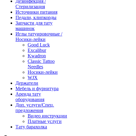
Дезинфекция /
Стерилизация
Источники питания
Педали, клипкорды
Запчасти для тату
машинок
Иглы татуировочные /
Носики-лейки
Good Luck
Excalibur
Kwadron
Classic Tattoo
Needles
Носики-лейки
WJX
Держатели
Мебель и фурнитура
Аренда тату
оборудования
Доп. услуги/Спец.
предложения
Видео инструкции
Платные услуги
Тату барахолка