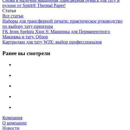
Снова в наличии машинная трансферная бумага для тату в
рулоне от Spirit® Thermal Paper!
Статьи
Все статьи
Наборы для трансферной печати: практическое руководство
по выбору тату‑принтера
FK Irons Spektra Xion S: Машинка для Перманентного
Макияжа и тату. Обзор
Картриджи для тату WJX: выбор профессионалов
Ранее вы смотрели
Компания
О компании
Новости