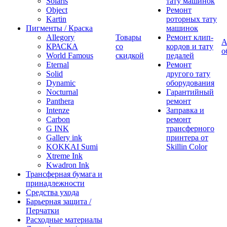
Solaris
тату машинок
Object
Ремонт
Kartin
роторных тату
Пигменты / Краска
машинок
Allegory
Товары
Ремонт клип-
А
КРАСКА
со
кордов и тату
о
World Famous
скидкой
педалей
Eternal
Ремонт
Solid
другого тату
Dynamic
оборудования
Nocturnal
Гарантийный
Panthera
ремонт
Intenze
Заправка и
Carbon
ремонт
G INK
трансферного
Gallery ink
принтера от
KOKKAI Sumi
Skillin Color
Xtreme Ink
Kwadron Ink
Трансферная бумага и
принадлежности
Средства ухода
Барьерная защита /
Перчатки
Расходные материалы