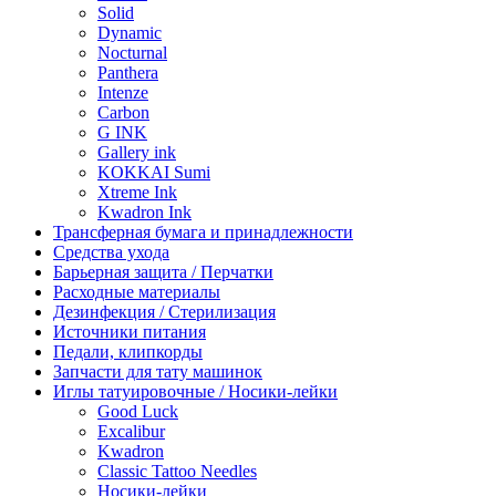
Solid
Dynamic
Nocturnal
Panthera
Intenze
Carbon
G INK
Gallery ink
KOKKAI Sumi
Xtreme Ink
Kwadron Ink
Трансферная бумага и принадлежности
Средства ухода
Барьерная защита / Перчатки
Расходные материалы
Дезинфекция / Стерилизация
Источники питания
Педали, клипкорды
Запчасти для тату машинок
Иглы татуировочные / Носики-лейки
Good Luck
Excalibur
Kwadron
Classic Tattoo Needles
Носики-лейки