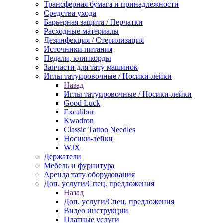
Трансферная бумага и принадлежности
Средства ухода
Барьерная защита / Перчатки
Расходные материалы
Дезинфекция / Стерилизация
Источники питания
Педали, клипкорды
Запчасти для тату машинок
Иглы татуировочные / Носики-лейки
Назад
Иглы татуировочные / Носики-лейки
Good Luck
Excalibur
Kwadron
Classic Tattoo Needles
Носики-лейки
WJX
Держатели
Мебель и фурнитура
Аренда тату оборудования
Доп. услуги/Спец. предложения
Назад
Доп. услуги/Спец. предложения
Видео инструкции
Платные услуги