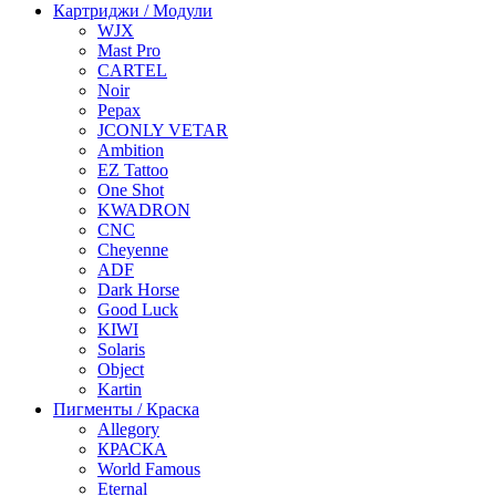
Картриджи / Модули
WJX
Mast Pro
CARTEL
Noir
Pepax
JCONLY VETAR
Ambition
EZ Tattoo
One Shot
KWADRON
CNC
Cheyenne
ADF
Dark Horse
Good Luck
KIWI
Solaris
Object
Kartin
Пигменты / Краска
Allegory
КРАСКА
World Famous
Eternal