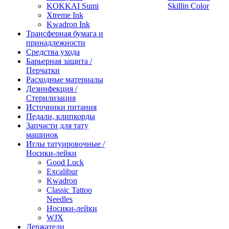
KOKKAI Sumi
Skillin Color
Xtreme Ink
Kwadron Ink
Трансферная бумага и
принадлежности
Средства ухода
Барьерная защита /
Перчатки
Расходные материалы
Дезинфекция /
Стерилизация
Источники питания
Педали, клипкорды
Запчасти для тату
машинок
Иглы татуировочные /
Носики-лейки
Good Luck
Excalibur
Kwadron
Classic Tattoo
Needles
Носики-лейки
WJX
Держатели