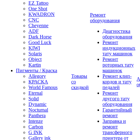
EZ Tattoo
One Shot
KWADRON
Ремонт
CNC
оборудования
Cheyenne
ADF
Диагностика
Dark Horse
оборудования
Good Luck
Ремонт
KIWI
индукционных
Solaris
тату машинок
Object
Ремонт
Kartin
роторных тату
Пигменты / Краска
машинок
Allegory
Товары
Ремонт клип-
А
КРАСКА
со
кордов и тату
о
World Famous
скидкой
педалей
Eternal
Ремонт
Solid
другого тату
Dynamic
оборудования
Nocturnal
Гарантийный
Panthera
ремонт
Intenze
Заправка и
Carbon
ремонт
G INK
трансферного
Gallery ink
принтера от