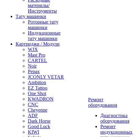
материлы/
Инструменты
Тату машинки
Роторные тату
машинки
Индукционные
тату машинки
Картриджи / Модули
WJX
Mast Pro
CARTEL
Noir
Pepax
JCONLY VETAR
Ambition
EZ Tattoo
One Shot
KWADRON
Ремонт
CNC
оборудования
Cheyenne
ADF
Диагностика
Dark Horse
оборудования
Good Luck
Ремонт
KIWI
индукционных