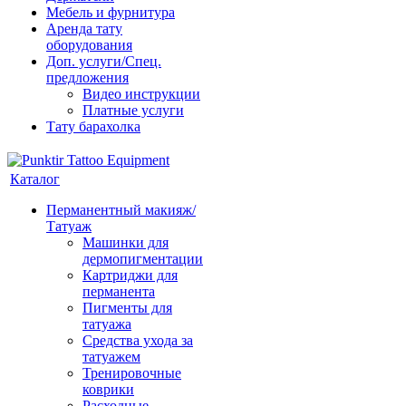
Мебель и фурнитура
Аренда тату
оборудования
Доп. услуги/Спец.
предложения
Видео инструкции
Платные услуги
Тату барахолка
Каталог
Перманентный макияж/
Татуаж
Машинки для
дермопигментации
Картриджи для
перманента
Пигменты для
татуажа
Средства ухода за
татуажем
Тренировочные
коврики
Расходные