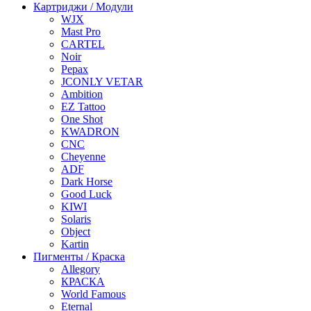
Картриджи / Модули
WJX
Mast Pro
CARTEL
Noir
Pepax
JCONLY VETAR
Ambition
EZ Tattoo
One Shot
KWADRON
CNC
Cheyenne
ADF
Dark Horse
Good Luck
KIWI
Solaris
Object
Kartin
Пигменты / Краска
Allegory
КРАСКА
World Famous
Eternal