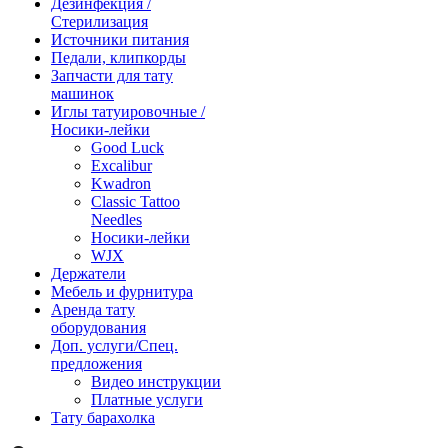
Дезинфекция /
Стерилизация
Источники питания
Педали, клипкорды
Запчасти для тату
машинок
Иглы татуировочные /
Носики-лейки
Good Luck
Excalibur
Kwadron
Classic Tattoo
Needles
Носики-лейки
WJX
Держатели
Мебель и фурнитура
Аренда тату
оборудования
Доп. услуги/Спец.
предложения
Видео инструкции
Платные услуги
Тату барахолка