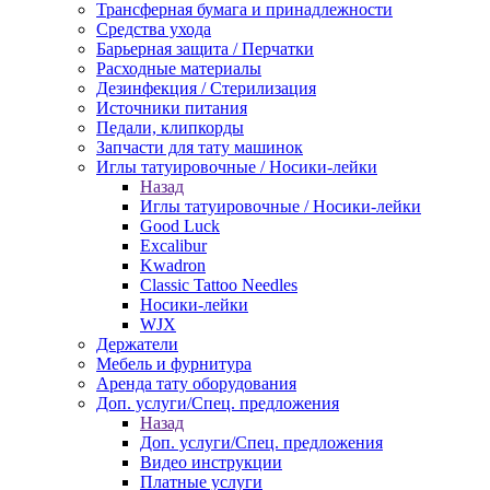
Трансферная бумага и принадлежности
Средства ухода
Барьерная защита / Перчатки
Расходные материалы
Дезинфекция / Стерилизация
Источники питания
Педали, клипкорды
Запчасти для тату машинок
Иглы татуировочные / Носики-лейки
Назад
Иглы татуировочные / Носики-лейки
Good Luck
Excalibur
Kwadron
Classic Tattoo Needles
Носики-лейки
WJX
Держатели
Мебель и фурнитура
Аренда тату оборудования
Доп. услуги/Спец. предложения
Назад
Доп. услуги/Спец. предложения
Видео инструкции
Платные услуги