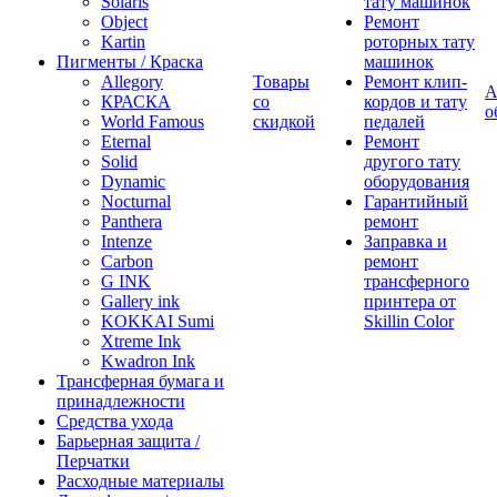
Solaris
тату машинок
Object
Ремонт
Kartin
роторных тату
Пигменты / Краска
машинок
Allegory
Товары
Ремонт клип-
А
КРАСКА
со
кордов и тату
о
World Famous
скидкой
педалей
Eternal
Ремонт
Solid
другого тату
Dynamic
оборудования
Nocturnal
Гарантийный
Panthera
ремонт
Intenze
Заправка и
Carbon
ремонт
G INK
трансферного
Gallery ink
принтера от
KOKKAI Sumi
Skillin Color
Xtreme Ink
Kwadron Ink
Трансферная бумага и
принадлежности
Средства ухода
Барьерная защита /
Перчатки
Расходные материалы