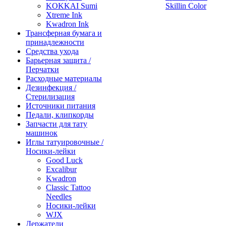
KOKKAI Sumi
Skillin Color
Xtreme Ink
Kwadron Ink
Трансферная бумага и
принадлежности
Средства ухода
Барьерная защита /
Перчатки
Расходные материалы
Дезинфекция /
Стерилизация
Источники питания
Педали, клипкорды
Запчасти для тату
машинок
Иглы татуировочные /
Носики-лейки
Good Luck
Excalibur
Kwadron
Classic Tattoo
Needles
Носики-лейки
WJX
Держатели