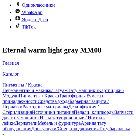
Одноклассники
WhatsApp
Яндекс.Дзен
TikTok
Eternal warm light gray MM08
Главная
-
Каталог
-
Пигменты / Краска
Перманентный макияж/Татуаж
Тату машинки
Картриджи /
Модули
Пигменты / Краска
Трансферная бумага и
принадлежности
Средства ухода
Барьерная защита /
Перчатки
Расходные материалы
Дезинфекция /
Стерилизация
Источники питания
Педали, клипкорды
Запчасти
для тату машинок
Иглы татуировочные / Носики-
лейки
Держатели
Мебель и фурнитура
Аренда тату
оборудования
Доп. услуги/Спец. предложения
Тату барахолка
-