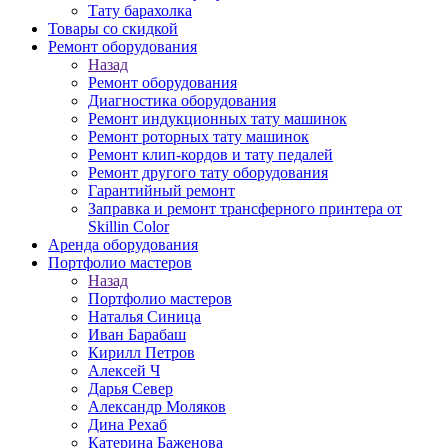
Тату барахолка
Товары со скидкой
Ремонт оборудования
Назад
Ремонт оборудования
Диагностика оборудования
Ремонт индукционных тату машинок
Ремонт роторных тату машинок
Ремонт клип-кордов и тату педалей
Ремонт другого тату оборудования
Гарантийный ремонт
Заправка и ремонт трансферного принтера от
Skillin Color
Аренда оборудования
Портфолио мастеров
Назад
Портфолио мастеров
Наталья Синица
Иван Барабаш
Кирилл Петров
Алексей Ч
Дарья Север
Александр Моляков
Дина Рехаб
Катерина Баженова