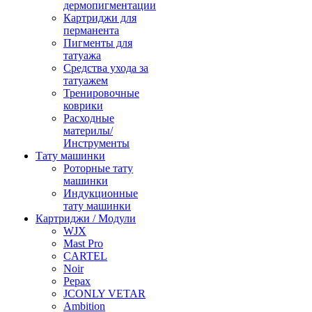
дермопигментации
Картриджи для
перманента
Пигменты для
татуажа
Средства ухода за
татуажем
Тренировочные
коврики
Расходные
материлы/
Инструменты
Тату машинки
Роторные тату
машинки
Индукционные
тату машинки
Картриджи / Модули
WJX
Mast Pro
CARTEL
Noir
Pepax
JCONLY VETAR
Ambition