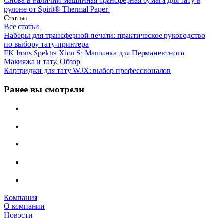
Снова в наличии машинная трансферная бумага для тату в
рулоне от Spirit® Thermal Paper!
Статьи
Все статьи
Наборы для трансферной печати: практическое руководство
по выбору тату‑принтера
FK Irons Spektra Xion S: Машинка для Перманентного
Макияжа и тату. Обзор
Картриджи для тату WJX: выбор профессионалов
Ранее вы смотрели
Компания
О компании
Новости