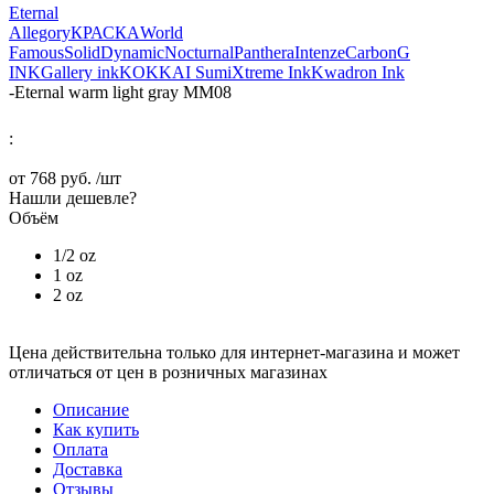
Eternal
Allegory
КРАСКА
World
Famous
Solid
Dynamic
Nocturnal
Panthera
Intenze
Carbon
G
INK
Gallery ink
KOKKAI Sumi
Xtreme Ink
Kwadron Ink
-
Eternal warm light gray MM08
:
от
768 руб.
/шт
Нашли дешевле?
Объём
1/2 oz
1 oz
2 oz
Цена действительна только для интернет-магазина и может
отличаться от цен в розничных магазинах
Описание
Как купить
Оплата
Доставка
Отзывы