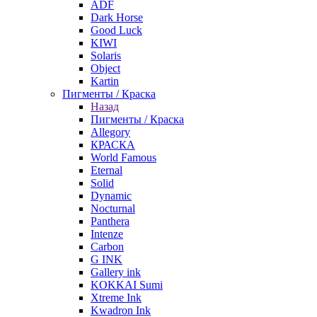
ADF
Dark Horse
Good Luck
KIWI
Solaris
Object
Kartin
Пигменты / Краска
Назад
Пигменты / Краска
Allegory
КРАСКА
World Famous
Eternal
Solid
Dynamic
Nocturnal
Panthera
Intenze
Carbon
G INK
Gallery ink
KOKKAI Sumi
Xtreme Ink
Kwadron Ink