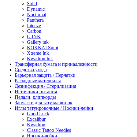
Solid
Dynamic
Nocturnal
Panthera
Intenze
Carbon
G INK
Gallery ink
KOKKAI Sumi
Xtreme Ink
Kwadron Ink
Трансферная бумага и принадлежности
Средства ухода
Барьерная защита / Перчатки
Расходные материалы
Дезинфекция / Стерилизация
Источники питания
Педали, клипкорды
Запчасти для тату машинок
Иглы татуировочные / Носики-лейки
Good Luck
Excalibur
Kwadron
Classic Tattoo Needles
Носики-лейки