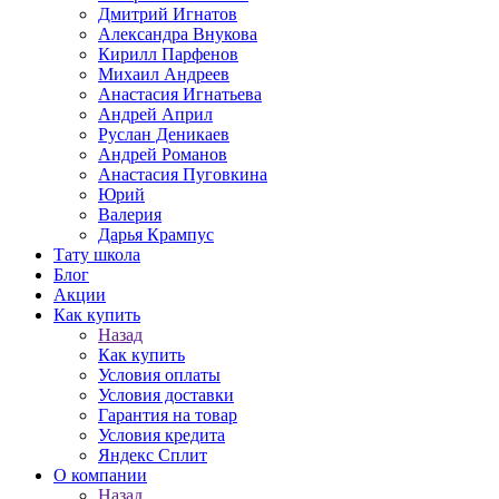
Дмитрий Игнатов
Александра Внукова
Кирилл Парфенов
Михаил Андреев
Анастасия Игнатьева
Андрей Април
Руслан Деникаев
Андрей Романов
Анастасия Пуговкина
Юрий
Валерия
Дарья Крампус
Тату школа
Блог
Акции
Как купить
Назад
Как купить
Условия оплаты
Условия доставки
Гарантия на товар
Условия кредита
Яндекс Сплит
О компании
Назад