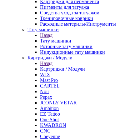
Картриджи для перманента
Пигменты для татуажа
Средства ухода за татуажем
Тренировочные коврики
Расходные материлы/Инструменты
Тату машинки
Назад
Тату машинки
Роторные тату машинки
Индукционные тату машинки
Картриджи / Модули
Назад
Картриджи / Модули
WJX
Mast Pro
CARTEL
Noir
Pepax
JCONLY VETAR
Ambition
EZ Tattoo
One Shot
KWADRON
CNC
Cheyenne