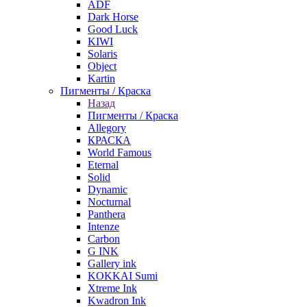
ADF
Dark Horse
Good Luck
KIWI
Solaris
Object
Kartin
Пигменты / Краска
Назад
Пигменты / Краска
Allegory
КРАСКА
World Famous
Eternal
Solid
Dynamic
Nocturnal
Panthera
Intenze
Carbon
G INK
Gallery ink
KOKKAI Sumi
Xtreme Ink
Kwadron Ink