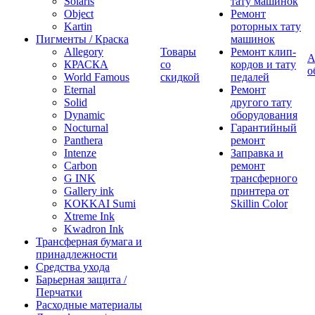
Solaris
тату машинок
Object
Ремонт
Kartin
роторных тату
Пигменты / Краска
машинок
Allegory
Товары
Ремонт клип-
А
КРАСКА
со
кордов и тату
о
World Famous
скидкой
педалей
Eternal
Ремонт
Solid
другого тату
Dynamic
оборудования
Nocturnal
Гарантийный
Panthera
ремонт
Intenze
Заправка и
Carbon
ремонт
G INK
трансферного
Gallery ink
принтера от
KOKKAI Sumi
Skillin Color
Xtreme Ink
Kwadron Ink
Трансферная бумага и
принадлежности
Средства ухода
Барьерная защита /
Перчатки
Расходные материалы