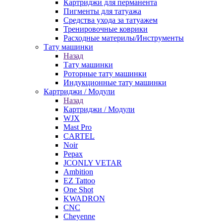
Картриджи для перманента
Пигменты для татуажа
Средства ухода за татуажем
Тренировочные коврики
Расходные материлы/Инструменты
Тату машинки
Назад
Тату машинки
Роторные тату машинки
Индукционные тату машинки
Картриджи / Модули
Назад
Картриджи / Модули
WJX
Mast Pro
CARTEL
Noir
Pepax
JCONLY VETAR
Ambition
EZ Tattoo
One Shot
KWADRON
CNC
Cheyenne