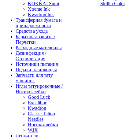
KOKKAI Sumi
Skillin Color
Xtreme Ink
Kwadron Ink
Трансферная бумага и
принадлежности
Средства ухода
Барьерная защита /
Перчатки
Расходные материалы
Дезинфекция /
Стерилизация
Источники питания
Педали, клипкорды
Запчасти для тату
машинок
Иглы татуировочные /
Носики-лейки
Good Luck
Excalibur
Kwadron
Classic Tattoo
Needles
Носики-лейки
WJX
Держатели