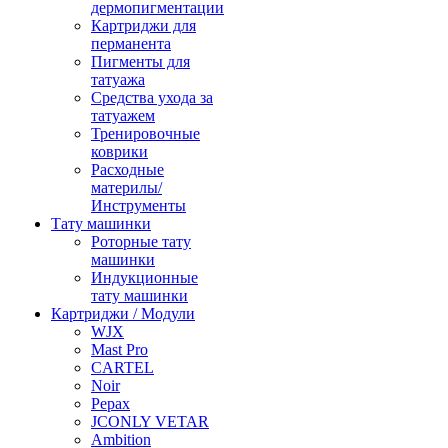
дермопигментации
Картриджи для
перманента
Пигменты для
татуажа
Средства ухода за
татуажем
Тренировочные
коврики
Расходные
материлы/
Инструменты
Тату машинки
Роторные тату
машинки
Индукционные
тату машинки
Картриджи / Модули
WJX
Mast Pro
CARTEL
Noir
Pepax
JCONLY VETAR
Ambition