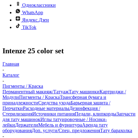
Одноклассники
WhatsApp
Яндекс.Дзен
TikTok
Intenze 25 color set
Главная
-
Каталог
-
Пигменты / Краска
Перманентный макияж/Татуаж
Тату машинки
Картриджи /
Модули
Пигменты / Краска
Трансферная бумага и
принадлежности
Средства ухода
Барьерная защита /
Перчатки
Расходные материалы
Дезинфекция /
Стерилизация
Источники питания
Педали, клипкорды
Запчасти
для тату машинок
Иглы татуировочные / Носики-
лейки
Держатели
Мебель и фурнитура
Аренда тату
оборудования
Доп. услуги/Спец. предложения
Тату барахолка
-