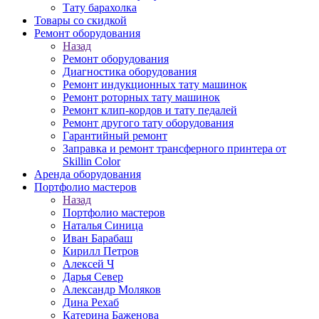
Тату барахолка
Товары со скидкой
Ремонт оборудования
Назад
Ремонт оборудования
Диагностика оборудования
Ремонт индукционных тату машинок
Ремонт роторных тату машинок
Ремонт клип-кордов и тату педалей
Ремонт другого тату оборудования
Гарантийный ремонт
Заправка и ремонт трансферного принтера от
Skillin Color
Аренда оборудования
Портфолио мастеров
Назад
Портфолио мастеров
Наталья Синица
Иван Барабаш
Кирилл Петров
Алексей Ч
Дарья Север
Александр Моляков
Дина Рехаб
Катерина Баженова