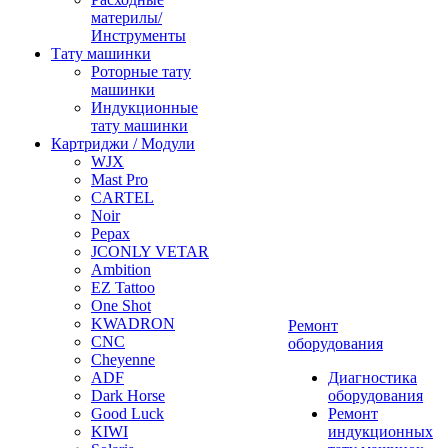
материлы/
Инструменты
Тату машинки
Роторные тату
машинки
Индукционные
тату машинки
Картриджи / Модули
WJX
Mast Pro
CARTEL
Noir
Pepax
JCONLY VETAR
Ambition
EZ Tattoo
One Shot
KWADRON
Ремонт
CNC
оборудования
Cheyenne
ADF
Диагностика
Dark Horse
оборудования
Good Luck
Ремонт
KIWI
индукционных