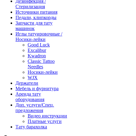
Дезинфекция /
Стерилизация
Источники питания
Педали, клипкорды
Запчасти для тату
машинок
Иглы татуировочные /
Носики-лейки
Good Luck
Excalibur
Kwadron
Classic Tattoo
Needles
Носики-лейки
WJX
Держатели
Мебель и фурнитура
Аренда тату
оборудования
Доп. услуги/Спец.
предложения
Видео инструкции
Платные услуги
Тату барахолка