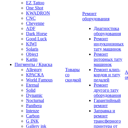
EZ Tattoo
One Shot
KWADRON
Ремонт
CNC
оборудования
Cheyenne
ADF
Диагностика
Dark Horse
оборудования
Good Luck
Ремонт
KIWI
индукционных
Solaris
тату машинок
Object
Ремонт
Kartin
роторных тату
Пигменты / Краска
машинок
Allegory
Товары
Ремонт клип-
А
КРАСКА
со
кордов и тату
о
World Famous
скидкой
педалей
Eternal
Ремонт
Solid
другого тату
Dynamic
оборудования
Nocturnal
Гарантийный
Panthera
ремонт
Intenze
Заправка и
Carbon
ремонт
G INK
трансферного
Gallery ink
принтера от