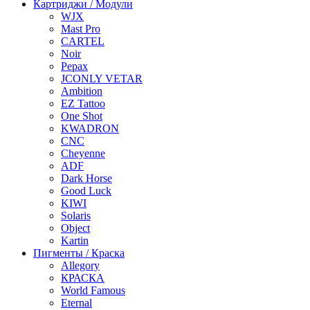
Картриджи / Модули
WJX
Mast Pro
CARTEL
Noir
Pepax
JCONLY VETAR
Ambition
EZ Tattoo
One Shot
KWADRON
CNC
Cheyenne
ADF
Dark Horse
Good Luck
KIWI
Solaris
Object
Kartin
Пигменты / Краска
Allegory
КРАСКА
World Famous
Eternal