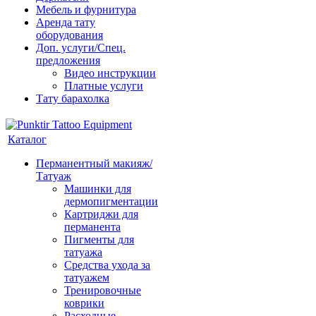
Мебель и фурнитура
Аренда тату
оборудования
Доп. услуги/Спец.
предложения
Видео инструкции
Платные услуги
Тату барахолка
Каталог
Перманентный макияж/
Татуаж
Машинки для
дермопигментации
Картриджи для
перманента
Пигменты для
татуажа
Средства ухода за
татуажем
Тренировочные
коврики
Расходные