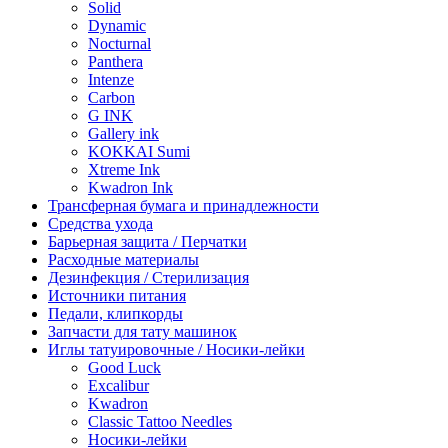
Solid
Dynamic
Nocturnal
Panthera
Intenze
Carbon
G INK
Gallery ink
KOKKAI Sumi
Xtreme Ink
Kwadron Ink
Трансферная бумага и принадлежности
Средства ухода
Барьерная защита / Перчатки
Расходные материалы
Дезинфекция / Стерилизация
Источники питания
Педали, клипкорды
Запчасти для тату машинок
Иглы татуировочные / Носики-лейки
Good Luck
Excalibur
Kwadron
Classic Tattoo Needles
Носики-лейки