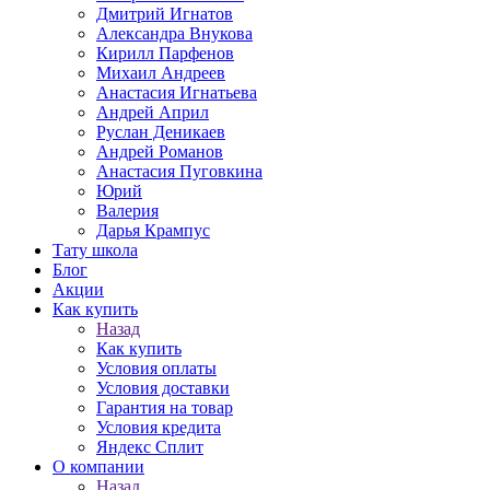
Дмитрий Игнатов
Александра Внукова
Кирилл Парфенов
Михаил Андреев
Анастасия Игнатьева
Андрей Април
Руслан Деникаев
Андрей Романов
Анастасия Пуговкина
Юрий
Валерия
Дарья Крампус
Тату школа
Блог
Акции
Как купить
Назад
Как купить
Условия оплаты
Условия доставки
Гарантия на товар
Условия кредита
Яндекс Сплит
О компании
Назад