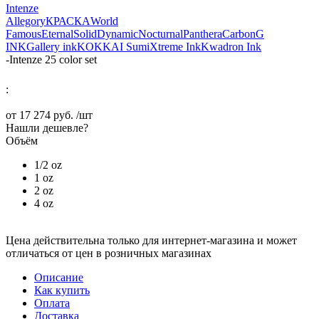
Intenze
Allegory
КРАСКА
World
Famous
Eternal
Solid
Dynamic
Nocturnal
Panthera
Carbon
G
INK
Gallery ink
KOKKAI Sumi
Xtreme Ink
Kwadron Ink
-
Intenze 25 color set
:
от
17 274 руб.
/шт
Нашли дешевле?
Объём
1/2 oz
1 oz
2 oz
4 oz
Цена действительна только для интернет-магазина и может
отличаться от цен в розничных магазинах
Описание
Как купить
Оплата
Доставка