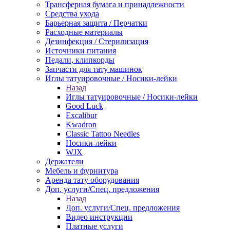
Трансферная бумага и принадлежности
Средства ухода
Барьерная защита / Перчатки
Расходные материалы
Дезинфекция / Стерилизация
Источники питания
Педали, клипкорды
Запчасти для тату машинок
Иглы татуировочные / Носики-лейки
Назад
Иглы татуировочные / Носики-лейки
Good Luck
Excalibur
Kwadron
Classic Tattoo Needles
Носики-лейки
WJX
Держатели
Мебель и фурнитура
Аренда тату оборудования
Доп. услуги/Спец. предложения
Назад
Доп. услуги/Спец. предложения
Видео инструкции
Платные услуги