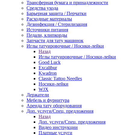
Трансферная бумага и принадлежности
Средства ухода
Барьерная защита / Перчатки
Расходные материалы
Дезинфекция / Стерилизация
Источники питания
Педали, клипкорды
Запчасти для тату машинок
Иглы татуировочные / Носики-лейки
Назад
Иглы татуировочные / Носики-лейки
Good Luck
Excalibur
Kwadron
Classic Tattoo Needles
Носики-лейки
WJX
Держатели
Мебель и фурнитура
Аренда тату оборудования
Доп. услуги/Спец. предложения
Назад
Доп. услуги/Спец. предложения
Видео инструкции
Платные услуги