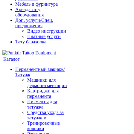
Мебель и фурнитура
Аренда тату
оборудования
Доп. услуги/Спец.
предложения
Видео инструкции
Платные услуги
Тату барахолка
Каталог
Перманентный макияж/
Татуаж
Машинки для
дермопигментации
Картриджи для
перманента
Пигменты для
татуажа
Средства ухода за
татуажем
Тренировочные
коврики
Расходные