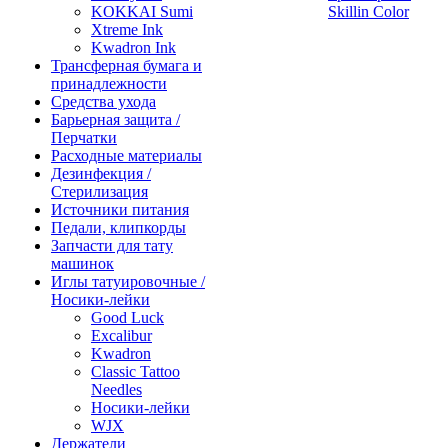
KOKKAI Sumi
Skillin Color
Xtreme Ink
Kwadron Ink
Трансферная бумага и
принадлежности
Средства ухода
Барьерная защита /
Перчатки
Расходные материалы
Дезинфекция /
Стерилизация
Источники питания
Педали, клипкорды
Запчасти для тату
машинок
Иглы татуировочные /
Носики-лейки
Good Luck
Excalibur
Kwadron
Classic Tattoo
Needles
Носики-лейки
WJX
Держатели