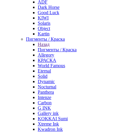
ADF
Dark Horse
Good Luck
KIWI
Solaris
Object
Kartin
Пигменты / Краска
Назад
Пигменты / Краска
Allegory
КРАСКА
World Famous
Eternal
Solid
Dynamic
Nocturnal
Panthera
Intenze
Carbon
G INK
Gallery ink
KOKKAI Sumi
Xtreme Ink
Kwadron Ink