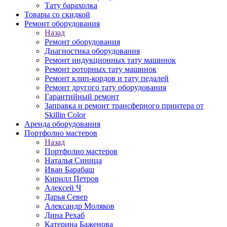
Тату барахолка
Товары со скидкой
Ремонт оборудования
Назад
Ремонт оборудования
Диагностика оборудования
Ремонт индукционных тату машинок
Ремонт роторных тату машинок
Ремонт клип-кордов и тату педалей
Ремонт другого тату оборудования
Гарантийный ремонт
Заправка и ремонт трансферного принтера от
Skillin Color
Аренда оборудования
Портфолио мастеров
Назад
Портфолио мастеров
Наталья Синица
Иван Барабаш
Кирилл Петров
Алексей Ч
Дарья Север
Александр Моляков
Дина Рехаб
Катерина Баженова