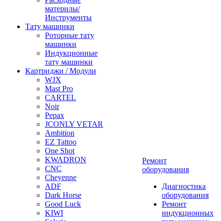
материлы/
Инструменты
Тату машинки
Роторные тату
машинки
Индукционные
тату машинки
Картриджи / Модули
WJX
Mast Pro
CARTEL
Noir
Pepax
JCONLY VETAR
Ambition
EZ Tattoo
One Shot
KWADRON
Ремонт
CNC
оборудования
Cheyenne
ADF
Диагностика
Dark Horse
оборудования
Good Luck
Ремонт
KIWI
индукционных