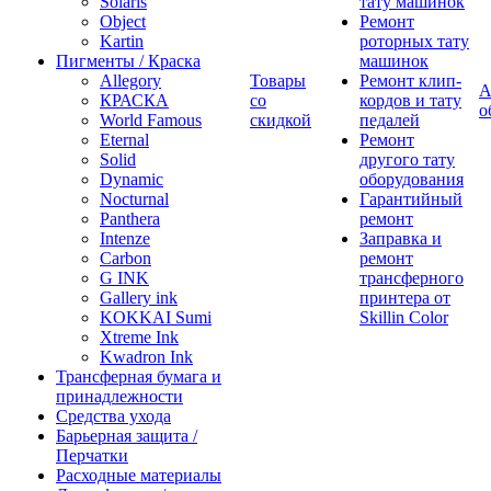
Solaris
тату машинок
Object
Ремонт
Kartin
роторных тату
Пигменты / Краска
машинок
Allegory
Товары
Ремонт клип-
А
КРАСКА
со
кордов и тату
о
World Famous
скидкой
педалей
Eternal
Ремонт
Solid
другого тату
Dynamic
оборудования
Nocturnal
Гарантийный
Panthera
ремонт
Intenze
Заправка и
Carbon
ремонт
G INK
трансферного
Gallery ink
принтера от
KOKKAI Sumi
Skillin Color
Xtreme Ink
Kwadron Ink
Трансферная бумага и
принадлежности
Средства ухода
Барьерная защита /
Перчатки
Расходные материалы