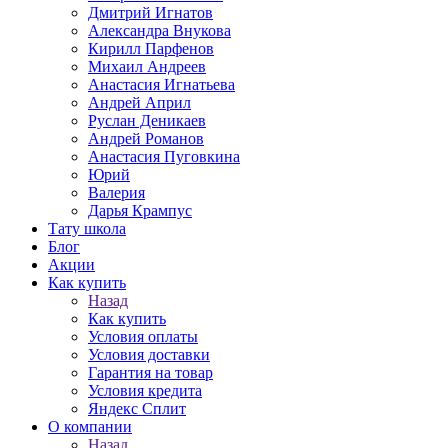
Дмитрий Игнатов
Александра Внукова
Кирилл Парфенов
Михаил Андреев
Анастасия Игнатьева
Андрей Април
Руслан Деникаев
Андрей Романов
Анастасия Пуговкина
Юрий
Валерия
Дарья Крампус
Тату школа
Блог
Акции
Как купить
Назад
Как купить
Условия оплаты
Условия доставки
Гарантия на товар
Условия кредита
Яндекс Сплит
О компании
Назад