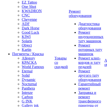
EZ Tattoo
One Shot
KWADRON
Ремонт
CNC
оборудования
Cheyenne
ADF
Диагностика
Dark Horse
оборудования
Good Luck
Ремонт
KIWI
индукционных
Solaris
тату машинок
Object
Ремонт
Kartin
роторных тату
Пигменты / Краска
машинок
Allegory
Товары
Ремонт клип-
А
КРАСКА
со
кордов и тату
о
World Famous
скидкой
педалей
Eternal
Ремонт
Solid
другого тату
Dynamic
оборудования
Nocturnal
Гарантийный
Panthera
ремонт
Intenze
Заправка и
Carbon
ремонт
G INK
трансферного
Gallery ink
принтера от