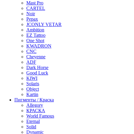
Mast Pro
CARTEL
Noir
Pepax
JCONLY VETAR
Ambition
EZ Tattoo
One Shot
KWADRON
CNC
Cheyenne
ADF
Dark Horse
Good Luck
KIWI
Solaris
Object
Kartin
Пигменты / Краска
Allegory
КРАСКА
World Famous
Eternal
Solid
Dynamic