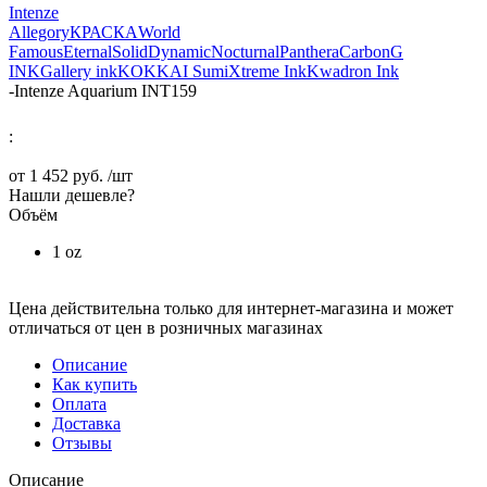
Intenze
Allegory
КРАСКА
World
Famous
Eternal
Solid
Dynamic
Nocturnal
Panthera
Carbon
G
INK
Gallery ink
KOKKAI Sumi
Xtreme Ink
Kwadron Ink
-
Intenze Aquarium INT159
:
от
1 452 руб.
/шт
Нашли дешевле?
Объём
1 oz
Цена действительна только для интернет-магазина и может
отличаться от цен в розничных магазинах
Описание
Как купить
Оплата
Доставка
Отзывы
Описание