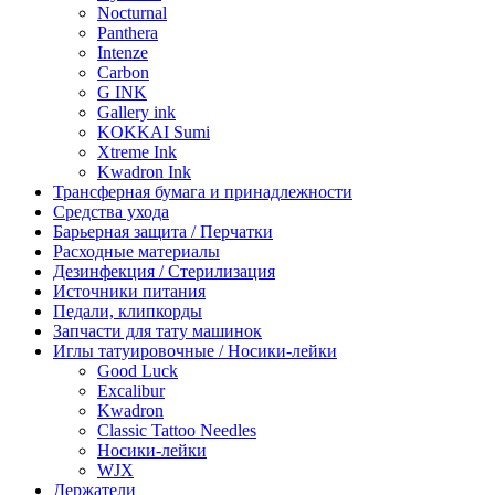
Nocturnal
Panthera
Intenze
Carbon
G INK
Gallery ink
KOKKAI Sumi
Xtreme Ink
Kwadron Ink
Трансферная бумага и принадлежности
Средства ухода
Барьерная защита / Перчатки
Расходные материалы
Дезинфекция / Стерилизация
Источники питания
Педали, клипкорды
Запчасти для тату машинок
Иглы татуировочные / Носики-лейки
Good Luck
Excalibur
Kwadron
Classic Tattoo Needles
Носики-лейки
WJX
Держатели