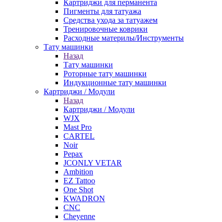
Картриджи для перманента
Пигменты для татуажа
Средства ухода за татуажем
Тренировочные коврики
Расходные материлы/Инструменты
Тату машинки
Назад
Тату машинки
Роторные тату машинки
Индукционные тату машинки
Картриджи / Модули
Назад
Картриджи / Модули
WJX
Mast Pro
CARTEL
Noir
Pepax
JCONLY VETAR
Ambition
EZ Tattoo
One Shot
KWADRON
CNC
Cheyenne