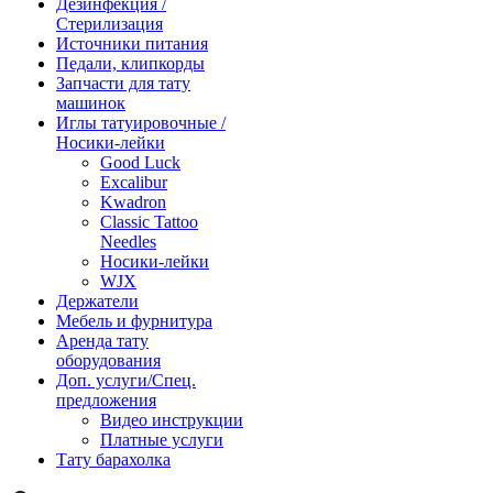
Дезинфекция /
Стерилизация
Источники питания
Педали, клипкорды
Запчасти для тату
машинок
Иглы татуировочные /
Носики-лейки
Good Luck
Excalibur
Kwadron
Classic Tattoo
Needles
Носики-лейки
WJX
Держатели
Мебель и фурнитура
Аренда тату
оборудования
Доп. услуги/Спец.
предложения
Видео инструкции
Платные услуги
Тату барахолка