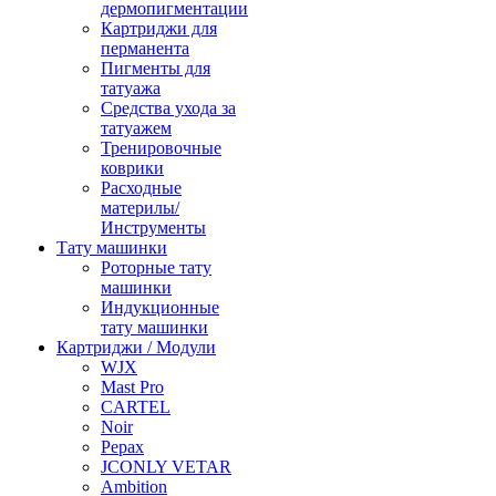
дермопигментации
Картриджи для
перманента
Пигменты для
татуажа
Средства ухода за
татуажем
Тренировочные
коврики
Расходные
материлы/
Инструменты
Тату машинки
Роторные тату
машинки
Индукционные
тату машинки
Картриджи / Модули
WJX
Mast Pro
CARTEL
Noir
Pepax
JCONLY VETAR
Ambition