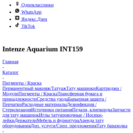
Одноклассники
WhatsApp
Яндекс.Дзен
TikTok
Intenze Aquarium INT159
Главная
-
Каталог
-
Пигменты / Краска
Перманентный макияж/Татуаж
Тату машинки
Картриджи /
Модули
Пигменты / Краска
Трансферная бумага и
принадлежности
Средства ухода
Барьерная защита /
Перчатки
Расходные материалы
Дезинфекция /
Стерилизация
Источники питания
Педали, клипкорды
Запчасти
для тату машинок
Иглы татуировочные / Носики-
лейки
Держатели
Мебель и фурнитура
Аренда тату
оборудования
Доп. услуги/Спец. предложения
Тату барахолка
-