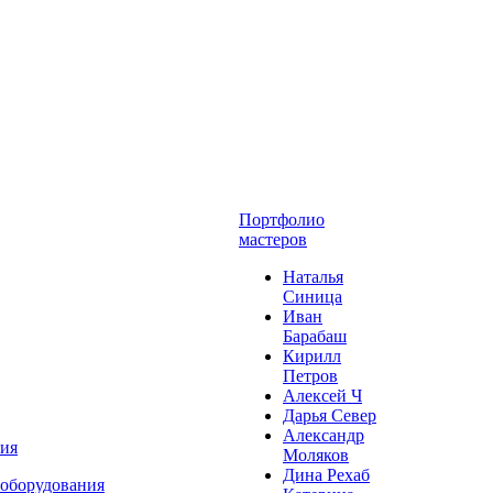
Портфолио
мастеров
Наталья
Синица
Иван
Барабаш
Кирилл
Петров
Алексей Ч
Дарья Север
Александр
ния
Моляков
Дина Рехаб
 оборудования