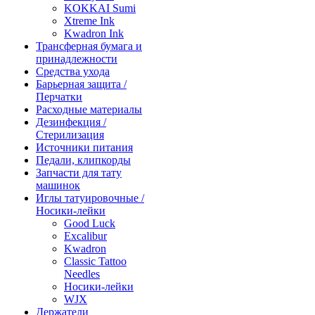
KOKKAI Sumi
Xtreme Ink
Kwadron Ink
Трансферная бумага и
принадлежности
Средства ухода
Барьерная защита /
Перчатки
Расходные материалы
Дезинфекция /
Стерилизация
Источники питания
Педали, клипкорды
Запчасти для тату
машинок
Иглы татуировочные /
Носики-лейки
Good Luck
Excalibur
Kwadron
Classic Tattoo
Needles
Носики-лейки
WJX
Держатели