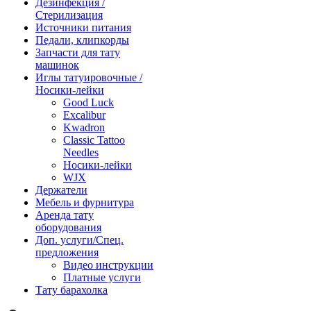
Дезинфекция /
Стерилизация
Источники питания
Педали, клипкорды
Запчасти для тату
машинок
Иглы татуировочные /
Носики-лейки
Good Luck
Excalibur
Kwadron
Classic Tattoo
Needles
Носики-лейки
WJX
Держатели
Мебель и фурнитура
Аренда тату
оборудования
Доп. услуги/Спец.
предложения
Видео инструкции
Платные услуги
Тату барахолка