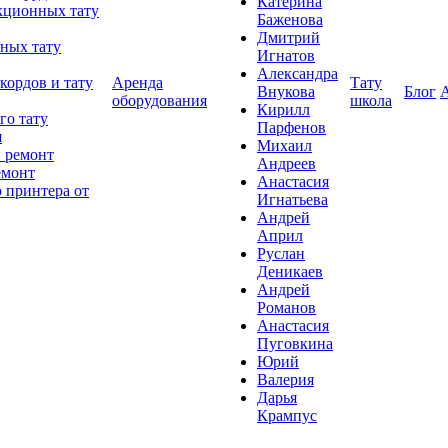
Катерина
кционных тату
Баженова
Дмитрий
ных тату
Игнатов
Александра
кордов и тату
Аренда
Тату
Внукова
Блог
оборудования
школа
Кирилл
го тату
Парфенов
я
Михаил
 ремонт
Андреев
емонт
Анастасия
 принтера от
Игнатьева
Андрей
Април
Руслан
Деникаев
Андрей
Романов
Анастасия
Пуговкина
Юрий
Валерия
Дарья
Крампус