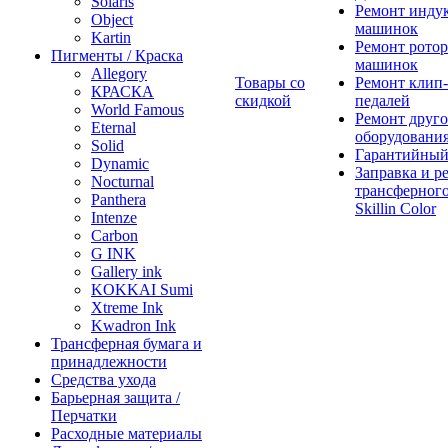
Solaris
Ремонт инду
Object
машинок
Kartin
Ремонт ротор
Пигменты / Краска
машинок
Allegory
Товары со
Ремонт клип-
КРАСКА
скидкой
педалей
World Famous
Ремонт друго
Eternal
оборудовани
Solid
Гарантийный
Dynamic
Заправка и р
Nocturnal
трансферного
Panthera
Skillin Color
Intenze
Carbon
G INK
Gallery ink
KOKKAI Sumi
Xtreme Ink
Kwadron Ink
Трансферная бумага и
принадлежности
Средства ухода
Барьерная защита /
Перчатки
Расходные материалы