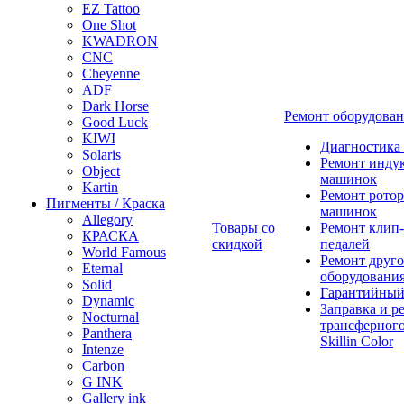
EZ Tattoo
One Shot
KWADRON
CNC
Cheyenne
ADF
Dark Horse
Ремонт оборудова
Good Luck
KIWI
Диагностика
Solaris
Ремонт инду
Object
машинок
Kartin
Ремонт ротор
Пигменты / Краска
машинок
Allegory
Товары со
Ремонт клип-
КРАСКА
скидкой
педалей
World Famous
Ремонт друго
Eternal
оборудовани
Solid
Гарантийный
Dynamic
Заправка и р
Nocturnal
трансферного
Panthera
Skillin Color
Intenze
Carbon
G INK
Gallery ink