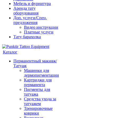
Мебель и фурнитура
Аренда тату
оборудования
Доп. услуги/Спец.
предложения
Видео инструкции
Платные услуги
Тату барахолка
Каталог
Перманентный макияж/
Татуаж
Машинки для
дермопигментации
Картриджи для
перманента
Пигменты для
татуажа
Средства ухода за
татуажем
Тренировочные
коврики
Расходные