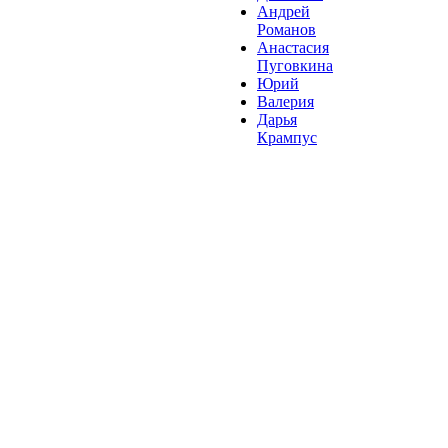
Андрей
Романов
Анастасия
Пуговкина
Юрий
Валерия
Дарья
Крампус