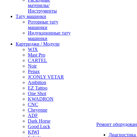
материлы/
Инструменты
Тату машинки
Роторные тату
машинки
Индукционные тату
машинки
Картриджи / Модули
WJX
Mast Pro
CARTEL
Noir
Pepax
JCONLY VETAR
Ambition
EZ Tattoo
One Shot
KWADRON
CNC
Cheyenne
ADF
Dark Horse
Ремонт оборудова
Good Luck
KIWI
Диагностика