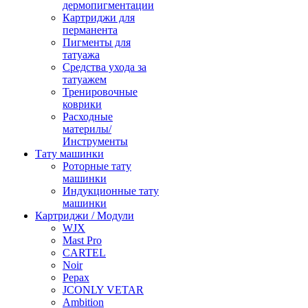
дермопигментации
Картриджи для
перманента
Пигменты для
татуажа
Средства ухода за
татуажем
Тренировочные
коврики
Расходные
материлы/
Инструменты
Тату машинки
Роторные тату
машинки
Индукционные тату
машинки
Картриджи / Модули
WJX
Mast Pro
CARTEL
Noir
Pepax
JCONLY VETAR
Ambition