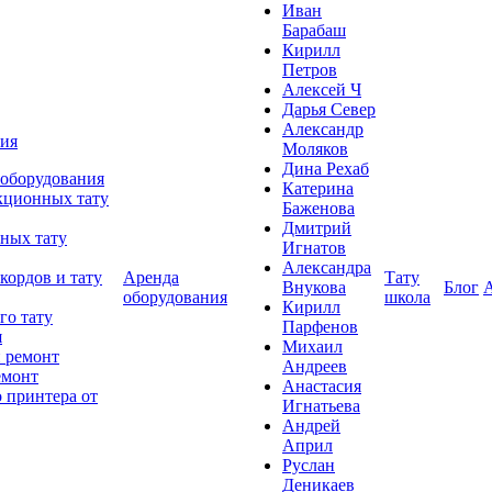
Иван
Барабаш
Кирилл
Петров
Алексей Ч
Дарья Север
Александр
ния
Моляков
Дина Рехаб
 оборудования
Катерина
кционных тату
Баженова
Дмитрий
ных тату
Игнатов
Александра
кордов и тату
Аренда
Тату
Внукова
Блог
оборудования
школа
Кирилл
го тату
Парфенов
я
Михаил
 ремонт
Андреев
емонт
Анастасия
 принтера от
Игнатьева
Андрей
Април
Руслан
Деникаев