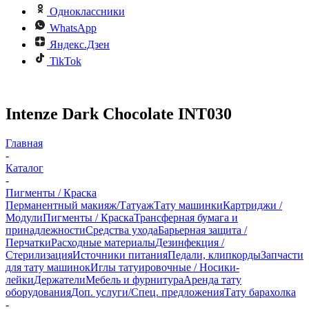
Одноклассники
WhatsApp
Яндекс.Дзен
TikTok
Intenze Dark Chocolate INT030
Главная
-
Каталог
-
Пигменты / Краска
Перманентный макияж/Татуаж
Тату машинки
Картриджи /
Модули
Пигменты / Краска
Трансферная бумага и
принадлежности
Средства ухода
Барьерная защита /
Перчатки
Расходные материалы
Дезинфекция /
Стерилизация
Источники питания
Педали, клипкорды
Запчасти
для тату машинок
Иглы татуировочные / Носики-
лейки
Держатели
Мебель и фурнитура
Аренда тату
оборудования
Доп. услуги/Спец. предложения
Тату барахолка
-