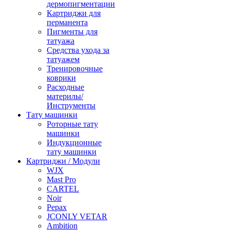
дермопигментации
Картриджи для
перманента
Пигменты для
татуажа
Средства ухода за
татуажем
Тренировочные
коврики
Расходные
материлы/
Инструменты
Тату машинки
Роторные тату
машинки
Индукционные
тату машинки
Картриджи / Модули
WJX
Mast Pro
CARTEL
Noir
Pepax
JCONLY VETAR
Ambition