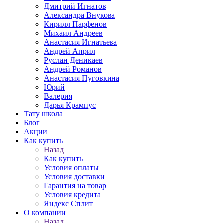
Дмитрий Игнатов
Александра Внукова
Кирилл Парфенов
Михаил Андреев
Анастасия Игнатьева
Андрей Април
Руслан Деникаев
Андрей Романов
Анастасия Пуговкина
Юрий
Валерия
Дарья Крампус
Тату школа
Блог
Акции
Как купить
Назад
Как купить
Условия оплаты
Условия доставки
Гарантия на товар
Условия кредита
Яндекс Сплит
О компании
Назад