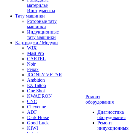
материлы/
Инструменты
Тату машинки
Роторные тату
машинки
Индукционные
тату машинки
Картриджи / Модули
WJX
Mast Pro
CARTEL
Noir
Pepax
JCONLY VETAR
Ambition
EZ Tattoo
One Shot
KWADRON
Ремонт
CNC
оборудования
Cheyenne
ADF
Диагностика
Dark Horse
оборудования
Good Luck
Ремонт
KIWI
индукционных