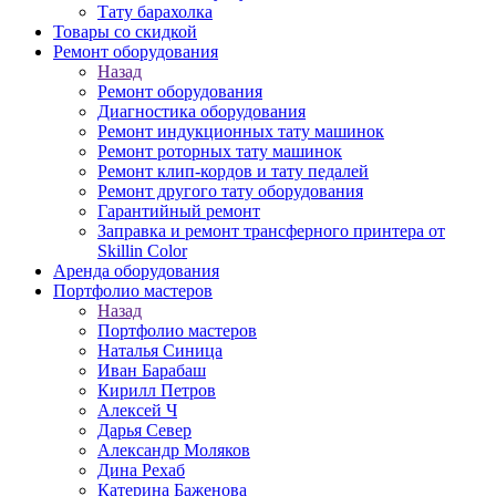
Тату барахолка
Товары со скидкой
Ремонт оборудования
Назад
Ремонт оборудования
Диагностика оборудования
Ремонт индукционных тату машинок
Ремонт роторных тату машинок
Ремонт клип-кордов и тату педалей
Ремонт другого тату оборудования
Гарантийный ремонт
Заправка и ремонт трансферного принтера от
Skillin Color
Аренда оборудования
Портфолио мастеров
Назад
Портфолио мастеров
Наталья Синица
Иван Барабаш
Кирилл Петров
Алексей Ч
Дарья Север
Александр Моляков
Дина Рехаб
Катерина Баженова