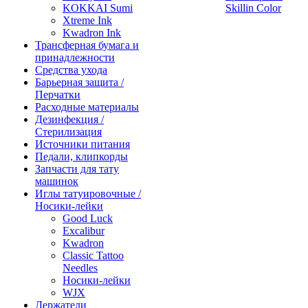
KOKKAI Sumi
Skillin Color
Xtreme Ink
Kwadron Ink
Трансферная бумага и
принадлежности
Средства ухода
Барьерная защита /
Перчатки
Расходные материалы
Дезинфекция /
Стерилизация
Источники питания
Педали, клипкорды
Запчасти для тату
машинок
Иглы татуировочные /
Носики-лейки
Good Luck
Excalibur
Kwadron
Classic Tattoo
Needles
Носики-лейки
WJX
Держатели