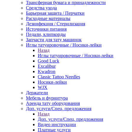
Трансферная бумага и принадлежности
Средства ухода
Барьерная защита / Перчатки
Расходные материалы
Дезинфекция / Стерилизация
Источники питания
Педали, клипкорды
Запчасти для тату машинок
Иглы татуировочные / Носики-лейки
Назад
Иглы татуировочные / Носики-лейки
Good Luck
Excalibur
Kwadron
Classic Tattoo Needles
Носики-лейки
WJX
Держатели
Мебель и фурнитура
Аренда тату оборудования
Доп. услуги/Спец. предложения
Назад
Доп. услуги/Спец. предложения
Видео инструкции
Платные услуги