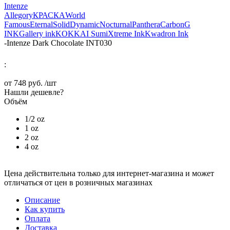
Intenze
Allegory
КРАСКА
World
Famous
Eternal
Solid
Dynamic
Nocturnal
Panthera
Carbon
G
INK
Gallery ink
KOKKAI Sumi
Xtreme Ink
Kwadron Ink
-
Intenze Dark Chocolate INT030
:
от
748 руб.
/шт
Нашли дешевле?
Объём
1/2 oz
1 oz
2 oz
4 oz
Цена действительна только для интернет-магазина и может
отличаться от цен в розничных магазинах
Описание
Как купить
Оплата
Доставка