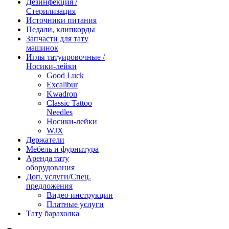
Дезинфекция /
Стерилизация
Источники питания
Педали, клипкорды
Запчасти для тату
машинок
Иглы татуировочные /
Носики-лейки
Good Luck
Excalibur
Kwadron
Classic Tattoo
Needles
Носики-лейки
WJX
Держатели
Мебель и фурнитура
Аренда тату
оборудования
Доп. услуги/Спец.
предложения
Видео инструкции
Платные услуги
Тату барахолка