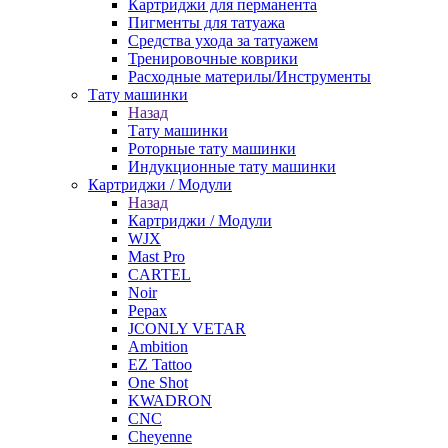
Картриджи для перманента
Пигменты для татуажа
Средства ухода за татуажем
Тренировочные коврики
Расходные материлы/Инструменты
Тату машинки
Назад
Тату машинки
Роторные тату машинки
Индукционные тату машинки
Картриджи / Модули
Назад
Картриджи / Модули
WJX
Mast Pro
CARTEL
Noir
Pepax
JCONLY VETAR
Ambition
EZ Tattoo
One Shot
KWADRON
CNC
Cheyenne