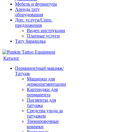
Мебель и фурнитура
Аренда тату
оборудования
Доп. услуги/Спец.
предложения
Видео инструкции
Платные услуги
Тату барахолка
Каталог
Перманентный макияж/
Татуаж
Машинки для
дермопигментации
Картриджи для
перманента
Пигменты для
татуажа
Средства ухода за
татуажем
Тренировочные
коврики
Расходные