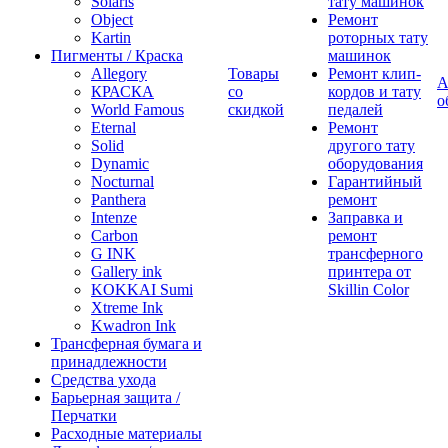
Solaris
тату машинок
Object
Ремонт
Kartin
роторных тату
Пигменты / Краска
машинок
Allegory
Товары
Ремонт клип-
А
КРАСКА
со
кордов и тату
о
World Famous
скидкой
педалей
Eternal
Ремонт
Solid
другого тату
Dynamic
оборудования
Nocturnal
Гарантийный
Panthera
ремонт
Intenze
Заправка и
Carbon
ремонт
G INK
трансферного
Gallery ink
принтера от
KOKKAI Sumi
Skillin Color
Xtreme Ink
Kwadron Ink
Трансферная бумага и
принадлежности
Средства ухода
Барьерная защита /
Перчатки
Расходные материалы