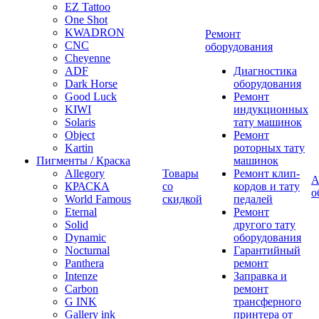
EZ Tattoo
One Shot
KWADRON
Ремонт
CNC
оборудования
Cheyenne
ADF
Диагностика
Dark Horse
оборудования
Good Luck
Ремонт
KIWI
индукционных
Solaris
тату машинок
Object
Ремонт
Kartin
роторных тату
Пигменты / Краска
машинок
Allegory
Товары
Ремонт клип-
А
КРАСКА
со
кордов и тату
о
World Famous
скидкой
педалей
Eternal
Ремонт
Solid
другого тату
Dynamic
оборудования
Nocturnal
Гарантийный
Panthera
ремонт
Intenze
Заправка и
Carbon
ремонт
G INK
трансферного
Gallery ink
принтера от