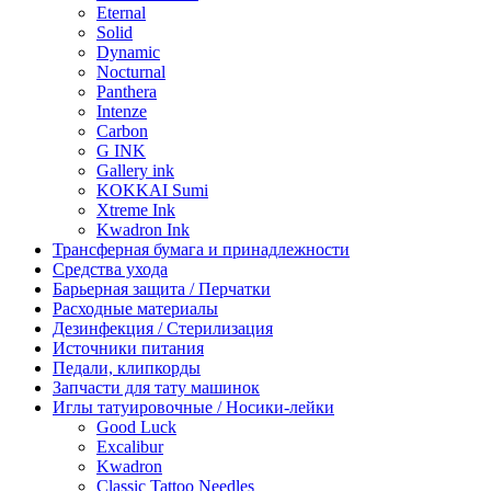
Eternal
Solid
Dynamic
Nocturnal
Panthera
Intenze
Carbon
G INK
Gallery ink
KOKKAI Sumi
Xtreme Ink
Kwadron Ink
Трансферная бумага и принадлежности
Средства ухода
Барьерная защита / Перчатки
Расходные материалы
Дезинфекция / Стерилизация
Источники питания
Педали, клипкорды
Запчасти для тату машинок
Иглы татуировочные / Носики-лейки
Good Luck
Excalibur
Kwadron
Classic Tattoo Needles