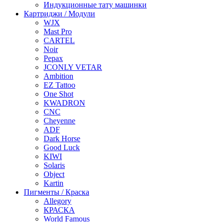
Индукционные тату машинки
Картриджи / Модули
WJX
Mast Pro
CARTEL
Noir
Pepax
JCONLY VETAR
Ambition
EZ Tattoo
One Shot
KWADRON
CNC
Cheyenne
ADF
Dark Horse
Good Luck
KIWI
Solaris
Object
Kartin
Пигменты / Краска
Allegory
КРАСКА
World Famous