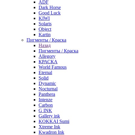
ADF
Dark Horse
Good Luck
KIWI
Solaris
Object
Kartin
Пигменты / Краска
Назад
Пигменты / Краска
Allegory
КРАСКА
World Famous
Eternal
Solid
Dynamic
Nocturnal
Panthera
Intenze
Carbon
G INK
Gallery ink
KOKKAI Sumi
Xtreme Ink
Kwadron Ink