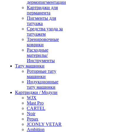
дермопигментации
Картриджи для
перманента
Пигменты для
татуажа
Средства ухода за
татуажем
Тренировочные
коврики
Расходные
материлы/
Инструменты
Тату машинки
Роторные тату
машинки
Индукционные
тату машинки
Картриджи / Модули
WJX
Mast Pro
CARTEL
Noir
Pepax
JCONLY VETAR
Ambition