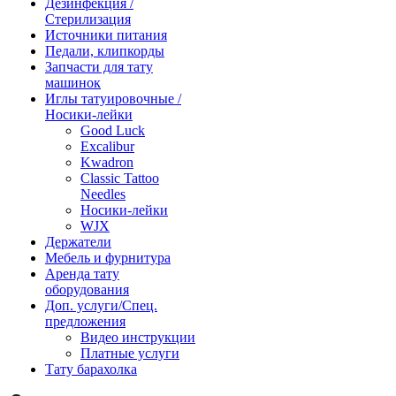
Дезинфекция /
Стерилизация
Источники питания
Педали, клипкорды
Запчасти для тату
машинок
Иглы татуировочные /
Носики-лейки
Good Luck
Excalibur
Kwadron
Classic Tattoo
Needles
Носики-лейки
WJX
Держатели
Мебель и фурнитура
Аренда тату
оборудования
Доп. услуги/Спец.
предложения
Видео инструкции
Платные услуги
Тату барахолка