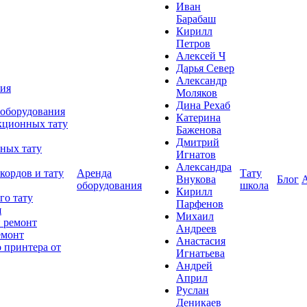
Иван
Барабаш
Кирилл
Петров
Алексей Ч
Дарья Север
Александр
ния
Моляков
Дина Рехаб
 оборудования
Катерина
кционных тату
Баженова
Дмитрий
ных тату
Игнатов
Александра
кордов и тату
Аренда
Тату
Внукова
Блог
оборудования
школа
Кирилл
го тату
Парфенов
я
Михаил
 ремонт
Андреев
емонт
Анастасия
 принтера от
Игнатьева
Андрей
Април
Руслан
Деникаев