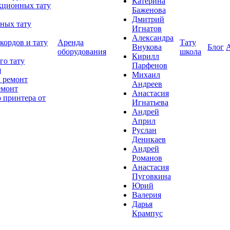
Катерина
кционных тату
Баженова
Дмитрий
ных тату
Игнатов
Александра
кордов и тату
Аренда
Тату
Внукова
Блог
оборудования
школа
Кирилл
го тату
Парфенов
я
Михаил
 ремонт
Андреев
емонт
Анастасия
 принтера от
Игнатьева
Андрей
Април
Руслан
Деникаев
Андрей
Романов
Анастасия
Пуговкина
Юрий
Валерия
Дарья
Крампус