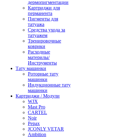
дермопигментации
Картриджи для
перманента
Пигменты для
татуажа
Средства ухода за
татуажем
Тренировочные
коврики
Расходные
материлы/
Инструменты
Тату машинки
Роторные тату
машинки
Индукционные тату
машинки
Картриджи / Модули
WJX
Mast Pro
CARTEL
Noir
Pepax
JCONLY VETAR
Ambition