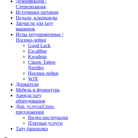
Дезинфекция /
Стерилизация
Источники питания
Педали, клипкорды
Запчасти для тату
машинок
Иглы татуировочные /
Носики-лейки
Good Luck
Excalibur
Kwadron
Classic Tattoo
Needles
Носики-лейки
WJX
Держатели
Мебель и фурнитура
Аренда тату
оборудования
Доп. услуги/Спец.
предложения
Видео инструкции
Платные услуги
Тату барахолка