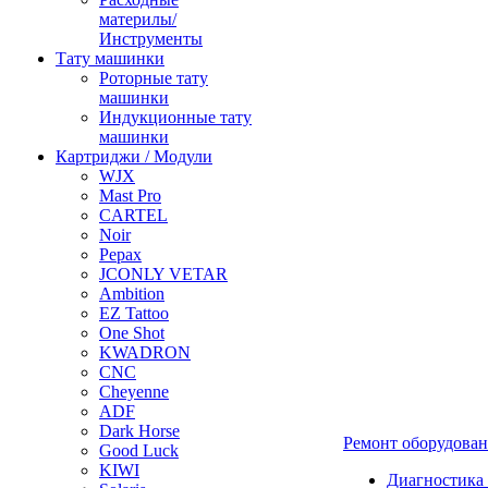
материлы/
Инструменты
Тату машинки
Роторные тату
машинки
Индукционные тату
машинки
Картриджи / Модули
WJX
Mast Pro
CARTEL
Noir
Pepax
JCONLY VETAR
Ambition
EZ Tattoo
One Shot
KWADRON
CNC
Cheyenne
ADF
Dark Horse
Ремонт оборудова
Good Luck
KIWI
Диагностика