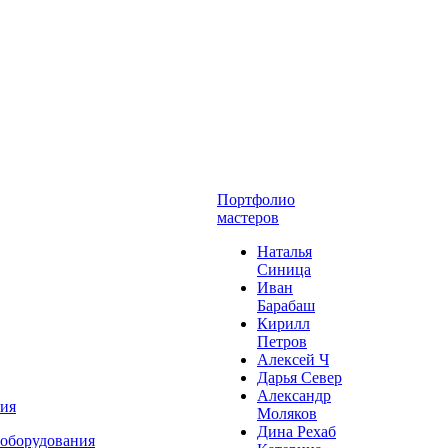
Портфолио
мастеров
Наталья
Синица
Иван
Барабаш
Кирилл
Петров
Алексей Ч
Дарья Север
Александр
ния
Моляков
Дина Рехаб
 оборудования