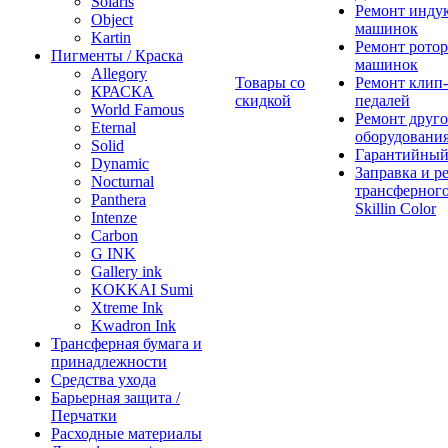
Solaris
Ремонт инду
Object
машинок
Kartin
Ремонт ротор
Пигменты / Краска
машинок
Allegory
Товары со
Ремонт клип-
КРАСКА
скидкой
педалей
World Famous
Ремонт друго
Eternal
оборудовани
Solid
Гарантийный
Dynamic
Заправка и р
Nocturnal
трансферного
Panthera
Skillin Color
Intenze
Carbon
G INK
Gallery ink
KOKKAI Sumi
Xtreme Ink
Kwadron Ink
Трансферная бумага и
принадлежности
Средства ухода
Барьерная защита /
Перчатки
Расходные материалы