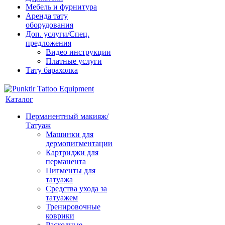
Мебель и фурнитура
Аренда тату
оборудования
Доп. услуги/Спец.
предложения
Видео инструкции
Платные услуги
Тату барахолка
Каталог
Перманентный макияж/
Татуаж
Машинки для
дермопигментации
Картриджи для
перманента
Пигменты для
татуажа
Средства ухода за
татуажем
Тренировочные
коврики
Расходные