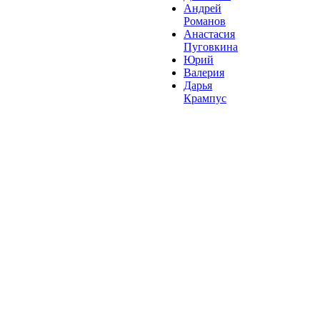
Андрей
Романов
Анастасия
Пуговкина
Юрий
Валерия
Дарья
Крампус