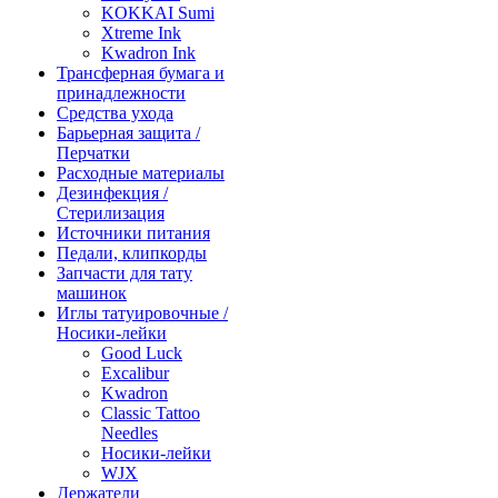
KOKKAI Sumi
Xtreme Ink
Kwadron Ink
Трансферная бумага и
принадлежности
Средства ухода
Барьерная защита /
Перчатки
Расходные материалы
Дезинфекция /
Стерилизация
Источники питания
Педали, клипкорды
Запчасти для тату
машинок
Иглы татуировочные /
Носики-лейки
Good Luck
Excalibur
Kwadron
Classic Tattoo
Needles
Носики-лейки
WJX
Держатели