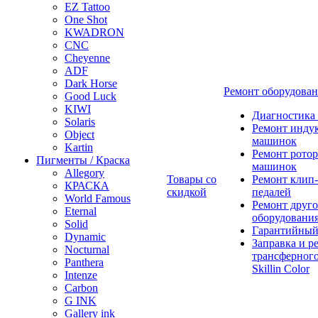
EZ Tattoo
One Shot
KWADRON
CNC
Cheyenne
ADF
Dark Horse
Ремонт оборудова
Good Luck
KIWI
Диагностика
Solaris
Ремонт инду
Object
машинок
Kartin
Ремонт ротор
Пигменты / Краска
машинок
Allegory
Товары со
Ремонт клип-
КРАСКА
скидкой
педалей
World Famous
Ремонт друго
Eternal
оборудовани
Solid
Гарантийный
Dynamic
Заправка и р
Nocturnal
трансферного
Panthera
Skillin Color
Intenze
Carbon
G INK
Gallery ink