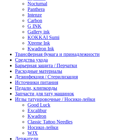
Nocturnal
Panthera
Intenze
Carbon
G INK
Gallery ink
KOKKAI Sumi
Xtreme Ink
Kwadron Ink
Трансферная бумага и принадлежности
Средства ухода
Барьерная защита / Перчатки
Расходные материалы
Дезинфекция / Стерилизация
Источники питания
Педали, клипкорды
Запчасти для тату машинок
Иглы татуировочные / Носики-лейки
Good Luck
Excalibur
Kwadron
Classic Tattoo Needles
Носики-лейки
WJX
Держатели