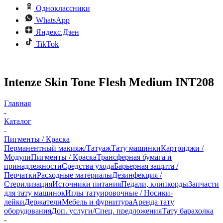
Одноклассники
WhatsApp
Яндекс.Дзен
TikTok
Intenze Skin Tone Flesh Medium INT208
Главная
-
Каталог
-
Пигменты / Краска
Перманентный макияж/Татуаж
Тату машинки
Картриджи /
Модули
Пигменты / Краска
Трансферная бумага и
принадлежности
Средства ухода
Барьерная защита /
Перчатки
Расходные материалы
Дезинфекция /
Стерилизация
Источники питания
Педали, клипкорды
Запчасти
для тату машинок
Иглы татуировочные / Носики-
лейки
Держатели
Мебель и фурнитура
Аренда тату
оборудования
Доп. услуги/Спец. предложения
Тату барахолка
-