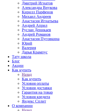
Дмитрий Игнатов
Александра Внукова
Кирилл Парфенов
Михаил Андреев
Анастасия Игнатьева
Андрей Април
Руслан Деникаев
Андрей Романов
Анастасия Пуговкина
Юрий
Валерия
Дарья Крампус
Тату школа
Блог
Акции
Как купить
Назад
Как купить
Условия оплаты
Условия доставки
Гарантия на товар
Условия кредита
Яндекс Сплит
О компании
Назад