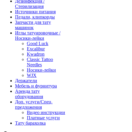
Дезинфекция /
Стерилизация
Источники питания
Педали, клипкорды
Запчасти для тату
машинок
Иглы татуировочные /
Носики-лейки
Good Luck
Excalibur
Kwadron
Classic Tattoo
Needles
Носики-лейки
WJX
Держатели
Мебель и фурнитура
Аренда тату
оборудования
Доп. услуги/Спец.
предложения
Видео инструкции
Платные услуги
Тату барахолка