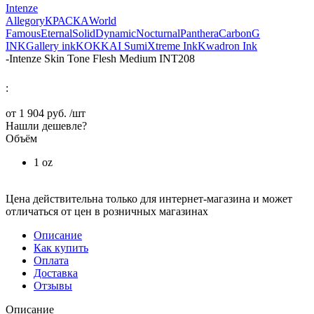
Intenze
Allegory
КРАСКА
World
Famous
Eternal
Solid
Dynamic
Nocturnal
Panthera
Carbon
G
INK
Gallery ink
KOKKAI Sumi
Xtreme Ink
Kwadron Ink
-
Intenze Skin Tone Flesh Medium INT208
:
от
1 904 руб.
/шт
Нашли дешевле?
Объём
1 oz
Цена действительна только для интернет-магазина и может
отличаться от цен в розничных магазинах
Описание
Как купить
Оплата
Доставка
Отзывы
Описание