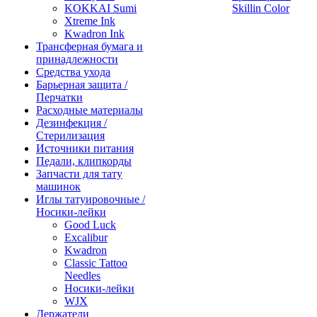
KOKKAI Sumi
Skillin Color
Xtreme Ink
Kwadron Ink
Трансферная бумага и
принадлежности
Средства ухода
Барьерная защита /
Перчатки
Расходные материалы
Дезинфекция /
Стерилизация
Источники питания
Педали, клипкорды
Запчасти для тату
машинок
Иглы татуировочные /
Носики-лейки
Good Luck
Excalibur
Kwadron
Classic Tattoo
Needles
Носики-лейки
WJX
Держатели