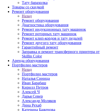
Тату барахолка
Товары со скидкой
Ремонт оборудования
Назад
Ремонт оборудования
Диагностика оборудования
Ремонт индукционных тату машинок
Ремонт роторных тату машинок
Ремонт клип-кордов и тату педалей
Ремонт другого тату оборудования
Гарантийный ремонт
Заправка и ремонт трансферного принтера от
Skillin Color
Аренда оборудования
Портфолио мастеров
Назад
Портфолио мастеров
Наталья Синица
Иван Барабаш
Кирилл Петров
Алексей Ч
Дарья Север
Александр Моляков
Дина Рехаб
Катерина Баженова