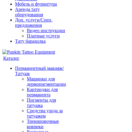
Мебель и фурнитура
Аренда тату
оборудования
Доп. услуги/Спец.
предложения
Видео инструкции
Платные услуги
Тату барахолка
Каталог
Перманентный макияж/
Татуаж
Машинки для
дермопигментации
Картриджи для
перманента
Пигменты для
татуажа
Средства ухода за
татуажем
Тренировочные
коврики
Расходные