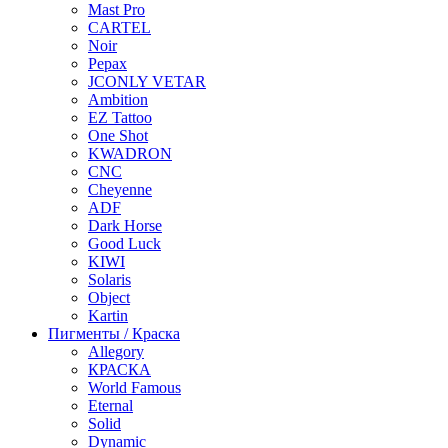
Mast Pro
CARTEL
Noir
Pepax
JCONLY VETAR
Ambition
EZ Tattoo
One Shot
KWADRON
CNC
Cheyenne
ADF
Dark Horse
Good Luck
KIWI
Solaris
Object
Kartin
Пигменты / Краска
Allegory
КРАСКА
World Famous
Eternal
Solid
Dynamic