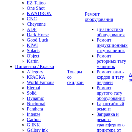
EZ Tattoo
One Shot
KWADRON
Ремонт
CNC
оборудования
Cheyenne
ADF
Диагностика
Dark Horse
оборудования
Good Luck
Ремонт
KIWI
индукционных
Solaris
тату машинок
Object
Ремонт
Kartin
роторных тату
Пигменты / Краска
машинок
Allegory
Товары
Ремонт клип-
А
КРАСКА
со
кордов и тату
о
World Famous
скидкой
педалей
Eternal
Ремонт
Solid
другого тату
Dynamic
оборудования
Nocturnal
Гарантийный
Panthera
ремонт
Intenze
Заправка и
Carbon
ремонт
G INK
трансферного
Gallery ink
принтера от