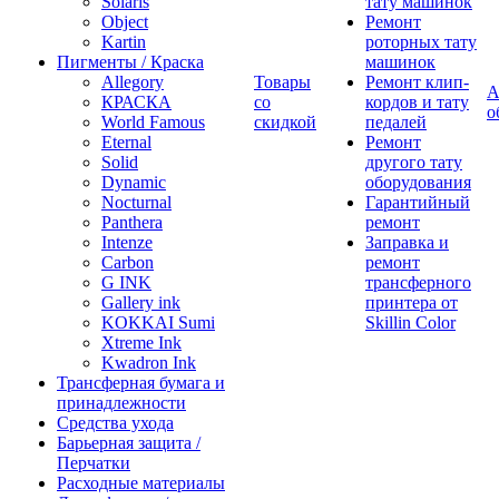
Solaris
тату машинок
Object
Ремонт
Kartin
роторных тату
Пигменты / Краска
машинок
Allegory
Товары
Ремонт клип-
А
КРАСКА
со
кордов и тату
о
World Famous
скидкой
педалей
Eternal
Ремонт
Solid
другого тату
Dynamic
оборудования
Nocturnal
Гарантийный
Panthera
ремонт
Intenze
Заправка и
Carbon
ремонт
G INK
трансферного
Gallery ink
принтера от
KOKKAI Sumi
Skillin Color
Xtreme Ink
Kwadron Ink
Трансферная бумага и
принадлежности
Средства ухода
Барьерная защита /
Перчатки
Расходные материалы