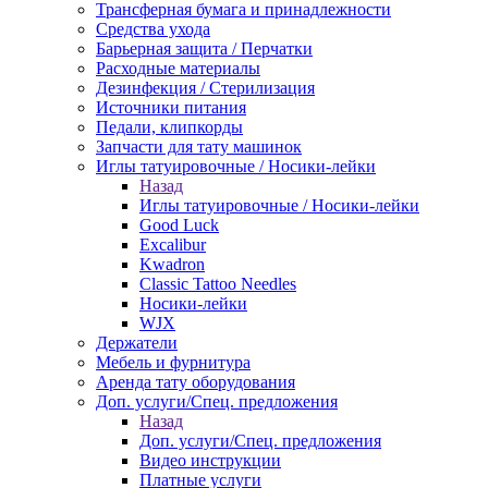
Трансферная бумага и принадлежности
Средства ухода
Барьерная защита / Перчатки
Расходные материалы
Дезинфекция / Стерилизация
Источники питания
Педали, клипкорды
Запчасти для тату машинок
Иглы татуировочные / Носики-лейки
Назад
Иглы татуировочные / Носики-лейки
Good Luck
Excalibur
Kwadron
Classic Tattoo Needles
Носики-лейки
WJX
Держатели
Мебель и фурнитура
Аренда тату оборудования
Доп. услуги/Спец. предложения
Назад
Доп. услуги/Спец. предложения
Видео инструкции
Платные услуги