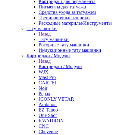
Картриджи для перманента
Пигменты для татуажа
Средства ухода за татуажем
Тренировочные коврики
Расходные материлы/Инструменты
Тату машинки
Назад
Тату машинки
Роторные тату машинки
Индукционные тату машинки
Картриджи / Модули
Назад
Картриджи / Модули
WJX
Mast Pro
CARTEL
Noir
Pepax
JCONLY VETAR
Ambition
EZ Tattoo
One Shot
KWADRON
CNC
Cheyenne