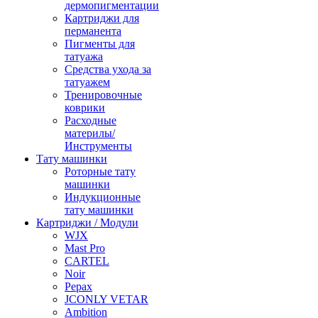
дермопигментации
Картриджи для
перманента
Пигменты для
татуажа
Средства ухода за
татуажем
Тренировочные
коврики
Расходные
материлы/
Инструменты
Тату машинки
Роторные тату
машинки
Индукционные
тату машинки
Картриджи / Модули
WJX
Mast Pro
CARTEL
Noir
Pepax
JCONLY VETAR
Ambition