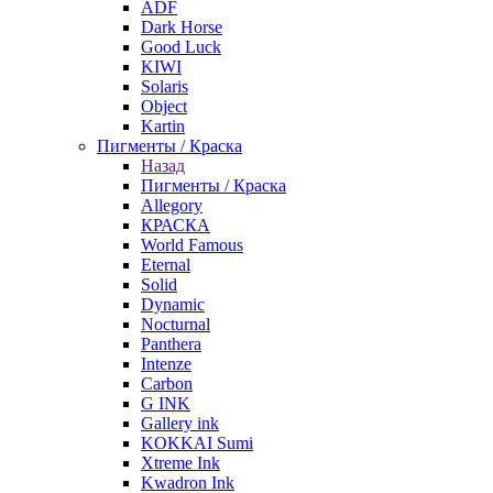
ADF
Dark Horse
Good Luck
KIWI
Solaris
Object
Kartin
Пигменты / Краска
Назад
Пигменты / Краска
Allegory
КРАСКА
World Famous
Eternal
Solid
Dynamic
Nocturnal
Panthera
Intenze
Carbon
G INK
Gallery ink
KOKKAI Sumi
Xtreme Ink
Kwadron Ink