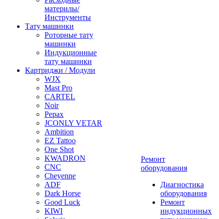
материлы/
Инструменты
Тату машинки
Роторные тату
машинки
Индукционные
тату машинки
Картриджи / Модули
WJX
Mast Pro
CARTEL
Noir
Pepax
JCONLY VETAR
Ambition
EZ Tattoo
One Shot
KWADRON
Ремонт
CNC
оборудования
Cheyenne
ADF
Диагностика
Dark Horse
оборудования
Good Luck
Ремонт
KIWI
индукционных