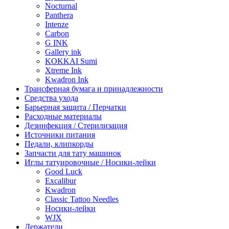
Nocturnal
Panthera
Intenze
Carbon
G INK
Gallery ink
KOKKAI Sumi
Xtreme Ink
Kwadron Ink
Трансферная бумага и принадлежности
Средства ухода
Барьерная защита / Перчатки
Расходные материалы
Дезинфекция / Стерилизация
Источники питания
Педали, клипкорды
Запчасти для тату машинок
Иглы татуировочные / Носики-лейки
Good Luck
Excalibur
Kwadron
Classic Tattoo Needles
Носики-лейки
WJX
Держатели