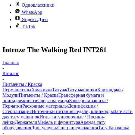
Одноклассники
WhatsApp
Яндекс.Дзен
TikTok
Intenze The Walking Red INT261
Главная
-
Каталог
-
Пигменты / Краска
Перманентный макияж/Татуаж
Тату машинки
Картриджи /
Модули
Пигменты / Краска
Трансферная бумага и
принадлежности
Средства ухода
Барьерная защита /
Перчатки
Расходные материалы
Дезинфекция /
Стерилизация
Источники питания
Педали, клипкорды
Запчасти
для тату машинок
Иглы татуировочные / Носики-
лейки
Держатели
Мебель и фурнитура
Аренда тату
оборудования
Доп. услуги/Спец. предложения
Тату барахолка
-