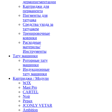
дермопигментации
Картриджи для
перманента
Пигменты для
татуажа
Средства ухода за
татуажем
Тренировочные
коврики
Расходные
материлы/
Инструменты
Тату машинки
Роторные тату
машинки
Индукционные
тату машинки
Картриджи / Модули
WJX
Mast Pro
CARTEL
Noir
Pepax
JCONLY VETAR
Ambition