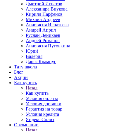
Дмитрий Игнатов
Александра Внукова
Кирилл Парфенов
Михаил Андреев
Анастасия Игнатьева
Андрей Април
Руслан Деникаев
Андрей Романов
Анастасия Пуговкина
Юрий
Валерия
Дарья Крампус
Тату школа
Блог
Акции
Как купить
Назад
Как купить
Условия оплаты
Условия доставки
Гарантия на товар
Условия кредита
Яндекс Сплит
О компании
Назад