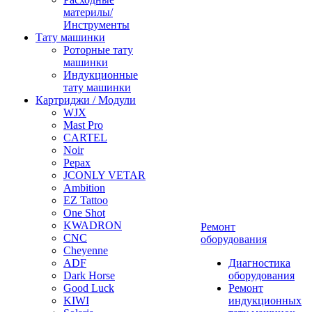
материлы/
Инструменты
Тату машинки
Роторные тату
машинки
Индукционные
тату машинки
Картриджи / Модули
WJX
Mast Pro
CARTEL
Noir
Pepax
JCONLY VETAR
Ambition
EZ Tattoo
One Shot
KWADRON
Ремонт
CNC
оборудования
Cheyenne
ADF
Диагностика
Dark Horse
оборудования
Good Luck
Ремонт
KIWI
индукционных