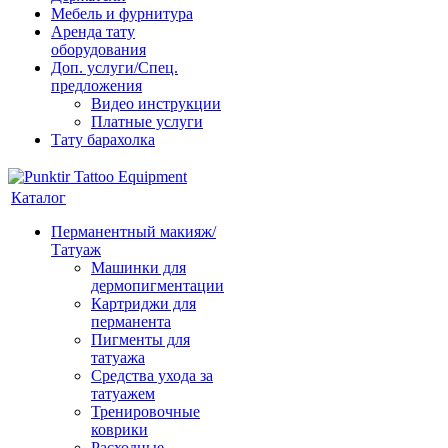
Мебель и фурнитура
Аренда тату
оборудования
Доп. услуги/Спец.
предложения
Видео инструкции
Платные услуги
Тату барахолка
Каталог
Перманентный макияж/
Татуаж
Машинки для
дермопигментации
Картриджи для
перманента
Пигменты для
татуажа
Средства ухода за
татуажем
Тренировочные
коврики
Расходные