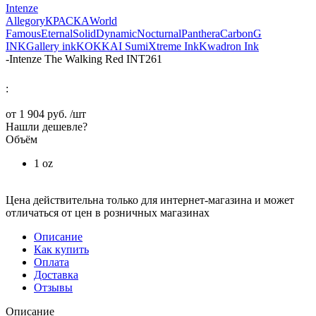
Intenze
Allegory
КРАСКА
World
Famous
Eternal
Solid
Dynamic
Nocturnal
Panthera
Carbon
G
INK
Gallery ink
KOKKAI Sumi
Xtreme Ink
Kwadron Ink
-
Intenze The Walking Red INT261
:
от
1 904 руб.
/шт
Нашли дешевле?
Объём
1 oz
Цена действительна только для интернет-магазина и может
отличаться от цен в розничных магазинах
Описание
Как купить
Оплата
Доставка
Отзывы
Описание