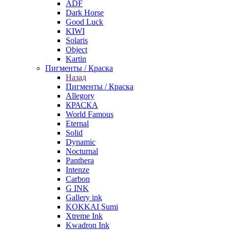
ADF
Dark Horse
Good Luck
KIWI
Solaris
Object
Kartin
Пигменты / Краска
Назад
Пигменты / Краска
Allegory
КРАСКА
World Famous
Eternal
Solid
Dynamic
Nocturnal
Panthera
Intenze
Carbon
G INK
Gallery ink
KOKKAI Sumi
Xtreme Ink
Kwadron Ink