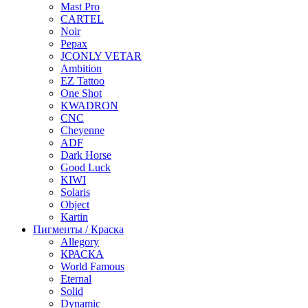
Mast Pro
CARTEL
Noir
Pepax
JCONLY VETAR
Ambition
EZ Tattoo
One Shot
KWADRON
CNC
Cheyenne
ADF
Dark Horse
Good Luck
KIWI
Solaris
Object
Kartin
Пигменты / Краска
Allegory
КРАСКА
World Famous
Eternal
Solid
Dynamic