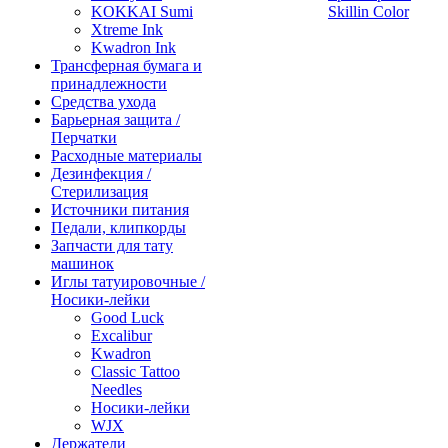
KOKKAI Sumi
Skillin Color
Xtreme Ink
Kwadron Ink
Трансферная бумага и
принадлежности
Средства ухода
Барьерная защита /
Перчатки
Расходные материалы
Дезинфекция /
Стерилизация
Источники питания
Педали, клипкорды
Запчасти для тату
машинок
Иглы татуировочные /
Носики-лейки
Good Luck
Excalibur
Kwadron
Classic Tattoo
Needles
Носики-лейки
WJX
Держатели