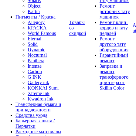
Solaris
тату машинок
Object
Ремонт
Kartin
роторных тату
Пигменты / Краска
машинок
Allegory
Товары
Ремонт клип-
А
КРАСКА
со
кордов и тату
о
World Famous
скидкой
педалей
Eternal
Ремонт
Solid
другого тату
Dynamic
оборудования
Nocturnal
Гарантийный
Panthera
ремонт
Intenze
Заправка и
Carbon
ремонт
G INK
трансферного
Gallery ink
принтера от
KOKKAI Sumi
Skillin Color
Xtreme Ink
Kwadron Ink
Трансферная бумага и
принадлежности
Средства ухода
Барьерная защита /
Перчатки
Расходные материалы