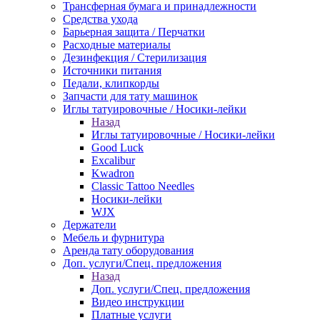
Трансферная бумага и принадлежности
Средства ухода
Барьерная защита / Перчатки
Расходные материалы
Дезинфекция / Стерилизация
Источники питания
Педали, клипкорды
Запчасти для тату машинок
Иглы татуировочные / Носики-лейки
Назад
Иглы татуировочные / Носики-лейки
Good Luck
Excalibur
Kwadron
Classic Tattoo Needles
Носики-лейки
WJX
Держатели
Мебель и фурнитура
Аренда тату оборудования
Доп. услуги/Спец. предложения
Назад
Доп. услуги/Спец. предложения
Видео инструкции
Платные услуги