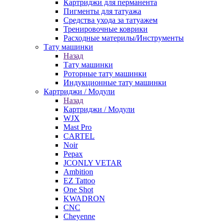
Картриджи для перманента
Пигменты для татуажа
Средства ухода за татуажем
Тренировочные коврики
Расходные материлы/Инструменты
Тату машинки
Назад
Тату машинки
Роторные тату машинки
Индукционные тату машинки
Картриджи / Модули
Назад
Картриджи / Модули
WJX
Mast Pro
CARTEL
Noir
Pepax
JCONLY VETAR
Ambition
EZ Tattoo
One Shot
KWADRON
CNC
Cheyenne