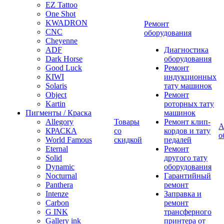
EZ Tattoo
One Shot
KWADRON
Ремонт
CNC
оборудования
Cheyenne
ADF
Диагностика
Dark Horse
оборудования
Good Luck
Ремонт
KIWI
индукционных
Solaris
тату машинок
Object
Ремонт
Kartin
роторных тату
Пигменты / Краска
машинок
Allegory
Товары
Ремонт клип-
А
КРАСКА
со
кордов и тату
о
World Famous
скидкой
педалей
Eternal
Ремонт
Solid
другого тату
Dynamic
оборудования
Nocturnal
Гарантийный
Panthera
ремонт
Intenze
Заправка и
Carbon
ремонт
G INK
трансферного
Gallery ink
принтера от