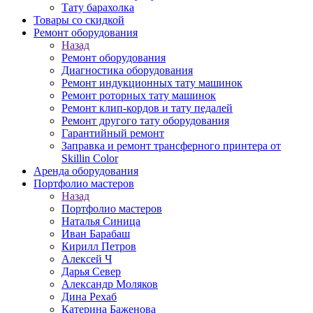
Тату барахолка
Товары со скидкой
Ремонт оборудования
Назад
Ремонт оборудования
Диагностика оборудования
Ремонт индукционных тату машинок
Ремонт роторных тату машинок
Ремонт клип-кордов и тату педалей
Ремонт другого тату оборудования
Гарантийный ремонт
Заправка и ремонт трансферного принтера от
Skillin Color
Аренда оборудования
Портфолио мастеров
Назад
Портфолио мастеров
Наталья Синица
Иван Барабаш
Кирилл Петров
Алексей Ч
Дарья Север
Александр Моляков
Дина Рехаб
Катерина Баженова