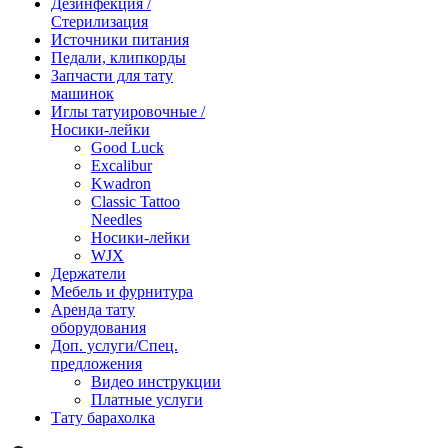
Дезинфекция /
Стерилизация
Источники питания
Педали, клипкорды
Запчасти для тату
машинок
Иглы татуировочные /
Носики-лейки
Good Luck
Excalibur
Kwadron
Classic Tattoo
Needles
Носики-лейки
WJX
Держатели
Мебель и фурнитура
Аренда тату
оборудования
Доп. услуги/Спец.
предложения
Видео инструкции
Платные услуги
Тату барахолка