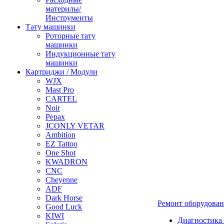
материлы/
Инструменты
Тату машинки
Роторные тату
машинки
Индукционные тату
машинки
Картриджи / Модули
WJX
Mast Pro
CARTEL
Noir
Pepax
JCONLY VETAR
Ambition
EZ Tattoo
One Shot
KWADRON
CNC
Cheyenne
ADF
Dark Horse
Ремонт оборудова
Good Luck
KIWI
Диагностика