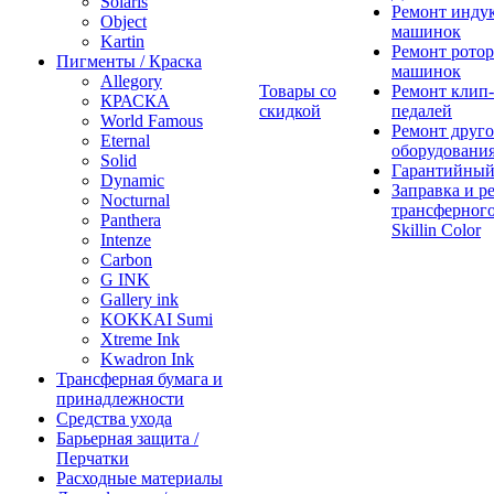
Solaris
Ремонт инду
Object
машинок
Kartin
Ремонт ротор
Пигменты / Краска
машинок
Allegory
Товары со
Ремонт клип-
КРАСКА
скидкой
педалей
World Famous
Ремонт друго
Eternal
оборудовани
Solid
Гарантийный
Dynamic
Заправка и р
Nocturnal
трансферного
Panthera
Skillin Color
Intenze
Carbon
G INK
Gallery ink
KOKKAI Sumi
Xtreme Ink
Kwadron Ink
Трансферная бумага и
принадлежности
Средства ухода
Барьерная защита /
Перчатки
Расходные материалы