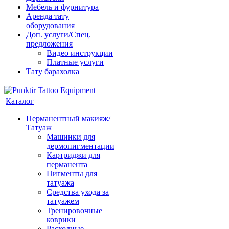
Мебель и фурнитура
Аренда тату
оборудования
Доп. услуги/Спец.
предложения
Видео инструкции
Платные услуги
Тату барахолка
Каталог
Перманентный макияж/
Татуаж
Машинки для
дермопигментации
Картриджи для
перманента
Пигменты для
татуажа
Средства ухода за
татуажем
Тренировочные
коврики
Расходные