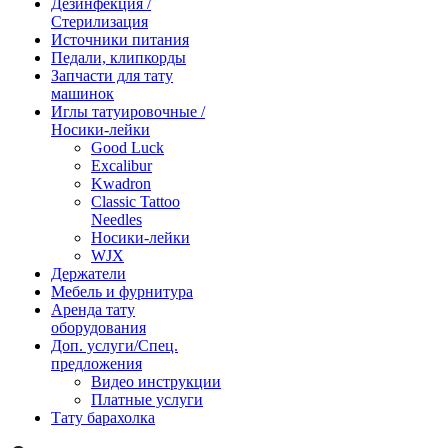
Дезинфекция /
Стерилизация
Источники питания
Педали, клипкорды
Запчасти для тату
машинок
Иглы татуировочные /
Носики-лейки
Good Luck
Excalibur
Kwadron
Classic Tattoo
Needles
Носики-лейки
WJX
Держатели
Мебель и фурнитура
Аренда тату
оборудования
Доп. услуги/Спец.
предложения
Видео инструкции
Платные услуги
Тату барахолка