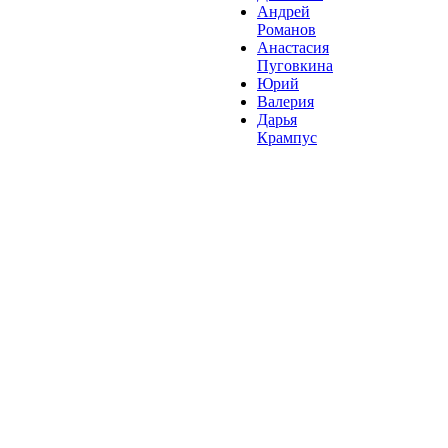
Андрей
Романов
Анастасия
Пуговкина
Юрий
Валерия
Дарья
Крампус