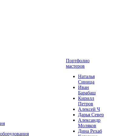
Портфолио
мастеров
Наталья
Синица
Иван
Барабаш
Кирилл
Петров
Алексей Ч
Дарья Север
Александр
ния
Моляков
Дина Рехаб
 оборудования