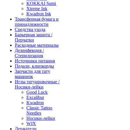
KOKKAI Sumi
Xtreme Ink
Kwadron Ink
Трансферная бумага и
принадлежности
Средства ухода
Барьерная защита /
Перчатки
Расходные материалы
Дезинфекция /
Стерилизация
Источники питания
Педали, клипкорды
Запчасти для тату
машинок
Иглы татуировочные /
Носики-лейки
Good Luck
Excalibur
Kwadron
Classic Tattoo
Needles
Носики-лейки
WJX
Держатели