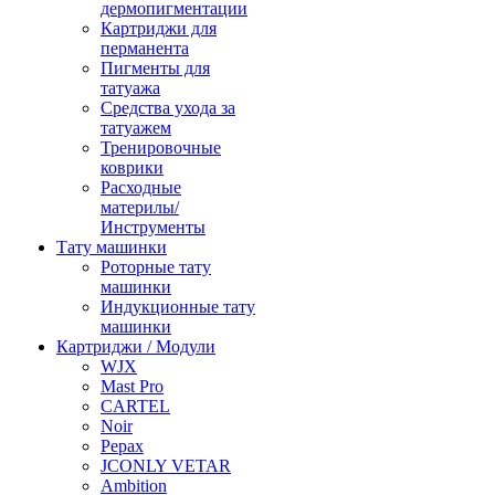
дермопигментации
Картриджи для
перманента
Пигменты для
татуажа
Средства ухода за
татуажем
Тренировочные
коврики
Расходные
материлы/
Инструменты
Тату машинки
Роторные тату
машинки
Индукционные тату
машинки
Картриджи / Модули
WJX
Mast Pro
CARTEL
Noir
Pepax
JCONLY VETAR
Ambition