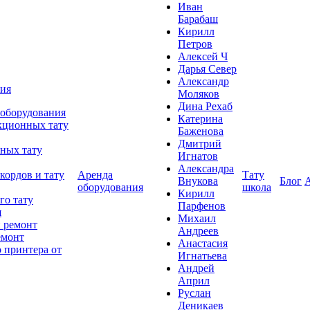
Иван
Барабаш
Кирилл
Петров
Алексей Ч
Дарья Север
Александр
ния
Моляков
Дина Рехаб
 оборудования
Катерина
кционных тату
Баженова
Дмитрий
ных тату
Игнатов
Александра
кордов и тату
Аренда
Тату
Внукова
Блог
оборудования
школа
Кирилл
го тату
Парфенов
я
Михаил
 ремонт
Андреев
емонт
Анастасия
 принтера от
Игнатьева
Андрей
Април
Руслан
Деникаев