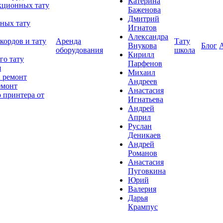
Катерина
кционных тату
Баженова
Дмитрий
ных тату
Игнатов
Александра
кордов и тату
Аренда
Тату
Внукова
Блог
оборудования
школа
Кирилл
го тату
Парфенов
я
Михаил
 ремонт
Андреев
емонт
Анастасия
 принтера от
Игнатьева
Андрей
Април
Руслан
Деникаев
Андрей
Романов
Анастасия
Пуговкина
Юрий
Валерия
Дарья
Крампус