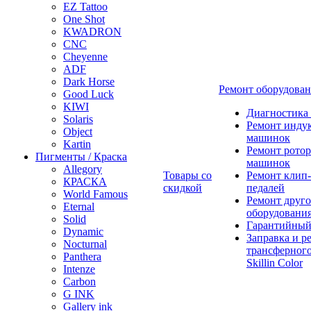
EZ Tattoo
One Shot
KWADRON
CNC
Cheyenne
ADF
Dark Horse
Ремонт оборудова
Good Luck
KIWI
Диагностика
Solaris
Ремонт инду
Object
машинок
Kartin
Ремонт ротор
Пигменты / Краска
машинок
Allegory
Товары со
Ремонт клип-
КРАСКА
скидкой
педалей
World Famous
Ремонт друго
Eternal
оборудовани
Solid
Гарантийный
Dynamic
Заправка и р
Nocturnal
трансферного
Panthera
Skillin Color
Intenze
Carbon
G INK
Gallery ink