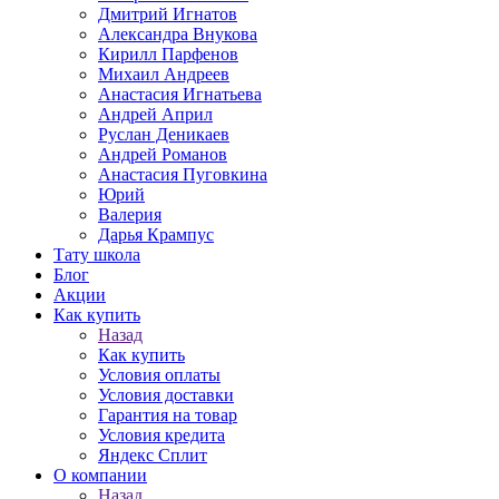
Дмитрий Игнатов
Александра Внукова
Кирилл Парфенов
Михаил Андреев
Анастасия Игнатьева
Андрей Април
Руслан Деникаев
Андрей Романов
Анастасия Пуговкина
Юрий
Валерия
Дарья Крампус
Тату школа
Блог
Акции
Как купить
Назад
Как купить
Условия оплаты
Условия доставки
Гарантия на товар
Условия кредита
Яндекс Сплит
О компании
Назад