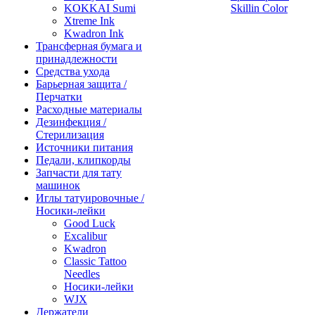
KOKKAI Sumi
Skillin Color
Xtreme Ink
Kwadron Ink
Трансферная бумага и
принадлежности
Средства ухода
Барьерная защита /
Перчатки
Расходные материалы
Дезинфекция /
Стерилизация
Источники питания
Педали, клипкорды
Запчасти для тату
машинок
Иглы татуировочные /
Носики-лейки
Good Luck
Excalibur
Kwadron
Classic Tattoo
Needles
Носики-лейки
WJX
Держатели