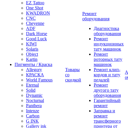
EZ Tattoo
One Shot
KWADRON
Ремонт
CNC
оборудования
Cheyenne
ADF
Диагностика
Dark Horse
оборудования
Good Luck
Ремонт
KIWI
индукционных
Solaris
тату машинок
Object
Ремонт
Kartin
роторных тату
Пигменты / Краска
машинок
Allegory
Товары
Ремонт клип-
А
КРАСКА
со
кордов и тату
о
World Famous
скидкой
педалей
Eternal
Ремонт
Solid
другого тату
Dynamic
оборудования
Nocturnal
Гарантийный
Panthera
ремонт
Intenze
Заправка и
Carbon
ремонт
G INK
трансферного
Gallery ink
принтера от