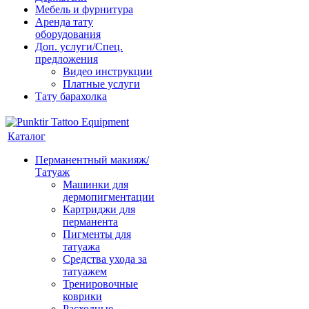
Мебель и фурнитура
Аренда тату
оборудования
Доп. услуги/Спец.
предложения
Видео инструкции
Платные услуги
Тату барахолка
Каталог
Перманентный макияж/
Татуаж
Машинки для
дермопигментации
Картриджи для
перманента
Пигменты для
татуажа
Средства ухода за
татуажем
Тренировочные
коврики
Расходные