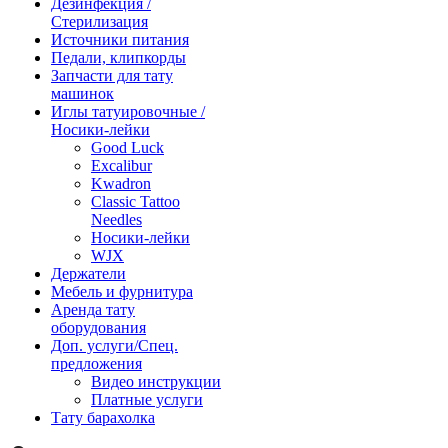
Дезинфекция /
Стерилизация
Источники питания
Педали, клипкорды
Запчасти для тату
машинок
Иглы татуировочные /
Носики-лейки
Good Luck
Excalibur
Kwadron
Classic Tattoo
Needles
Носики-лейки
WJX
Держатели
Мебель и фурнитура
Аренда тату
оборудования
Доп. услуги/Спец.
предложения
Видео инструкции
Платные услуги
Тату барахолка