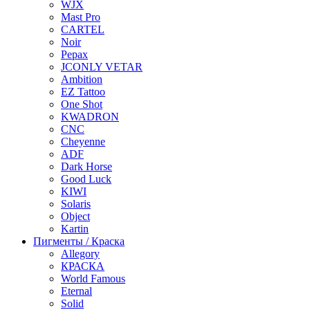
WJX
Mast Pro
CARTEL
Noir
Pepax
JCONLY VETAR
Ambition
EZ Tattoo
One Shot
KWADRON
CNC
Cheyenne
ADF
Dark Horse
Good Luck
KIWI
Solaris
Object
Kartin
Пигменты / Краска
Allegory
КРАСКА
World Famous
Eternal
Solid