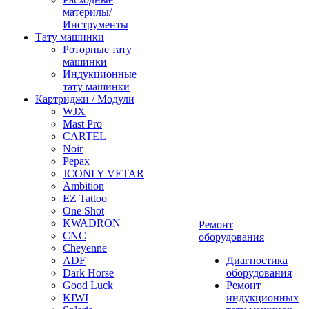
материлы/
Инструменты
Тату машинки
Роторные тату
машинки
Индукционные
тату машинки
Картриджи / Модули
WJX
Mast Pro
CARTEL
Noir
Pepax
JCONLY VETAR
Ambition
EZ Tattoo
One Shot
KWADRON
Ремонт
CNC
оборудования
Cheyenne
ADF
Диагностика
Dark Horse
оборудования
Good Luck
Ремонт
KIWI
индукционных