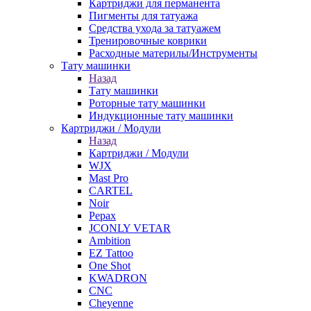
Картриджи для перманента
Пигменты для татуажа
Средства ухода за татуажем
Тренировочные коврики
Расходные материлы/Инструменты
Тату машинки
Назад
Тату машинки
Роторные тату машинки
Индукционные тату машинки
Картриджи / Модули
Назад
Картриджи / Модули
WJX
Mast Pro
CARTEL
Noir
Pepax
JCONLY VETAR
Ambition
EZ Tattoo
One Shot
KWADRON
CNC
Cheyenne