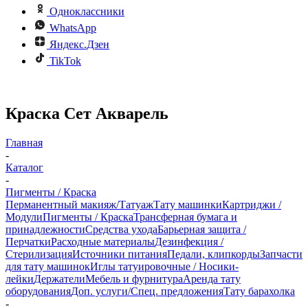
Одноклассники
WhatsApp
Яндекс.Дзен
TikTok
Краска Сет Акварель
Главная
-
Каталог
-
Пигменты / Краска
Перманентный макияж/Татуаж
Тату машинки
Картриджи /
Модули
Пигменты / Краска
Трансферная бумага и
принадлежности
Средства ухода
Барьерная защита /
Перчатки
Расходные материалы
Дезинфекция /
Стерилизация
Источники питания
Педали, клипкорды
Запчасти
для тату машинок
Иглы татуировочные / Носики-
лейки
Держатели
Мебель и фурнитура
Аренда тату
оборудования
Доп. услуги/Спец. предложения
Тату барахолка
-