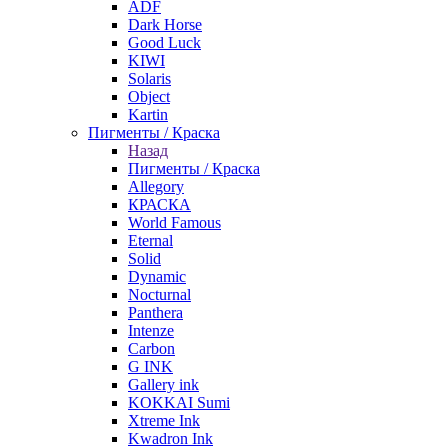
ADF
Dark Horse
Good Luck
KIWI
Solaris
Object
Kartin
Пигменты / Краска
Назад
Пигменты / Краска
Allegory
КРАСКА
World Famous
Eternal
Solid
Dynamic
Nocturnal
Panthera
Intenze
Carbon
G INK
Gallery ink
KOKKAI Sumi
Xtreme Ink
Kwadron Ink