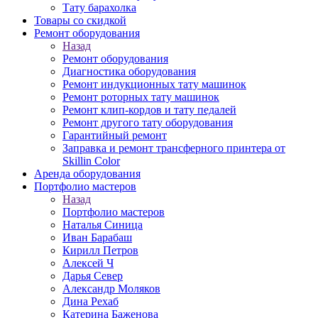
Тату барахолка
Товары со скидкой
Ремонт оборудования
Назад
Ремонт оборудования
Диагностика оборудования
Ремонт индукционных тату машинок
Ремонт роторных тату машинок
Ремонт клип-кордов и тату педалей
Ремонт другого тату оборудования
Гарантийный ремонт
Заправка и ремонт трансферного принтера от
Skillin Color
Аренда оборудования
Портфолио мастеров
Назад
Портфолио мастеров
Наталья Синица
Иван Барабаш
Кирилл Петров
Алексей Ч
Дарья Север
Александр Моляков
Дина Рехаб
Катерина Баженова