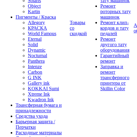
Solaris
тату машинок
Object
Ремонт
Kartin
роторных тату
Пигменты / Краска
машинок
Allegory
Товары
Ремонт клип-
А
КРАСКА
со
кордов и тату
о
World Famous
скидкой
педалей
Eternal
Ремонт
Solid
другого тату
Dynamic
оборудования
Nocturnal
Гарантийный
Panthera
ремонт
Intenze
Заправка и
Carbon
ремонт
G INK
трансферного
Gallery ink
принтера от
KOKKAI Sumi
Skillin Color
Xtreme Ink
Kwadron Ink
Трансферная бумага и
принадлежности
Средства ухода
Барьерная защита /
Перчатки
Расходные материалы