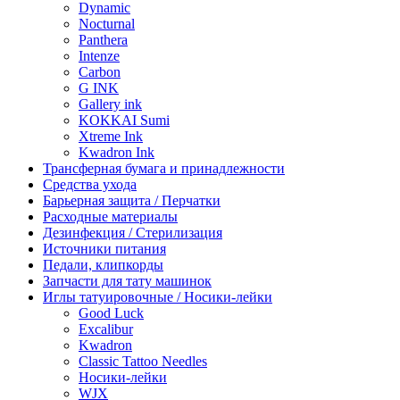
Dynamic
Nocturnal
Panthera
Intenze
Carbon
G INK
Gallery ink
KOKKAI Sumi
Xtreme Ink
Kwadron Ink
Трансферная бумага и принадлежности
Средства ухода
Барьерная защита / Перчатки
Расходные материалы
Дезинфекция / Стерилизация
Источники питания
Педали, клипкорды
Запчасти для тату машинок
Иглы татуировочные / Носики-лейки
Good Luck
Excalibur
Kwadron
Classic Tattoo Needles
Носики-лейки
WJX