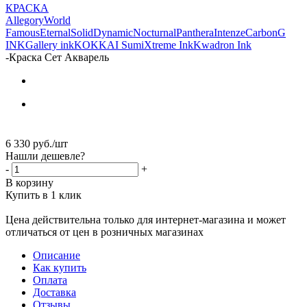
КРАСКА
Allegory
World
Famous
Eternal
Solid
Dynamic
Nocturnal
Panthera
Intenze
Carbon
G
INK
Gallery ink
KOKKAI Sumi
Xtreme Ink
Kwadron Ink
-
Краска Сет Акварель
6 330
руб.
/шт
Нашли дешевле?
-
+
В корзину
Купить в 1 клик
Цена действительна только для интернет-магазина и может
отличаться от цен в розничных магазинах
Описание
Как купить
Оплата
Доставка
Отзывы