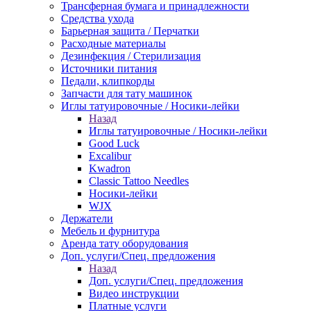
Трансферная бумага и принадлежности
Средства ухода
Барьерная защита / Перчатки
Расходные материалы
Дезинфекция / Стерилизация
Источники питания
Педали, клипкорды
Запчасти для тату машинок
Иглы татуировочные / Носики-лейки
Назад
Иглы татуировочные / Носики-лейки
Good Luck
Excalibur
Kwadron
Classic Tattoo Needles
Носики-лейки
WJX
Держатели
Мебель и фурнитура
Аренда тату оборудования
Доп. услуги/Спец. предложения
Назад
Доп. услуги/Спец. предложения
Видео инструкции
Платные услуги