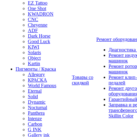
EZ Tattoo
One Shot
KWADRON
CNC
Cheyenne
ADF
Dark Horse
Ремонт оборудова
Good Luck
KIWI
Диагностика
Solaris
Ремонт инду
Object
машинок
Kartin
Ремонт ротор
Пигменты / Краска
машинок
Allegory
Товары со
Ремонт клип-
КРАСКА
скидкой
педалей
World Famous
Ремонт друго
Eternal
оборудовани
Solid
Гарантийный
Dynamic
Заправка и р
Nocturnal
трансферного
Panthera
Skillin Color
Intenze
Carbon
G INK
Gallery ink