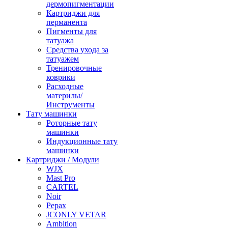
дермопигментации
Картриджи для
перманента
Пигменты для
татуажа
Средства ухода за
татуажем
Тренировочные
коврики
Расходные
материлы/
Инструменты
Тату машинки
Роторные тату
машинки
Индукционные тату
машинки
Картриджи / Модули
WJX
Mast Pro
CARTEL
Noir
Pepax
JCONLY VETAR
Ambition