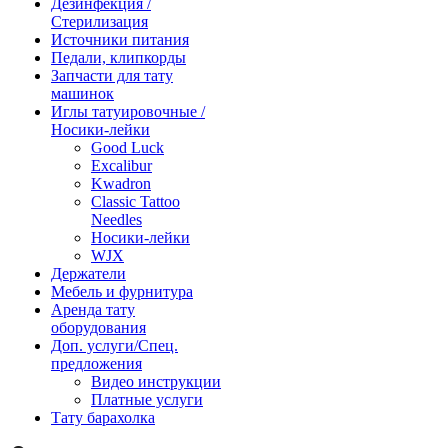
Дезинфекция /
Стерилизация
Источники питания
Педали, клипкорды
Запчасти для тату
машинок
Иглы татуировочные /
Носики-лейки
Good Luck
Excalibur
Kwadron
Classic Tattoo
Needles
Носики-лейки
WJX
Держатели
Мебель и фурнитура
Аренда тату
оборудования
Доп. услуги/Спец.
предложения
Видео инструкции
Платные услуги
Тату барахолка