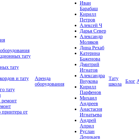
Иван
Барабаш
Кирилл
Петров
Алексей Ч
Дарья Север
Александр
ния
Моляков
Дина Рехаб
 оборудования
Катерина
кционных тату
Баженова
Дмитрий
ных тату
Игнатов
Александра
кордов и тату
Аренда
Тату
Внукова
Блог
оборудования
школа
Кирилл
го тату
Парфенов
я
Михаил
 ремонт
Андреев
емонт
Анастасия
 принтера от
Игнатьева
Андрей
Април
Руслан
Деникаев