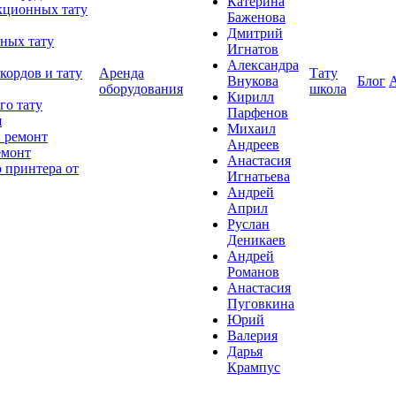
Катерина
кционных тату
Баженова
Дмитрий
ных тату
Игнатов
Александра
кордов и тату
Аренда
Тату
Внукова
Блог
оборудования
школа
Кирилл
го тату
Парфенов
я
Михаил
 ремонт
Андреев
емонт
Анастасия
 принтера от
Игнатьева
Андрей
Април
Руслан
Деникаев
Андрей
Романов
Анастасия
Пуговкина
Юрий
Валерия
Дарья
Крампус