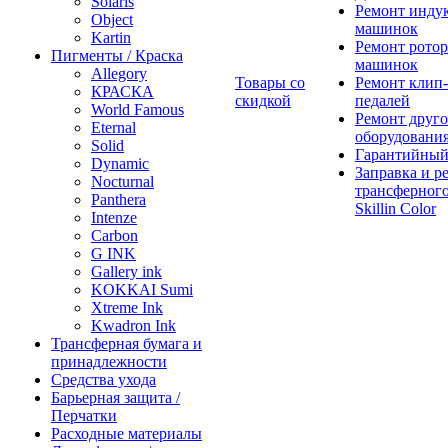
Solaris
Ремонт инду
Object
машинок
Kartin
Ремонт ротор
Пигменты / Краска
машинок
Allegory
Товары со
Ремонт клип-
КРАСКА
скидкой
педалей
World Famous
Ремонт друго
Eternal
оборудовани
Solid
Гарантийный
Dynamic
Заправка и р
Nocturnal
трансферного
Panthera
Skillin Color
Intenze
Carbon
G INK
Gallery ink
KOKKAI Sumi
Xtreme Ink
Kwadron Ink
Трансферная бумага и
принадлежности
Средства ухода
Барьерная защита /
Перчатки
Расходные материалы