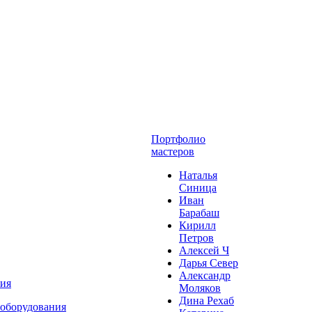
Портфолио
мастеров
Наталья
Синица
Иван
Барабаш
Кирилл
Петров
Алексей Ч
Дарья Север
Александр
ния
Моляков
Дина Рехаб
 оборудования