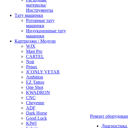
материлы/
Инструменты
Тату машинки
Роторные тату
машинки
Индукционные тату
машинки
Картриджи / Модули
WJX
Mast Pro
CARTEL
Noir
Pepax
JCONLY VETAR
Ambition
EZ Tattoo
One Shot
KWADRON
CNC
Cheyenne
ADF
Dark Horse
Ремонт оборудова
Good Luck
KIWI
Диагностика