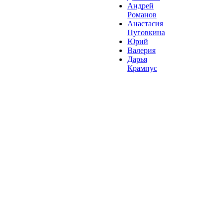
Андрей
Романов
Анастасия
Пуговкина
Юрий
Валерия
Дарья
Крампус