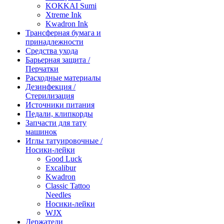
KOKKAI Sumi
Xtreme Ink
Kwadron Ink
Трансферная бумага и
принадлежности
Средства ухода
Барьерная защита /
Перчатки
Расходные материалы
Дезинфекция /
Стерилизация
Источники питания
Педали, клипкорды
Запчасти для тату
машинок
Иглы татуировочные /
Носики-лейки
Good Luck
Excalibur
Kwadron
Classic Tattoo
Needles
Носики-лейки
WJX
Держатели