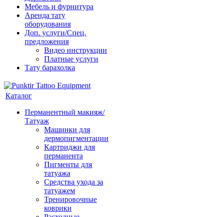
Мебель и фурнитура
Аренда тату
оборудования
Доп. услуги/Спец.
предложения
Видео инструкции
Платные услуги
Тату барахолка
Каталог
Перманентный макияж/
Татуаж
Машинки для
дермопигментации
Картриджи для
перманента
Пигменты для
татуажа
Средства ухода за
татуажем
Тренировочные
коврики
Расходные