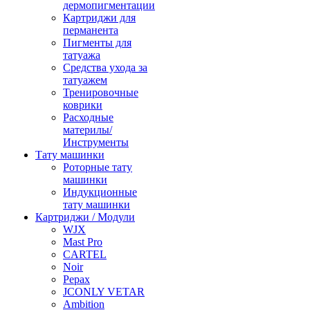
дермопигментации
Картриджи для
перманента
Пигменты для
татуажа
Средства ухода за
татуажем
Тренировочные
коврики
Расходные
материлы/
Инструменты
Тату машинки
Роторные тату
машинки
Индукционные
тату машинки
Картриджи / Модули
WJX
Mast Pro
CARTEL
Noir
Pepax
JCONLY VETAR
Ambition