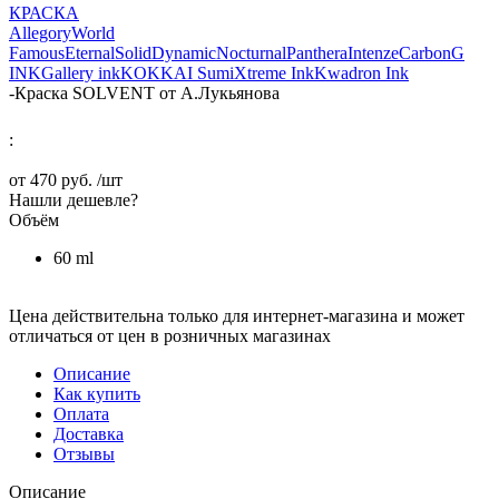
КРАСКА
Allegory
World
Famous
Eternal
Solid
Dynamic
Nocturnal
Panthera
Intenze
Carbon
G
INK
Gallery ink
KOKKAI Sumi
Xtreme Ink
Kwadron Ink
-
Краска SOLVENT от А.Лукьянова
:
от
470 руб.
/шт
Нашли дешевле?
Объём
60 ml
Цена действительна только для интернет-магазина и может
отличаться от цен в розничных магазинах
Описание
Как купить
Оплата
Доставка
Отзывы
Описание