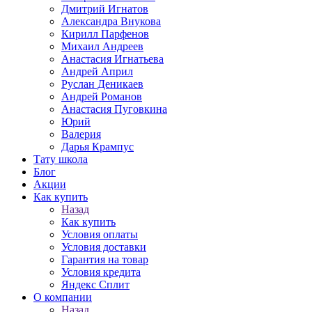
Дмитрий Игнатов
Александра Внукова
Кирилл Парфенов
Михаил Андреев
Анастасия Игнатьева
Андрей Април
Руслан Деникаев
Андрей Романов
Анастасия Пуговкина
Юрий
Валерия
Дарья Крампус
Тату школа
Блог
Акции
Как купить
Назад
Как купить
Условия оплаты
Условия доставки
Гарантия на товар
Условия кредита
Яндекс Сплит
О компании
Назад