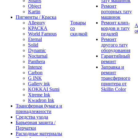
Solaris
тату машинок
Object
Ремонт
Kartin
роторных тату
Пигменты / Краска
машинок
Allegory
Товары
Ремонт клип-
А
КРАСКА
со
кордов и тату
о
World Famous
скидкой
педалей
Eternal
Ремонт
Solid
другого тату
Dynamic
оборудования
Nocturnal
Гарантийный
Panthera
ремонт
Intenze
Заправка и
Carbon
ремонт
G INK
трансферного
Gallery ink
принтера от
KOKKAI Sumi
Skillin Color
Xtreme Ink
Kwadron Ink
Трансферная бумага и
принадлежности
Средства ухода
Барьерная защита /
Перчатки
Расходные материалы