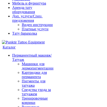
Мебель и фурнитура
Аренда тату
оборудования
Доп. услуги/Спец.
предложения
Видео инструкции
Платные услуги
Тату барахолка
Каталог
Перманентный макияж/
Татуаж
Машинки для
дермопигментации
Картриджи для
перманента
Пигменты для
татуажа
Средства ухода за
татуажем
Тренировочные
коврики
Расходные