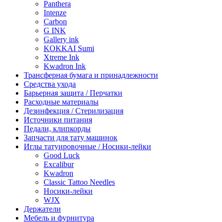
Panthera
Intenze
Carbon
G INK
Gallery ink
KOKKAI Sumi
Xtreme Ink
Kwadron Ink
Трансферная бумага и принадлежности
Средства ухода
Барьерная защита / Перчатки
Расходные материалы
Дезинфекция / Стерилизация
Источники питания
Педали, клипкорды
Запчасти для тату машинок
Иглы татуировочные / Носики-лейки
Good Luck
Excalibur
Kwadron
Classic Tattoo Needles
Носики-лейки
WJX
Держатели
Мебель и фурнитура