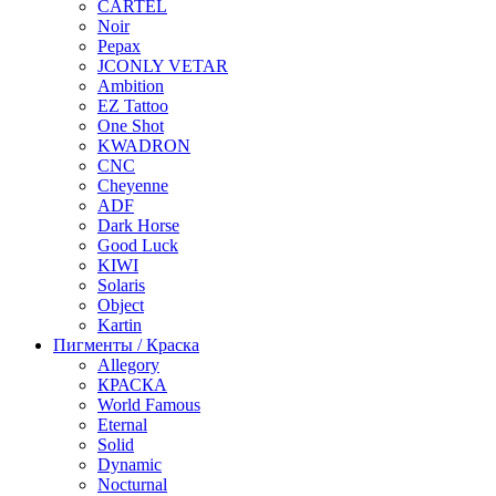
CARTEL
Noir
Pepax
JCONLY VETAR
Ambition
EZ Tattoo
One Shot
KWADRON
CNC
Cheyenne
ADF
Dark Horse
Good Luck
KIWI
Solaris
Object
Kartin
Пигменты / Краска
Allegory
КРАСКА
World Famous
Eternal
Solid
Dynamic
Nocturnal