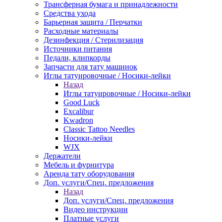
Трансферная бумага и принадлежности
Средства ухода
Барьерная защита / Перчатки
Расходные материалы
Дезинфекция / Стерилизация
Источники питания
Педали, клипкорды
Запчасти для тату машинок
Иглы татуировочные / Носики-лейки
Назад
Иглы татуировочные / Носики-лейки
Good Luck
Excalibur
Kwadron
Classic Tattoo Needles
Носики-лейки
WJX
Держатели
Мебель и фурнитура
Аренда тату оборудования
Доп. услуги/Спец. предложения
Назад
Доп. услуги/Спец. предложения
Видео инструкции
Платные услуги