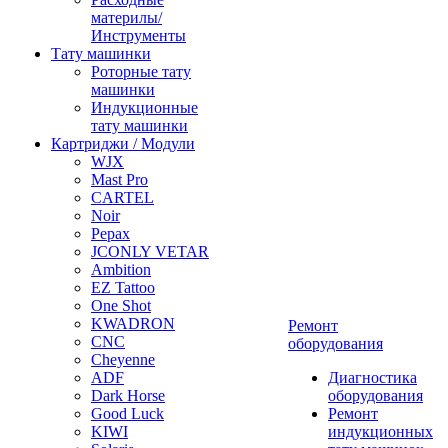
материлы/
Инструменты
Тату машинки
Роторные тату
машинки
Индукционные
тату машинки
Картриджи / Модули
WJX
Mast Pro
CARTEL
Noir
Pepax
JCONLY VETAR
Ambition
EZ Tattoo
One Shot
KWADRON
Ремонт
CNC
оборудования
Cheyenne
ADF
Диагностика
Dark Horse
оборудования
Good Luck
Ремонт
KIWI
индукционных