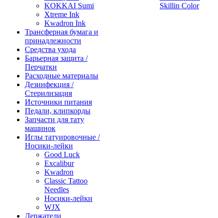
KOKKAI Sumi
Skillin Color
Xtreme Ink
Kwadron Ink
Трансферная бумага и
принадлежности
Средства ухода
Барьерная защита /
Перчатки
Расходные материалы
Дезинфекция /
Стерилизация
Источники питания
Педали, клипкорды
Запчасти для тату
машинок
Иглы татуировочные /
Носики-лейки
Good Luck
Excalibur
Kwadron
Classic Tattoo
Needles
Носики-лейки
WJX
Держатели