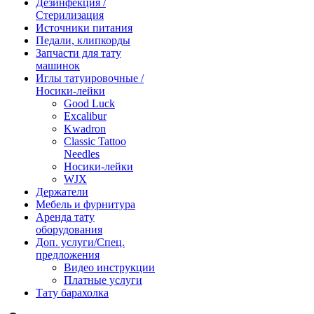
Дезинфекция /
Стерилизация
Источники питания
Педали, клипкорды
Запчасти для тату
машинок
Иглы татуировочные /
Носики-лейки
Good Luck
Excalibur
Kwadron
Classic Tattoo
Needles
Носики-лейки
WJX
Держатели
Мебель и фурнитура
Аренда тату
оборудования
Доп. услуги/Спец.
предложения
Видео инструкции
Платные услуги
Тату барахолка