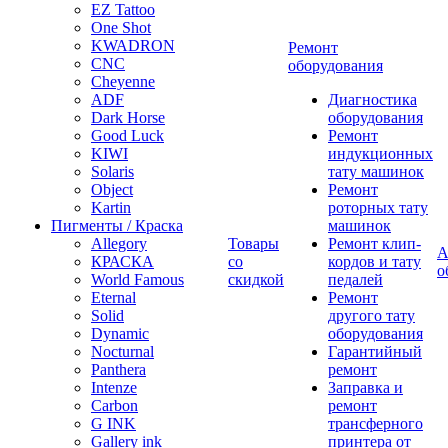
EZ Tattoo
One Shot
KWADRON
Ремонт
CNC
оборудования
Cheyenne
ADF
Диагностика
Dark Horse
оборудования
Good Luck
Ремонт
KIWI
индукционных
Solaris
тату машинок
Object
Ремонт
Kartin
роторных тату
Пигменты / Краска
машинок
Allegory
Товары
Ремонт клип-
А
КРАСКА
со
кордов и тату
о
World Famous
скидкой
педалей
Eternal
Ремонт
Solid
другого тату
Dynamic
оборудования
Nocturnal
Гарантийный
Panthera
ремонт
Intenze
Заправка и
Carbon
ремонт
G INK
трансферного
Gallery ink
принтера от