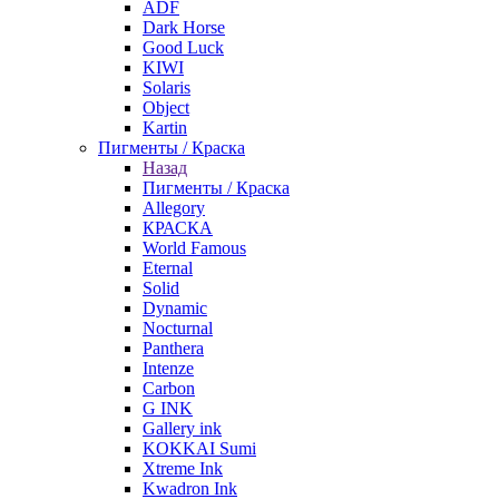
ADF
Dark Horse
Good Luck
KIWI
Solaris
Object
Kartin
Пигменты / Краска
Назад
Пигменты / Краска
Allegory
КРАСКА
World Famous
Eternal
Solid
Dynamic
Nocturnal
Panthera
Intenze
Carbon
G INK
Gallery ink
KOKKAI Sumi
Xtreme Ink
Kwadron Ink