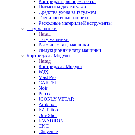
Картриджи для перманента
Пигменты для татуажа
Средства ухода за татуажем
Тренировочные коврики
Расходные материлы/Инструменты
Тату машинки
Назад
Тату машинки
Роторные тату машинки
Индукционные тату машинки
Картриджи / Модули
Назад
Картриджи / Модули
WJX
Mast Pro
CARTEL
Noir
Pepax
JCONLY VETAR
Ambition
EZ Tattoo
One Shot
KWADRON
CNC
Cheyenne