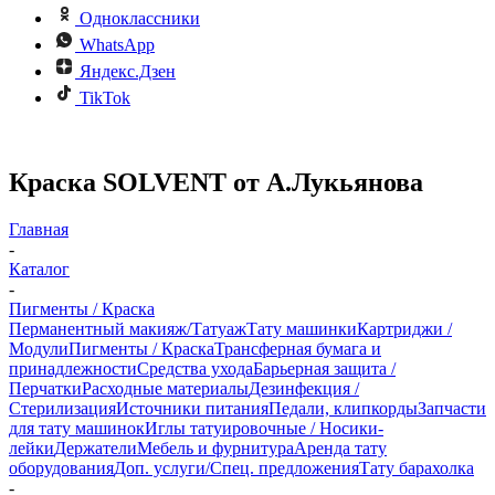
Одноклассники
WhatsApp
Яндекс.Дзен
TikTok
Краска SOLVENT от А.Лукьянова
Главная
-
Каталог
-
Пигменты / Краска
Перманентный макияж/Татуаж
Тату машинки
Картриджи /
Модули
Пигменты / Краска
Трансферная бумага и
принадлежности
Средства ухода
Барьерная защита /
Перчатки
Расходные материалы
Дезинфекция /
Стерилизация
Источники питания
Педали, клипкорды
Запчасти
для тату машинок
Иглы татуировочные / Носики-
лейки
Держатели
Мебель и фурнитура
Аренда тату
оборудования
Доп. услуги/Спец. предложения
Тату барахолка
-