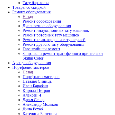
Тату барахолка
Товары со скидкой
Ремонт оборудования
Назад
Ремонт оборудования
Диагностика оборудования
Ремонт индукционных тату машинок
Ремонт роторных тату машинок
Ремонт клип-кордов и тату педалей
Ремонт другого тату оборудования
Гарантийный ремонт
Заправка и ремонт трансферного принтера от
Skillin Color
Аренда оборудования
Портфолио мастеров
Назад
Портфолио мастеров
Наталья Синица
Иван Барабаш
Кирилл Петров
Алексей Ч
Дарья Север
Александр Моляков
Дина Рехаб
Катерина Баженова