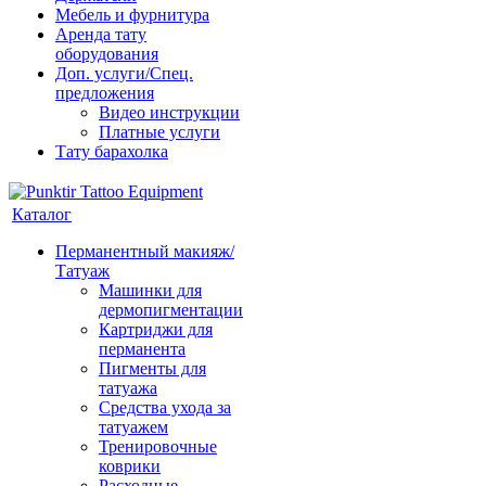
Мебель и фурнитура
Аренда тату
оборудования
Доп. услуги/Спец.
предложения
Видео инструкции
Платные услуги
Тату барахолка
Каталог
Перманентный макияж/
Татуаж
Машинки для
дермопигментации
Картриджи для
перманента
Пигменты для
татуажа
Средства ухода за
татуажем
Тренировочные
коврики
Расходные