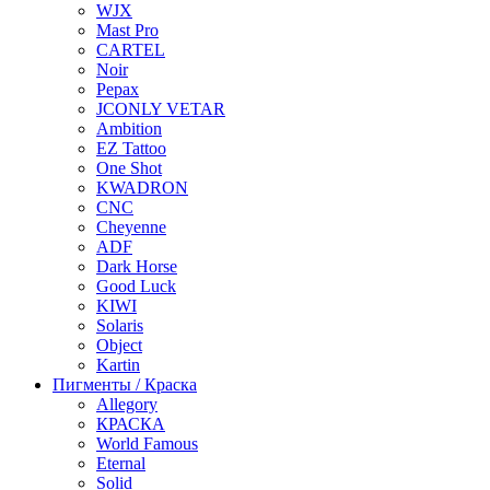
WJX
Mast Pro
CARTEL
Noir
Pepax
JCONLY VETAR
Ambition
EZ Tattoo
One Shot
KWADRON
CNC
Cheyenne
ADF
Dark Horse
Good Luck
KIWI
Solaris
Object
Kartin
Пигменты / Краска
Allegory
КРАСКА
World Famous
Eternal
Solid