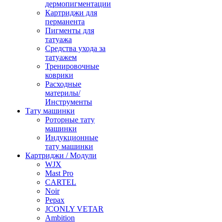
дермопигментации
Картриджи для
перманента
Пигменты для
татуажа
Средства ухода за
татуажем
Тренировочные
коврики
Расходные
материлы/
Инструменты
Тату машинки
Роторные тату
машинки
Индукционные
тату машинки
Картриджи / Модули
WJX
Mast Pro
CARTEL
Noir
Pepax
JCONLY VETAR
Ambition