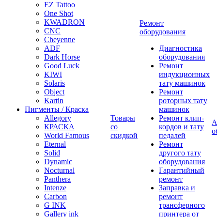
EZ Tattoo
One Shot
KWADRON
Ремонт
CNC
оборудования
Cheyenne
ADF
Диагностика
Dark Horse
оборудования
Good Luck
Ремонт
KIWI
индукционных
Solaris
тату машинок
Object
Ремонт
Kartin
роторных тату
Пигменты / Краска
машинок
Allegory
Товары
Ремонт клип-
А
КРАСКА
со
кордов и тату
о
World Famous
скидкой
педалей
Eternal
Ремонт
Solid
другого тату
Dynamic
оборудования
Nocturnal
Гарантийный
Panthera
ремонт
Intenze
Заправка и
Carbon
ремонт
G INK
трансферного
Gallery ink
принтера от