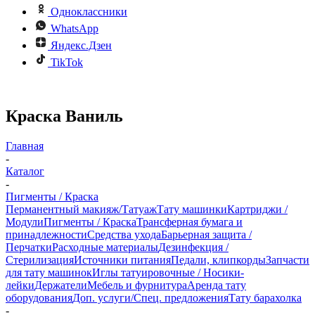
Одноклассники
WhatsApp
Яндекс.Дзен
TikTok
Краска Ваниль
Главная
-
Каталог
-
Пигменты / Краска
Перманентный макияж/Татуаж
Тату машинки
Картриджи /
Модули
Пигменты / Краска
Трансферная бумага и
принадлежности
Средства ухода
Барьерная защита /
Перчатки
Расходные материалы
Дезинфекция /
Стерилизация
Источники питания
Педали, клипкорды
Запчасти
для тату машинок
Иглы татуировочные / Носики-
лейки
Держатели
Мебель и фурнитура
Аренда тату
оборудования
Доп. услуги/Спец. предложения
Тату барахолка
-