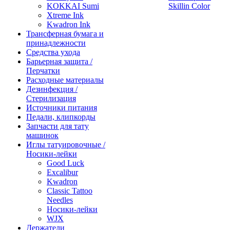
KOKKAI Sumi
Skillin Color
Xtreme Ink
Kwadron Ink
Трансферная бумага и
принадлежности
Средства ухода
Барьерная защита /
Перчатки
Расходные материалы
Дезинфекция /
Стерилизация
Источники питания
Педали, клипкорды
Запчасти для тату
машинок
Иглы татуировочные /
Носики-лейки
Good Luck
Excalibur
Kwadron
Classic Tattoo
Needles
Носики-лейки
WJX
Держатели