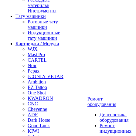
материлы/
Инструменты
Тату машинки
Роторные тату
машинки
Индукционные
тату машинки
Картриджи / Модули
WJX
Mast Pro
CARTEL
Noir
Pepax
JCONLY VETAR
Ambition
EZ Tattoo
One Shot
KWADRON
Ремонт
CNC
оборудования
Cheyenne
ADF
Диагностика
Dark Horse
оборудования
Good Luck
Ремонт
KIWI
индукционных