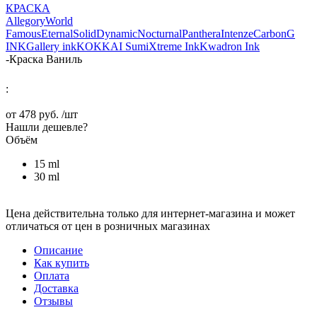
КРАСКА
Allegory
World
Famous
Eternal
Solid
Dynamic
Nocturnal
Panthera
Intenze
Carbon
G
INK
Gallery ink
KOKKAI Sumi
Xtreme Ink
Kwadron Ink
-
Краска Ваниль
:
от
478 руб.
/шт
Нашли дешевле?
Объём
15 ml
30 ml
Цена действительна только для интернет-магазина и может
отличаться от цен в розничных магазинах
Описание
Как купить
Оплата
Доставка
Отзывы