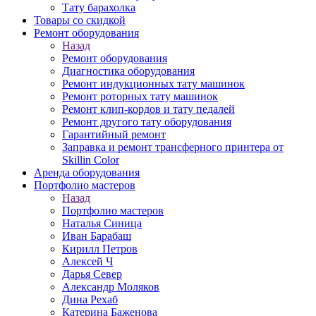
Тату барахолка
Товары со скидкой
Ремонт оборудования
Назад
Ремонт оборудования
Диагностика оборудования
Ремонт индукционных тату машинок
Ремонт роторных тату машинок
Ремонт клип-кордов и тату педалей
Ремонт другого тату оборудования
Гарантийный ремонт
Заправка и ремонт трансферного принтера от
Skillin Color
Аренда оборудования
Портфолио мастеров
Назад
Портфолио мастеров
Наталья Синица
Иван Барабаш
Кирилл Петров
Алексей Ч
Дарья Север
Александр Моляков
Дина Рехаб
Катерина Баженова