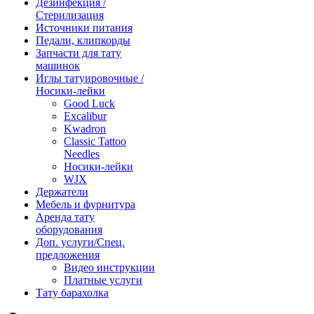
Дезинфекция /
Стерилизация
Источники питания
Педали, клипкорды
Запчасти для тату
машинок
Иглы татуировочные /
Носики-лейки
Good Luck
Excalibur
Kwadron
Classic Tattoo
Needles
Носики-лейки
WJX
Держатели
Мебель и фурнитура
Аренда тату
оборудования
Доп. услуги/Спец.
предложения
Видео инструкции
Платные услуги
Тату барахолка