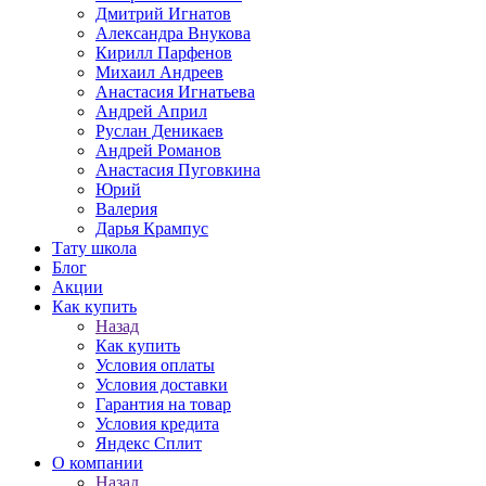
Дмитрий Игнатов
Александра Внукова
Кирилл Парфенов
Михаил Андреев
Анастасия Игнатьева
Андрей Април
Руслан Деникаев
Андрей Романов
Анастасия Пуговкина
Юрий
Валерия
Дарья Крампус
Тату школа
Блог
Акции
Как купить
Назад
Как купить
Условия оплаты
Условия доставки
Гарантия на товар
Условия кредита
Яндекс Сплит
О компании
Назад