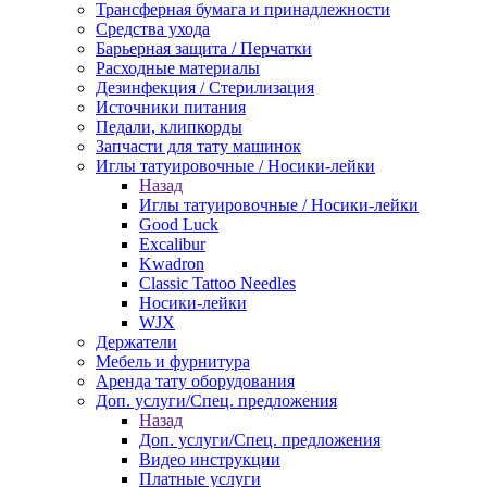
Трансферная бумага и принадлежности
Средства ухода
Барьерная защита / Перчатки
Расходные материалы
Дезинфекция / Стерилизация
Источники питания
Педали, клипкорды
Запчасти для тату машинок
Иглы татуировочные / Носики-лейки
Назад
Иглы татуировочные / Носики-лейки
Good Luck
Excalibur
Kwadron
Classic Tattoo Needles
Носики-лейки
WJX
Держатели
Мебель и фурнитура
Аренда тату оборудования
Доп. услуги/Спец. предложения
Назад
Доп. услуги/Спец. предложения
Видео инструкции
Платные услуги