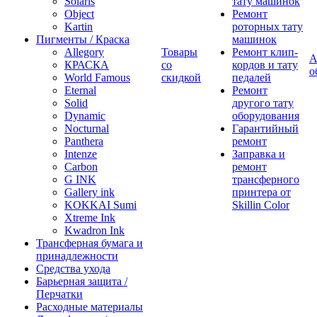
Solaris
тату машинок
Object
Ремонт
Kartin
роторных тату
Пигменты / Краска
машинок
Allegory
Товары
Ремонт клип-
А
КРАСКА
со
кордов и тату
о
World Famous
скидкой
педалей
Eternal
Ремонт
Solid
другого тату
Dynamic
оборудования
Nocturnal
Гарантийный
Panthera
ремонт
Intenze
Заправка и
Carbon
ремонт
G INK
трансферного
Gallery ink
принтера от
KOKKAI Sumi
Skillin Color
Xtreme Ink
Kwadron Ink
Трансферная бумага и
принадлежности
Средства ухода
Барьерная защита /
Перчатки
Расходные материалы