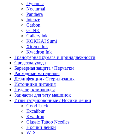
Dynamic
Nocturnal
Panthera
Intenze
Carbon
G INK
Gallery ink
KOKKAI Sumi
Xtreme Ink
Kwadron Ink
Трансферная бумага и принадлежности
Средства ухода
Барьерная защита / Перчатки
Расходные материалы
Дезинфекция / Стерилизация
Источники питания
Педали, клипкорды
Запчасти для тату машинок
Иглы татуировочные / Носики-лейки
Good Luck
Excalibur
Kwadron
Classic Tattoo Needles
Носики-лейки
WJX