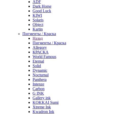
ADF
Dark Horse
Good Luck
KIWI
Solaris
Object
Kartin
Пигменты / Краска
Назад
Пигменты / Краска
Allegory
КРАСКА
World Famous
Eternal
Solid
Dynamic
Nocturnal
Panthera
Intenze
Carbon
G INK
Gallery ink
KOKKAI Sumi
Xtreme Ink
Kwadron Ink