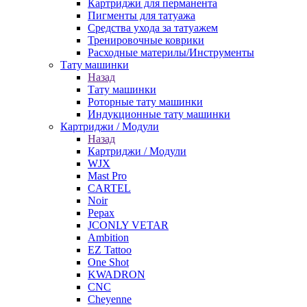
Картриджи для перманента
Пигменты для татуажа
Средства ухода за татуажем
Тренировочные коврики
Расходные материлы/Инструменты
Тату машинки
Назад
Тату машинки
Роторные тату машинки
Индукционные тату машинки
Картриджи / Модули
Назад
Картриджи / Модули
WJX
Mast Pro
CARTEL
Noir
Pepax
JCONLY VETAR
Ambition
EZ Tattoo
One Shot
KWADRON
CNC
Cheyenne