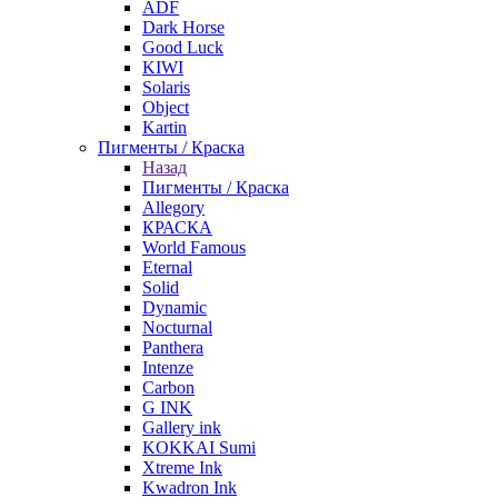
ADF
Dark Horse
Good Luck
KIWI
Solaris
Object
Kartin
Пигменты / Краска
Назад
Пигменты / Краска
Allegory
КРАСКА
World Famous
Eternal
Solid
Dynamic
Nocturnal
Panthera
Intenze
Carbon
G INK
Gallery ink
KOKKAI Sumi
Xtreme Ink
Kwadron Ink