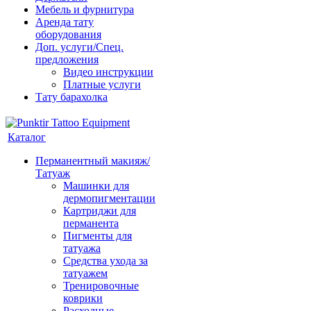
Мебель и фурнитура
Аренда тату
оборудования
Доп. услуги/Спец.
предложения
Видео инструкции
Платные услуги
Тату барахолка
Каталог
Перманентный макияж/
Татуаж
Машинки для
дермопигментации
Картриджи для
перманента
Пигменты для
татуажа
Средства ухода за
татуажем
Тренировочные
коврики
Расходные