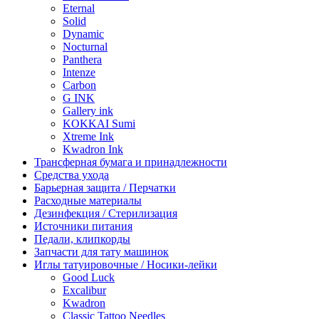
Eternal
Solid
Dynamic
Nocturnal
Panthera
Intenze
Carbon
G INK
Gallery ink
KOKKAI Sumi
Xtreme Ink
Kwadron Ink
Трансферная бумага и принадлежности
Средства ухода
Барьерная защита / Перчатки
Расходные материалы
Дезинфекция / Стерилизация
Источники питания
Педали, клипкорды
Запчасти для тату машинок
Иглы татуировочные / Носики-лейки
Good Luck
Excalibur
Kwadron
Classic Tattoo Needles