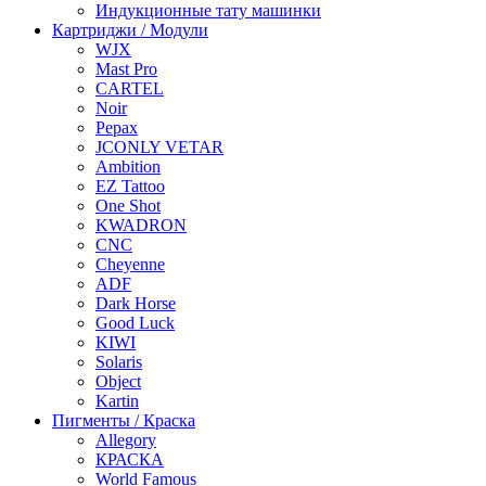
Индукционные тату машинки
Картриджи / Модули
WJX
Mast Pro
CARTEL
Noir
Pepax
JCONLY VETAR
Ambition
EZ Tattoo
One Shot
KWADRON
CNC
Cheyenne
ADF
Dark Horse
Good Luck
KIWI
Solaris
Object
Kartin
Пигменты / Краска
Allegory
КРАСКА
World Famous