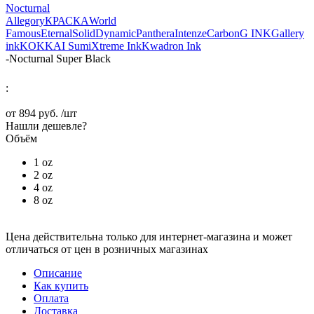
Nocturnal
Allegory
КРАСКА
World
Famous
Eternal
Solid
Dynamic
Panthera
Intenze
Carbon
G INK
Gallery
ink
KOKKAI Sumi
Xtreme Ink
Kwadron Ink
-
Nocturnal Super Black
:
от
894 руб.
/шт
Нашли дешевле?
Объём
1 oz
2 oz
4 oz
8 oz
Цена действительна только для интернет-магазина и может
отличаться от цен в розничных магазинах
Описание
Как купить
Оплата
Доставка