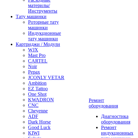
материлы/
Инструменты
Тату машинки
Роторные тату
машинки
Индукционные
тату машинки
Картриджи / Модули
WJX
Mast Pro
CARTEL
Noir
Pepax
JCONLY VETAR
Ambition
EZ Tattoo
One Shot
KWADRON
Ремонт
CNC
оборудования
Cheyenne
ADF
Диагностика
Dark Horse
оборудования
Good Luck
Ремонт
KIWI
индукционных