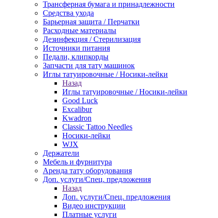
Трансферная бумага и принадлежности
Средства ухода
Барьерная защита / Перчатки
Расходные материалы
Дезинфекция / Стерилизация
Источники питания
Педали, клипкорды
Запчасти для тату машинок
Иглы татуировочные / Носики-лейки
Назад
Иглы татуировочные / Носики-лейки
Good Luck
Excalibur
Kwadron
Classic Tattoo Needles
Носики-лейки
WJX
Держатели
Мебель и фурнитура
Аренда тату оборудования
Доп. услуги/Спец. предложения
Назад
Доп. услуги/Спец. предложения
Видео инструкции
Платные услуги