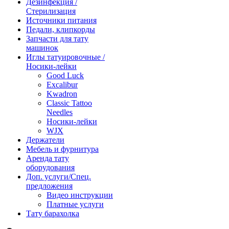
Дезинфекция /
Стерилизация
Источники питания
Педали, клипкорды
Запчасти для тату
машинок
Иглы татуировочные /
Носики-лейки
Good Luck
Excalibur
Kwadron
Classic Tattoo
Needles
Носики-лейки
WJX
Держатели
Мебель и фурнитура
Аренда тату
оборудования
Доп. услуги/Спец.
предложения
Видео инструкции
Платные услуги
Тату барахолка