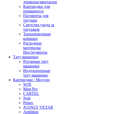
дермопигментации
Картриджи для
перманента
Пигменты для
татуажа
Средства ухода за
татуажем
Тренировочные
коврики
Расходные
материлы/
Инструменты
Тату машинки
Роторные тату
машинки
Индукционные
тату машинки
Картриджи / Модули
WJX
Mast Pro
CARTEL
Noir
Pepax
JCONLY VETAR
Ambition