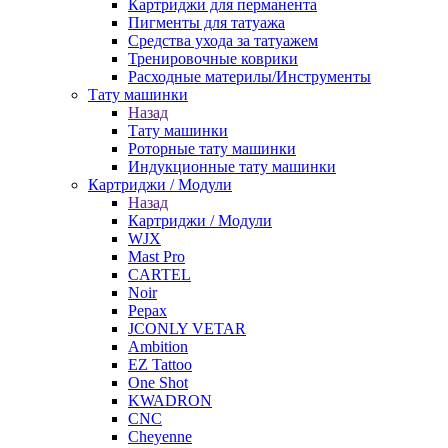
Картриджи для перманента
Пигменты для татуажа
Средства ухода за татуажем
Тренировочные коврики
Расходные материлы/Инструменты
Тату машинки
Назад
Тату машинки
Роторные тату машинки
Индукционные тату машинки
Картриджи / Модули
Назад
Картриджи / Модули
WJX
Mast Pro
CARTEL
Noir
Pepax
JCONLY VETAR
Ambition
EZ Tattoo
One Shot
KWADRON
CNC
Cheyenne