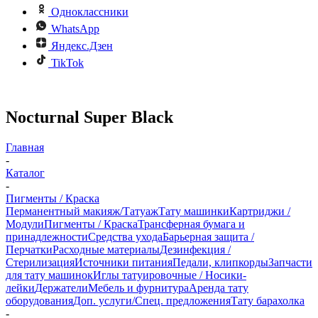
Одноклассники
WhatsApp
Яндекс.Дзен
TikTok
Nocturnal Super Black
Главная
-
Каталог
-
Пигменты / Краска
Перманентный макияж/Татуаж
Тату машинки
Картриджи /
Модули
Пигменты / Краска
Трансферная бумага и
принадлежности
Средства ухода
Барьерная защита /
Перчатки
Расходные материалы
Дезинфекция /
Стерилизация
Источники питания
Педали, клипкорды
Запчасти
для тату машинок
Иглы татуировочные / Носики-
лейки
Держатели
Мебель и фурнитура
Аренда тату
оборудования
Доп. услуги/Спец. предложения
Тату барахолка
-