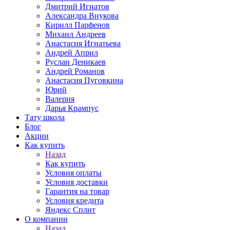
Дмитрий Игнатов
Александра Внукова
Кирилл Парфенов
Михаил Андреев
Анастасия Игнатьева
Андрей Април
Руслан Деникаев
Андрей Романов
Анастасия Пуговкина
Юрий
Валерия
Дарья Крампус
Тату школа
Блог
Акции
Как купить
Назад
Как купить
Условия оплаты
Условия доставки
Гарантия на товар
Условия кредита
Яндекс Сплит
О компании
Назад