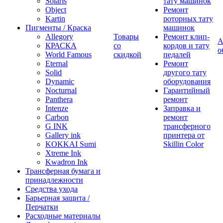
Solaris
тату машинок
Object
Ремонт
Kartin
роторных тату
Пигменты / Краска
машинок
Allegory
Товары
Ремонт клип-
А
КРАСКА
со
кордов и тату
о
World Famous
скидкой
педалей
Eternal
Ремонт
Solid
другого тату
Dynamic
оборудования
Nocturnal
Гарантийный
Panthera
ремонт
Intenze
Заправка и
Carbon
ремонт
G INK
трансферного
Gallery ink
принтера от
KOKKAI Sumi
Skillin Color
Xtreme Ink
Kwadron Ink
Трансферная бумага и
принадлежности
Средства ухода
Барьерная защита /
Перчатки
Расходные материалы