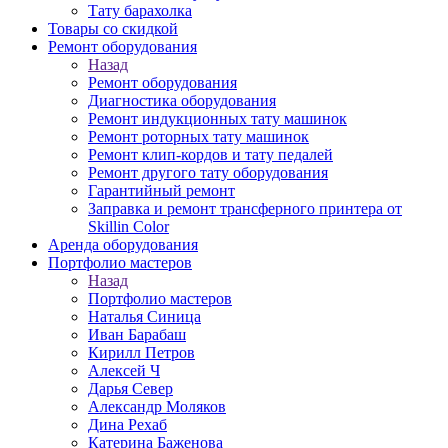
Тату барахолка
Товары со скидкой
Ремонт оборудования
Назад
Ремонт оборудования
Диагностика оборудования
Ремонт индукционных тату машинок
Ремонт роторных тату машинок
Ремонт клип-кордов и тату педалей
Ремонт другого тату оборудования
Гарантийный ремонт
Заправка и ремонт трансферного принтера от
Skillin Color
Аренда оборудования
Портфолио мастеров
Назад
Портфолио мастеров
Наталья Синица
Иван Барабаш
Кирилл Петров
Алексей Ч
Дарья Север
Александр Моляков
Дина Рехаб
Катерина Баженова