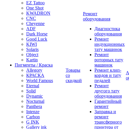
EZ Tattoo
One Shot
KWADRON
Ремонт
CNC
оборудования
Cheyenne
ADF
Диагностика
Dark Horse
оборудования
Good Luck
Ремонт
KIWI
индукционных
Solaris
тату машинок
Object
Ремонт
Kartin
роторных тату
Пигменты / Краска
машинок
Allegory
Товары
Ремонт клип-
А
КРАСКА
со
кордов и тату
о
World Famous
скидкой
педалей
Eternal
Ремонт
Solid
другого тату
Dynamic
оборудования
Nocturnal
Гарантийный
Panthera
ремонт
Intenze
Заправка и
Carbon
ремонт
G INK
трансферного
Gallery ink
принтера от