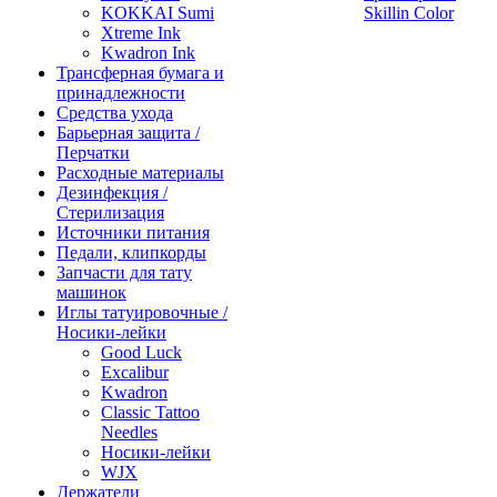
KOKKAI Sumi
Skillin Color
Xtreme Ink
Kwadron Ink
Трансферная бумага и
принадлежности
Средства ухода
Барьерная защита /
Перчатки
Расходные материалы
Дезинфекция /
Стерилизация
Источники питания
Педали, клипкорды
Запчасти для тату
машинок
Иглы татуировочные /
Носики-лейки
Good Luck
Excalibur
Kwadron
Classic Tattoo
Needles
Носики-лейки
WJX
Держатели