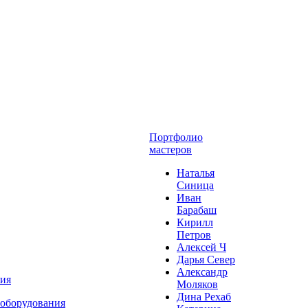
Портфолио
мастеров
Наталья
Синица
Иван
Барабаш
Кирилл
Петров
Алексей Ч
Дарья Север
Александр
ния
Моляков
Дина Рехаб
 оборудования