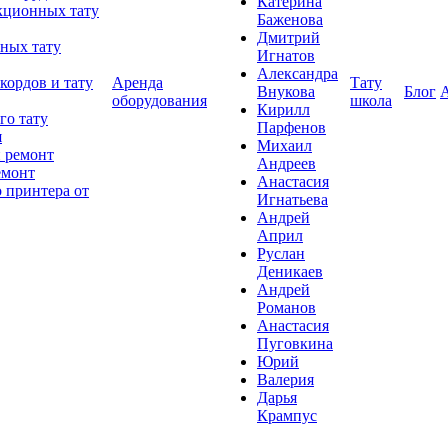
Катерина
кционных тату
Баженова
Дмитрий
ных тату
Игнатов
Александра
кордов и тату
Аренда
Тату
Внукова
Блог
оборудования
школа
Кирилл
го тату
Парфенов
я
Михаил
 ремонт
Андреев
емонт
Анастасия
 принтера от
Игнатьева
Андрей
Април
Руслан
Деникаев
Андрей
Романов
Анастасия
Пуговкина
Юрий
Валерия
Дарья
Крампус