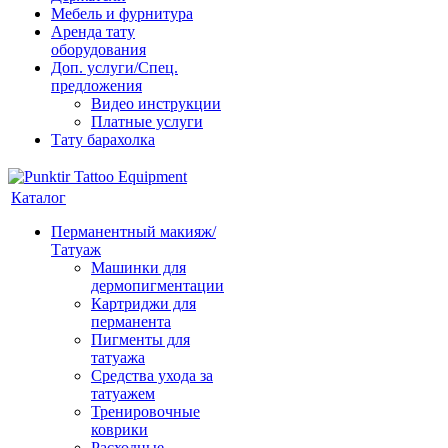
Мебель и фурнитура
Аренда тату
оборудования
Доп. услуги/Спец.
предложения
Видео инструкции
Платные услуги
Тату барахолка
Каталог
Перманентный макияж/
Татуаж
Машинки для
дермопигментации
Картриджи для
перманента
Пигменты для
татуажа
Средства ухода за
татуажем
Тренировочные
коврики
Расходные