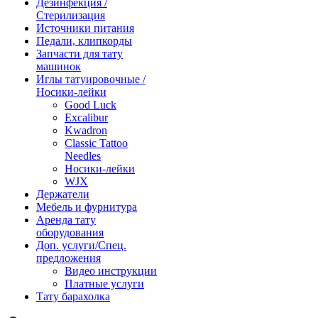
Дезинфекция /
Стерилизация
Источники питания
Педали, клипкорды
Запчасти для тату
машинок
Иглы татуировочные /
Носики-лейки
Good Luck
Excalibur
Kwadron
Classic Tattoo
Needles
Носики-лейки
WJX
Держатели
Мебель и фурнитура
Аренда тату
оборудования
Доп. услуги/Спец.
предложения
Видео инструкции
Платные услуги
Тату барахолка