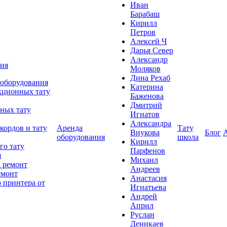
Иван
Барабаш
Кирилл
Петров
Алексей Ч
Дарья Север
Александр
ния
Моляков
Дина Рехаб
 оборудования
Катерина
кционных тату
Баженова
Дмитрий
ных тату
Игнатов
Александра
кордов и тату
Аренда
Тату
Внукова
Блог
оборудования
школа
Кирилл
го тату
Парфенов
я
Михаил
 ремонт
Андреев
емонт
Анастасия
 принтера от
Игнатьева
Андрей
Април
Руслан
Деникаев