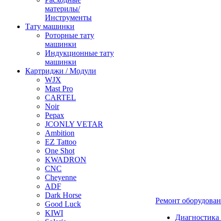
материлы/
Инструменты
Тату машинки
Роторные тату
машинки
Индукционные тату
машинки
Картриджи / Модули
WJX
Mast Pro
CARTEL
Noir
Pepax
JCONLY VETAR
Ambition
EZ Tattoo
One Shot
KWADRON
CNC
Cheyenne
ADF
Dark Horse
Ремонт оборудова
Good Luck
KIWI
Диагностика