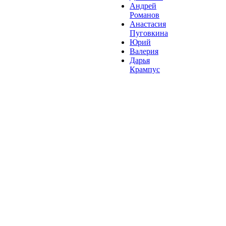
Андрей
Романов
Анастасия
Пуговкина
Юрий
Валерия
Дарья
Крампус