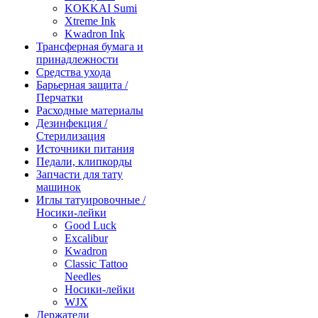
KOKKAI Sumi
Xtreme Ink
Kwadron Ink
Трансферная бумага и
принадлежности
Средства ухода
Барьерная защита /
Перчатки
Расходные материалы
Дезинфекция /
Стерилизация
Источники питания
Педали, клипкорды
Запчасти для тату
машинок
Иглы татуировочные /
Носики-лейки
Good Luck
Excalibur
Kwadron
Classic Tattoo
Needles
Носики-лейки
WJX
Держатели