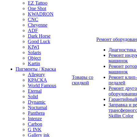
EZ Tattoo
One Shot
KWADRON
CNC
Cheyenne
ADF
Dark Horse
Ремонт оборудова
Good Luck
KIWI
Диагностика
Solaris
Ремонт инду
Object
машинок
Kartin
Ремонт ротор
Пигменты / Краска
машинок
Allegory
Товары со
Ремонт клип-
КРАСКА
скидкой
педалей
World Famous
Ремонт друго
Eternal
оборудовани
Solid
Гарантийный
Dynamic
Заправка и р
Nocturnal
трансферного
Panthera
Skillin Color
Intenze
Carbon
G INK
Gallery ink