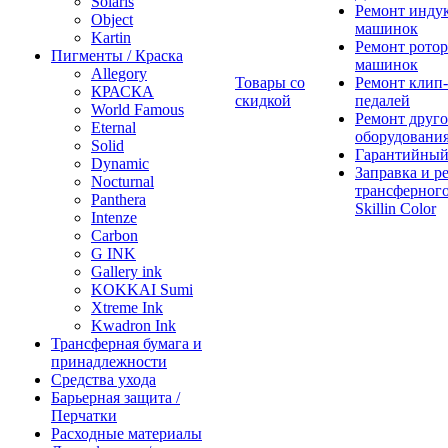
Solaris
Ремонт инду
Object
машинок
Kartin
Ремонт ротор
Пигменты / Краска
машинок
Allegory
Товары со
Ремонт клип-
КРАСКА
скидкой
педалей
World Famous
Ремонт друго
Eternal
оборудовани
Solid
Гарантийный
Dynamic
Заправка и р
Nocturnal
трансферного
Panthera
Skillin Color
Intenze
Carbon
G INK
Gallery ink
KOKKAI Sumi
Xtreme Ink
Kwadron Ink
Трансферная бумага и
принадлежности
Средства ухода
Барьерная защита /
Перчатки
Расходные материалы