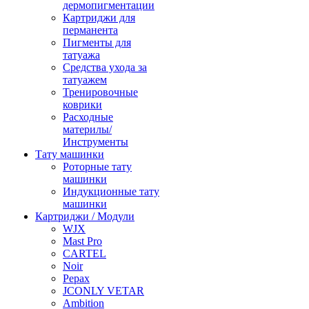
дермопигментации
Картриджи для
перманента
Пигменты для
татуажа
Средства ухода за
татуажем
Тренировочные
коврики
Расходные
материлы/
Инструменты
Тату машинки
Роторные тату
машинки
Индукционные тату
машинки
Картриджи / Модули
WJX
Mast Pro
CARTEL
Noir
Pepax
JCONLY VETAR
Ambition