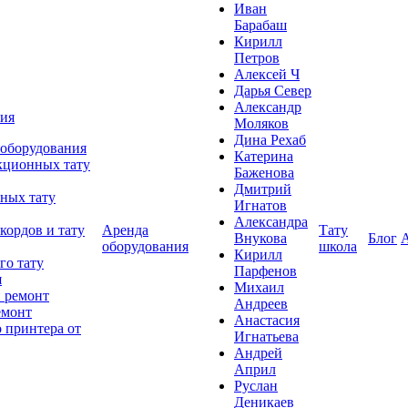
Иван
Барабаш
Кирилл
Петров
Алексей Ч
Дарья Север
Александр
ния
Моляков
Дина Рехаб
 оборудования
Катерина
кционных тату
Баженова
Дмитрий
ных тату
Игнатов
Александра
кордов и тату
Аренда
Тату
Внукова
Блог
оборудования
школа
Кирилл
го тату
Парфенов
я
Михаил
 ремонт
Андреев
емонт
Анастасия
 принтера от
Игнатьева
Андрей
Април
Руслан
Деникаев