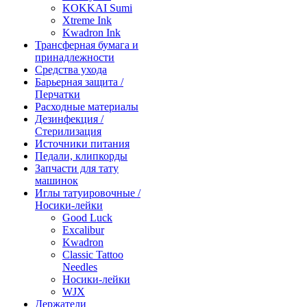
KOKKAI Sumi
Xtreme Ink
Kwadron Ink
Трансферная бумага и
принадлежности
Средства ухода
Барьерная защита /
Перчатки
Расходные материалы
Дезинфекция /
Стерилизация
Источники питания
Педали, клипкорды
Запчасти для тату
машинок
Иглы татуировочные /
Носики-лейки
Good Luck
Excalibur
Kwadron
Classic Tattoo
Needles
Носики-лейки
WJX
Держатели