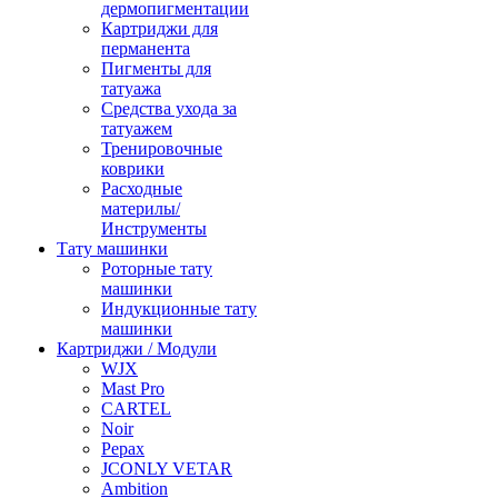
дермопигментации
Картриджи для
перманента
Пигменты для
татуажа
Средства ухода за
татуажем
Тренировочные
коврики
Расходные
материлы/
Инструменты
Тату машинки
Роторные тату
машинки
Индукционные тату
машинки
Картриджи / Модули
WJX
Mast Pro
CARTEL
Noir
Pepax
JCONLY VETAR
Ambition