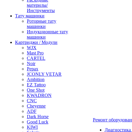
материлы/
Инструменты
Тату машинки
Роторные тату
машинки
Индукционные тату
машинки
Картриджи / Модули
WJX
Mast Pro
CARTEL
Noir
Pepax
JCONLY VETAR
Ambition
EZ Tattoo
One Shot
KWADRON
CNC
Cheyenne
ADF
Dark Horse
Ремонт оборудова
Good Luck
KIWI
Диагностика