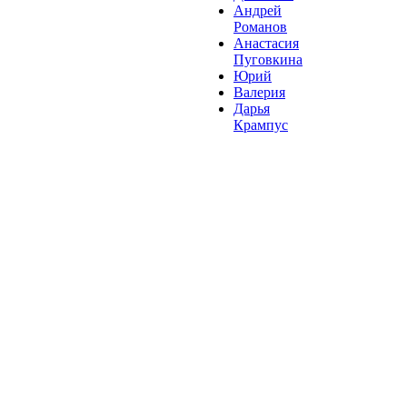
Андрей
Романов
Анастасия
Пуговкина
Юрий
Валерия
Дарья
Крампус