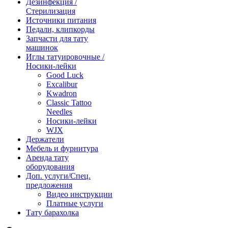
Дезинфекция /
Стерилизация
Источники питания
Педали, клипкорды
Запчасти для тату
машинок
Иглы татуировочные /
Носики-лейки
Good Luck
Excalibur
Kwadron
Classic Tattoo
Needles
Носики-лейки
WJX
Держатели
Мебель и фурнитура
Аренда тату
оборудования
Доп. услуги/Спец.
предложения
Видео инструкции
Платные услуги
Тату барахолка