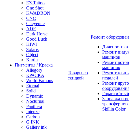
EZ Tattoo
One Shot
KWADRON
CNC
Cheyenne
ADF
Dark Horse
Ремонт оборудова
Good Luck
KIWI
Диагностика
Solaris
Ремонт инду
Object
машинок
Kartin
Ремонт ротор
Пигменты / Краска
машинок
Allegory
Товары со
Ремонт клип-
КРАСКА
скидкой
педалей
World Famous
Ремонт друго
Eternal
оборудовани
Solid
Гарантийный
Dynamic
Заправка и р
Nocturnal
трансферного
Panthera
Skillin Color
Intenze
Carbon
G INK
Gallery ink