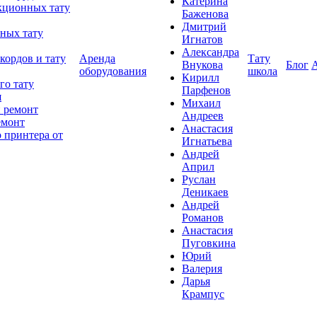
Катерина
кционных тату
Баженова
Дмитрий
ных тату
Игнатов
Александра
кордов и тату
Аренда
Тату
Внукова
Блог
оборудования
школа
Кирилл
го тату
Парфенов
я
Михаил
 ремонт
Андреев
емонт
Анастасия
 принтера от
Игнатьева
Андрей
Април
Руслан
Деникаев
Андрей
Романов
Анастасия
Пуговкина
Юрий
Валерия
Дарья
Крампус