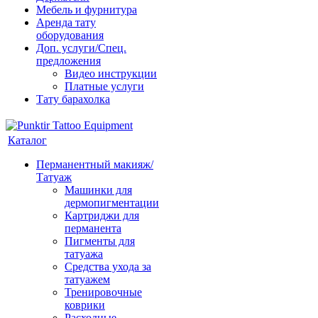
Мебель и фурнитура
Аренда тату
оборудования
Доп. услуги/Спец.
предложения
Видео инструкции
Платные услуги
Тату барахолка
Каталог
Перманентный макияж/
Татуаж
Машинки для
дермопигментации
Картриджи для
перманента
Пигменты для
татуажа
Средства ухода за
татуажем
Тренировочные
коврики
Расходные