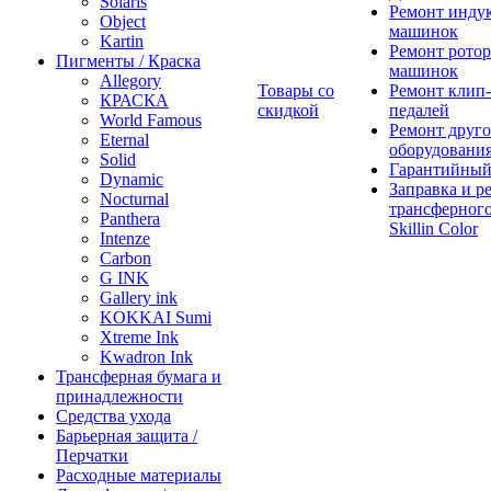
Solaris
Ремонт инду
Object
машинок
Kartin
Ремонт ротор
Пигменты / Краска
машинок
Allegory
Товары со
Ремонт клип-
КРАСКА
скидкой
педалей
World Famous
Ремонт друго
Eternal
оборудовани
Solid
Гарантийный
Dynamic
Заправка и р
Nocturnal
трансферного
Panthera
Skillin Color
Intenze
Carbon
G INK
Gallery ink
KOKKAI Sumi
Xtreme Ink
Kwadron Ink
Трансферная бумага и
принадлежности
Средства ухода
Барьерная защита /
Перчатки
Расходные материалы