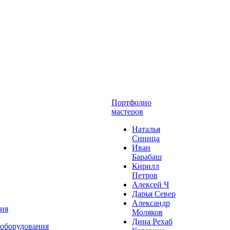
Портфолио
мастеров
Наталья
Синица
Иван
Барабаш
Кирилл
Петров
Алексей Ч
Дарья Север
Александр
ния
Моляков
Дина Рехаб
 оборудования