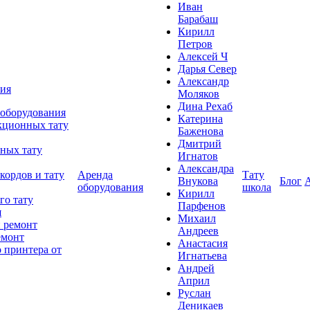
Иван
Барабаш
Кирилл
Петров
Алексей Ч
Дарья Север
Александр
ния
Моляков
Дина Рехаб
 оборудования
Катерина
кционных тату
Баженова
Дмитрий
ных тату
Игнатов
Александра
кордов и тату
Аренда
Тату
Внукова
Блог
оборудования
школа
Кирилл
го тату
Парфенов
я
Михаил
 ремонт
Андреев
емонт
Анастасия
 принтера от
Игнатьева
Андрей
Април
Руслан
Деникаев