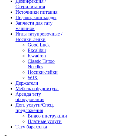
Дезинфекция /
Стерилизация
Источники питания
Педали, клипкорды
Запчасти для тату
машинок
Иглы татуировочные /
Носики-лейки
Good Luck
Excalibur
Kwadron
Classic Tattoo
Needles
Носики-лейки
WJX
Держатели
Мебель и фурнитура
Аренда тату
оборудования
Доп. услуги/Спец.
предложения
Видео инструкции
Платные услуги
Тату барахолка