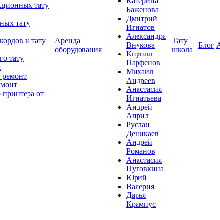
Катерина
кционных тату
Баженова
Дмитрий
ных тату
Игнатов
Александра
кордов и тату
Аренда
Тату
Внукова
Блог
оборудования
школа
Кирилл
го тату
Парфенов
я
Михаил
 ремонт
Андреев
емонт
Анастасия
 принтера от
Игнатьева
Андрей
Април
Руслан
Деникаев
Андрей
Романов
Анастасия
Пуговкина
Юрий
Валерия
Дарья
Крампус