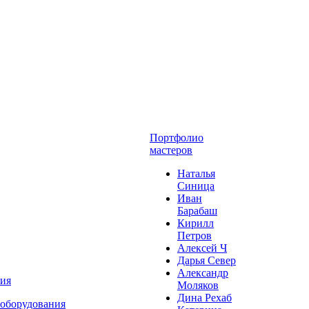
Портфолио
мастеров
Наталья
Синица
Иван
Барабаш
Кирилл
Петров
Алексей Ч
Дарья Север
Александр
ния
Моляков
Дина Рехаб
 оборудования