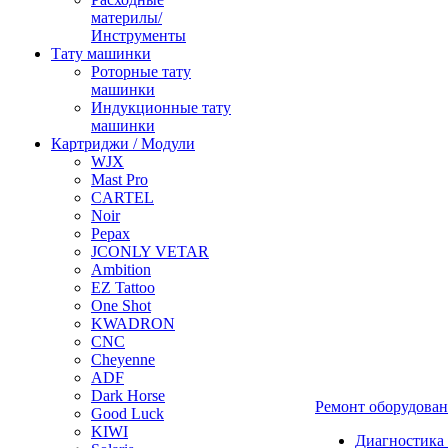
материлы/
Инструменты
Тату машинки
Роторные тату
машинки
Индукционные тату
машинки
Картриджи / Модули
WJX
Mast Pro
CARTEL
Noir
Pepax
JCONLY VETAR
Ambition
EZ Tattoo
One Shot
KWADRON
CNC
Cheyenne
ADF
Dark Horse
Ремонт оборудова
Good Luck
KIWI
Диагностика