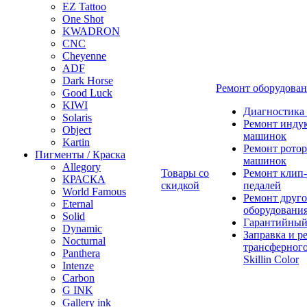
EZ Tattoo
One Shot
KWADRON
CNC
Cheyenne
ADF
Dark Horse
Ремонт оборудова
Good Luck
KIWI
Диагностика
Solaris
Ремонт инду
Object
машинок
Kartin
Ремонт ротор
Пигменты / Краска
машинок
Allegory
Товары со
Ремонт клип-
КРАСКА
скидкой
педалей
World Famous
Ремонт друго
Eternal
оборудовани
Solid
Гарантийный
Dynamic
Заправка и р
Nocturnal
трансферного
Panthera
Skillin Color
Intenze
Carbon
G INK
Gallery ink