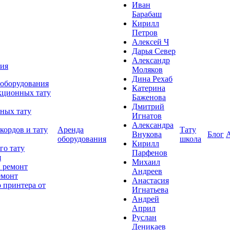
Иван
Барабаш
Кирилл
Петров
Алексей Ч
Дарья Север
Александр
ния
Моляков
Дина Рехаб
 оборудования
Катерина
кционных тату
Баженова
Дмитрий
ных тату
Игнатов
Александра
кордов и тату
Аренда
Тату
Внукова
Блог
оборудования
школа
Кирилл
го тату
Парфенов
я
Михаил
 ремонт
Андреев
емонт
Анастасия
 принтера от
Игнатьева
Андрей
Април
Руслан
Деникаев