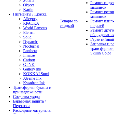
Solaris
Ремонт инду
Object
машинок
Kartin
Ремонт ротор
Пигменты / Краска
машинок
Allegory
Товары со
Ремонт клип-
КРАСКА
скидкой
педалей
World Famous
Ремонт друго
Eternal
оборудовани
Solid
Гарантийный
Dynamic
Заправка и р
Nocturnal
трансферного
Panthera
Skillin Color
Intenze
Carbon
G INK
Gallery ink
KOKKAI Sumi
Xtreme Ink
Kwadron Ink
Трансферная бумага и
принадлежности
Средства ухода
Барьерная защита /
Перчатки
Расходные материалы