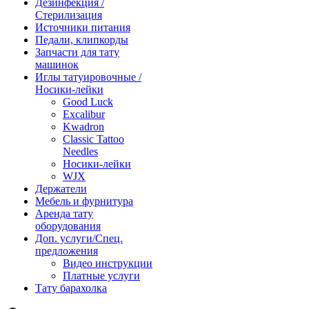
Дезинфекция /
Стерилизация
Источники питания
Педали, клипкорды
Запчасти для тату
машинок
Иглы татуировочные /
Носики-лейки
Good Luck
Excalibur
Kwadron
Classic Tattoo
Needles
Носики-лейки
WJX
Держатели
Мебель и фурнитура
Аренда тату
оборудования
Доп. услуги/Спец.
предложения
Видео инструкции
Платные услуги
Тату барахолка