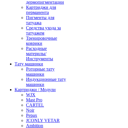
дермопигментации
Картриджи для
перманента
Пигменты для
татуажа
Средства ухода за
татуажем
Тренировочные
коврики
Расходные
материлы/
Инструменты
Тату машинки
Роторные тату
машинки
Индукционные тату
машинки
Картриджи / Модули
WJX
Mast Pro
CARTEL
Noir
Pepax
JCONLY VETAR
Ambition