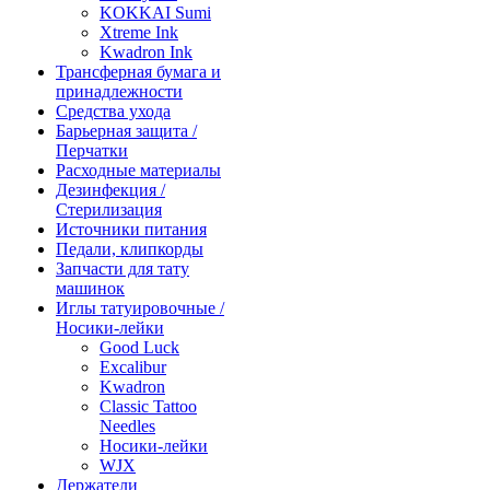
KOKKAI Sumi
Xtreme Ink
Kwadron Ink
Трансферная бумага и
принадлежности
Средства ухода
Барьерная защита /
Перчатки
Расходные материалы
Дезинфекция /
Стерилизация
Источники питания
Педали, клипкорды
Запчасти для тату
машинок
Иглы татуировочные /
Носики-лейки
Good Luck
Excalibur
Kwadron
Classic Tattoo
Needles
Носики-лейки
WJX
Держатели