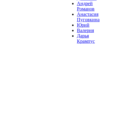
Андрей
Романов
Анастасия
Пуговкина
Юрий
Валерия
Дарья
Крампус