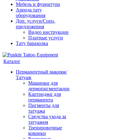
Мебель и фурнитура
Аренда тату
оборудования
Доп. услуги/Спец.
предложения
Видео инструкции
Платные услуги
Тату барахолка
Каталог
Перманентный макияж/
Татуаж
Машинки для
дермопигментации
Картриджи для
перманента
Пигменты для
татуажа
Средства ухода за
татуажем
Тренировочные
коврики
Расходные