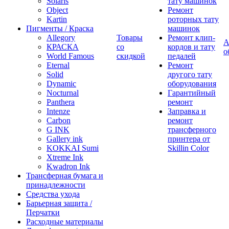
Solaris
тату машинок
Object
Ремонт
Kartin
роторных тату
Пигменты / Краска
машинок
Allegory
Товары
Ремонт клип-
А
КРАСКА
со
кордов и тату
о
World Famous
скидкой
педалей
Eternal
Ремонт
Solid
другого тату
Dynamic
оборудования
Nocturnal
Гарантийный
Panthera
ремонт
Intenze
Заправка и
Carbon
ремонт
G INK
трансферного
Gallery ink
принтера от
KOKKAI Sumi
Skillin Color
Xtreme Ink
Kwadron Ink
Трансферная бумага и
принадлежности
Средства ухода
Барьерная защита /
Перчатки
Расходные материалы