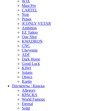
WJX
Mast Pro
CARTEL
Noir
Pepax
JCONLY VETAR
Ambition
EZ Tattoo
One Shot
KWADRON
CNC
Cheyenne
ADF
Dark Horse
Good Luck
KIWI
Solaris
Object
Kartin
Пигменты / Краска
Allegory
КРАСКА
World Famous
Eternal
Solid