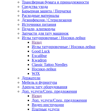
Трансферная бумага и принадлежности
Средства ухода
Барьерная защита / Перчатки
Расходные материалы
Дезинфекция / Стерилизация
Источники питания
Педали, клипкорды
Запчасти для тату машинок
Иглы татуировочные / Носики-лейки
Назад
Иглы татуировочные / Носики-лейки
Good Luck
Excalibur
Kwadron
Classic Tattoo Needles
Носики-лейки
WJX
Держатели
Мебель и фурнитура
Аренда тату оборудования
Доп. услуги/Спец. предложения
Назад
Доп. услуги/Спец. предложения
Видео инструкции
Платные услуги