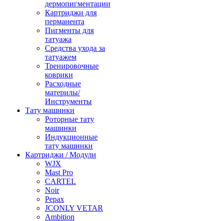
дермопигментации
Картриджи для
перманента
Пигменты для
татуажа
Средства ухода за
татуажем
Тренировочные
коврики
Расходные
материлы/
Инструменты
Тату машинки
Роторные тату
машинки
Индукционные
тату машинки
Картриджи / Модули
WJX
Mast Pro
CARTEL
Noir
Pepax
JCONLY VETAR
Ambition