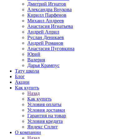
Дмитрий Игнатов
Александра Внукова
Кирилл Парфенов
Михаил Андреев
Анастасия Игнатьева
Андрей Април
Руслан Деникаев
Андрей Романов
Анастасия Пуговкина
Юрий
Валерия
Дарья Крампус
Тату школа
Блог
Акции
Как купить
Назад
Как купить
Условия оплаты
Условия доставки
Гарантия на товар
Условия кредита
Яндекс Сплит
О компании
Назад