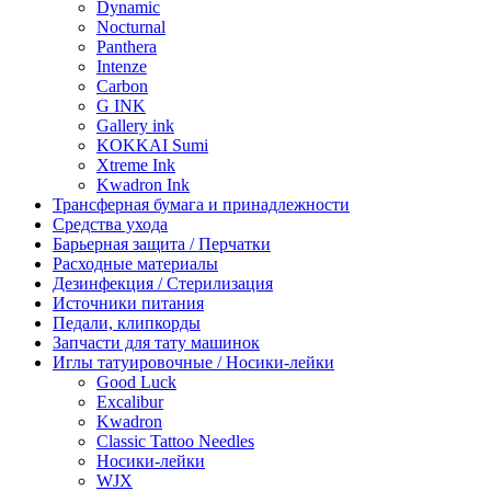
Dynamic
Nocturnal
Panthera
Intenze
Carbon
G INK
Gallery ink
KOKKAI Sumi
Xtreme Ink
Kwadron Ink
Трансферная бумага и принадлежности
Средства ухода
Барьерная защита / Перчатки
Расходные материалы
Дезинфекция / Стерилизация
Источники питания
Педали, клипкорды
Запчасти для тату машинок
Иглы татуировочные / Носики-лейки
Good Luck
Excalibur
Kwadron
Classic Tattoo Needles
Носики-лейки
WJX