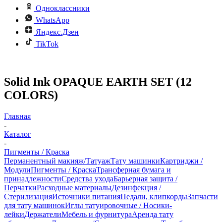
Одноклассники
WhatsApp
Яндекс.Дзен
TikTok
Solid Ink OPAQUE EARTH SET (12
COLORS)
Главная
-
Каталог
-
Пигменты / Краска
Перманентный макияж/Татуаж
Тату машинки
Картриджи /
Модули
Пигменты / Краска
Трансферная бумага и
принадлежности
Средства ухода
Барьерная защита /
Перчатки
Расходные материалы
Дезинфекция /
Стерилизация
Источники питания
Педали, клипкорды
Запчасти
для тату машинок
Иглы татуировочные / Носики-
лейки
Держатели
Мебель и фурнитура
Аренда тату