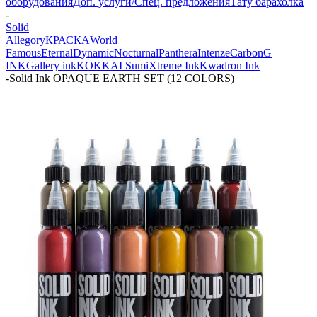
оборудования
Доп. услуги/Спец. предложения
Тату барахолка
-
Solid
Allegory
КРАСКА
World
Famous
Eternal
Dynamic
Nocturnal
Panthera
Intenze
Carbon
G
INK
Gallery ink
KOKKAI Sumi
Xtreme Ink
Kwadron Ink
-
Solid Ink OPAQUE EARTH SET (12 COLORS)