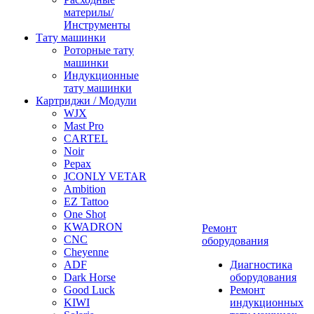
материлы/
Инструменты
Тату машинки
Роторные тату
машинки
Индукционные
тату машинки
Картриджи / Модули
WJX
Mast Pro
CARTEL
Noir
Pepax
JCONLY VETAR
Ambition
EZ Tattoo
One Shot
KWADRON
Ремонт
CNC
оборудования
Cheyenne
ADF
Диагностика
Dark Horse
оборудования
Good Luck
Ремонт
KIWI
индукционных