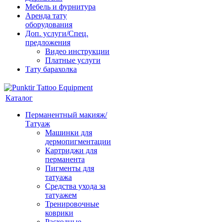
Мебель и фурнитура
Аренда тату
оборудования
Доп. услуги/Спец.
предложения
Видео инструкции
Платные услуги
Тату барахолка
Каталог
Перманентный макияж/
Татуаж
Машинки для
дермопигментации
Картриджи для
перманента
Пигменты для
татуажа
Средства ухода за
татуажем
Тренировочные
коврики
Расходные