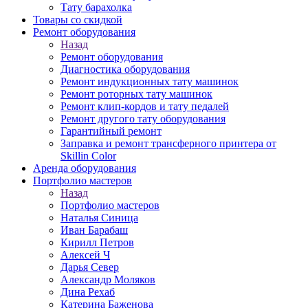
Тату барахолка
Товары со скидкой
Ремонт оборудования
Назад
Ремонт оборудования
Диагностика оборудования
Ремонт индукционных тату машинок
Ремонт роторных тату машинок
Ремонт клип-кордов и тату педалей
Ремонт другого тату оборудования
Гарантийный ремонт
Заправка и ремонт трансферного принтера от
Skillin Color
Аренда оборудования
Портфолио мастеров
Назад
Портфолио мастеров
Наталья Синица
Иван Барабаш
Кирилл Петров
Алексей Ч
Дарья Север
Александр Моляков
Дина Рехаб
Катерина Баженова