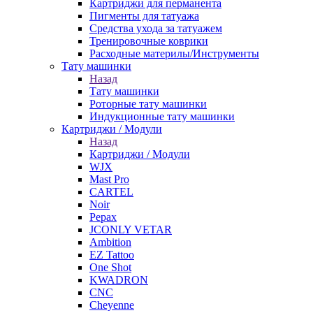
Картриджи для перманента
Пигменты для татуажа
Средства ухода за татуажем
Тренировочные коврики
Расходные материлы/Инструменты
Тату машинки
Назад
Тату машинки
Роторные тату машинки
Индукционные тату машинки
Картриджи / Модули
Назад
Картриджи / Модули
WJX
Mast Pro
CARTEL
Noir
Pepax
JCONLY VETAR
Ambition
EZ Tattoo
One Shot
KWADRON
CNC
Cheyenne