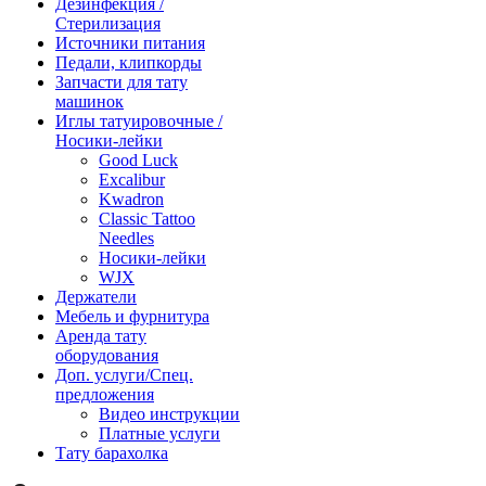
Дезинфекция /
Стерилизация
Источники питания
Педали, клипкорды
Запчасти для тату
машинок
Иглы татуировочные /
Носики-лейки
Good Luck
Excalibur
Kwadron
Classic Tattoo
Needles
Носики-лейки
WJX
Держатели
Мебель и фурнитура
Аренда тату
оборудования
Доп. услуги/Спец.
предложения
Видео инструкции
Платные услуги
Тату барахолка