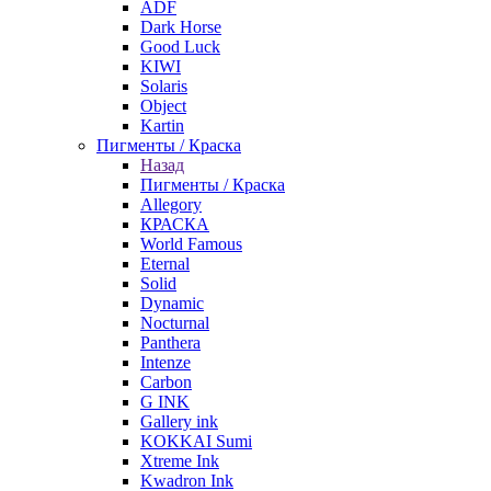
ADF
Dark Horse
Good Luck
KIWI
Solaris
Object
Kartin
Пигменты / Краска
Назад
Пигменты / Краска
Allegory
КРАСКА
World Famous
Eternal
Solid
Dynamic
Nocturnal
Panthera
Intenze
Carbon
G INK
Gallery ink
KOKKAI Sumi
Xtreme Ink
Kwadron Ink