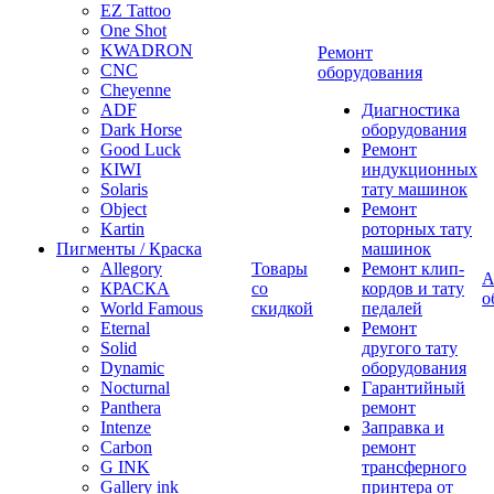
EZ Tattoo
One Shot
KWADRON
Ремонт
CNC
оборудования
Cheyenne
ADF
Диагностика
Dark Horse
оборудования
Good Luck
Ремонт
KIWI
индукционных
Solaris
тату машинок
Object
Ремонт
Kartin
роторных тату
Пигменты / Краска
машинок
Allegory
Товары
Ремонт клип-
А
КРАСКА
со
кордов и тату
о
World Famous
скидкой
педалей
Eternal
Ремонт
Solid
другого тату
Dynamic
оборудования
Nocturnal
Гарантийный
Panthera
ремонт
Intenze
Заправка и
Carbon
ремонт
G INK
трансферного
Gallery ink
принтера от