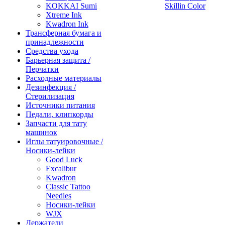
KOKKAI Sumi
Skillin Color
Xtreme Ink
Kwadron Ink
Трансферная бумага и
принадлежности
Средства ухода
Барьерная защита /
Перчатки
Расходные материалы
Дезинфекция /
Стерилизация
Источники питания
Педали, клипкорды
Запчасти для тату
машинок
Иглы татуировочные /
Носики-лейки
Good Luck
Excalibur
Kwadron
Classic Tattoo
Needles
Носики-лейки
WJX
Держатели