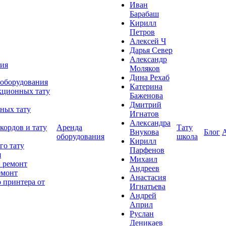
Иван
Барабаш
Кирилл
Петров
Алексей Ч
Дарья Север
Александр
ния
Моляков
Дина Рехаб
 оборудования
Катерина
кционных тату
Баженова
Дмитрий
ных тату
Игнатов
Александра
кордов и тату
Аренда
Тату
Внукова
Блог
оборудования
школа
Кирилл
го тату
Парфенов
я
Михаил
 ремонт
Андреев
емонт
Анастасия
 принтера от
Игнатьева
Андрей
Април
Руслан
Деникаев