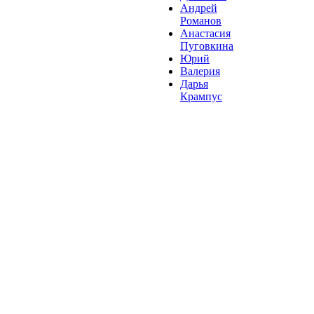
Андрей
Романов
Анастасия
Пуговкина
Юрий
Валерия
Дарья
Крампус