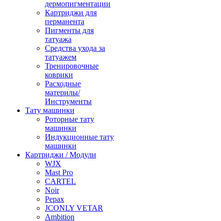
дермопигментации
Картриджи для
перманента
Пигменты для
татуажа
Средства ухода за
татуажем
Тренировочные
коврики
Расходные
материлы/
Инструменты
Тату машинки
Роторные тату
машинки
Индукционные тату
машинки
Картриджи / Модули
WJX
Mast Pro
CARTEL
Noir
Pepax
JCONLY VETAR
Ambition