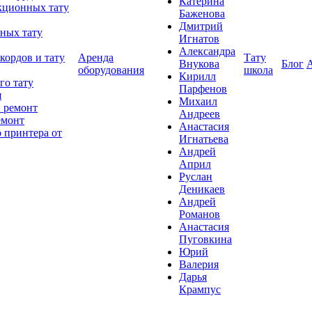
Катерина
кционных тату
Баженова
Дмитрий
ных тату
Игнатов
Александра
кордов и тату
Аренда
Тату
Внукова
Блог
оборудования
школа
Кирилл
го тату
Парфенов
я
Михаил
 ремонт
Андреев
емонт
Анастасия
 принтера от
Игнатьева
Андрей
Април
Руслан
Деникаев
Андрей
Романов
Анастасия
Пуговкина
Юрий
Валерия
Дарья
Крампус