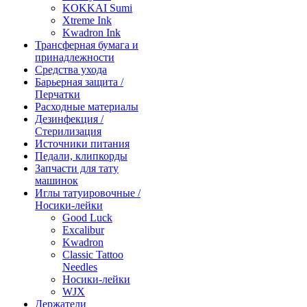
KOKKAI Sumi
Xtreme Ink
Kwadron Ink
Трансферная бумага и
принадлежности
Средства ухода
Барьерная защита /
Перчатки
Расходные материалы
Дезинфекция /
Стерилизация
Источники питания
Педали, клипкорды
Запчасти для тату
машинок
Иглы татуировочные /
Носики-лейки
Good Luck
Excalibur
Kwadron
Classic Tattoo
Needles
Носики-лейки
WJX
Держатели