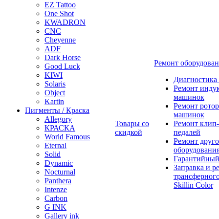
EZ Tattoo
One Shot
KWADRON
CNC
Cheyenne
ADF
Dark Horse
Ремонт оборудова
Good Luck
KIWI
Диагностика
Solaris
Ремонт инду
Object
машинок
Kartin
Ремонт ротор
Пигменты / Краска
машинок
Allegory
Товары со
Ремонт клип-
КРАСКА
скидкой
педалей
World Famous
Ремонт друго
Eternal
оборудовани
Solid
Гарантийный
Dynamic
Заправка и р
Nocturnal
трансферного
Panthera
Skillin Color
Intenze
Carbon
G INK
Gallery ink