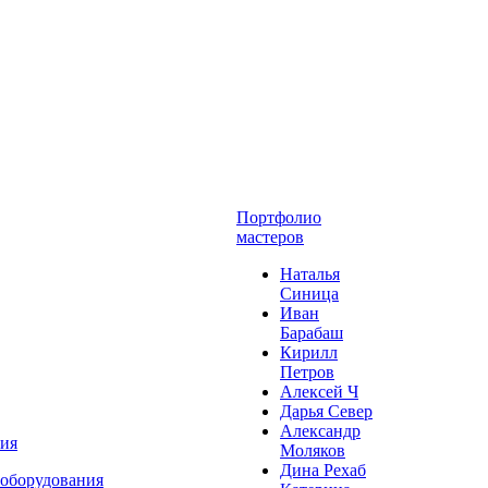
Портфолио
мастеров
Наталья
Синица
Иван
Барабаш
Кирилл
Петров
Алексей Ч
Дарья Север
Александр
ния
Моляков
Дина Рехаб
 оборудования