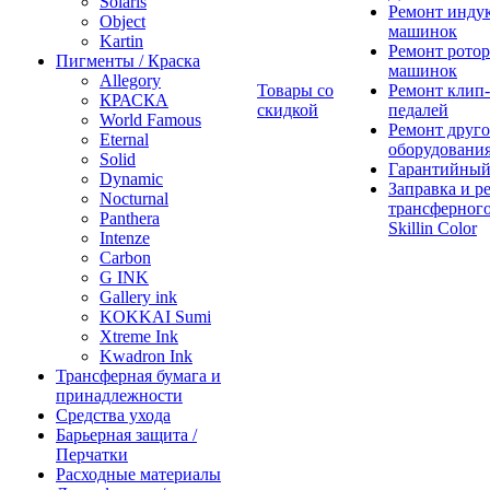
Solaris
Ремонт инду
Object
машинок
Kartin
Ремонт ротор
Пигменты / Краска
машинок
Allegory
Товары со
Ремонт клип-
КРАСКА
скидкой
педалей
World Famous
Ремонт друго
Eternal
оборудовани
Solid
Гарантийный
Dynamic
Заправка и р
Nocturnal
трансферного
Panthera
Skillin Color
Intenze
Carbon
G INK
Gallery ink
KOKKAI Sumi
Xtreme Ink
Kwadron Ink
Трансферная бумага и
принадлежности
Средства ухода
Барьерная защита /
Перчатки
Расходные материалы