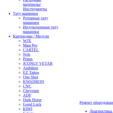
материлы/
Инструменты
Тату машинки
Роторные тату
машинки
Индукционные тату
машинки
Картриджи / Модули
WJX
Mast Pro
CARTEL
Noir
Pepax
JCONLY VETAR
Ambition
EZ Tattoo
One Shot
KWADRON
CNC
Cheyenne
ADF
Dark Horse
Ремонт оборудова
Good Luck
KIWI
Диагностика