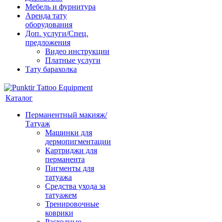
Мебель и фурнитура
Аренда тату
оборудования
Доп. услуги/Спец.
предложения
Видео инструкции
Платные услуги
Тату барахолка
Каталог
Перманентный макияж/
Татуаж
Машинки для
дермопигментации
Картриджи для
перманента
Пигменты для
татуажа
Средства ухода за
татуажем
Тренировочные
коврики
Расходные