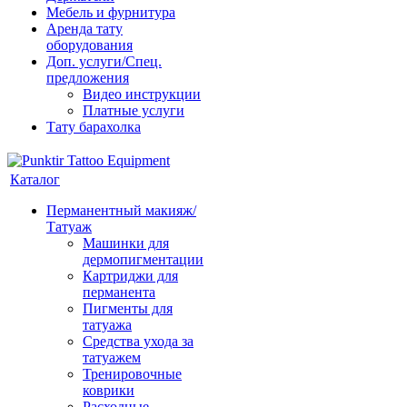
Мебель и фурнитура
Аренда тату
оборудования
Доп. услуги/Спец.
предложения
Видео инструкции
Платные услуги
Тату барахолка
Каталог
Перманентный макияж/
Татуаж
Машинки для
дермопигментации
Картриджи для
перманента
Пигменты для
татуажа
Средства ухода за
татуажем
Тренировочные
коврики
Расходные