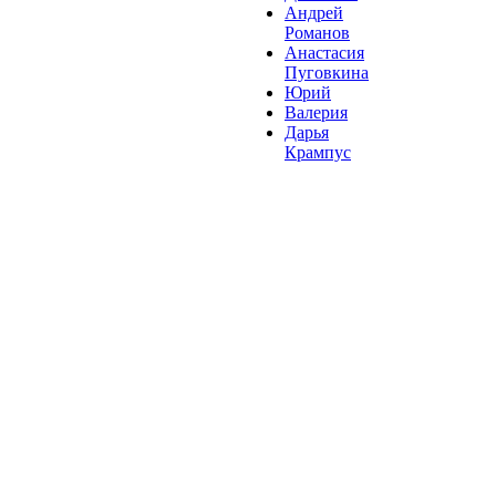
Андрей
Романов
Анастасия
Пуговкина
Юрий
Валерия
Дарья
Крампус