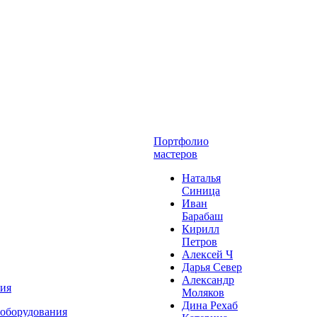
Портфолио
мастеров
Наталья
Синица
Иван
Барабаш
Кирилл
Петров
Алексей Ч
Дарья Север
Александр
ния
Моляков
Дина Рехаб
 оборудования