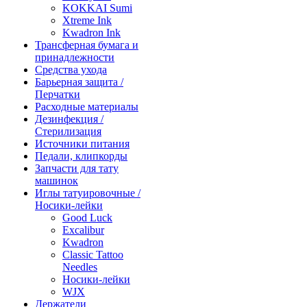
KOKKAI Sumi
Xtreme Ink
Kwadron Ink
Трансферная бумага и
принадлежности
Средства ухода
Барьерная защита /
Перчатки
Расходные материалы
Дезинфекция /
Стерилизация
Источники питания
Педали, клипкорды
Запчасти для тату
машинок
Иглы татуировочные /
Носики-лейки
Good Luck
Excalibur
Kwadron
Classic Tattoo
Needles
Носики-лейки
WJX
Держатели