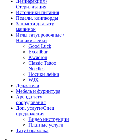
Дезинфекция /
Стерилизация
Источники питания
Педали, клипкорды
Запчасти для тату
машинок
Иглы татуировочные /
Носики-лейки
Good Luck
Excalibur
Kwadron
Classic Tattoo
Needles
Носики-лейки
WJX
Держатели
Мебель и фурнитура
Аренда тату
оборудования
Доп. услуги/Спец.
предложения
Видео инструкции
Платные услуги
Тату барахолка