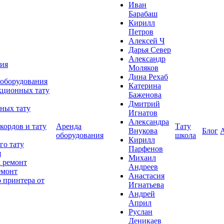
Иван
Барабаш
Кирилл
Петров
Алексей Ч
Дарья Север
Александр
ния
Моляков
Дина Рехаб
 оборудования
Катерина
кционных тату
Баженова
Дмитрий
ных тату
Игнатов
Александра
кордов и тату
Аренда
Тату
Внукова
Блог
оборудования
школа
Кирилл
го тату
Парфенов
я
Михаил
 ремонт
Андреев
емонт
Анастасия
 принтера от
Игнатьева
Андрей
Април
Руслан
Деникаев