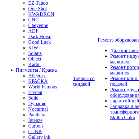
EZ Tattoo
One Shot
KWADRON
CNC
Cheyenne
ADF
Dark Horse
Ремонт оборудова
Good Luck
KIWI
Диагностика
Solaris
Ремонт инду
Object
машинок
Kartin
Ремонт ротор
Пигменты / Краска
машинок
Allegory
Товары со
Ремонт клип-
КРАСКА
скидкой
педалей
World Famous
Ремонт друго
Eternal
оборудовани
Solid
Гарантийный
Dynamic
Заправка и р
Nocturnal
трансферного
Panthera
Skillin Color
Intenze
Carbon
G INK
Gallery ink