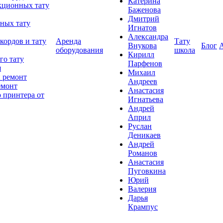
Катерина
кционных тату
Баженова
Дмитрий
ных тату
Игнатов
Александра
кордов и тату
Аренда
Тату
Внукова
Блог
оборудования
школа
Кирилл
го тату
Парфенов
я
Михаил
 ремонт
Андреев
емонт
Анастасия
 принтера от
Игнатьева
Андрей
Април
Руслан
Деникаев
Андрей
Романов
Анастасия
Пуговкина
Юрий
Валерия
Дарья
Крампус