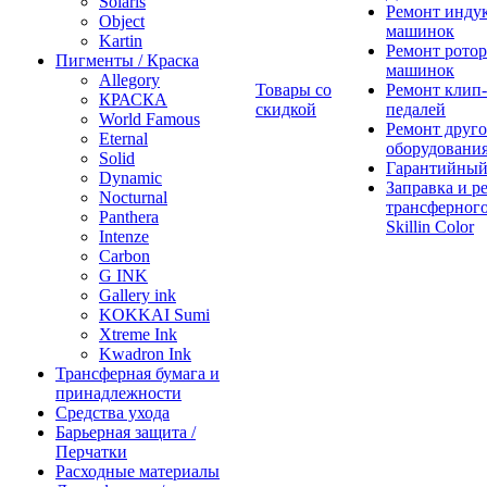
Solaris
Ремонт инду
Object
машинок
Kartin
Ремонт ротор
Пигменты / Краска
машинок
Allegory
Товары со
Ремонт клип-
КРАСКА
скидкой
педалей
World Famous
Ремонт друго
Eternal
оборудовани
Solid
Гарантийный
Dynamic
Заправка и р
Nocturnal
трансферного
Panthera
Skillin Color
Intenze
Carbon
G INK
Gallery ink
KOKKAI Sumi
Xtreme Ink
Kwadron Ink
Трансферная бумага и
принадлежности
Средства ухода
Барьерная защита /
Перчатки
Расходные материалы