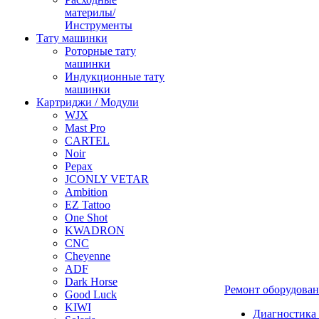
материлы/
Инструменты
Тату машинки
Роторные тату
машинки
Индукционные тату
машинки
Картриджи / Модули
WJX
Mast Pro
CARTEL
Noir
Pepax
JCONLY VETAR
Ambition
EZ Tattoo
One Shot
KWADRON
CNC
Cheyenne
ADF
Dark Horse
Ремонт оборудова
Good Luck
KIWI
Диагностика