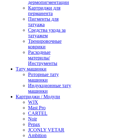
дермопигментации
Картриджи для
перманента
Пигменты для
татуажа
Средства ухода за
татуажем
Тренировочные
коврики
Расходные
материлы/
Инструменты
Тату машинки
Роторные тату
машинки
Индукционные тату
машинки
Картриджи / Модули
WJX
Mast Pro
CARTEL
Noir
Pepax
JCONLY VETAR
Ambition