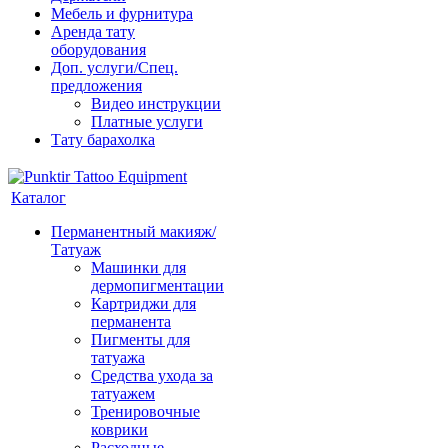
Мебель и фурнитура
Аренда тату
оборудования
Доп. услуги/Спец.
предложения
Видео инструкции
Платные услуги
Тату барахолка
Каталог
Перманентный макияж/
Татуаж
Машинки для
дермопигментации
Картриджи для
перманента
Пигменты для
татуажа
Средства ухода за
татуажем
Тренировочные
коврики
Расходные