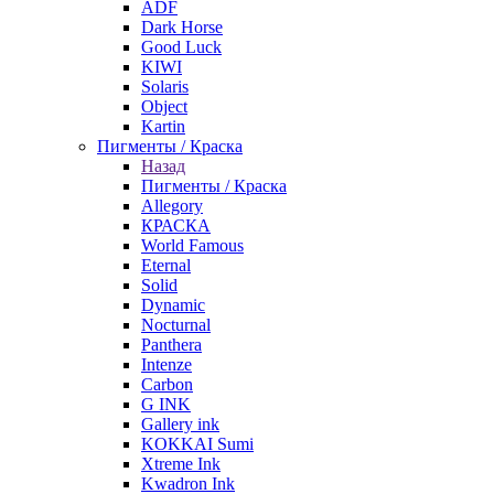
ADF
Dark Horse
Good Luck
KIWI
Solaris
Object
Kartin
Пигменты / Краска
Назад
Пигменты / Краска
Allegory
КРАСКА
World Famous
Eternal
Solid
Dynamic
Nocturnal
Panthera
Intenze
Carbon
G INK
Gallery ink
KOKKAI Sumi
Xtreme Ink
Kwadron Ink