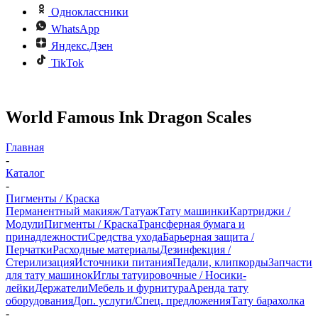
Одноклассники
WhatsApp
Яндекс.Дзен
TikTok
World Famous Ink Dragon Scales
Главная
-
Каталог
-
Пигменты / Краска
Перманентный макияж/Татуаж
Тату машинки
Картриджи /
Модули
Пигменты / Краска
Трансферная бумага и
принадлежности
Средства ухода
Барьерная защита /
Перчатки
Расходные материалы
Дезинфекция /
Стерилизация
Источники питания
Педали, клипкорды
Запчасти
для тату машинок
Иглы татуировочные / Носики-
лейки
Держатели
Мебель и фурнитура
Аренда тату
оборудования
Доп. услуги/Спец. предложения
Тату барахолка
-