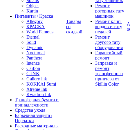
Solaris
тату машинок
Object
Ремонт
Kartin
роторных тату
Пигменты / Краска
машинок
Allegory
Товары
Ремонт клип-
А
КРАСКА
со
кордов и тату
о
World Famous
скидкой
педалей
Eternal
Ремонт
Solid
другого тату
Dynamic
оборудования
Nocturnal
Гарантийный
Panthera
ремонт
Intenze
Заправка и
Carbon
ремонт
G INK
трансферного
Gallery ink
принтера от
KOKKAI Sumi
Skillin Color
Xtreme Ink
Kwadron Ink
Трансферная бумага и
принадлежности
Средства ухода
Барьерная защита /
Перчатки
Расходные материалы