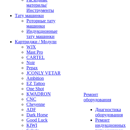
материлы/
Инструменты
Тату машинки
Роторные тату
машинки
Индукционные
тату машинки
Картриджи / Модули
WJX
Mast Pro
CARTEL
Noir
Pepax
JCONLY VETAR
Ambition
EZ Tattoo
One Shot
KWADRON
Ремонт
CNC
оборудования
Cheyenne
ADF
Диагностика
Dark Horse
оборудования
Good Luck
Ремонт
KIWI
индукционных