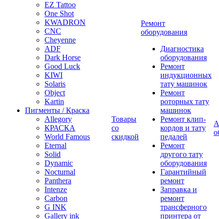
EZ Tattoo
One Shot
KWADRON
Ремонт
CNC
оборудования
Cheyenne
ADF
Диагностика
Dark Horse
оборудования
Good Luck
Ремонт
KIWI
индукционных
Solaris
тату машинок
Object
Ремонт
Kartin
роторных тату
Пигменты / Краска
машинок
Allegory
Товары
Ремонт клип-
А
КРАСКА
со
кордов и тату
о
World Famous
скидкой
педалей
Eternal
Ремонт
Solid
другого тату
Dynamic
оборудования
Nocturnal
Гарантийный
Panthera
ремонт
Intenze
Заправка и
Carbon
ремонт
G INK
трансферного
Gallery ink
принтера от