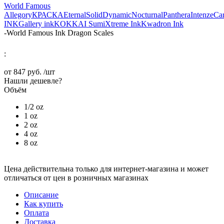
World Famous
Allegory
КРАСКА
Eternal
Solid
Dynamic
Nocturnal
Panthera
Intenze
Ca
INK
Gallery ink
KOKKAI Sumi
Xtreme Ink
Kwadron Ink
-
World Famous Ink Dragon Scales
:
от
847 руб.
/шт
Нашли дешевле?
Объём
1/2 oz
1 oz
2 oz
4 oz
8 oz
Цена действительна только для интернет-магазина и может
отличаться от цен в розничных магазинах
Описание
Как купить
Оплата
Доставка