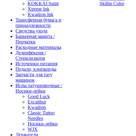
KOKKAI Sumi
Skillin Color
Xtreme Ink
Kwadron Ink
Трансферная бумага и
принадлежности
Средства ухода
Барьерная защита /
Перчатки
Расходные материалы
Дезинфекция /
Стерилизация
Источники питания
Педали, клипкорды
Запчасти для тату
машинок
Иглы татуировочные /
Носики-лейки
Good Luck
Excalibur
Kwadron
Classic Tattoo
Needles
Носики-лейки
WJX
Держатели