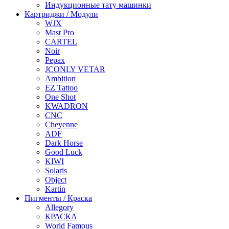
Индукционные тату машинки
Картриджи / Модули
WJX
Mast Pro
CARTEL
Noir
Pepax
JCONLY VETAR
Ambition
EZ Tattoo
One Shot
KWADRON
CNC
Cheyenne
ADF
Dark Horse
Good Luck
KIWI
Solaris
Object
Kartin
Пигменты / Краска
Allegory
КРАСКА
World Famous