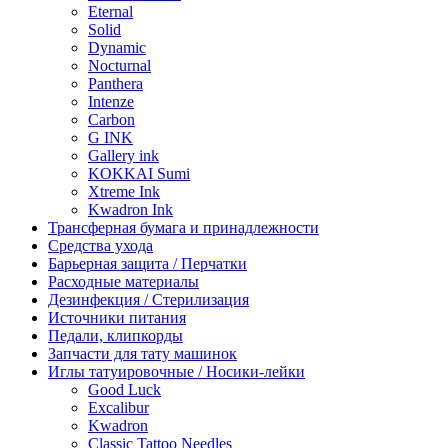
Eternal
Solid
Dynamic
Nocturnal
Panthera
Intenze
Carbon
G INK
Gallery ink
KOKKAI Sumi
Xtreme Ink
Kwadron Ink
Трансферная бумага и принадлежности
Средства ухода
Барьерная защита / Перчатки
Расходные материалы
Дезинфекция / Стерилизация
Источники питания
Педали, клипкорды
Запчасти для тату машинок
Иглы татуировочные / Носики-лейки
Good Luck
Excalibur
Kwadron
Classic Tattoo Needles