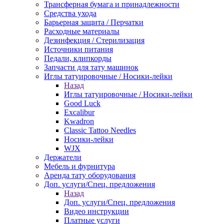
Трансферная бумага и принадлежности
Средства ухода
Барьерная защита / Перчатки
Расходные материалы
Дезинфекция / Стерилизация
Источники питания
Педали, клипкорды
Запчасти для тату машинок
Иглы татуировочные / Носики-лейки
Назад
Иглы татуировочные / Носики-лейки
Good Luck
Excalibur
Kwadron
Classic Tattoo Needles
Носики-лейки
WJX
Держатели
Мебель и фурнитура
Аренда тату оборудования
Доп. услуги/Спец. предложения
Назад
Доп. услуги/Спец. предложения
Видео инструкции
Платные услуги