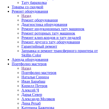
Тату барахолка
Товары со скидкой
Ремонт оборудования
Назад
Ремонт оборудования
Диагностика оборудования
Ремонт индукционных тату машинок
Ремонт роторных тату машинок
Ремонт клип-кордов и тату педалей
Ремонт другого тату оборудования
Гарантийный ремонт
Заправка и ремонт трансферного принтера от
Skillin Color
Аренда оборудования
Портфолио мастеров
Назад
Портфолио мастеров
Наталья Синица
Иван Барабаш
Кирилл Петров
Алексей Ч
Дарья Север
Александр Моляков
Дина Рехаб
Катерина Баженова