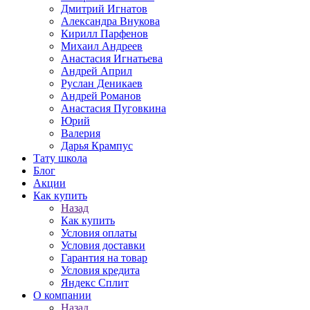
Дмитрий Игнатов
Александра Внукова
Кирилл Парфенов
Михаил Андреев
Анастасия Игнатьева
Андрей Април
Руслан Деникаев
Андрей Романов
Анастасия Пуговкина
Юрий
Валерия
Дарья Крампус
Тату школа
Блог
Акции
Как купить
Назад
Как купить
Условия оплаты
Условия доставки
Гарантия на товар
Условия кредита
Яндекс Сплит
О компании
Назад