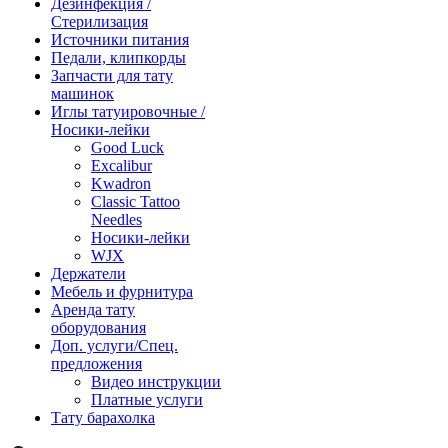
Дезинфекция /
Стерилизация
Источники питания
Педали, клипкорды
Запчасти для тату
машинок
Иглы татуировочные /
Носики-лейки
Good Luck
Excalibur
Kwadron
Classic Tattoo
Needles
Носики-лейки
WJX
Держатели
Мебель и фурнитура
Аренда тату
оборудования
Доп. услуги/Спец.
предложения
Видео инструкции
Платные услуги
Тату барахолка