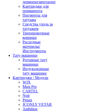
дермопигментации
Картриджи для
перманента
Пигменты для
татуажа
Средства ухода за
татуажем
Тренировочные
коврики
Расходные
материлы/
Инструменты
Тату машинки
Роторные тату
машинки
Индукционные
тату машинки
Картриджи / Модули
WJX
Mast Pro
CARTEL
Noir
Pepax
JCONLY VETAR
Ambition