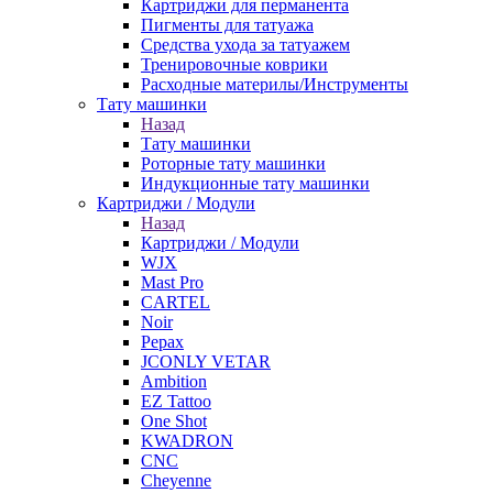
Картриджи для перманента
Пигменты для татуажа
Средства ухода за татуажем
Тренировочные коврики
Расходные материлы/Инструменты
Тату машинки
Назад
Тату машинки
Роторные тату машинки
Индукционные тату машинки
Картриджи / Модули
Назад
Картриджи / Модули
WJX
Mast Pro
CARTEL
Noir
Pepax
JCONLY VETAR
Ambition
EZ Tattoo
One Shot
KWADRON
CNC
Cheyenne