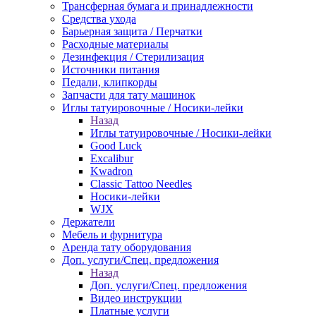
Трансферная бумага и принадлежности
Средства ухода
Барьерная защита / Перчатки
Расходные материалы
Дезинфекция / Стерилизация
Источники питания
Педали, клипкорды
Запчасти для тату машинок
Иглы татуировочные / Носики-лейки
Назад
Иглы татуировочные / Носики-лейки
Good Luck
Excalibur
Kwadron
Classic Tattoo Needles
Носики-лейки
WJX
Держатели
Мебель и фурнитура
Аренда тату оборудования
Доп. услуги/Спец. предложения
Назад
Доп. услуги/Спец. предложения
Видео инструкции
Платные услуги