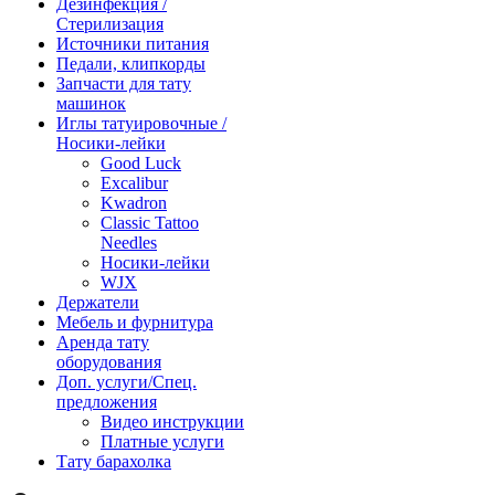
Дезинфекция /
Стерилизация
Источники питания
Педали, клипкорды
Запчасти для тату
машинок
Иглы татуировочные /
Носики-лейки
Good Luck
Excalibur
Kwadron
Classic Tattoo
Needles
Носики-лейки
WJX
Держатели
Мебель и фурнитура
Аренда тату
оборудования
Доп. услуги/Спец.
предложения
Видео инструкции
Платные услуги
Тату барахолка