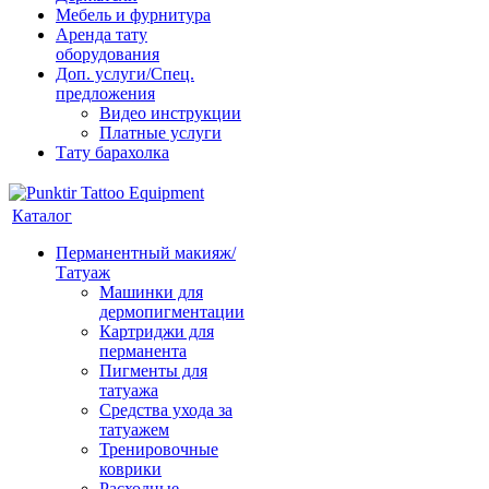
Мебель и фурнитура
Аренда тату
оборудования
Доп. услуги/Спец.
предложения
Видео инструкции
Платные услуги
Тату барахолка
Каталог
Перманентный макияж/
Татуаж
Машинки для
дермопигментации
Картриджи для
перманента
Пигменты для
татуажа
Средства ухода за
татуажем
Тренировочные
коврики
Расходные