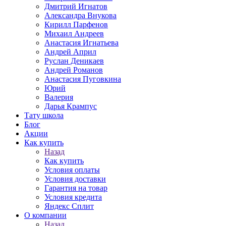
Дмитрий Игнатов
Александра Внукова
Кирилл Парфенов
Михаил Андреев
Анастасия Игнатьева
Андрей Април
Руслан Деникаев
Андрей Романов
Анастасия Пуговкина
Юрий
Валерия
Дарья Крампус
Тату школа
Блог
Акции
Как купить
Назад
Как купить
Условия оплаты
Условия доставки
Гарантия на товар
Условия кредита
Яндекс Сплит
О компании
Назад