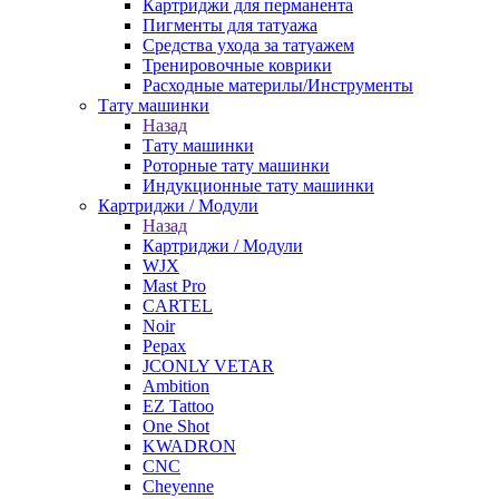
Картриджи для перманента
Пигменты для татуажа
Средства ухода за татуажем
Тренировочные коврики
Расходные материлы/Инструменты
Тату машинки
Назад
Тату машинки
Роторные тату машинки
Индукционные тату машинки
Картриджи / Модули
Назад
Картриджи / Модули
WJX
Mast Pro
CARTEL
Noir
Pepax
JCONLY VETAR
Ambition
EZ Tattoo
One Shot
KWADRON
CNC
Cheyenne