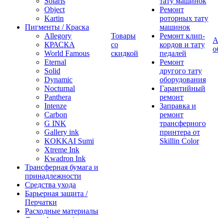
Solaris
тату машинок
Object
Ремонт
Kartin
роторных тату
Пигменты / Краска
машинок
Allegory
Товары
Ремонт клип-
А
КРАСКА
со
кордов и тату
о
World Famous
скидкой
педалей
Eternal
Ремонт
Solid
другого тату
Dynamic
оборудования
Nocturnal
Гарантийный
Panthera
ремонт
Intenze
Заправка и
Carbon
ремонт
G INK
трансферного
Gallery ink
принтера от
KOKKAI Sumi
Skillin Color
Xtreme Ink
Kwadron Ink
Трансферная бумага и
принадлежности
Средства ухода
Барьерная защита /
Перчатки
Расходные материалы