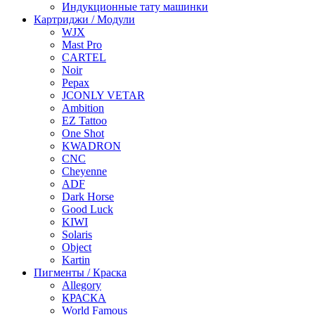
Индукционные тату машинки
Картриджи / Модули
WJX
Mast Pro
CARTEL
Noir
Pepax
JCONLY VETAR
Ambition
EZ Tattoo
One Shot
KWADRON
CNC
Cheyenne
ADF
Dark Horse
Good Luck
KIWI
Solaris
Object
Kartin
Пигменты / Краска
Allegory
КРАСКА
World Famous