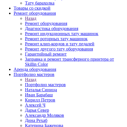
Тату барахолка
Товары со скидкой
Ремонт оборудования
Назад
Ремонт оборудования
Диагностика оборудования
Ремонт индукционных тату машинок
Ремонт роторных тату машинок
Ремонт клип-кордов и тату педалей
Ремонт другого тату оборудования
Гарантийный ремонт
Заправка и ремонт трансферного принтера от
Skillin Color
Аренда оборудования
Портфолио мастеров
Назад
Портфолио мастеров
Наталья Синица
Иван Барабаш
Кирилл Петров
Алексей Ч
Дарья Север
Александр Моляков
Дина Рехаб
Катерина Баженова