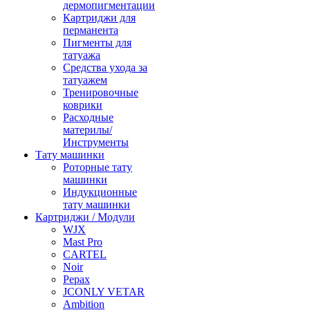
дермопигментации
Картриджи для
перманента
Пигменты для
татуажа
Средства ухода за
татуажем
Тренировочные
коврики
Расходные
материлы/
Инструменты
Тату машинки
Роторные тату
машинки
Индукционные
тату машинки
Картриджи / Модули
WJX
Mast Pro
CARTEL
Noir
Pepax
JCONLY VETAR
Ambition