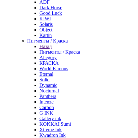
ADF
Dark Horse
Good Luck
KIWI
Solaris
Object
Kartin
Пигменты / Краска
Назад
Пигменты / Краска
Allegory
КРАСКА
World Famous
Eternal
Solid
Dynamic
Nocturnal
Panthera
Intenze
Carbon
G INK
Gallery ink
KOKKAI Sumi
Xtreme Ink
Kwadron Ink