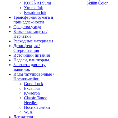
KOKKAI Sumi
Skillin Color
Xtreme Ink
Kwadron Ink
Трансферная бумага и
принадлежности
Средства ухода
Барьерная защита /
Перчатки
Расходные материалы
Дезинфекция /
Стерилизация
Источники питания
Педали, клипкорды
Запчасти для тату
машинок
Иглы татуировочные /
Носики-лейки
Good Luck
Excalibur
Kwadron
Classic Tattoo
Needles
Носики-лейки
WJX
Держатели