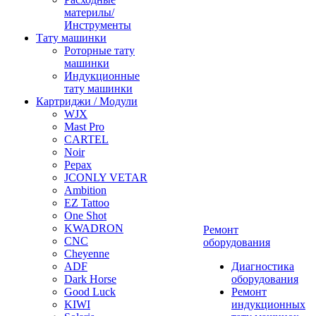
материлы/
Инструменты
Тату машинки
Роторные тату
машинки
Индукционные
тату машинки
Картриджи / Модули
WJX
Mast Pro
CARTEL
Noir
Pepax
JCONLY VETAR
Ambition
EZ Tattoo
One Shot
KWADRON
Ремонт
CNC
оборудования
Cheyenne
ADF
Диагностика
Dark Horse
оборудования
Good Luck
Ремонт
KIWI
индукционных