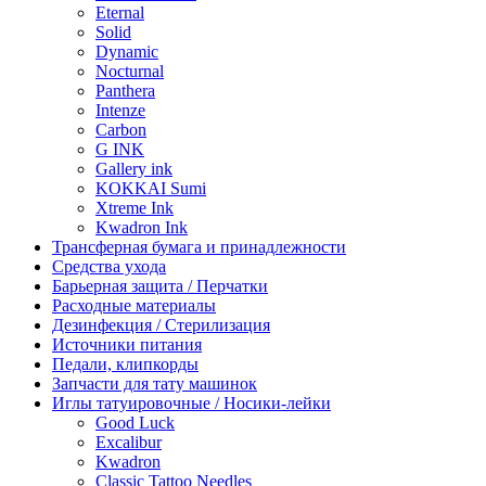
Eternal
Solid
Dynamic
Nocturnal
Panthera
Intenze
Carbon
G INK
Gallery ink
KOKKAI Sumi
Xtreme Ink
Kwadron Ink
Трансферная бумага и принадлежности
Средства ухода
Барьерная защита / Перчатки
Расходные материалы
Дезинфекция / Стерилизация
Источники питания
Педали, клипкорды
Запчасти для тату машинок
Иглы татуировочные / Носики-лейки
Good Luck
Excalibur
Kwadron
Classic Tattoo Needles