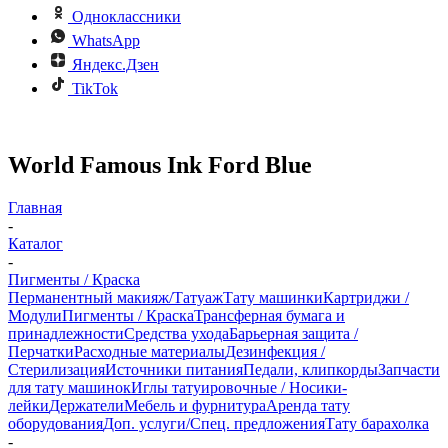
Одноклассники
WhatsApp
Яндекс.Дзен
TikTok
World Famous Ink Ford Blue
Главная
-
Каталог
-
Пигменты / Краска
Перманентный макияж/Татуаж
Тату машинки
Картриджи /
Модули
Пигменты / Краска
Трансферная бумага и
принадлежности
Средства ухода
Барьерная защита /
Перчатки
Расходные материалы
Дезинфекция /
Стерилизация
Источники питания
Педали, клипкорды
Запчасти
для тату машинок
Иглы татуировочные / Носики-
лейки
Держатели
Мебель и фурнитура
Аренда тату
оборудования
Доп. услуги/Спец. предложения
Тату барахолка
-