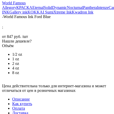
World Famous
Allegory
КРАСКА
Eternal
Solid
Dynamic
Nocturnal
Panthera
Intenze
Ca
INK
Gallery ink
KOKKAI Sumi
Xtreme Ink
Kwadron Ink
-
World Famous Ink Ford Blue
:
от
847 руб.
/шт
Нашли дешевле?
Объём
1/2 oz
1 oz
2 oz
4 oz
8 oz
Цена действительна только для интернет-магазина и может
отличаться от цен в розничных магазинах
Описание
Как купить
Оплата
Доставка