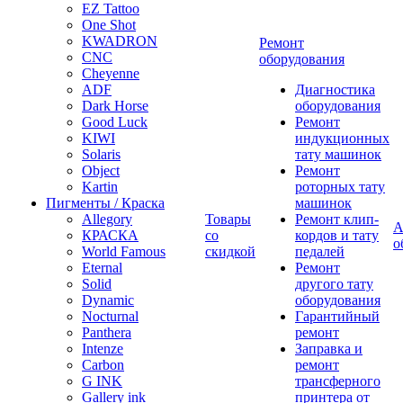
EZ Tattoo
One Shot
KWADRON
Ремонт
CNC
оборудования
Cheyenne
ADF
Диагностика
Dark Horse
оборудования
Good Luck
Ремонт
KIWI
индукционных
Solaris
тату машинок
Object
Ремонт
Kartin
роторных тату
Пигменты / Краска
машинок
Allegory
Товары
Ремонт клип-
А
КРАСКА
со
кордов и тату
о
World Famous
скидкой
педалей
Eternal
Ремонт
Solid
другого тату
Dynamic
оборудования
Nocturnal
Гарантийный
Panthera
ремонт
Intenze
Заправка и
Carbon
ремонт
G INK
трансферного
Gallery ink
принтера от