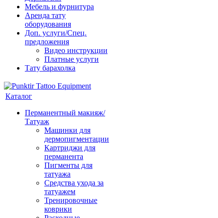
Мебель и фурнитура
Аренда тату
оборудования
Доп. услуги/Спец.
предложения
Видео инструкции
Платные услуги
Тату барахолка
Каталог
Перманентный макияж/
Татуаж
Машинки для
дермопигментации
Картриджи для
перманента
Пигменты для
татуажа
Средства ухода за
татуажем
Тренировочные
коврики
Расходные