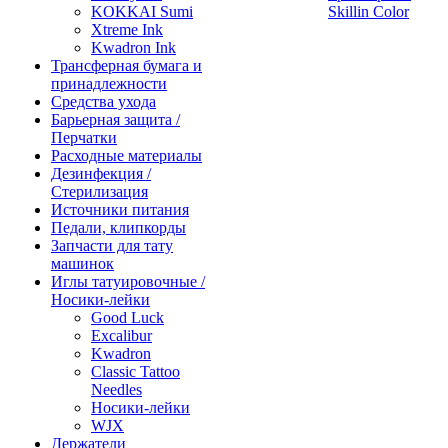
KOKKAI Sumi
Skillin Color
Xtreme Ink
Kwadron Ink
Трансферная бумага и
принадлежности
Средства ухода
Барьерная защита /
Перчатки
Расходные материалы
Дезинфекция /
Стерилизация
Источники питания
Педали, клипкорды
Запчасти для тату
машинок
Иглы татуировочные /
Носики-лейки
Good Luck
Excalibur
Kwadron
Classic Tattoo
Needles
Носики-лейки
WJX
Держатели