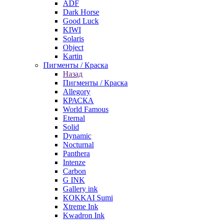
ADF
Dark Horse
Good Luck
KIWI
Solaris
Object
Kartin
Пигменты / Краска
Назад
Пигменты / Краска
Allegory
КРАСКА
World Famous
Eternal
Solid
Dynamic
Nocturnal
Panthera
Intenze
Carbon
G INK
Gallery ink
KOKKAI Sumi
Xtreme Ink
Kwadron Ink