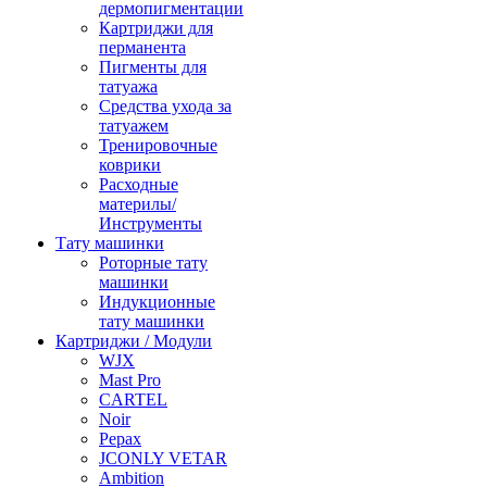
дермопигментации
Картриджи для
перманента
Пигменты для
татуажа
Средства ухода за
татуажем
Тренировочные
коврики
Расходные
материлы/
Инструменты
Тату машинки
Роторные тату
машинки
Индукционные
тату машинки
Картриджи / Модули
WJX
Mast Pro
CARTEL
Noir
Pepax
JCONLY VETAR
Ambition