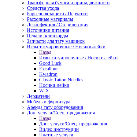
Трансферная бумага и принадлежности
Средства ухода
Барьерная защита / Перчатки
Расходные материалы
Дезинфекция / Стерилизация
Источники питания
Педали, клипкорды
Запчасти для тату машинок
Иглы татуировочные / Носики-лейки
Назад
Иглы татуировочные / Носики-лейки
Good Luck
Excalibur
Kwadron
Classic Tattoo Needles
Носики-лейки
WJX
Держатели
Мебель и фурнитура
Аренда тату оборудования
Доп. услуги/Спец. предложения
Назад
Доп. услуги/Спец. предложения
Видео инструкции
Платные услуги