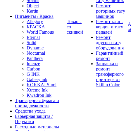
Solaris
тату машинок
Object
Ремонт
Kartin
роторных тату
Пигменты / Краска
машинок
Allegory
Товары
Ремонт клип-
А
КРАСКА
со
кордов и тату
о
World Famous
скидкой
педалей
Eternal
Ремонт
Solid
другого тату
Dynamic
оборудования
Nocturnal
Гарантийный
Panthera
ремонт
Intenze
Заправка и
Carbon
ремонт
G INK
трансферного
Gallery ink
принтера от
KOKKAI Sumi
Skillin Color
Xtreme Ink
Kwadron Ink
Трансферная бумага и
принадлежности
Средства ухода
Барьерная защита /
Перчатки
Расходные материалы