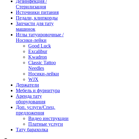
Дезинфекция /
Стерилизация
Источники питания
Педали, клипкорды
Запчасти для тату
машинок
Иглы татуировочные /
Носики-лейки
Good Luck
Excalibur
Kwadron
Classic Tattoo
Needles
Носики-лейки
WJX
Держатели
Мебель и фурнитура
Аренда тату
оборудования
Доп. услуги/Спец.
предложения
Видео инструкции
Платные услуги
Тату барахолка