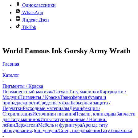
Одноклассники
WhatsApp
Яндекс.Дзен
TikTok
World Famous Ink Gorsky Army Wrath
Главная
-
Каталог
-
Пигменты / Краска
Перманентный макияж/Татуаж
Тату машинки
Картриджи /
Модули
Пигменты / Краска
Трансферная бумага и
принадлежности
Средства ухода
Барьерная защита /
Перчатки
Расходные материалы
Дезинфекция /
Стерилизация
Источники питания
Педали, клипкорды
Запчасти
для тату машинок
Иглы татуировочные / Носики-
лейки
Держатели
Мебель и фурнитура
Аренда тату
оборудования
Доп. услуги/Спец. предложения
Тату барахолка
-