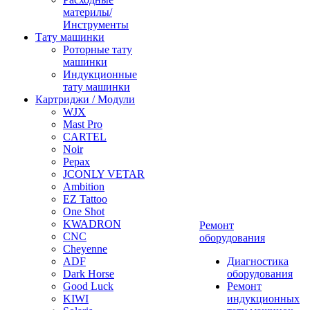
материлы/
Инструменты
Тату машинки
Роторные тату
машинки
Индукционные
тату машинки
Картриджи / Модули
WJX
Mast Pro
CARTEL
Noir
Pepax
JCONLY VETAR
Ambition
EZ Tattoo
One Shot
KWADRON
Ремонт
CNC
оборудования
Cheyenne
ADF
Диагностика
Dark Horse
оборудования
Good Luck
Ремонт
KIWI
индукционных