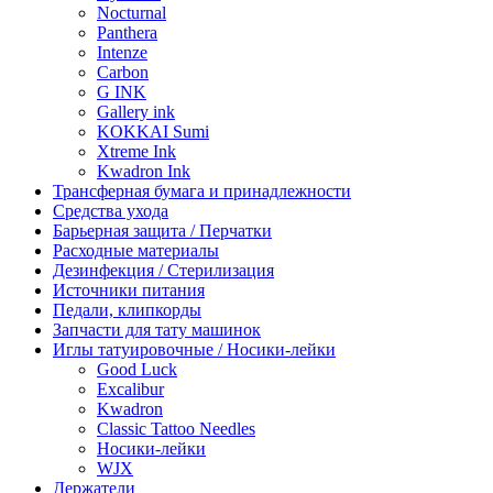
Nocturnal
Panthera
Intenze
Carbon
G INK
Gallery ink
KOKKAI Sumi
Xtreme Ink
Kwadron Ink
Трансферная бумага и принадлежности
Средства ухода
Барьерная защита / Перчатки
Расходные материалы
Дезинфекция / Стерилизация
Источники питания
Педали, клипкорды
Запчасти для тату машинок
Иглы татуировочные / Носики-лейки
Good Luck
Excalibur
Kwadron
Classic Tattoo Needles
Носики-лейки
WJX
Держатели