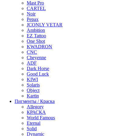
Mast Pro
CARTEL
Noir
Pepax
JCONLY VETAR
Ambition
EZ Tattoo
One Shot
KWADRON
CNC
Cheyenne
ADF
Dark Horse
Good Luck
KIWI
Solaris
Object
Kartin
Пигменты / Краска
Allegory
КРАСКА
World Famous
Eternal
Solid
Dynamic