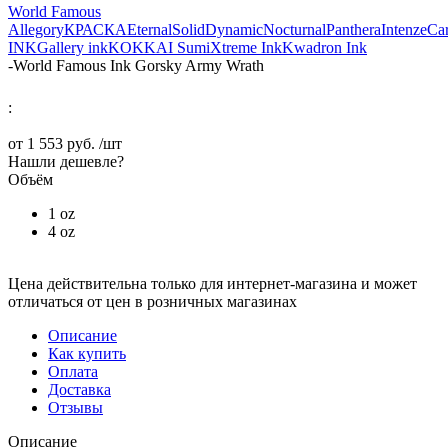
World Famous
Allegory
КРАСКА
Eternal
Solid
Dynamic
Nocturnal
Panthera
Intenze
Ca
INK
Gallery ink
KOKKAI Sumi
Xtreme Ink
Kwadron Ink
-
World Famous Ink Gorsky Army Wrath
:
от
1 553 руб.
/шт
Нашли дешевле?
Объём
1 oz
4 oz
Цена действительна только для интернет-магазина и может
отличаться от цен в розничных магазинах
Описание
Как купить
Оплата
Доставка
Отзывы
Описание