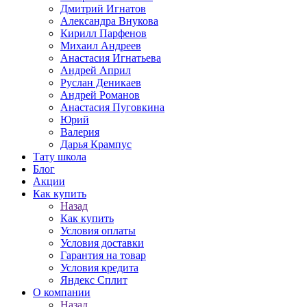
Дмитрий Игнатов
Александра Внукова
Кирилл Парфенов
Михаил Андреев
Анастасия Игнатьева
Андрей Април
Руслан Деникаев
Андрей Романов
Анастасия Пуговкина
Юрий
Валерия
Дарья Крампус
Тату школа
Блог
Акции
Как купить
Назад
Как купить
Условия оплаты
Условия доставки
Гарантия на товар
Условия кредита
Яндекс Сплит
О компании
Назад