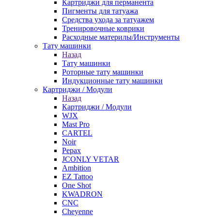
Картриджи для перманента
Пигменты для татуажа
Средства ухода за татуажем
Тренировочные коврики
Расходные материлы/Инструменты
Тату машинки
Назад
Тату машинки
Роторные тату машинки
Индукционные тату машинки
Картриджи / Модули
Назад
Картриджи / Модули
WJX
Mast Pro
CARTEL
Noir
Pepax
JCONLY VETAR
Ambition
EZ Tattoo
One Shot
KWADRON
CNC
Cheyenne