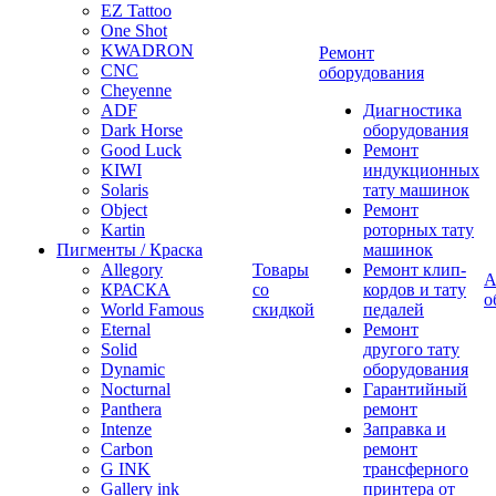
EZ Tattoo
One Shot
KWADRON
Ремонт
CNC
оборудования
Cheyenne
ADF
Диагностика
Dark Horse
оборудования
Good Luck
Ремонт
KIWI
индукционных
Solaris
тату машинок
Object
Ремонт
Kartin
роторных тату
Пигменты / Краска
машинок
Allegory
Товары
Ремонт клип-
А
КРАСКА
со
кордов и тату
о
World Famous
скидкой
педалей
Eternal
Ремонт
Solid
другого тату
Dynamic
оборудования
Nocturnal
Гарантийный
Panthera
ремонт
Intenze
Заправка и
Carbon
ремонт
G INK
трансферного
Gallery ink
принтера от