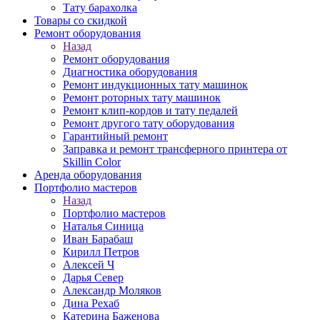
Тату барахолка
Товары со скидкой
Ремонт оборудования
Назад
Ремонт оборудования
Диагностика оборудования
Ремонт индукционных тату машинок
Ремонт роторных тату машинок
Ремонт клип-кордов и тату педалей
Ремонт другого тату оборудования
Гарантийный ремонт
Заправка и ремонт трансферного принтера от
Skillin Color
Аренда оборудования
Портфолио мастеров
Назад
Портфолио мастеров
Наталья Синица
Иван Барабаш
Кирилл Петров
Алексей Ч
Дарья Север
Александр Моляков
Дина Рехаб
Катерина Баженова