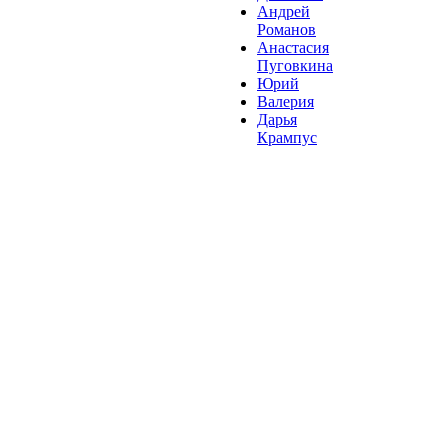
Андрей
Романов
Анастасия
Пуговкина
Юрий
Валерия
Дарья
Крампус