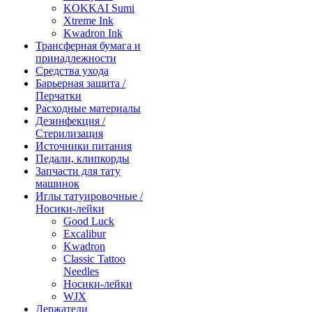
KOKKAI Sumi
Xtreme Ink
Kwadron Ink
Трансферная бумага и
принадлежности
Средства ухода
Барьерная защита /
Перчатки
Расходные материалы
Дезинфекция /
Стерилизация
Источники питания
Педали, клипкорды
Запчасти для тату
машинок
Иглы татуировочные /
Носики-лейки
Good Luck
Excalibur
Kwadron
Classic Tattoo
Needles
Носики-лейки
WJX
Держатели