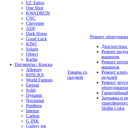
EZ Tattoo
One Shot
KWADRON
CNC
Cheyenne
ADF
Dark Horse
Ремонт оборудова
Good Luck
KIWI
Диагностика
Solaris
Ремонт инду
Object
машинок
Kartin
Ремонт ротор
Пигменты / Краска
машинок
Allegory
Товары со
Ремонт клип-
КРАСКА
скидкой
педалей
World Famous
Ремонт друго
Eternal
оборудовани
Solid
Гарантийный
Dynamic
Заправка и р
Nocturnal
трансферного
Panthera
Skillin Color
Intenze
Carbon
G INK
Gallery ink