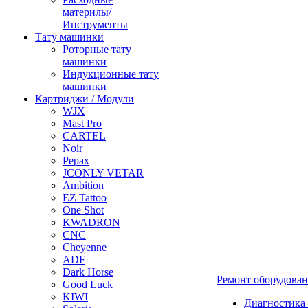
материлы/
Инструменты
Тату машинки
Роторные тату
машинки
Индукционные тату
машинки
Картриджи / Модули
WJX
Mast Pro
CARTEL
Noir
Pepax
JCONLY VETAR
Ambition
EZ Tattoo
One Shot
KWADRON
CNC
Cheyenne
ADF
Dark Horse
Ремонт оборудова
Good Luck
KIWI
Диагностика