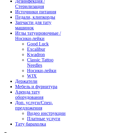
Дезинфекция /
Стерилизация
Источники питания
Педали, клипкорды
Запчасти для тату
машинок
Иглы татуировочные /
Носики-лейки
Good Luck
Excalibur
Kwadron
Classic Tattoo
Needles
Носики-лейки
WJX
Держатели
Мебель и фурнитура
Аренда тату
оборудования
Доп. услуги/Спец.
предложения
Видео инструкции
Платные услуги
Тату барахолка