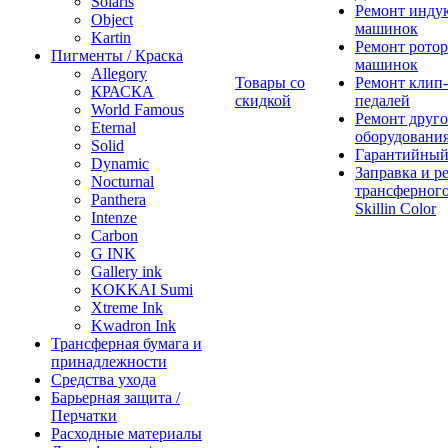
Solaris
Ремонт инду
Object
машинок
Kartin
Ремонт ротор
Пигменты / Краска
машинок
Allegory
Товары со
Ремонт клип-
КРАСКА
скидкой
педалей
World Famous
Ремонт друго
Eternal
оборудовани
Solid
Гарантийный
Dynamic
Заправка и р
Nocturnal
трансферного
Panthera
Skillin Color
Intenze
Carbon
G INK
Gallery ink
KOKKAI Sumi
Xtreme Ink
Kwadron Ink
Трансферная бумага и
принадлежности
Средства ухода
Барьерная защита /
Перчатки
Расходные материалы