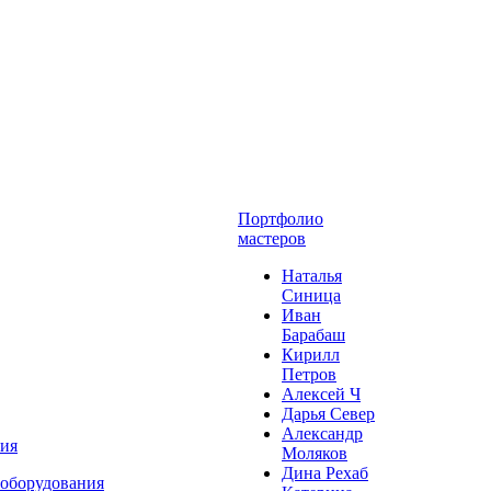
Портфолио
мастеров
Наталья
Синица
Иван
Барабаш
Кирилл
Петров
Алексей Ч
Дарья Север
Александр
ния
Моляков
Дина Рехаб
 оборудования