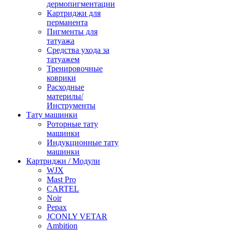
дермопигментации
Картриджи для
перманента
Пигменты для
татуажа
Средства ухода за
татуажем
Тренировочные
коврики
Расходные
материлы/
Инструменты
Тату машинки
Роторные тату
машинки
Индукционные тату
машинки
Картриджи / Модули
WJX
Mast Pro
CARTEL
Noir
Pepax
JCONLY VETAR
Ambition