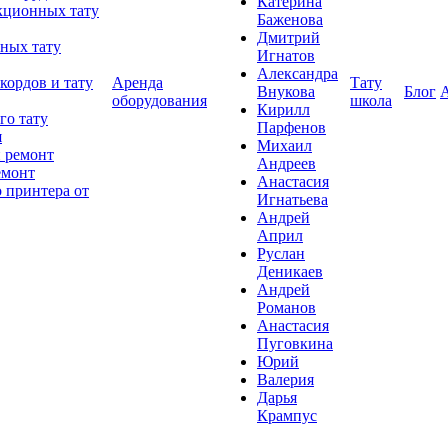
Катерина
кционных тату
Баженова
Дмитрий
ных тату
Игнатов
Александра
кордов и тату
Аренда
Тату
Внукова
Блог
оборудования
школа
Кирилл
го тату
Парфенов
я
Михаил
 ремонт
Андреев
емонт
Анастасия
 принтера от
Игнатьева
Андрей
Април
Руслан
Деникаев
Андрей
Романов
Анастасия
Пуговкина
Юрий
Валерия
Дарья
Крампус