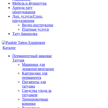
Мебель и фурнитура
Аренда тату
оборудования
Доп. услуги/Спец.
предложения
Видео инструкции
Платные услуги
Тату барахолка
Каталог
Перманентный макияж/
Татуаж
Машинки для
дермопигментации
Картриджи для
перманента
Пигменты для
татуажа
Средства ухода за
татуажем
Тренировочные
коврики
Расходные