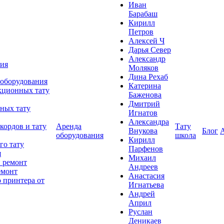
Иван
Барабаш
Кирилл
Петров
Алексей Ч
Дарья Север
Александр
ния
Моляков
Дина Рехаб
 оборудования
Катерина
кционных тату
Баженова
Дмитрий
ных тату
Игнатов
Александра
кордов и тату
Аренда
Тату
Внукова
Блог
оборудования
школа
Кирилл
го тату
Парфенов
я
Михаил
 ремонт
Андреев
емонт
Анастасия
 принтера от
Игнатьева
Андрей
Април
Руслан
Деникаев