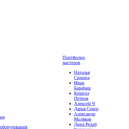
Портфолио
мастеров
Наталья
Синица
Иван
Барабаш
Кирилл
Петров
Алексей Ч
Дарья Север
Александр
ния
Моляков
Дина Рехаб
 оборудования