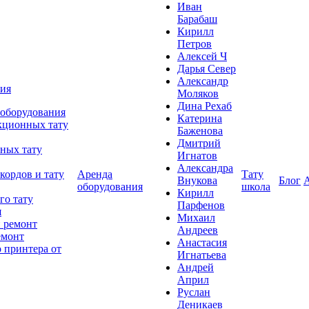
Иван
Барабаш
Кирилл
Петров
Алексей Ч
Дарья Север
Александр
ния
Моляков
Дина Рехаб
 оборудования
Катерина
кционных тату
Баженова
Дмитрий
ных тату
Игнатов
Александра
кордов и тату
Аренда
Тату
Внукова
Блог
оборудования
школа
Кирилл
го тату
Парфенов
я
Михаил
 ремонт
Андреев
емонт
Анастасия
 принтера от
Игнатьева
Андрей
Април
Руслан
Деникаев