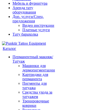
Мебель и фурнитура
Аренда тату
оборудования
Доп. услуги/Спец.
предложения
Видео инструкции
Платные услуги
Тату барахолка
Каталог
Перманентный макияж/
Татуаж
Машинки для
дермопигментации
Картриджи для
перманента
Пигменты для
татуажа
Средства ухода за
татуажем
Тренировочные
коврики
Расходные