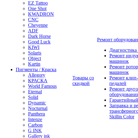
EZ Tattoo
One Shot
KWADRON
CNC
Cheyenne
ADF
Dark Horse
Ремонт оборудова
Good Luck
KIWI
Диагностика
Solaris
Ремонт инду
Object
машинок
Kartin
Ремонт ротор
Пигменты / Краска
машинок
Allegory
Товары со
Ремонт клип-
КРАСКА
скидкой
педалей
World Famous
Ремонт друго
Eternal
оборудовани
Solid
Гарантийный
Dynamic
Заправка и р
Nocturnal
трансферного
Panthera
Skillin Color
Intenze
Carbon
G INK
Gallery ink