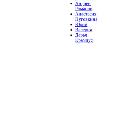
Андрей
Романов
Анастасия
Пуговкина
Юрий
Валерия
Дарья
Крампус