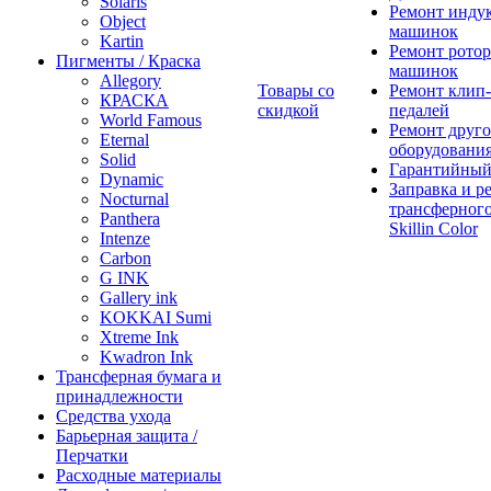
Solaris
Ремонт инду
Object
машинок
Kartin
Ремонт ротор
Пигменты / Краска
машинок
Allegory
Товары со
Ремонт клип-
КРАСКА
скидкой
педалей
World Famous
Ремонт друго
Eternal
оборудовани
Solid
Гарантийный
Dynamic
Заправка и р
Nocturnal
трансферного
Panthera
Skillin Color
Intenze
Carbon
G INK
Gallery ink
KOKKAI Sumi
Xtreme Ink
Kwadron Ink
Трансферная бумага и
принадлежности
Средства ухода
Барьерная защита /
Перчатки
Расходные материалы