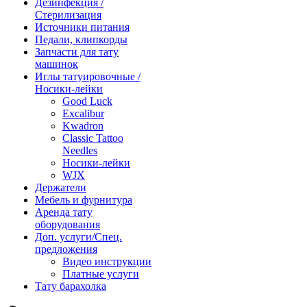
Дезинфекция /
Стерилизация
Источники питания
Педали, клипкорды
Запчасти для тату
машинок
Иглы татуировочные /
Носики-лейки
Good Luck
Excalibur
Kwadron
Classic Tattoo
Needles
Носики-лейки
WJX
Держатели
Мебель и фурнитура
Аренда тату
оборудования
Доп. услуги/Спец.
предложения
Видео инструкции
Платные услуги
Тату барахолка