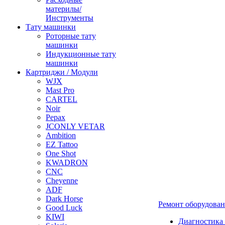
материлы/
Инструменты
Тату машинки
Роторные тату
машинки
Индукционные тату
машинки
Картриджи / Модули
WJX
Mast Pro
CARTEL
Noir
Pepax
JCONLY VETAR
Ambition
EZ Tattoo
One Shot
KWADRON
CNC
Cheyenne
ADF
Dark Horse
Ремонт оборудова
Good Luck
KIWI
Диагностика