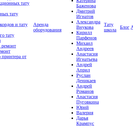
Катерина
кционных тату
Баженова
Дмитрий
ных тату
Игнатов
Александра
кордов и тату
Аренда
Тату
Внукова
Блог
оборудования
школа
Кирилл
го тату
Парфенов
я
Михаил
 ремонт
Андреев
емонт
Анастасия
 принтера от
Игнатьева
Андрей
Април
Руслан
Деникаев
Андрей
Романов
Анастасия
Пуговкина
Юрий
Валерия
Дарья
Крампус