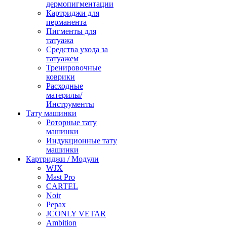
дермопигментации
Картриджи для
перманента
Пигменты для
татуажа
Средства ухода за
татуажем
Тренировочные
коврики
Расходные
материлы/
Инструменты
Тату машинки
Роторные тату
машинки
Индукционные тату
машинки
Картриджи / Модули
WJX
Mast Pro
CARTEL
Noir
Pepax
JCONLY VETAR
Ambition