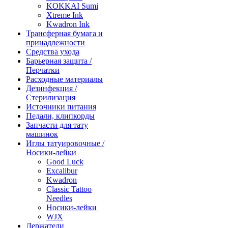
KOKKAI Sumi
Xtreme Ink
Kwadron Ink
Трансферная бумага и
принадлежности
Средства ухода
Барьерная защита /
Перчатки
Расходные материалы
Дезинфекция /
Стерилизация
Источники питания
Педали, клипкорды
Запчасти для тату
машинок
Иглы татуировочные /
Носики-лейки
Good Luck
Excalibur
Kwadron
Classic Tattoo
Needles
Носики-лейки
WJX
Держатели