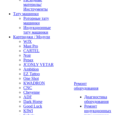
материлы/
Инструменты
Тату машинки
Роторные тату
машинки
Индукционные
тату машинки
Картриджи / Модули
WJX
Mast Pro
CARTEL
Noir
Pepax
JCONLY VETAR
Ambition
EZ Tattoo
One Shot
KWADRON
Ремонт
CNC
оборудования
Cheyenne
ADF
Диагностика
Dark Horse
оборудования
Good Luck
Ремонт
KIWI
индукционных