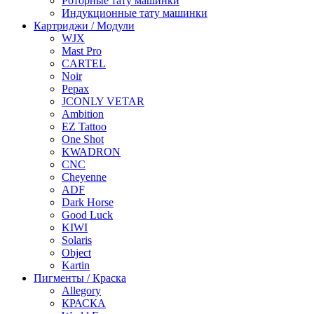
Роторные тату машинки
Индукционные тату машинки
Картриджи / Модули
WJX
Mast Pro
CARTEL
Noir
Pepax
JCONLY VETAR
Ambition
EZ Tattoo
One Shot
KWADRON
CNC
Cheyenne
ADF
Dark Horse
Good Luck
KIWI
Solaris
Object
Kartin
Пигменты / Краска
Allegory
КРАСКА