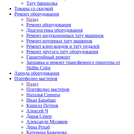
Тату барахолка
Товары со скидкой
Ремонт оборудования
Назад
Ремонт оборудования
Диагностика оборудования
Ремонт индукционных тату машинок
Ремонт роторных тату машинок
Ремонт клип-кордов и тату педалей
Ремонт другого тату оборудования
Гарантийный ремонт
Заправка и ремонт трансферного принтера от
Skillin Color
Аренда оборудования
Портфолио мастеров
Назад
Портфолио мастеров
Наталья Синица
Иван Барабаш
Кирилл Петров
Алексей Ч
Дарья Север
Александр Моляков
Дина Рехаб
Катерина Баженова