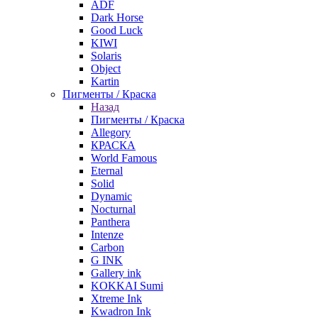
ADF
Dark Horse
Good Luck
KIWI
Solaris
Object
Kartin
Пигменты / Краска
Назад
Пигменты / Краска
Allegory
КРАСКА
World Famous
Eternal
Solid
Dynamic
Nocturnal
Panthera
Intenze
Carbon
G INK
Gallery ink
KOKKAI Sumi
Xtreme Ink
Kwadron Ink