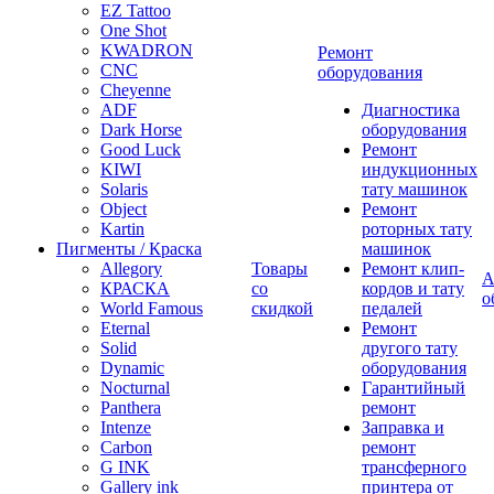
EZ Tattoo
One Shot
KWADRON
Ремонт
CNC
оборудования
Cheyenne
ADF
Диагностика
Dark Horse
оборудования
Good Luck
Ремонт
KIWI
индукционных
Solaris
тату машинок
Object
Ремонт
Kartin
роторных тату
Пигменты / Краска
машинок
Allegory
Товары
Ремонт клип-
А
КРАСКА
со
кордов и тату
о
World Famous
скидкой
педалей
Eternal
Ремонт
Solid
другого тату
Dynamic
оборудования
Nocturnal
Гарантийный
Panthera
ремонт
Intenze
Заправка и
Carbon
ремонт
G INK
трансферного
Gallery ink
принтера от