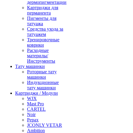
дермопигментации
Картриджи для
перманента
Пигменты для
татуажа
Средства ухода за
татуажем
Тренировочные
коврики
Расходные
материлы/
Инструменты
Тату машинки
Роторные тату
машинки
Индукционные
тату машинки
Картриджи / Модули
WJX
Mast Pro
CARTEL
Noir
Pepax
JCONLY VETAR
Ambition