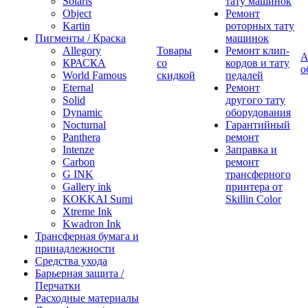
Solaris
тату машинок
Object
Ремонт
Kartin
роторных тату
Пигменты / Краска
машинок
Allegory
Товары
Ремонт клип-
А
КРАСКА
со
кордов и тату
о
World Famous
скидкой
педалей
Eternal
Ремонт
Solid
другого тату
Dynamic
оборудования
Nocturnal
Гарантийный
Panthera
ремонт
Intenze
Заправка и
Carbon
ремонт
G INK
трансферного
Gallery ink
принтера от
KOKKAI Sumi
Skillin Color
Xtreme Ink
Kwadron Ink
Трансферная бумага и
принадлежности
Средства ухода
Барьерная защита /
Перчатки
Расходные материалы