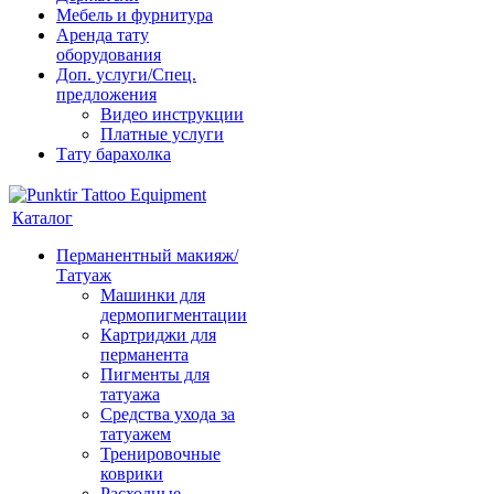
Мебель и фурнитура
Аренда тату
оборудования
Доп. услуги/Спец.
предложения
Видео инструкции
Платные услуги
Тату барахолка
Каталог
Перманентный макияж/
Татуаж
Машинки для
дермопигментации
Картриджи для
перманента
Пигменты для
татуажа
Средства ухода за
татуажем
Тренировочные
коврики
Расходные