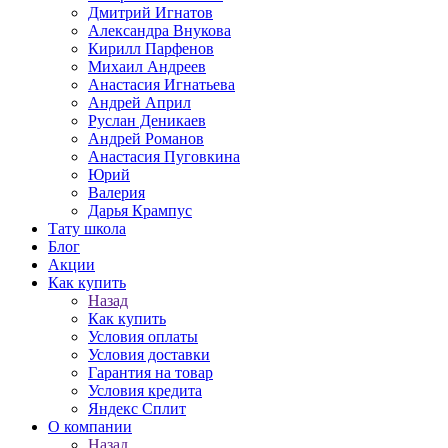
Дмитрий Игнатов
Александра Внукова
Кирилл Парфенов
Михаил Андреев
Анастасия Игнатьева
Андрей Април
Руслан Деникаев
Андрей Романов
Анастасия Пуговкина
Юрий
Валерия
Дарья Крампус
Тату школа
Блог
Акции
Как купить
Назад
Как купить
Условия оплаты
Условия доставки
Гарантия на товар
Условия кредита
Яндекс Сплит
О компании
Назад