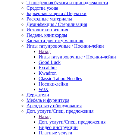
Трансферная бумага и принадлежности
Средства ухода
Барьерная защита / Перчатки
Расходные материалы
Дезинфекция / Стерилизация
Источники питания
Педали, клипкорды
Запчасти для тату машинок
Иглы татуировочные / Носики-лейки
Назад
Иглы татуировочные / Носики-лейки
Good Luck
Excalibur
Kwadron
Classic Tattoo Needles
Носики-лейки
WJX
Держатели
Мебель и фурнитура
Аренда тату оборудования
Доп. услуги/Спец. предложения
Назад
Доп. услуги/Спец. предложения
Видео инструкции
Платные услуги