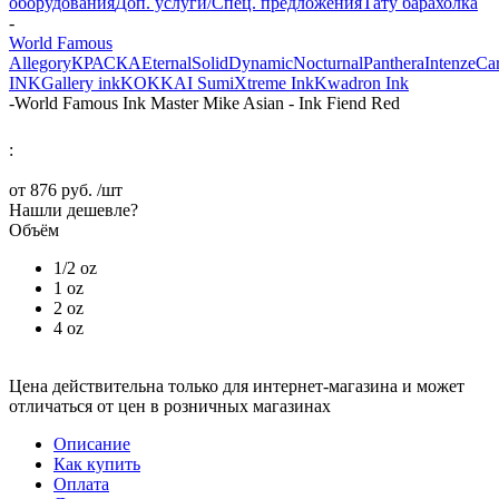
оборудования
Доп. услуги/Спец. предложения
Тату барахолка
-
World Famous
Allegory
КРАСКА
Eternal
Solid
Dynamic
Nocturnal
Panthera
Intenze
Ca
INK
Gallery ink
KOKKAI Sumi
Xtreme Ink
Kwadron Ink
-
World Famous Ink Master Mike Asian - Ink Fiend Red
:
от
876 руб.
/шт
Нашли дешевле?
Объём
1/2 oz
1 oz
2 oz
4 oz
Цена действительна только для интернет-магазина и может
отличаться от цен в розничных магазинах
Описание
Как купить
Оплата