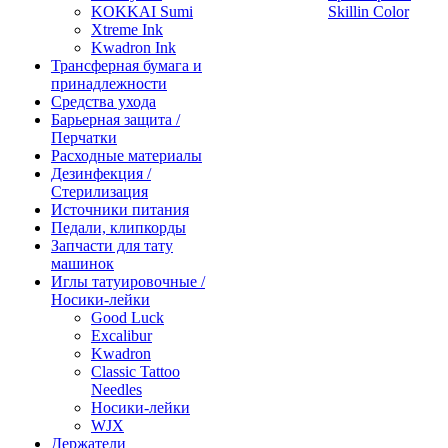
KOKKAI Sumi
Skillin Color
Xtreme Ink
Kwadron Ink
Трансферная бумага и
принадлежности
Средства ухода
Барьерная защита /
Перчатки
Расходные материалы
Дезинфекция /
Стерилизация
Источники питания
Педали, клипкорды
Запчасти для тату
машинок
Иглы татуировочные /
Носики-лейки
Good Luck
Excalibur
Kwadron
Classic Tattoo
Needles
Носики-лейки
WJX
Держатели