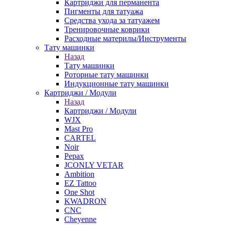
Картриджи для перманента
Пигменты для татуажа
Средства ухода за татуажем
Тренировочные коврики
Расходные материлы/Инструменты
Тату машинки
Назад
Тату машинки
Роторные тату машинки
Индукционные тату машинки
Картриджи / Модули
Назад
Картриджи / Модули
WJX
Mast Pro
CARTEL
Noir
Pepax
JCONLY VETAR
Ambition
EZ Tattoo
One Shot
KWADRON
CNC
Cheyenne