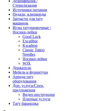
Дезинфекция /
Стерилизация
Источники питания
Педали, клипкорды
Запчасти для тату
машинок
Иглы татуировочные /
Носики-лейки
Good Luck
Excalibur
Kwadron
Classic Tattoo
Needles
Носики-лейки
WJX
Держатели
Мебель и фурнитура
Аренда тату
оборудования
Доп. услуги/Спец.
предложения
Видео инструкции
Платные услуги
Тату барахолка