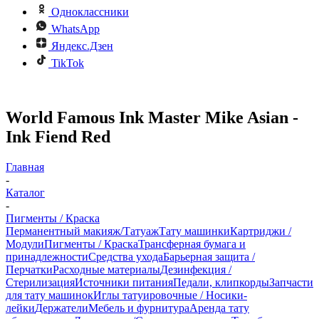
Одноклассники
WhatsApp
Яндекс.Дзен
TikTok
World Famous Ink Master Mike Asian -
Ink Fiend Red
Главная
-
Каталог
-
Пигменты / Краска
Перманентный макияж/Татуаж
Тату машинки
Картриджи /
Модули
Пигменты / Краска
Трансферная бумага и
принадлежности
Средства ухода
Барьерная защита /
Перчатки
Расходные материалы
Дезинфекция /
Стерилизация
Источники питания
Педали, клипкорды
Запчасти
для тату машинок
Иглы татуировочные / Носики-
лейки
Держатели
Мебель и фурнитура
Аренда тату