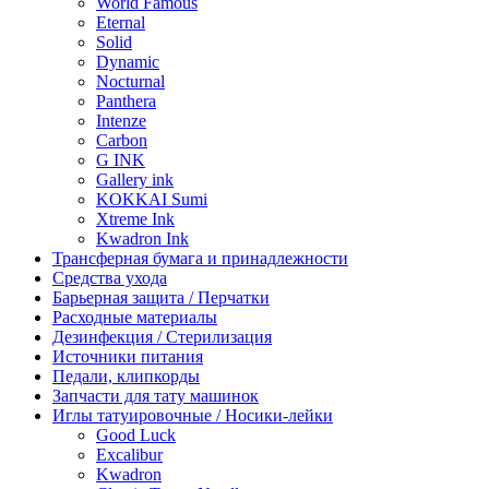
World Famous
Eternal
Solid
Dynamic
Nocturnal
Panthera
Intenze
Carbon
G INK
Gallery ink
KOKKAI Sumi
Xtreme Ink
Kwadron Ink
Трансферная бумага и принадлежности
Средства ухода
Барьерная защита / Перчатки
Расходные материалы
Дезинфекция / Стерилизация
Источники питания
Педали, клипкорды
Запчасти для тату машинок
Иглы татуировочные / Носики-лейки
Good Luck
Excalibur
Kwadron