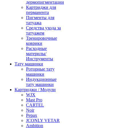
дермопигментации
Картриджи для
перманента
Пигменты для
татуажа
Средства ухода за
татуажем
Тренировочные
коврики
Расходные
материлы/
Инструменты
Тату машинки
Роторные тату
машинки
Индукционные
тату машинки
Картриджи / Модули
WJX
Mast Pro
CARTEL
Noir
Pepax
JCONLY VETAR
Ambition