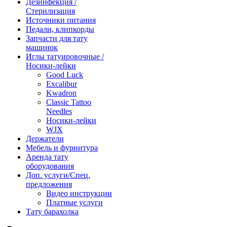
Дезинфекция /
Стерилизация
Источники питания
Педали, клипкорды
Запчасти для тату
машинок
Иглы татуировочные /
Носики-лейки
Good Luck
Excalibur
Kwadron
Classic Tattoo
Needles
Носики-лейки
WJX
Держатели
Мебель и фурнитура
Аренда тату
оборудования
Доп. услуги/Спец.
предложения
Видео инструкции
Платные услуги
Тату барахолка