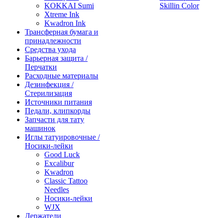
KOKKAI Sumi
Skillin Color
Xtreme Ink
Kwadron Ink
Трансферная бумага и
принадлежности
Средства ухода
Барьерная защита /
Перчатки
Расходные материалы
Дезинфекция /
Стерилизация
Источники питания
Педали, клипкорды
Запчасти для тату
машинок
Иглы татуировочные /
Носики-лейки
Good Luck
Excalibur
Kwadron
Classic Tattoo
Needles
Носики-лейки
WJX
Держатели