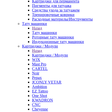
Картриджи для перманента
Пигменты для татуажа
Средства ухода за татуажем
Тренировочные коврики
Расходные материлы/Инструменты
Тату машинки
Назад
Тату машинки
Роторные тату машинки
Индукционные тату машинки
Картриджи / Модули
Назад
Картриджи / Модули
WJX
Mast Pro
CARTEL
Noir
Pepax
JCONLY VETAR
Ambition
EZ Tattoo
One Shot
KWADRON
CNC
Cheyenne