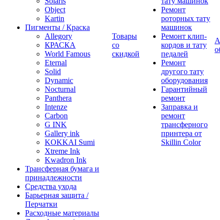
Solaris
тату машинок
Object
Ремонт
Kartin
роторных тату
Пигменты / Краска
машинок
Allegory
Товары
Ремонт клип-
А
КРАСКА
со
кордов и тату
о
World Famous
скидкой
педалей
Eternal
Ремонт
Solid
другого тату
Dynamic
оборудования
Nocturnal
Гарантийный
Panthera
ремонт
Intenze
Заправка и
Carbon
ремонт
G INK
трансферного
Gallery ink
принтера от
KOKKAI Sumi
Skillin Color
Xtreme Ink
Kwadron Ink
Трансферная бумага и
принадлежности
Средства ухода
Барьерная защита /
Перчатки
Расходные материалы