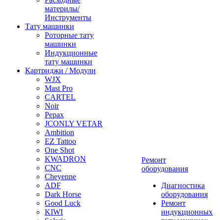
материлы/
Инструменты
Тату машинки
Роторные тату
машинки
Индукционные
тату машинки
Картриджи / Модули
WJX
Mast Pro
CARTEL
Noir
Pepax
JCONLY VETAR
Ambition
EZ Tattoo
One Shot
KWADRON
Ремонт
CNC
оборудования
Cheyenne
ADF
Диагностика
Dark Horse
оборудования
Good Luck
Ремонт
KIWI
индукционных