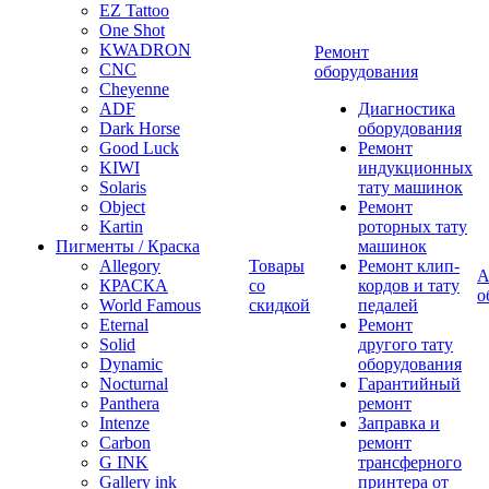
EZ Tattoo
One Shot
KWADRON
Ремонт
CNC
оборудования
Cheyenne
ADF
Диагностика
Dark Horse
оборудования
Good Luck
Ремонт
KIWI
индукционных
Solaris
тату машинок
Object
Ремонт
Kartin
роторных тату
Пигменты / Краска
машинок
Allegory
Товары
Ремонт клип-
А
КРАСКА
со
кордов и тату
о
World Famous
скидкой
педалей
Eternal
Ремонт
Solid
другого тату
Dynamic
оборудования
Nocturnal
Гарантийный
Panthera
ремонт
Intenze
Заправка и
Carbon
ремонт
G INK
трансферного
Gallery ink
принтера от