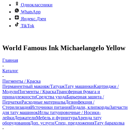
Одноклассники
WhatsApp
Яндекс.Дзен
TikTok
World Famous Ink Michaelangelo Yellow
Главная
-
Каталог
-
Пигменты / Краска
Перманентный макияж/Татуаж
Тату машинки
Картриджи /
Модули
Пигменты / Краска
Трансферная бумага и
принадлежности
Средства ухода
Барьерная защита /
Перчатки
Расходные материалы
Дезинфекция /
Стерилизация
Источники питания
Педали, клипкорды
Запчасти
для тату машинок
Иглы татуировочные / Носики-
лейки
Держатели
Мебель и фурнитура
Аренда тату
оборудования
Доп. услуги/Спец. предложения
Тату барахолка
-