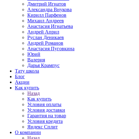
Дмитрий Игнатов
Александра Внукова
Кирилл Парфенов
Михаил Андреев
Анастасия Игнатьева
Андрей Април
Руслан Деникаев
Андрей Романов
Анастасия Пуговкина
Юрий
Валерия
Дарья Крампус
Тату школа
Блог
Акции
Как купить
Назад
Как купить
Условия оплаты
Условия доставки
Гарантия на товар
Условия кредита
Яндекс Сплит
О компании
Назад