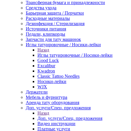
Трансферная бумага и принадлежности
Средства ухода
Барьерная защита / Перчатки
Расходные материалы
Дезинфекция / Стерилизация
Источники питания
Педали, клипкорды
Запчасти для тату машинок
Иглы татуировочные / Носики-лейки
Назад
Иглы татуировочные / Носики-лейки
Good Luck
Excalibur
Kwadron
Classic Tattoo Needles
Носики-лейки
WJX
Держатели
Мебель и фурнитура
Аренда тату оборудования
Доп. услуги/Спец. предложения
Назад
Доп. услуги/Спец. предложения
Видео инструкции
Платные услуги