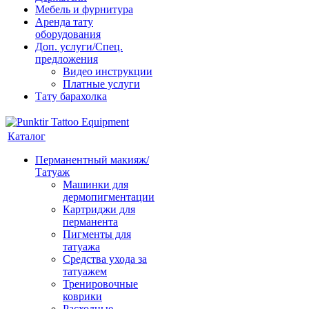
Мебель и фурнитура
Аренда тату
оборудования
Доп. услуги/Спец.
предложения
Видео инструкции
Платные услуги
Тату барахолка
Каталог
Перманентный макияж/
Татуаж
Машинки для
дермопигментации
Картриджи для
перманента
Пигменты для
татуажа
Средства ухода за
татуажем
Тренировочные
коврики
Расходные