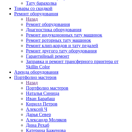
Тату барахолка
Товары со скидкой
Ремонт оборудования
Назад
Ремонт оборудования
Диагностика оборудования
Ремонт индукционных тату машинок
Ремонт роторных тату машинок
Ремонт клип-кордов и тату педалей
Ремонт другого тату оборудования
Гарантийный ремонт
Заправка и ремонт трансферного принтера от
Skillin Color
Аренда оборудования
Портфолио мастеров
Назад
Портфолио мастеров
Наталья Синица
Иван Барабаш
Кирилл Петров
Алексей Ч
Дарья Север
Александр Моляков
Дина Рехаб
Катерина Баженова