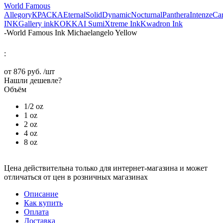
World Famous
Allegory
КРАСКА
Eternal
Solid
Dynamic
Nocturnal
Panthera
Intenze
Ca
INK
Gallery ink
KOKKAI Sumi
Xtreme Ink
Kwadron Ink
-
World Famous Ink Michaelangelo Yellow
:
от
876 руб.
/шт
Нашли дешевле?
Объём
1/2 oz
1 oz
2 oz
4 oz
8 oz
Цена действительна только для интернет-магазина и может
отличаться от цен в розничных магазинах
Описание
Как купить
Оплата
Доставка