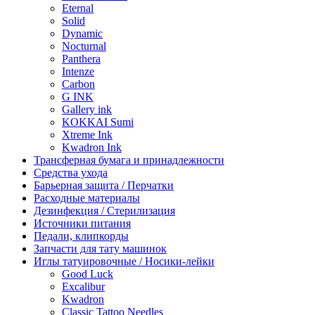
Eternal
Solid
Dynamic
Nocturnal
Panthera
Intenze
Carbon
G INK
Gallery ink
KOKKAI Sumi
Xtreme Ink
Kwadron Ink
Трансферная бумага и принадлежности
Средства ухода
Барьерная защита / Перчатки
Расходные материалы
Дезинфекция / Стерилизация
Источники питания
Педали, клипкорды
Запчасти для тату машинок
Иглы татуировочные / Носики-лейки
Good Luck
Excalibur
Kwadron
Classic Tattoo Needles