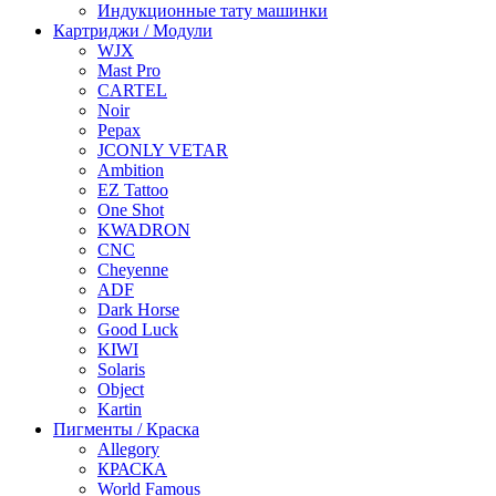
Индукционные тату машинки
Картриджи / Модули
WJX
Mast Pro
CARTEL
Noir
Pepax
JCONLY VETAR
Ambition
EZ Tattoo
One Shot
KWADRON
CNC
Cheyenne
ADF
Dark Horse
Good Luck
KIWI
Solaris
Object
Kartin
Пигменты / Краска
Allegory
КРАСКА
World Famous