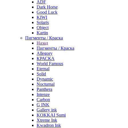
ADF
Dark Horse
Good Luck
KIWI
Solaris
Object
Kartin
Пигменты / Краска
Назад
Пигменты / Краска
Allegory
КРАСКА
World Famous
Eternal
Solid
Dynamic
Nocturnal
Panthera
Intenze
Carbon
G INK
Gallery ink
KOKKAI Sumi
Xtreme Ink
Kwadron Ink