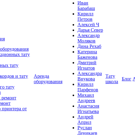
Иван
Барабаш
Кирилл
Петров
Алексей Ч
Дарья Север
Александр
ния
Моляков
Дина Рехаб
 оборудования
Катерина
кционных тату
Баженова
Дмитрий
ных тату
Игнатов
Александра
кордов и тату
Аренда
Тату
Внукова
Блог
оборудования
школа
Кирилл
го тату
Парфенов
я
Михаил
 ремонт
Андреев
емонт
Анастасия
 принтера от
Игнатьева
Андрей
Април
Руслан
Деникаев