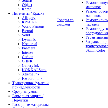
Solaris
Ремонт инду
Object
машинок
Kartin
Ремонт ротор
Пигменты / Краска
машинок
Allegory
Товары со
Ремонт клип-
КРАСКА
скидкой
педалей
World Famous
Ремонт друго
Eternal
оборудовани
Solid
Гарантийный
Dynamic
Заправка и р
Nocturnal
трансферного
Panthera
Skillin Color
Intenze
Carbon
G INK
Gallery ink
KOKKAI Sumi
Xtreme Ink
Kwadron Ink
Трансферная бумага и
принадлежности
Средства ухода
Барьерная защита /
Перчатки
Расходные материалы