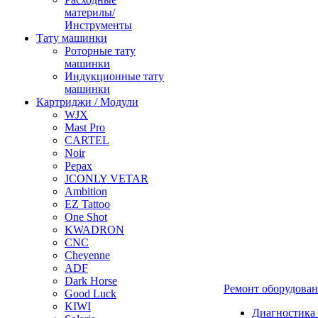
материлы/
Инструменты
Тату машинки
Роторные тату
машинки
Индукционные тату
машинки
Картриджи / Модули
WJX
Mast Pro
CARTEL
Noir
Pepax
JCONLY VETAR
Ambition
EZ Tattoo
One Shot
KWADRON
CNC
Cheyenne
ADF
Dark Horse
Ремонт оборудова
Good Luck
KIWI
Диагностика