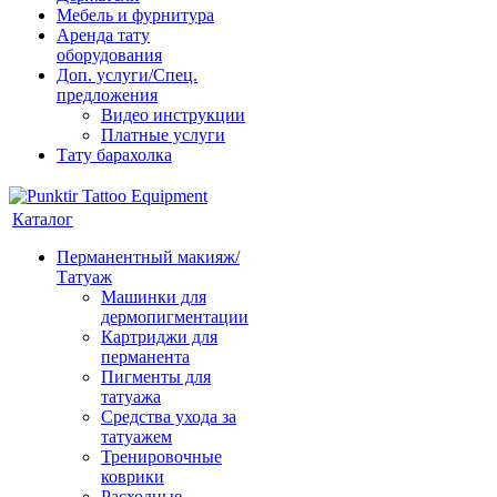
Мебель и фурнитура
Аренда тату
оборудования
Доп. услуги/Спец.
предложения
Видео инструкции
Платные услуги
Тату барахолка
Каталог
Перманентный макияж/
Татуаж
Машинки для
дермопигментации
Картриджи для
перманента
Пигменты для
татуажа
Средства ухода за
татуажем
Тренировочные
коврики
Расходные