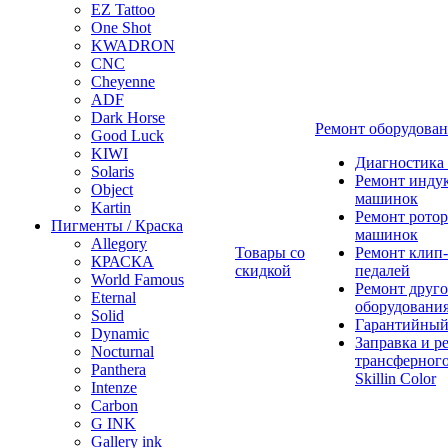
EZ Tattoo
One Shot
KWADRON
CNC
Cheyenne
ADF
Dark Horse
Ремонт оборудова
Good Luck
KIWI
Диагностика
Solaris
Ремонт инду
Object
машинок
Kartin
Ремонт ротор
Пигменты / Краска
машинок
Allegory
Товары со
Ремонт клип-
КРАСКА
скидкой
педалей
World Famous
Ремонт друго
Eternal
оборудовани
Solid
Гарантийный
Dynamic
Заправка и р
Nocturnal
трансферного
Panthera
Skillin Color
Intenze
Carbon
G INK
Gallery ink