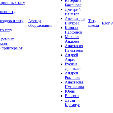
Катерина
кционных тату
Баженова
Дмитрий
ных тату
Игнатов
Александра
кордов и тату
Аренда
Тату
Внукова
Блог
оборудования
школа
Кирилл
го тату
Парфенов
я
Михаил
 ремонт
Андреев
емонт
Анастасия
 принтера от
Игнатьева
Андрей
Април
Руслан
Деникаев
Андрей
Романов
Анастасия
Пуговкина
Юрий
Валерия
Дарья
Крампус