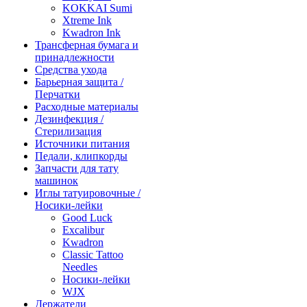
KOKKAI Sumi
Xtreme Ink
Kwadron Ink
Трансферная бумага и
принадлежности
Средства ухода
Барьерная защита /
Перчатки
Расходные материалы
Дезинфекция /
Стерилизация
Источники питания
Педали, клипкорды
Запчасти для тату
машинок
Иглы татуировочные /
Носики-лейки
Good Luck
Excalibur
Kwadron
Classic Tattoo
Needles
Носики-лейки
WJX
Держатели