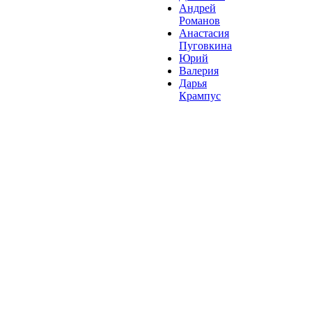
Андрей
Романов
Анастасия
Пуговкина
Юрий
Валерия
Дарья
Крампус