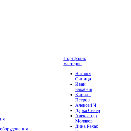
Портфолио
мастеров
Наталья
Синица
Иван
Барабаш
Кирилл
Петров
Алексей Ч
Дарья Север
Александр
ния
Моляков
Дина Рехаб
 оборудования