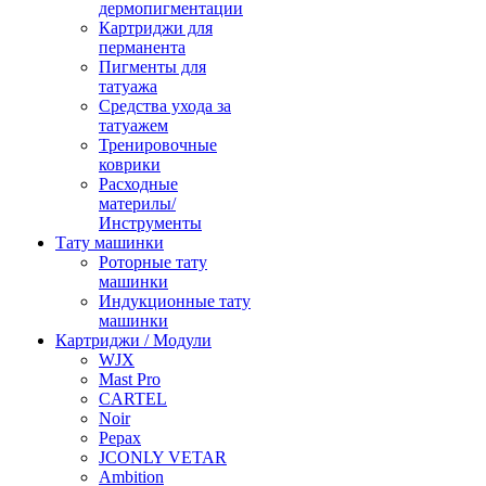
дермопигментации
Картриджи для
перманента
Пигменты для
татуажа
Средства ухода за
татуажем
Тренировочные
коврики
Расходные
материлы/
Инструменты
Тату машинки
Роторные тату
машинки
Индукционные тату
машинки
Картриджи / Модули
WJX
Mast Pro
CARTEL
Noir
Pepax
JCONLY VETAR
Ambition