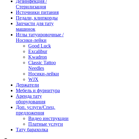
Дезинфекция /
Стерилизация
Источники питания
Педали, клипкорды
Запчасти для тату
машинок
Иглы татуировочные /
Носики-лейки
Good Luck
Excalibur
Kwadron
Classic Tattoo
Needles
Носики-лейки
WJX
Держатели
Мебель и фурнитура
Аренда тату
оборудования
Доп. услуги/Спец.
предложения
Видео инструкции
Платные услуги
Тату барахолка