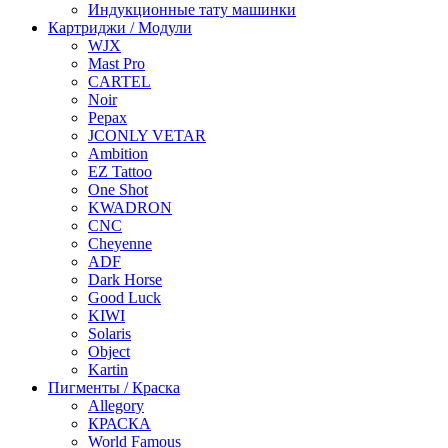
Индукционные тату машинки
Картриджи / Модули
WJX
Mast Pro
CARTEL
Noir
Pepax
JCONLY VETAR
Ambition
EZ Tattoo
One Shot
KWADRON
CNC
Cheyenne
ADF
Dark Horse
Good Luck
KIWI
Solaris
Object
Kartin
Пигменты / Краска
Allegory
КРАСКА
World Famous