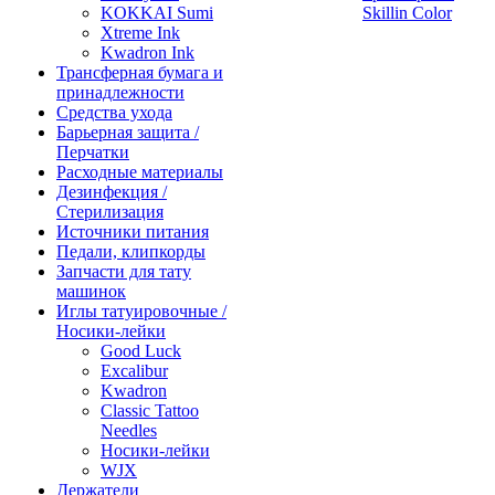
KOKKAI Sumi
Skillin Color
Xtreme Ink
Kwadron Ink
Трансферная бумага и
принадлежности
Средства ухода
Барьерная защита /
Перчатки
Расходные материалы
Дезинфекция /
Стерилизация
Источники питания
Педали, клипкорды
Запчасти для тату
машинок
Иглы татуировочные /
Носики-лейки
Good Luck
Excalibur
Kwadron
Classic Tattoo
Needles
Носики-лейки
WJX
Держатели