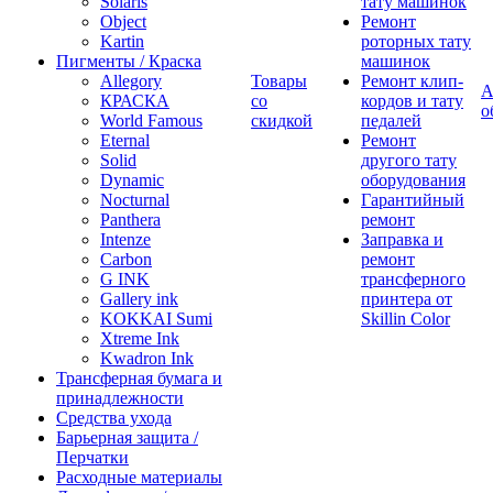
Solaris
тату машинок
Object
Ремонт
Kartin
роторных тату
Пигменты / Краска
машинок
Allegory
Товары
Ремонт клип-
А
КРАСКА
со
кордов и тату
о
World Famous
скидкой
педалей
Eternal
Ремонт
Solid
другого тату
Dynamic
оборудования
Nocturnal
Гарантийный
Panthera
ремонт
Intenze
Заправка и
Carbon
ремонт
G INK
трансферного
Gallery ink
принтера от
KOKKAI Sumi
Skillin Color
Xtreme Ink
Kwadron Ink
Трансферная бумага и
принадлежности
Средства ухода
Барьерная защита /
Перчатки
Расходные материалы