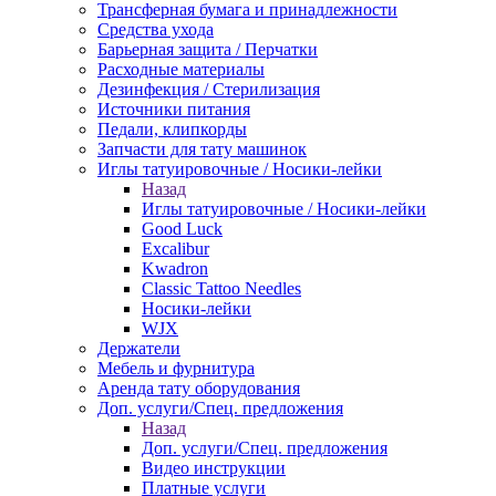
Трансферная бумага и принадлежности
Средства ухода
Барьерная защита / Перчатки
Расходные материалы
Дезинфекция / Стерилизация
Источники питания
Педали, клипкорды
Запчасти для тату машинок
Иглы татуировочные / Носики-лейки
Назад
Иглы татуировочные / Носики-лейки
Good Luck
Excalibur
Kwadron
Classic Tattoo Needles
Носики-лейки
WJX
Держатели
Мебель и фурнитура
Аренда тату оборудования
Доп. услуги/Спец. предложения
Назад
Доп. услуги/Спец. предложения
Видео инструкции
Платные услуги