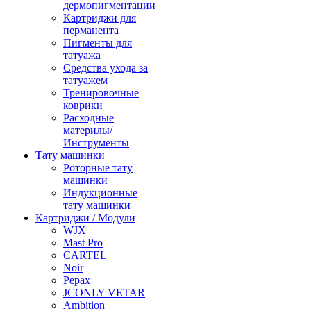
дермопигментации
Картриджи для
перманента
Пигменты для
татуажа
Средства ухода за
татуажем
Тренировочные
коврики
Расходные
материлы/
Инструменты
Тату машинки
Роторные тату
машинки
Индукционные
тату машинки
Картриджи / Модули
WJX
Mast Pro
CARTEL
Noir
Pepax
JCONLY VETAR
Ambition