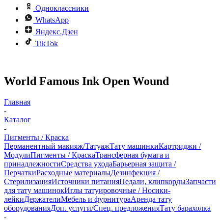
Одноклассники
WhatsApp
Яндекс.Дзен
TikTok
World Famous Ink Open Wound
Главная
-
Каталог
-
Пигменты / Краска
Перманентный макияж/Татуаж
Тату машинки
Картриджи /
Модули
Пигменты / Краска
Трансферная бумага и
принадлежности
Средства ухода
Барьерная защита /
Перчатки
Расходные материалы
Дезинфекция /
Стерилизация
Источники питания
Педали, клипкорды
Запчасти
для тату машинок
Иглы татуировочные / Носики-
лейки
Держатели
Мебель и фурнитура
Аренда тату
оборудования
Доп. услуги/Спец. предложения
Тату барахолка
-