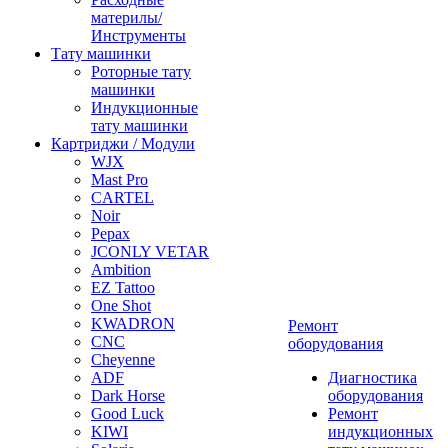
материлы/
Инструменты
Тату машинки
Роторные тату
машинки
Индукционные
тату машинки
Картриджи / Модули
WJX
Mast Pro
CARTEL
Noir
Pepax
JCONLY VETAR
Ambition
EZ Tattoo
One Shot
KWADRON
Ремонт
CNC
оборудования
Cheyenne
ADF
Диагностика
Dark Horse
оборудования
Good Luck
Ремонт
KIWI
индукционных