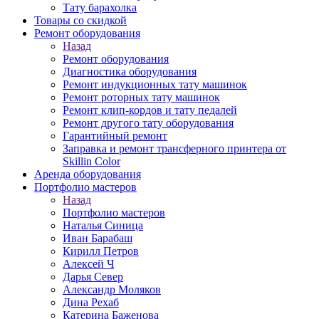
Тату барахолка
Товары со скидкой
Ремонт оборудования
Назад
Ремонт оборудования
Диагностика оборудования
Ремонт индукционных тату машинок
Ремонт роторных тату машинок
Ремонт клип-кордов и тату педалей
Ремонт другого тату оборудования
Гарантийный ремонт
Заправка и ремонт трансферного принтера от
Skillin Color
Аренда оборудования
Портфолио мастеров
Назад
Портфолио мастеров
Наталья Синица
Иван Барабаш
Кирилл Петров
Алексей Ч
Дарья Север
Александр Моляков
Дина Рехаб
Катерина Баженова