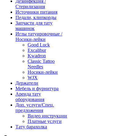
Дезинфекция /
Стерилизация
Источники питания
Педали, клипкорды
Запчасти для тату
машинок
Иглы татуировочные /
Носики-лейки
Good Luck
Excalibur
Kwadron
Classic Tattoo
Needles
Носики-лейки
WJX
Держатели
Мебель и фурнитура
Аренда тату
оборудования
Доп. услуги/Спец.
предложения
Видео инструкции
Платные услуги
Тату барахолка