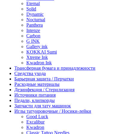
Eternal
Solid
Dynamic
Nocturnal
Panthera
Intenze
Carbon
G INK
Gallery ink
KOKKAI Sumi
Xtreme Ink
Kwadron Ink
Трансферная бумага и принадлежности
Средства ухода
Барьерная защита / Перчатки
Расходные материалы
Дезинфекция / Стерилизация
Источники питания
Педали, клипкорды
Запчасти для тату машинок
Иглы татуировочные / Носики-лейки
Good Luck
Excalibur
Kwadron
Classic Tattoo Needles