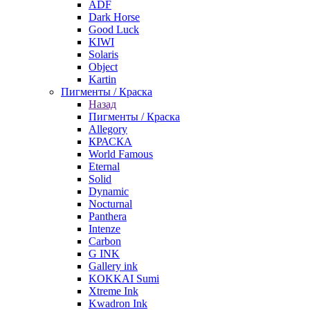
ADF
Dark Horse
Good Luck
KIWI
Solaris
Object
Kartin
Пигменты / Краска
Назад
Пигменты / Краска
Allegory
КРАСКА
World Famous
Eternal
Solid
Dynamic
Nocturnal
Panthera
Intenze
Carbon
G INK
Gallery ink
KOKKAI Sumi
Xtreme Ink
Kwadron Ink