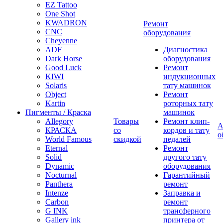
EZ Tattoo
One Shot
KWADRON
Ремонт
CNC
оборудования
Cheyenne
ADF
Диагностика
Dark Horse
оборудования
Good Luck
Ремонт
KIWI
индукционных
Solaris
тату машинок
Object
Ремонт
Kartin
роторных тату
Пигменты / Краска
машинок
Allegory
Товары
Ремонт клип-
А
КРАСКА
со
кордов и тату
о
World Famous
скидкой
педалей
Eternal
Ремонт
Solid
другого тату
Dynamic
оборудования
Nocturnal
Гарантийный
Panthera
ремонт
Intenze
Заправка и
Carbon
ремонт
G INK
трансферного
Gallery ink
принтера от