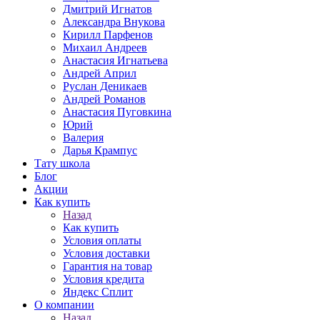
Дмитрий Игнатов
Александра Внукова
Кирилл Парфенов
Михаил Андреев
Анастасия Игнатьева
Андрей Април
Руслан Деникаев
Андрей Романов
Анастасия Пуговкина
Юрий
Валерия
Дарья Крампус
Тату школа
Блог
Акции
Как купить
Назад
Как купить
Условия оплаты
Условия доставки
Гарантия на товар
Условия кредита
Яндекс Сплит
О компании
Назад