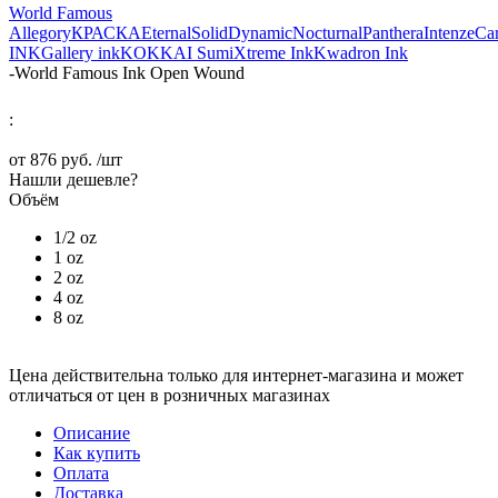
World Famous
Allegory
КРАСКА
Eternal
Solid
Dynamic
Nocturnal
Panthera
Intenze
Ca
INK
Gallery ink
KOKKAI Sumi
Xtreme Ink
Kwadron Ink
-
World Famous Ink Open Wound
:
от
876 руб.
/шт
Нашли дешевле?
Объём
1/2 oz
1 oz
2 oz
4 oz
8 oz
Цена действительна только для интернет-магазина и может
отличаться от цен в розничных магазинах
Описание
Как купить
Оплата
Доставка