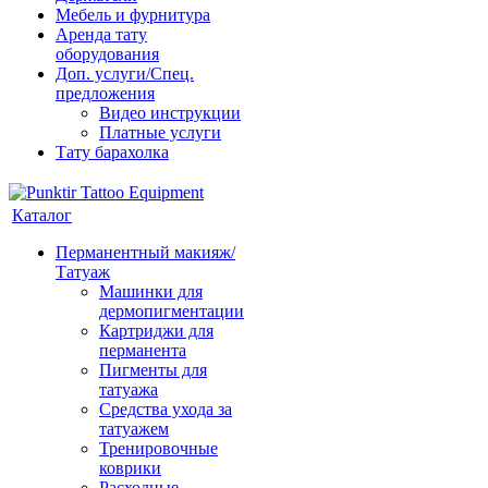
Мебель и фурнитура
Аренда тату
оборудования
Доп. услуги/Спец.
предложения
Видео инструкции
Платные услуги
Тату барахолка
Каталог
Перманентный макияж/
Татуаж
Машинки для
дермопигментации
Картриджи для
перманента
Пигменты для
татуажа
Средства ухода за
татуажем
Тренировочные
коврики
Расходные