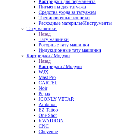
Картриджи для перманента
Пигменты для татуажа
Средства ухода за татуажем
Тренировочные коврики
Расходные материлы/Инструменты
Тату машинки
Назад
Тату машинки
Роторные тату машинки
Индукционные тату машинки
Картриджи / Модули
Назад
Картриджи / Модули
WJX
Mast Pro
CARTEL
Noir
Pepax
JCONLY VETAR
Ambition
EZ Tattoo
One Shot
KWADRON
CNC
Cheyenne