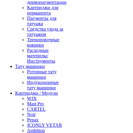
дермопигментации
Картриджи для
перманента
Пигменты для
татуажа
Средства ухода за
татуажем
Тренировочные
коврики
Расходные
материлы/
Инструменты
Тату машинки
Роторные тату
машинки
Индукционные
тату машинки
Картриджи / Модули
WJX
Mast Pro
CARTEL
Noir
Pepax
JCONLY VETAR
Ambition