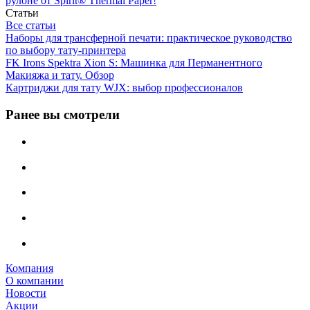
рулоне от Spirit® Thermal Paper!
Статьи
Все статьи
Наборы для трансферной печати: практическое руководство
по выбору тату‑принтера
FK Irons Spektra Xion S: Машинка для Перманентного
Макияжа и тату. Обзор
Картриджи для тату WJX: выбор профессионалов
Ранее вы смотрели
Компания
О компании
Новости
Акции