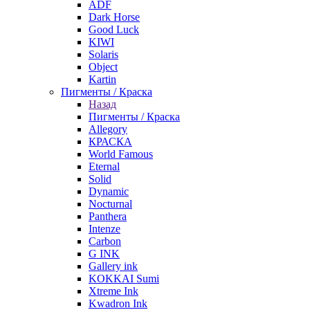
ADF
Dark Horse
Good Luck
KIWI
Solaris
Object
Kartin
Пигменты / Краска
Назад
Пигменты / Краска
Allegory
КРАСКА
World Famous
Eternal
Solid
Dynamic
Nocturnal
Panthera
Intenze
Carbon
G INK
Gallery ink
KOKKAI Sumi
Xtreme Ink
Kwadron Ink