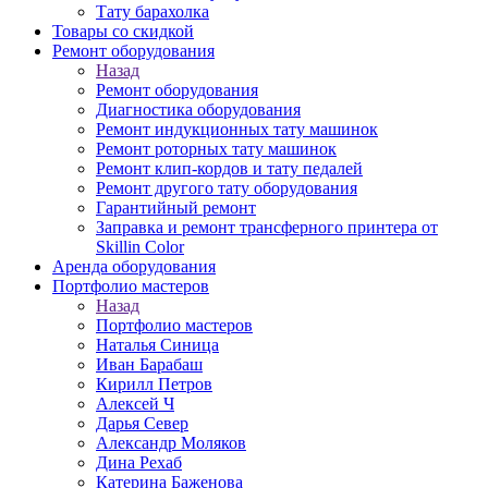
Тату барахолка
Товары со скидкой
Ремонт оборудования
Назад
Ремонт оборудования
Диагностика оборудования
Ремонт индукционных тату машинок
Ремонт роторных тату машинок
Ремонт клип-кордов и тату педалей
Ремонт другого тату оборудования
Гарантийный ремонт
Заправка и ремонт трансферного принтера от
Skillin Color
Аренда оборудования
Портфолио мастеров
Назад
Портфолио мастеров
Наталья Синица
Иван Барабаш
Кирилл Петров
Алексей Ч
Дарья Север
Александр Моляков
Дина Рехаб
Катерина Баженова