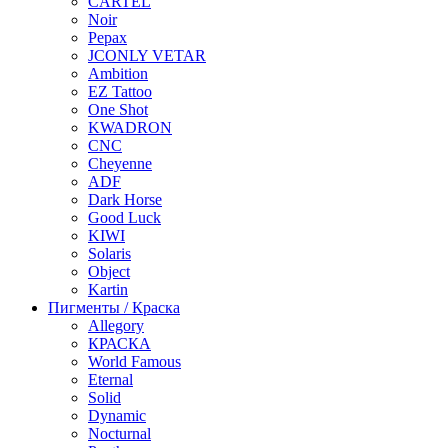
CARTEL
Noir
Pepax
JCONLY VETAR
Ambition
EZ Tattoo
One Shot
KWADRON
CNC
Cheyenne
ADF
Dark Horse
Good Luck
KIWI
Solaris
Object
Kartin
Пигменты / Краска
Allegory
КРАСКА
World Famous
Eternal
Solid
Dynamic
Nocturnal