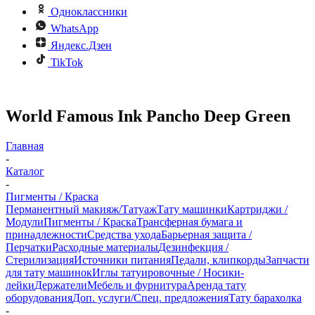
Одноклассники
WhatsApp
Яндекс.Дзен
TikTok
World Famous Ink Pancho Deep Green
Главная
-
Каталог
-
Пигменты / Краска
Перманентный макияж/Татуаж
Тату машинки
Картриджи /
Модули
Пигменты / Краска
Трансферная бумага и
принадлежности
Средства ухода
Барьерная защита /
Перчатки
Расходные материалы
Дезинфекция /
Стерилизация
Источники питания
Педали, клипкорды
Запчасти
для тату машинок
Иглы татуировочные / Носики-
лейки
Держатели
Мебель и фурнитура
Аренда тату
оборудования
Доп. услуги/Спец. предложения
Тату барахолка
-