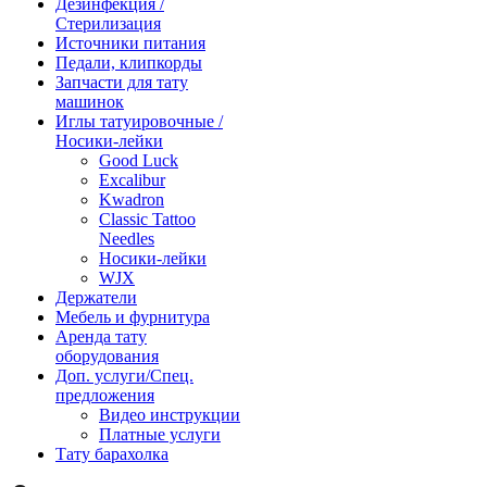
Дезинфекция /
Стерилизация
Источники питания
Педали, клипкорды
Запчасти для тату
машинок
Иглы татуировочные /
Носики-лейки
Good Luck
Excalibur
Kwadron
Classic Tattoo
Needles
Носики-лейки
WJX
Держатели
Мебель и фурнитура
Аренда тату
оборудования
Доп. услуги/Спец.
предложения
Видео инструкции
Платные услуги
Тату барахолка