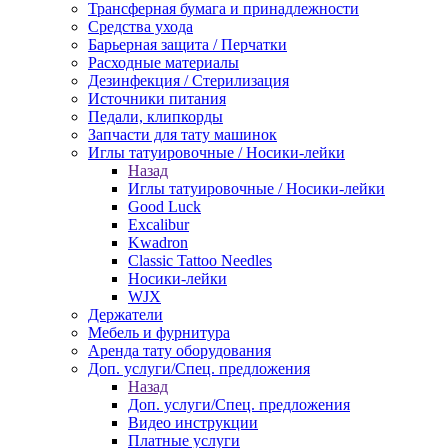
Трансферная бумага и принадлежности
Средства ухода
Барьерная защита / Перчатки
Расходные материалы
Дезинфекция / Стерилизация
Источники питания
Педали, клипкорды
Запчасти для тату машинок
Иглы татуировочные / Носики-лейки
Назад
Иглы татуировочные / Носики-лейки
Good Luck
Excalibur
Kwadron
Classic Tattoo Needles
Носики-лейки
WJX
Держатели
Мебель и фурнитура
Аренда тату оборудования
Доп. услуги/Спец. предложения
Назад
Доп. услуги/Спец. предложения
Видео инструкции
Платные услуги