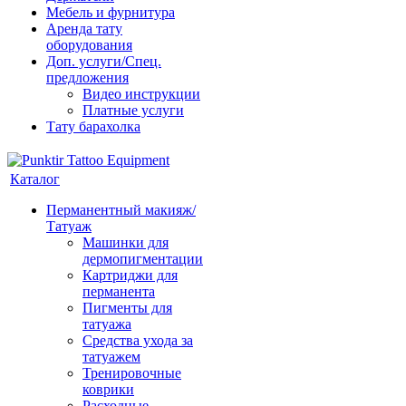
Мебель и фурнитура
Аренда тату
оборудования
Доп. услуги/Спец.
предложения
Видео инструкции
Платные услуги
Тату барахолка
Каталог
Перманентный макияж/
Татуаж
Машинки для
дермопигментации
Картриджи для
перманента
Пигменты для
татуажа
Средства ухода за
татуажем
Тренировочные
коврики
Расходные