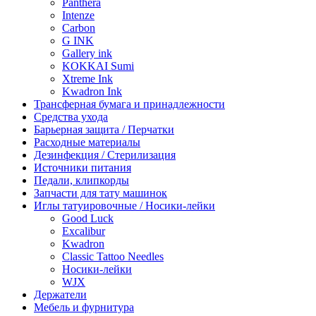
Panthera
Intenze
Carbon
G INK
Gallery ink
KOKKAI Sumi
Xtreme Ink
Kwadron Ink
Трансферная бумага и принадлежности
Средства ухода
Барьерная защита / Перчатки
Расходные материалы
Дезинфекция / Стерилизация
Источники питания
Педали, клипкорды
Запчасти для тату машинок
Иглы татуировочные / Носики-лейки
Good Luck
Excalibur
Kwadron
Classic Tattoo Needles
Носики-лейки
WJX
Держатели
Мебель и фурнитура