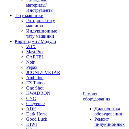
материлы/
Инструменты
Тату машинки
Роторные тату
машинки
Индукционные
тату машинки
Картриджи / Модули
WJX
Mast Pro
CARTEL
Noir
Pepax
JCONLY VETAR
Ambition
EZ Tattoo
One Shot
KWADRON
Ремонт
CNC
оборудования
Cheyenne
ADF
Диагностика
Dark Horse
оборудования
Good Luck
Ремонт
KIWI
индукционных