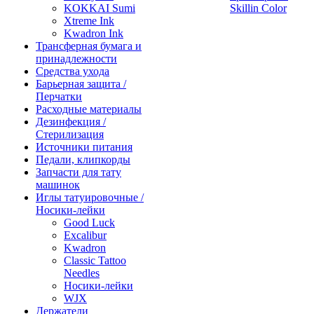
KOKKAI Sumi
Skillin Color
Xtreme Ink
Kwadron Ink
Трансферная бумага и
принадлежности
Средства ухода
Барьерная защита /
Перчатки
Расходные материалы
Дезинфекция /
Стерилизация
Источники питания
Педали, клипкорды
Запчасти для тату
машинок
Иглы татуировочные /
Носики-лейки
Good Luck
Excalibur
Kwadron
Classic Tattoo
Needles
Носики-лейки
WJX
Держатели