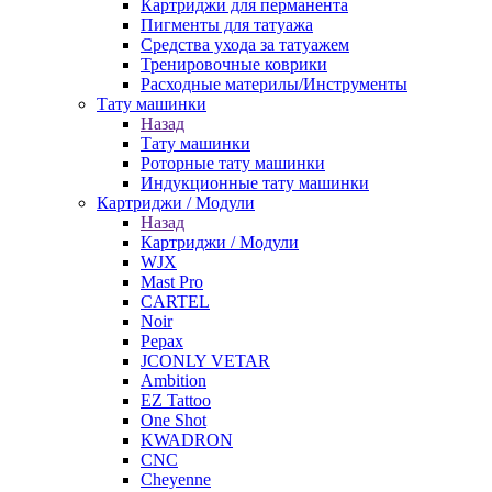
Картриджи для перманента
Пигменты для татуажа
Средства ухода за татуажем
Тренировочные коврики
Расходные материлы/Инструменты
Тату машинки
Назад
Тату машинки
Роторные тату машинки
Индукционные тату машинки
Картриджи / Модули
Назад
Картриджи / Модули
WJX
Mast Pro
CARTEL
Noir
Pepax
JCONLY VETAR
Ambition
EZ Tattoo
One Shot
KWADRON
CNC
Cheyenne