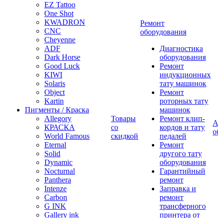
EZ Tattoo
One Shot
KWADRON
Ремонт
CNC
оборудования
Cheyenne
ADF
Диагностика
Dark Horse
оборудования
Good Luck
Ремонт
KIWI
индукционных
Solaris
тату машинок
Object
Ремонт
Kartin
роторных тату
Пигменты / Краска
машинок
Allegory
Товары
Ремонт клип-
А
КРАСКА
со
кордов и тату
о
World Famous
скидкой
педалей
Eternal
Ремонт
Solid
другого тату
Dynamic
оборудования
Nocturnal
Гарантийный
Panthera
ремонт
Intenze
Заправка и
Carbon
ремонт
G INK
трансферного
Gallery ink
принтера от