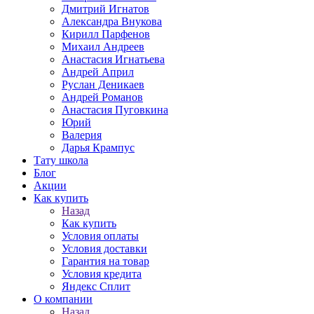
Дмитрий Игнатов
Александра Внукова
Кирилл Парфенов
Михаил Андреев
Анастасия Игнатьева
Андрей Април
Руслан Деникаев
Андрей Романов
Анастасия Пуговкина
Юрий
Валерия
Дарья Крампус
Тату школа
Блог
Акции
Как купить
Назад
Как купить
Условия оплаты
Условия доставки
Гарантия на товар
Условия кредита
Яндекс Сплит
О компании
Назад