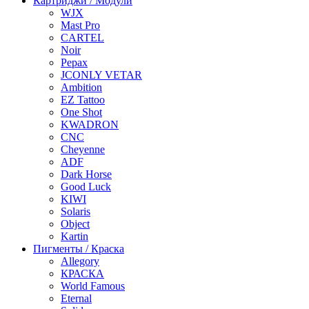
Картриджи / Модули
WJX
Mast Pro
CARTEL
Noir
Pepax
JCONLY VETAR
Ambition
EZ Tattoo
One Shot
KWADRON
CNC
Cheyenne
ADF
Dark Horse
Good Luck
KIWI
Solaris
Object
Kartin
Пигменты / Краска
Allegory
КРАСКА
World Famous
Eternal