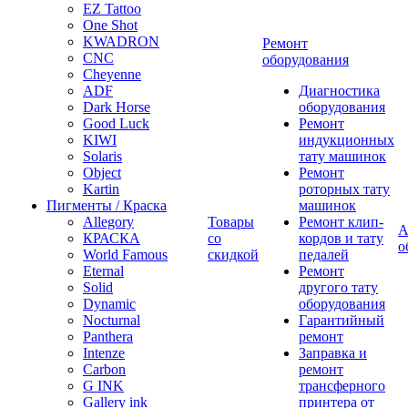
EZ Tattoo
One Shot
KWADRON
Ремонт
CNC
оборудования
Cheyenne
ADF
Диагностика
Dark Horse
оборудования
Good Luck
Ремонт
KIWI
индукционных
Solaris
тату машинок
Object
Ремонт
Kartin
роторных тату
Пигменты / Краска
машинок
Allegory
Товары
Ремонт клип-
А
КРАСКА
со
кордов и тату
о
World Famous
скидкой
педалей
Eternal
Ремонт
Solid
другого тату
Dynamic
оборудования
Nocturnal
Гарантийный
Panthera
ремонт
Intenze
Заправка и
Carbon
ремонт
G INK
трансферного
Gallery ink
принтера от