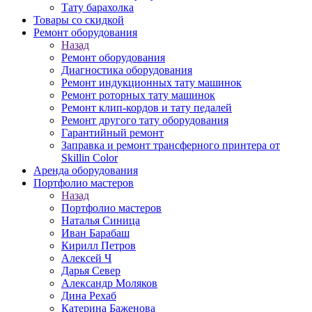
Тату барахолка
Товары со скидкой
Ремонт оборудования
Назад
Ремонт оборудования
Диагностика оборудования
Ремонт индукционных тату машинок
Ремонт роторных тату машинок
Ремонт клип-кордов и тату педалей
Ремонт другого тату оборудования
Гарантийный ремонт
Заправка и ремонт трансферного принтера от
Skillin Color
Аренда оборудования
Портфолио мастеров
Назад
Портфолио мастеров
Наталья Синица
Иван Барабаш
Кирилл Петров
Алексей Ч
Дарья Север
Александр Моляков
Дина Рехаб
Катерина Баженова