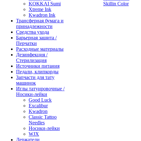
KOKKAI Sumi
Skillin Color
Xtreme Ink
Kwadron Ink
Трансферная бумага и
принадлежности
Средства ухода
Барьерная защита /
Перчатки
Расходные материалы
Дезинфекция /
Стерилизация
Источники питания
Педали, клипкорды
Запчасти для тату
машинок
Иглы татуировочные /
Носики-лейки
Good Luck
Excalibur
Kwadron
Classic Tattoo
Needles
Носики-лейки
WJX
Держатели