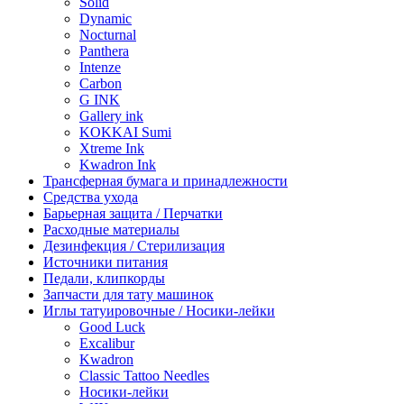
Solid
Dynamic
Nocturnal
Panthera
Intenze
Carbon
G INK
Gallery ink
KOKKAI Sumi
Xtreme Ink
Kwadron Ink
Трансферная бумага и принадлежности
Средства ухода
Барьерная защита / Перчатки
Расходные материалы
Дезинфекция / Стерилизация
Источники питания
Педали, клипкорды
Запчасти для тату машинок
Иглы татуировочные / Носики-лейки
Good Luck
Excalibur
Kwadron
Classic Tattoo Needles
Носики-лейки