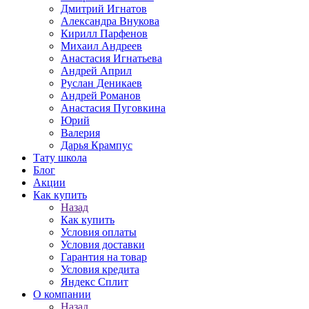
Дмитрий Игнатов
Александра Внукова
Кирилл Парфенов
Михаил Андреев
Анастасия Игнатьева
Андрей Април
Руслан Деникаев
Андрей Романов
Анастасия Пуговкина
Юрий
Валерия
Дарья Крампус
Тату школа
Блог
Акции
Как купить
Назад
Как купить
Условия оплаты
Условия доставки
Гарантия на товар
Условия кредита
Яндекс Сплит
О компании
Назад