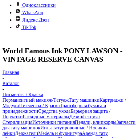
Одноклассники
WhatsApp
Яндекс.Дзен
TikTok
World Famous Ink PONY LAWSON -
VINTAGE RESERVE CANVAS
Главная
-
Каталог
-
Пигменты / Краска
Перманентный макияж/Татуаж
Тату машинки
Картриджи /
Модули
Пигменты / Краска
Трансферная бумага и
принадлежности
Средства ухода
Барьерная защита /
Перчатки
Расходные материалы
Дезинфекция /
Стерилизация
Источники питания
Педали, клипкорды
Запчасти
для тату машинок
Иглы татуировочные / Носики-
лейки
Держатели
Мебель и фурнитура
Аренда тату