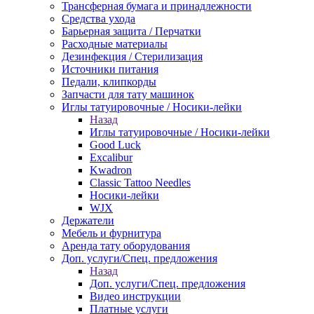
Трансферная бумага и принадлежности
Средства ухода
Барьерная защита / Перчатки
Расходные материалы
Дезинфекция / Стерилизация
Источники питания
Педали, клипкорды
Запчасти для тату машинок
Иглы татуировочные / Носики-лейки
Назад
Иглы татуировочные / Носики-лейки
Good Luck
Excalibur
Kwadron
Classic Tattoo Needles
Носики-лейки
WJX
Держатели
Мебель и фурнитура
Аренда тату оборудования
Доп. услуги/Спец. предложения
Назад
Доп. услуги/Спец. предложения
Видео инструкции
Платные услуги