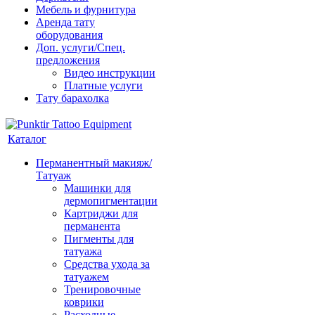
Мебель и фурнитура
Аренда тату
оборудования
Доп. услуги/Спец.
предложения
Видео инструкции
Платные услуги
Тату барахолка
Каталог
Перманентный макияж/
Татуаж
Машинки для
дермопигментации
Картриджи для
перманента
Пигменты для
татуажа
Средства ухода за
татуажем
Тренировочные
коврики
Расходные