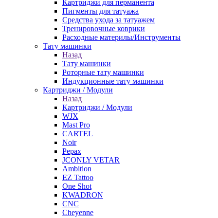
Картриджи для перманента
Пигменты для татуажа
Средства ухода за татуажем
Тренировочные коврики
Расходные материлы/Инструменты
Тату машинки
Назад
Тату машинки
Роторные тату машинки
Индукционные тату машинки
Картриджи / Модули
Назад
Картриджи / Модули
WJX
Mast Pro
CARTEL
Noir
Pepax
JCONLY VETAR
Ambition
EZ Tattoo
One Shot
KWADRON
CNC
Cheyenne