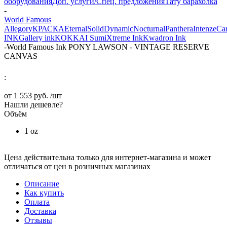
оборудования
Доп. услуги/Спец. предложения
Тату барахолка
-
World Famous
Allegory
КРАСКА
Eternal
Solid
Dynamic
Nocturnal
Panthera
Intenze
Ca
INK
Gallery ink
KOKKAI Sumi
Xtreme Ink
Kwadron Ink
-
World Famous Ink PONY LAWSON - VINTAGE RESERVE
CANVAS
:
от
1 553 руб.
/шт
Нашли дешевле?
Объём
1 oz
Цена действительна только для интернет-магазина и может
отличаться от цен в розничных магазинах
Описание
Как купить
Оплата
Доставка
Отзывы