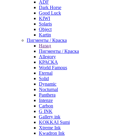
ADF
Dark Horse
Good Luck
KIWI
Solaris
Object
Kartin
Пигменты / Краска
Назад
Пигменты / Краска
Allegory
КРАСКА
World Famous
Eternal
Solid
Dynamic
Nocturnal
Panthera
Intenze
Carbon
G INK
Gallery ink
KOKKAI Sumi
Xtreme Ink
Kwadron Ink