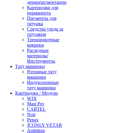
дермопигментации
Картриджи для
перманента
Пигменты для
татуажа
Средства ухода за
татуажем
Тренировочные
коврики
Расходные
материлы/
Инструменты
Тату машинки
Роторные тату
машинки
Индукционные
тату машинки
Картриджи / Модули
WJX
Mast Pro
CARTEL
Noir
Pepax
JCONLY VETAR
Ambition