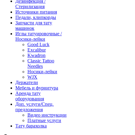
Дезинфекция /
Стерилизация
Источники питания
Педали, клипкорды
Запчасти для тату
машинок
Иглы татуировочные /
Носики-лейки
Good Luck
Excalibur
Kwadron
Classic Tattoo
Needles
Носики-лейки
WJX
Держатели
Мебель и фурнитура
Аренда тату
оборудования
Доп. услуги/Спец.
предложения
Видео инструкции
Платные услуги
Тату барахолка