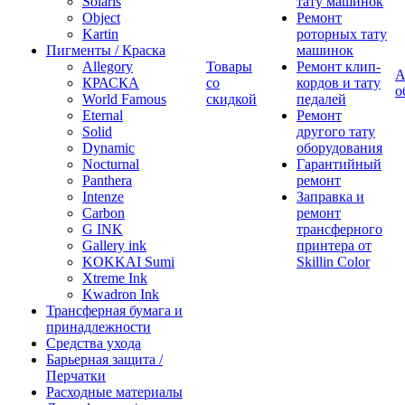
Solaris
тату машинок
Object
Ремонт
Kartin
роторных тату
Пигменты / Краска
машинок
Allegory
Товары
Ремонт клип-
А
КРАСКА
со
кордов и тату
о
World Famous
скидкой
педалей
Eternal
Ремонт
Solid
другого тату
Dynamic
оборудования
Nocturnal
Гарантийный
Panthera
ремонт
Intenze
Заправка и
Carbon
ремонт
G INK
трансферного
Gallery ink
принтера от
KOKKAI Sumi
Skillin Color
Xtreme Ink
Kwadron Ink
Трансферная бумага и
принадлежности
Средства ухода
Барьерная защита /
Перчатки
Расходные материалы