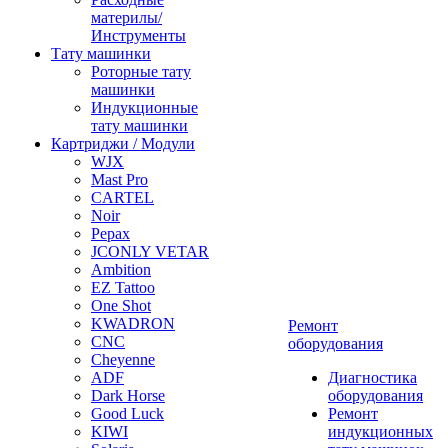
материлы/
Инструменты
Тату машинки
Роторные тату
машинки
Индукционные
тату машинки
Картриджи / Модули
WJX
Mast Pro
CARTEL
Noir
Pepax
JCONLY VETAR
Ambition
EZ Tattoo
One Shot
KWADRON
Ремонт
CNC
оборудования
Cheyenne
ADF
Диагностика
Dark Horse
оборудования
Good Luck
Ремонт
KIWI
индукционных