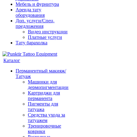
Мебель и фурнитура
Аренда тату
оборудования
Доп. услуги/Спец.
предложения
Видео инструкции
Платные услуги
Тату барахолка
Каталог
Перманентный макияж/
Татуаж
Машинки для
дермопигментации
Картриджи для
перманента
Пигменты для
татуажа
Средства ухода за
татуажем
Тренировочные
коврики
Расходные