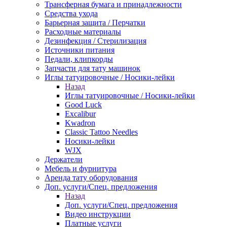
Трансферная бумага и принадлежности
Средства ухода
Барьерная защита / Перчатки
Расходные материалы
Дезинфекция / Стерилизация
Источники питания
Педали, клипкорды
Запчасти для тату машинок
Иглы татуировочные / Носики-лейки
Назад
Иглы татуировочные / Носики-лейки
Good Luck
Excalibur
Kwadron
Classic Tattoo Needles
Носики-лейки
WJX
Держатели
Мебель и фурнитура
Аренда тату оборудования
Доп. услуги/Спец. предложения
Назад
Доп. услуги/Спец. предложения
Видео инструкции
Платные услуги