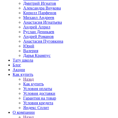
Дмитрий Игнатов
Александра Внукова
Кирилл Парфенов
Михаил Андреев
Анастасия Игнатьева
Андрей Април
Руслан Деникаев
Андрей Романов
Анастасия Пуговкина
Юрий
Валерия
Дарья Крампус
Тату школа
Блог
Акции
Как купить
Назад
Как купить
Условия оплаты
Условия доставки
Гарантия на товар
Условия кредита
Яндекс Сплит
О компании
Назад