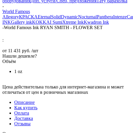
оборудования
Доп. услуги/Спец. предложения
Тату барахолка
-
World Famous
Allegory
КРАСКА
Eternal
Solid
Dynamic
Nocturnal
Panthera
Intenze
Ca
INK
Gallery ink
KOKKAI Sumi
Xtreme Ink
Kwadron Ink
-
World Famous Ink RYAN SMITH - FLOWER SET
:
от
11 431 руб.
/шт
Нашли дешевле?
Объём
1 oz
Цена действительна только для интернет-магазина и может
отличаться от цен в розничных магазинах
Описание
Как купить
Оплата
Доставка
Отзывы