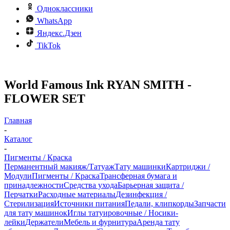
Одноклассники
WhatsApp
Яндекс.Дзен
TikTok
World Famous Ink RYAN SMITH -
FLOWER SET
Главная
-
Каталог
-
Пигменты / Краска
Перманентный макияж/Татуаж
Тату машинки
Картриджи /
Модули
Пигменты / Краска
Трансферная бумага и
принадлежности
Средства ухода
Барьерная защита /
Перчатки
Расходные материалы
Дезинфекция /
Стерилизация
Источники питания
Педали, клипкорды
Запчасти
для тату машинок
Иглы татуировочные / Носики-
лейки
Держатели
Мебель и фурнитура
Аренда тату