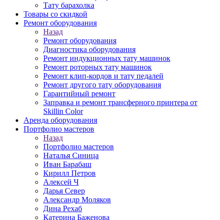
Тату барахолка
Товары со скидкой
Ремонт оборудования
Назад
Ремонт оборудования
Диагностика оборудования
Ремонт индукционных тату машинок
Ремонт роторных тату машинок
Ремонт клип-кордов и тату педалей
Ремонт другого тату оборудования
Гарантийный ремонт
Заправка и ремонт трансферного принтера от
Skillin Color
Аренда оборудования
Портфолио мастеров
Назад
Портфолио мастеров
Наталья Синица
Иван Барабаш
Кирилл Петров
Алексей Ч
Дарья Север
Александр Моляков
Дина Рехаб
Катерина Баженова