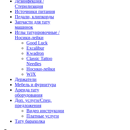
Дезинфекция /
Стерилизация
Источники питания
Педали, клипкорды
Запчасти для тату
машинок
Иглы татуировочные /
Носики-лейки
Good Luck
Excalibur
Kwadron
Classic Tattoo
Needles
Носики-лейки
WJX
Держатели
Мебель и фурнитура
Аренда тату
оборудования
Доп. услуги/Спец.
предложения
Видео инструкции
Платные услуги
Тату барахолка