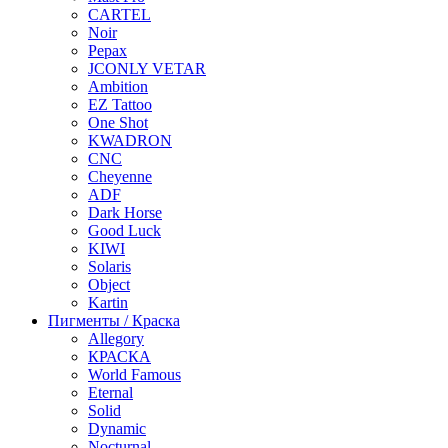
CARTEL
Noir
Pepax
JCONLY VETAR
Ambition
EZ Tattoo
One Shot
KWADRON
CNC
Cheyenne
ADF
Dark Horse
Good Luck
KIWI
Solaris
Object
Kartin
Пигменты / Краска
Allegory
КРАСКА
World Famous
Eternal
Solid
Dynamic
Nocturnal