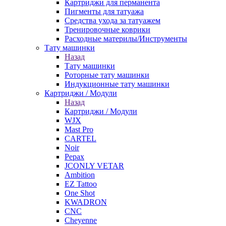
Картриджи для перманента
Пигменты для татуажа
Средства ухода за татуажем
Тренировочные коврики
Расходные материлы/Инструменты
Тату машинки
Назад
Тату машинки
Роторные тату машинки
Индукционные тату машинки
Картриджи / Модули
Назад
Картриджи / Модули
WJX
Mast Pro
CARTEL
Noir
Pepax
JCONLY VETAR
Ambition
EZ Tattoo
One Shot
KWADRON
CNC
Cheyenne