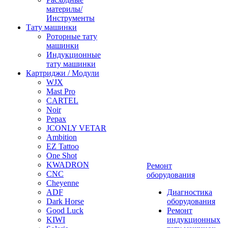
материлы/
Инструменты
Тату машинки
Роторные тату
машинки
Индукционные
тату машинки
Картриджи / Модули
WJX
Mast Pro
CARTEL
Noir
Pepax
JCONLY VETAR
Ambition
EZ Tattoo
One Shot
KWADRON
Ремонт
CNC
оборудования
Cheyenne
ADF
Диагностика
Dark Horse
оборудования
Good Luck
Ремонт
KIWI
индукционных