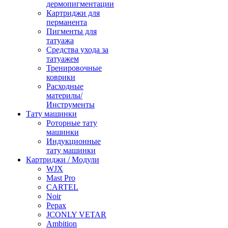
дермопигментации
Картриджи для
перманента
Пигменты для
татуажа
Средства ухода за
татуажем
Тренировочные
коврики
Расходные
материлы/
Инструменты
Тату машинки
Роторные тату
машинки
Индукционные
тату машинки
Картриджи / Модули
WJX
Mast Pro
CARTEL
Noir
Pepax
JCONLY VETAR
Ambition