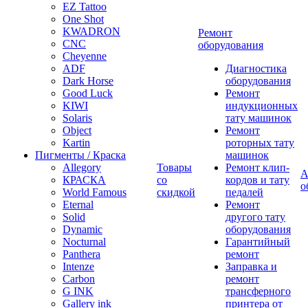
EZ Tattoo
One Shot
KWADRON
Ремонт
CNC
оборудования
Cheyenne
ADF
Диагностика
Dark Horse
оборудования
Good Luck
Ремонт
KIWI
индукционных
Solaris
тату машинок
Object
Ремонт
Kartin
роторных тату
Пигменты / Краска
машинок
Allegory
Товары
Ремонт клип-
А
КРАСКА
со
кордов и тату
о
World Famous
скидкой
педалей
Eternal
Ремонт
Solid
другого тату
Dynamic
оборудования
Nocturnal
Гарантийный
Panthera
ремонт
Intenze
Заправка и
Carbon
ремонт
G INK
трансферного
Gallery ink
принтера от