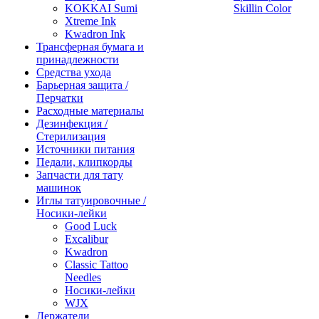
KOKKAI Sumi
Skillin Color
Xtreme Ink
Kwadron Ink
Трансферная бумага и
принадлежности
Средства ухода
Барьерная защита /
Перчатки
Расходные материалы
Дезинфекция /
Стерилизация
Источники питания
Педали, клипкорды
Запчасти для тату
машинок
Иглы татуировочные /
Носики-лейки
Good Luck
Excalibur
Kwadron
Classic Tattoo
Needles
Носики-лейки
WJX
Держатели