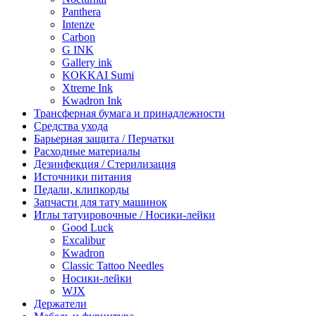
Panthera
Intenze
Carbon
G INK
Gallery ink
KOKKAI Sumi
Xtreme Ink
Kwadron Ink
Трансферная бумага и принадлежности
Средства ухода
Барьерная защита / Перчатки
Расходные материалы
Дезинфекция / Стерилизация
Источники питания
Педали, клипкорды
Запчасти для тату машинок
Иглы татуировочные / Носики-лейки
Good Luck
Excalibur
Kwadron
Classic Tattoo Needles
Носики-лейки
WJX
Держатели