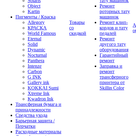
Solaris
тату машинок
Object
Ремонт
Kartin
роторных тату
Пигменты / Краска
машинок
Allegory
Товары
Ремонт клип-
А
КРАСКА
со
кордов и тату
о
World Famous
скидкой
педалей
Eternal
Ремонт
Solid
другого тату
Dynamic
оборудования
Nocturnal
Гарантийный
Panthera
ремонт
Intenze
Заправка и
Carbon
ремонт
G INK
трансферного
Gallery ink
принтера от
KOKKAI Sumi
Skillin Color
Xtreme Ink
Kwadron Ink
Трансферная бумага и
принадлежности
Средства ухода
Барьерная защита /
Перчатки
Расходные материалы