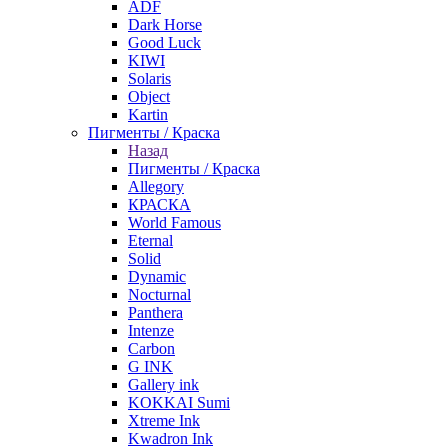
ADF
Dark Horse
Good Luck
KIWI
Solaris
Object
Kartin
Пигменты / Краска
Назад
Пигменты / Краска
Allegory
КРАСКА
World Famous
Eternal
Solid
Dynamic
Nocturnal
Panthera
Intenze
Carbon
G INK
Gallery ink
KOKKAI Sumi
Xtreme Ink
Kwadron Ink