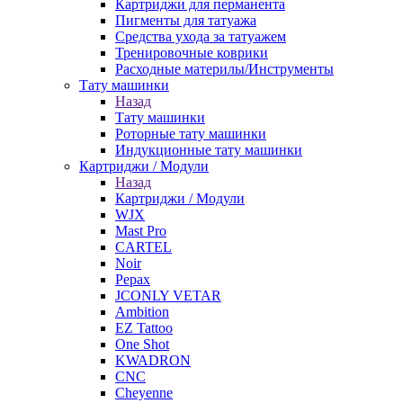
Картриджи для перманента
Пигменты для татуажа
Средства ухода за татуажем
Тренировочные коврики
Расходные материлы/Инструменты
Тату машинки
Назад
Тату машинки
Роторные тату машинки
Индукционные тату машинки
Картриджи / Модули
Назад
Картриджи / Модули
WJX
Mast Pro
CARTEL
Noir
Pepax
JCONLY VETAR
Ambition
EZ Tattoo
One Shot
KWADRON
CNC
Cheyenne