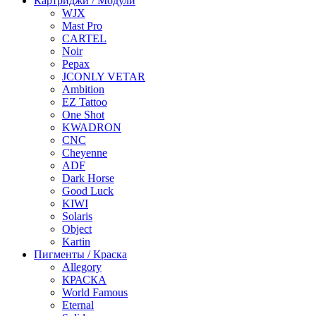
Картриджи / Модули
WJX
Mast Pro
CARTEL
Noir
Pepax
JCONLY VETAR
Ambition
EZ Tattoo
One Shot
KWADRON
CNC
Cheyenne
ADF
Dark Horse
Good Luck
KIWI
Solaris
Object
Kartin
Пигменты / Краска
Allegory
КРАСКА
World Famous
Eternal