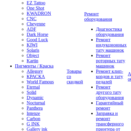
EZ Tattoo
One Shot
KWADRON
Ремонт
CNC
оборудования
Cheyenne
ADF
Диагностика
Dark Horse
оборудования
Good Luck
Ремонт
KIWI
индукционных
Solaris
тату машинок
Object
Ремонт
Kartin
роторных тату
Пигменты / Краска
машинок
Allegory
Товары
Ремонт клип-
А
КРАСКА
со
кордов и тату
о
World Famous
скидкой
педалей
Eternal
Ремонт
Solid
другого тату
Dynamic
оборудования
Nocturnal
Гарантийный
Panthera
ремонт
Intenze
Заправка и
Carbon
ремонт
G INK
трансферного
Gallery ink
принтера от