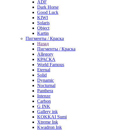
ADF
Dark Horse
Good Luck
KIWI
Solaris
Object
Kartin
Пигменты / Краска
Назад
Пигменты / Краска
Allegory
КРАСКА
World Famous
Eternal
Solid
Dynamic
Nocturnal
Panthera
Intenze
Carbon
G INK
Gallery ink
KOKKAI Sumi
Xtreme Ink
Kwadron Ink