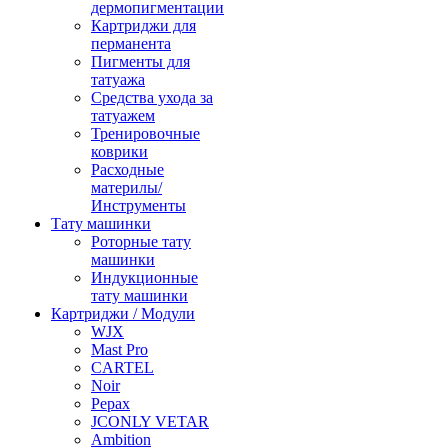
дермопигментации
Картриджи для
перманента
Пигменты для
татуажа
Средства ухода за
татуажем
Тренировочные
коврики
Расходные
материлы/
Инструменты
Тату машинки
Роторные тату
машинки
Индукционные
тату машинки
Картриджи / Модули
WJX
Mast Pro
CARTEL
Noir
Pepax
JCONLY VETAR
Ambition