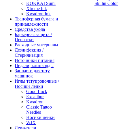
KOKKAI Sumi
Skillin Color
Xtreme Ink
Kwadron Ink
Трансферная бумага и
принадлежности
Средства ухода
Барьерная защита /
Перчатки
Расходные материалы
Дезинфекция /
Стерилизация
Источники питания
Педали, клипкорды
Запчасти для тату
машинок
Иглы татуировочные /
Носики-лейки
Good Luck
Excalibur
Kwadron
Classic Tattoo
Needles
Носики-лейки
WJX
Держатели