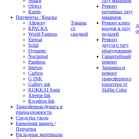
Solaris
тату машинок
Object
Ремонт
Kartin
роторных тату
Пигменты / Краска
машинок
Allegory
Товары
Ремонт клип-
А
КРАСКА
со
кордов и тату
о
World Famous
скидкой
педалей
Eternal
Ремонт
Solid
другого тату
Dynamic
оборудования
Nocturnal
Гарантийный
Panthera
ремонт
Intenze
Заправка и
Carbon
ремонт
G INK
трансферного
Gallery ink
принтера от
KOKKAI Sumi
Skillin Color
Xtreme Ink
Kwadron Ink
Трансферная бумага и
принадлежности
Средства ухода
Барьерная защита /
Перчатки
Расходные материалы