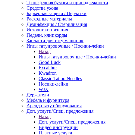
Трансферная бумага и принадлежности
Средства ухода
Барьерная защита / Перчатки
Расходные материалы
Дезинфекция / Стерилизация
Источники питания
Педали, клипкорды
Запчасти для тату машинок
Иглы татуировочные / Носики-лейки
Назад
Иглы татуировочные / Носики-лейки
Good Luck
Excalibur
Kwadron
Classic Tattoo Needles
Носики-лейки
WJX
Держатели
Мебель и фурнитура
Аренда тату оборудования
Доп. услуги/Спец. предложения
Назад
Доп. услуги/Спец. предложения
Видео инструкции
Платные услуги