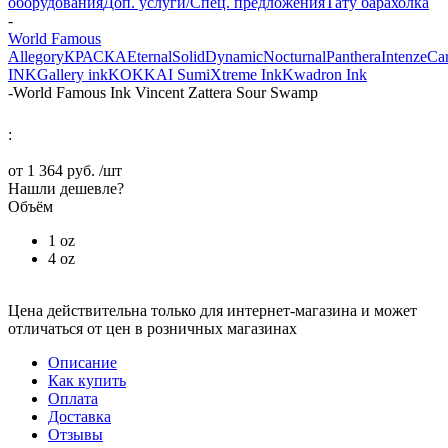
оборудования
Доп. услуги/Спец. предложения
Тату барахолка
-
World Famous
Allegory
КРАСКА
Eternal
Solid
Dynamic
Nocturnal
Panthera
Intenze
Ca
INK
Gallery ink
KOKKAI Sumi
Xtreme Ink
Kwadron Ink
-
World Famous Ink Vincent Zattera Sour Swamp
:
от
1 364 руб.
/шт
Нашли дешевле?
Объём
1 oz
4 oz
Цена действительна только для интернет-магазина и может
отличаться от цен в розничных магазинах
Описание
Как купить
Оплата
Доставка
Отзывы