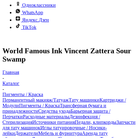
Одноклассники
WhatsApp
Яндекс.Дзен
TikTok
World Famous Ink Vincent Zattera Sour
Swamp
Главная
-
Каталог
-
Пигменты / Краска
Перманентный макияж/Татуаж
Тату машинки
Картриджи /
Модули
Пигменты / Краска
Трансферная бумага и
принадлежности
Средства ухода
Барьерная защита /
Перчатки
Расходные материалы
Дезинфекция /
Стерилизация
Источники питания
Педали, клипкорды
Запчасти
для тату машинок
Иглы татуировочные / Носики-
лейки
Держатели
Мебель и фурнитура
Аренда тату