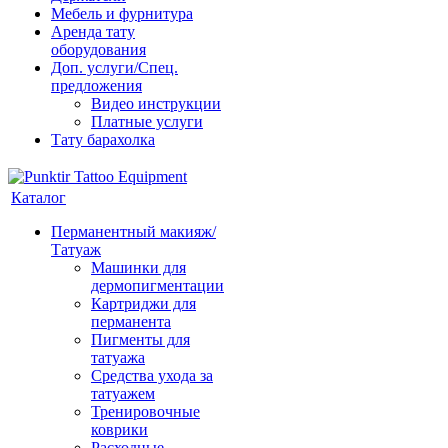
Мебель и фурнитура
Аренда тату
оборудования
Доп. услуги/Спец.
предложения
Видео инструкции
Платные услуги
Тату барахолка
Каталог
Перманентный макияж/
Татуаж
Машинки для
дермопигментации
Картриджи для
перманента
Пигменты для
татуажа
Средства ухода за
татуажем
Тренировочные
коврики
Расходные