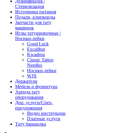
Дезинфекция /
Стерилизация
Источники питания
Педали, клипкорды
Запчасти для тату
машинок
Иглы татуировочные /
Носики-лейки
Good Luck
Excalibur
Kwadron
Classic Tattoo
Needles
Носики-лейки
WJX
Держатели
Мебель и фурнитура
Аренда тату
оборудования
Доп. услуги/Спец.
предложения
Видео инструкции
Платные услуги
Тату барахолка