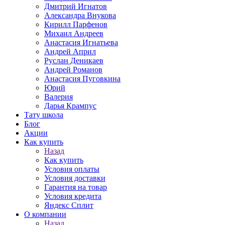
Дмитрий Игнатов
Александра Внукова
Кирилл Парфенов
Михаил Андреев
Анастасия Игнатьева
Андрей Април
Руслан Деникаев
Андрей Романов
Анастасия Пуговкина
Юрий
Валерия
Дарья Крампус
Тату школа
Блог
Акции
Как купить
Назад
Как купить
Условия оплаты
Условия доставки
Гарантия на товар
Условия кредита
Яндекс Сплит
О компании
Назад