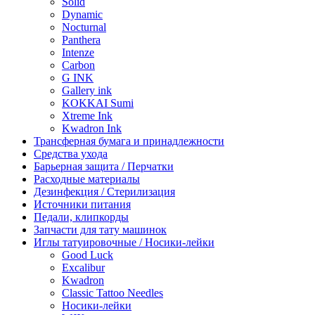
Solid
Dynamic
Nocturnal
Panthera
Intenze
Carbon
G INK
Gallery ink
KOKKAI Sumi
Xtreme Ink
Kwadron Ink
Трансферная бумага и принадлежности
Средства ухода
Барьерная защита / Перчатки
Расходные материалы
Дезинфекция / Стерилизация
Источники питания
Педали, клипкорды
Запчасти для тату машинок
Иглы татуировочные / Носики-лейки
Good Luck
Excalibur
Kwadron
Classic Tattoo Needles
Носики-лейки