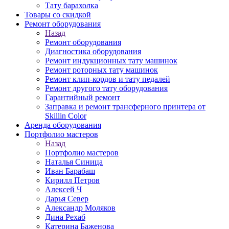
Тату барахолка
Товары со скидкой
Ремонт оборудования
Назад
Ремонт оборудования
Диагностика оборудования
Ремонт индукционных тату машинок
Ремонт роторных тату машинок
Ремонт клип-кордов и тату педалей
Ремонт другого тату оборудования
Гарантийный ремонт
Заправка и ремонт трансферного принтера от
Skillin Color
Аренда оборудования
Портфолио мастеров
Назад
Портфолио мастеров
Наталья Синица
Иван Барабаш
Кирилл Петров
Алексей Ч
Дарья Север
Александр Моляков
Дина Рехаб
Катерина Баженова