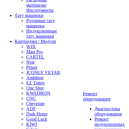
материлы/
Инструменты
Тату машинки
Роторные тату
машинки
Индукционные
тату машинки
Картриджи / Модули
WJX
Mast Pro
CARTEL
Noir
Pepax
JCONLY VETAR
Ambition
EZ Tattoo
One Shot
KWADRON
Ремонт
CNC
оборудования
Cheyenne
ADF
Диагностика
Dark Horse
оборудования
Good Luck
Ремонт
KIWI
индукционных