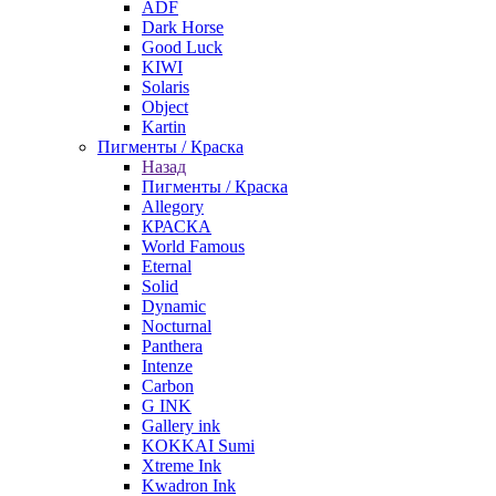
ADF
Dark Horse
Good Luck
KIWI
Solaris
Object
Kartin
Пигменты / Краска
Назад
Пигменты / Краска
Allegory
КРАСКА
World Famous
Eternal
Solid
Dynamic
Nocturnal
Panthera
Intenze
Carbon
G INK
Gallery ink
KOKKAI Sumi
Xtreme Ink
Kwadron Ink