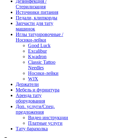
Дезинфекция /
Стерилизация
Источники питания
Педали, клипкорды
Запчасти для тату
машинок
Иглы татуировочные /
Носики-лейки
Good Luck
Excalibur
Kwadron
Classic Tattoo
Needles
Носики-лейки
WJX
Держатели
Мебель и фурнитура
Аренда тату
оборудования
Доп. услуги/Спец.
предложения
Видео инструкции
Платные услуги
Тату барахолка