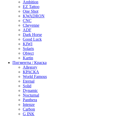
Ambition
EZ Tattoo
One Shot
KWADRON
CNC
Cheyenne
ADF
Dark Horse
Good Luck
KIWI
Solaris
Object
Kartin
Пигменты / Краска
Allegory
КРАСКА
World Famous
Eternal
Solid
Dynamic
Nocturnal
Panthera
Intenze
Carbon
G INK