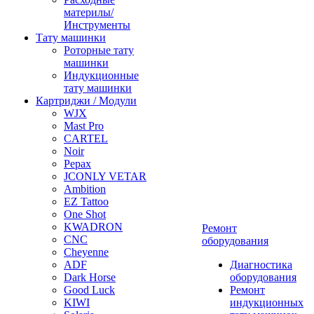
материлы/
Инструменты
Тату машинки
Роторные тату
машинки
Индукционные
тату машинки
Картриджи / Модули
WJX
Mast Pro
CARTEL
Noir
Pepax
JCONLY VETAR
Ambition
EZ Tattoo
One Shot
KWADRON
Ремонт
CNC
оборудования
Cheyenne
ADF
Диагностика
Dark Horse
оборудования
Good Luck
Ремонт
KIWI
индукционных