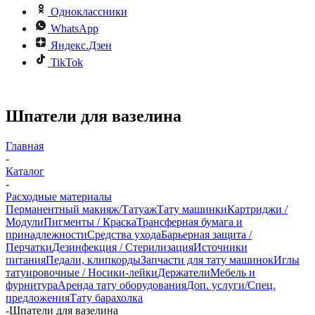
Одноклассники
WhatsApp
Яндекс.Дзен
TikTok
Шпатели для вазелина
Главная
-
Каталог
-
Расходные материалы
Перманентный макияж/Татуаж
Тату машинки
Картриджи /
Модули
Пигменты / Краска
Трансферная бумага и
принадлежности
Средства ухода
Барьерная защита /
Перчатки
Дезинфекция / Стерилизация
Источники
питания
Педали, клипкорды
Запчасти для тату машинок
Иглы
татуировочные / Носики-лейки
Держатели
Мебель и
фурнитура
Аренда тату оборудования
Доп. услуги/Спец.
предложения
Тату барахолка
-
Шпатели для вазелина