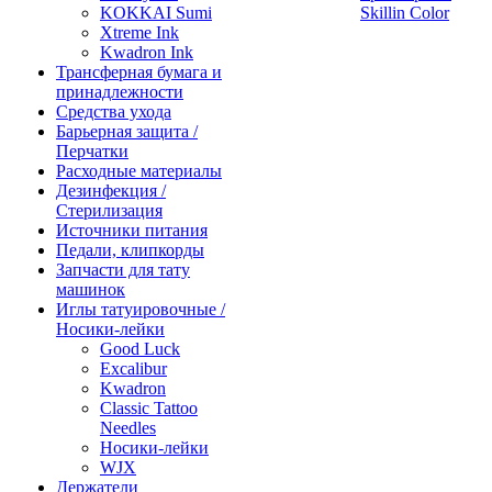
KOKKAI Sumi
Skillin Color
Xtreme Ink
Kwadron Ink
Трансферная бумага и
принадлежности
Средства ухода
Барьерная защита /
Перчатки
Расходные материалы
Дезинфекция /
Стерилизация
Источники питания
Педали, клипкорды
Запчасти для тату
машинок
Иглы татуировочные /
Носики-лейки
Good Luck
Excalibur
Kwadron
Classic Tattoo
Needles
Носики-лейки
WJX
Держатели