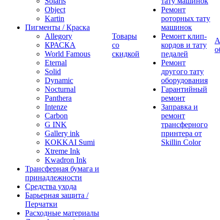
Solaris
тату машинок
Object
Ремонт
Kartin
роторных тату
Пигменты / Краска
машинок
Allegory
Товары
Ремонт клип-
А
КРАСКА
со
кордов и тату
о
World Famous
скидкой
педалей
Eternal
Ремонт
Solid
другого тату
Dynamic
оборудования
Nocturnal
Гарантийный
Panthera
ремонт
Intenze
Заправка и
Carbon
ремонт
G INK
трансферного
Gallery ink
принтера от
KOKKAI Sumi
Skillin Color
Xtreme Ink
Kwadron Ink
Трансферная бумага и
принадлежности
Средства ухода
Барьерная защита /
Перчатки
Расходные материалы