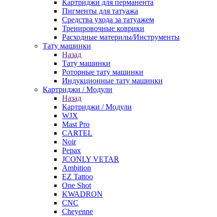
Картриджи для перманента
Пигменты для татуажа
Средства ухода за татуажем
Тренировочные коврики
Расходные материлы/Инструменты
Тату машинки
Назад
Тату машинки
Роторные тату машинки
Индукционные тату машинки
Картриджи / Модули
Назад
Картриджи / Модули
WJX
Mast Pro
CARTEL
Noir
Pepax
JCONLY VETAR
Ambition
EZ Tattoo
One Shot
KWADRON
CNC
Cheyenne