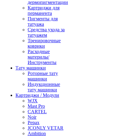
дермопигментации
Картриджи для
перманента
Пигменты для
татуажа
Средства ухода за
татуажем
Тренировочные
коврики
Расходные
материлы/
Инструменты
Тату машинки
Роторные тату
машинки
Индукционные
тату машинки
Картриджи / Модули
WJX
Mast Pro
CARTEL
Noir
Pepax
JCONLY VETAR
Ambition