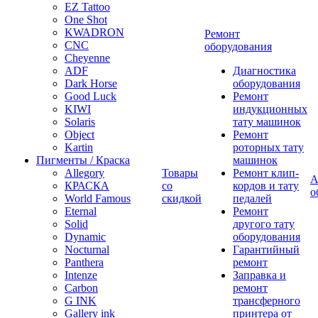
EZ Tattoo
One Shot
KWADRON
Ремонт
CNC
оборудования
Cheyenne
ADF
Диагностика
Dark Horse
оборудования
Good Luck
Ремонт
KIWI
индукционных
Solaris
тату машинок
Object
Ремонт
Kartin
роторных тату
Пигменты / Краска
машинок
Allegory
Товары
Ремонт клип-
А
КРАСКА
со
кордов и тату
о
World Famous
скидкой
педалей
Eternal
Ремонт
Solid
другого тату
Dynamic
оборудования
Nocturnal
Гарантийный
Panthera
ремонт
Intenze
Заправка и
Carbon
ремонт
G INK
трансферного
Gallery ink
принтера от