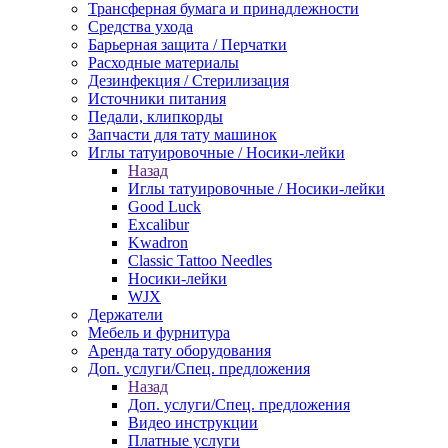
Трансферная бумага и принадлежности
Средства ухода
Барьерная защита / Перчатки
Расходные материалы
Дезинфекция / Стерилизация
Источники питания
Педали, клипкорды
Запчасти для тату машинок
Иглы татуировочные / Носики-лейки
Назад
Иглы татуировочные / Носики-лейки
Good Luck
Excalibur
Kwadron
Classic Tattoo Needles
Носики-лейки
WJX
Держатели
Мебель и фурнитура
Аренда тату оборудования
Доп. услуги/Спец. предложения
Назад
Доп. услуги/Спец. предложения
Видео инструкции
Платные услуги