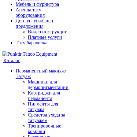
Мебель и фурнитура
Аренда тату
оборудования
Доп. услуги/Спец.
предложения
Видео инструкции
Платные услуги
Тату барахолка
Каталог
Перманентный макияж/
Татуаж
Машинки для
дермопигментации
Картриджи для
перманента
Пигменты для
татуажа
Средства ухода за
татуажем
Тренировочные
коврики
Расходные