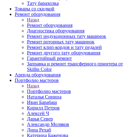
Тату барахолка
Товары со скидкой
Ремонт оборудования
Назад
Ремонт оборудования
Диагностика оборудования
Ремонт индукционных тату машинок
Ремонт роторных тату машинок
Ремонт клип-кордов и тату педалей
Ремонт другого тату оборудования
Гарантийный ремонт
Заправка и ремонт трансферного принтера от
Skillin Color
Аренда оборудования
Портфолио мастеров
Назад
Портфолио мастеров
Наталья Синица
Иван Барабаш
Кирилл Петров
Алексей Ч
Дарья Север
Александр Моляков
Дина Рехаб
Катерина Баженова