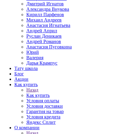
Дмитрий Игнатов
Александра Внукова
Кирилл Парфенов
Михаил Андреев
Анастасия Игнатьева
Андрей Април
Руслан Деникаев
Андрей Романов
Анастасия Пуговкина
Юрий
Валерия
Дарья Крампус
Тату школа
Блог
Акции
Как купить
Назад
Как купить
Условия оплаты
Условия доставки
Гарантия на товар
Условия кредита
Яндекс Сплит
О компании
Назад