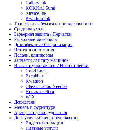
Gallery ink
KOKKAI Sumi
Xtreme Ink
Kwadron Ink
Трансферная бумага и принадлежности
Средства ухода
Барьерная защита / Перчатки
Расходные материалы
Дезинфекция / Стерилизация
Источники питания
Педали, клипкорды
Запчасти для тату машинок
Иглы татуировочные / Носики-лейки
Good Luck
Excalibur
Kwadron
Classic Tattoo Needles
Носики-лейки
WJX
Держатели
Мебель и фурнитура
Аренда тату оборудования
Доп. услуги/Спец. предложения
Видео инструкции
Платные услуги