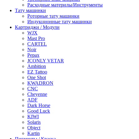
Расходные материлы/Инструменты
Тату машинки
Роторные тату машинки
Индукционные тату машинки
Картриджи / Модули
WJX
Mast Pro
CARTEL
Noir
Pepax
JCONLY VETAR
Ambition
EZ Tattoo
One Shot
KWADRON
CNC
Cheyenne
ADF
Dark Horse
Good Luck
KIWI
Solaris
Object
Kartin
Пигменты / Краска