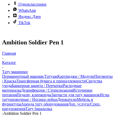
Одноклассники
WhatsApp
Яндекс.Дзен
TikTok
Ambition Soldier Pen 1
Главная
-
Каталог
-
Тату машинки
Перманентный макияж/Татуаж
Картриджи / Модули
Пигменты
/ Краска
Трансферная бумага и принадлежности
Средства
ухода
Барьерная защита / Перчатки
Расходные
материалы
Дезинфекция / Стерилизация
Источники
питания
Педали, клипкорды
Запчасти для тату машинок
Иглы
татуировочные / Носики-лейки
Держатели
Мебель и
фурнитура
Аренда тату оборудования
Доп. услуги/Спец.
предложения
Тату барахолка
-
Ambition Soldier Pen 1