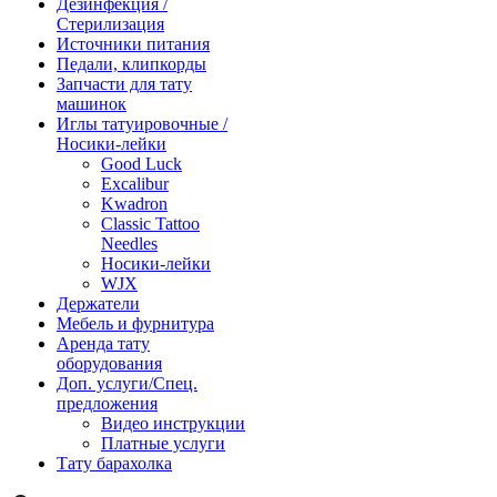
Дезинфекция /
Стерилизация
Источники питания
Педали, клипкорды
Запчасти для тату
машинок
Иглы татуировочные /
Носики-лейки
Good Luck
Excalibur
Kwadron
Classic Tattoo
Needles
Носики-лейки
WJX
Держатели
Мебель и фурнитура
Аренда тату
оборудования
Доп. услуги/Спец.
предложения
Видео инструкции
Платные услуги
Тату барахолка