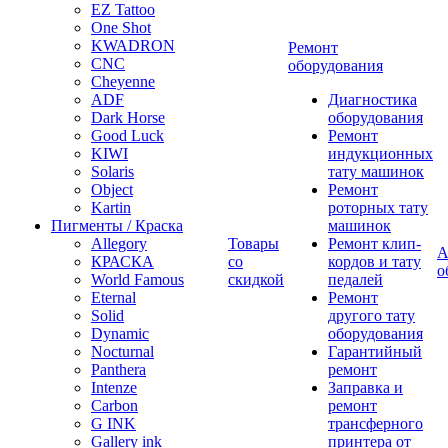
EZ Tattoo
One Shot
KWADRON
Ремонт
CNC
оборудования
Cheyenne
ADF
Диагностика
Dark Horse
оборудования
Good Luck
Ремонт
KIWI
индукционных
Solaris
тату машинок
Object
Ремонт
Kartin
роторных тату
Пигменты / Краска
машинок
Allegory
Товары
Ремонт клип-
А
КРАСКА
со
кордов и тату
о
World Famous
скидкой
педалей
Eternal
Ремонт
Solid
другого тату
Dynamic
оборудования
Nocturnal
Гарантийный
Panthera
ремонт
Intenze
Заправка и
Carbon
ремонт
G INK
трансферного
Gallery ink
принтера от