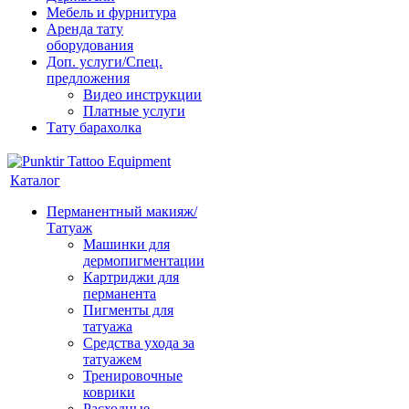
Мебель и фурнитура
Аренда тату
оборудования
Доп. услуги/Спец.
предложения
Видео инструкции
Платные услуги
Тату барахолка
Каталог
Перманентный макияж/
Татуаж
Машинки для
дермопигментации
Картриджи для
перманента
Пигменты для
татуажа
Средства ухода за
татуажем
Тренировочные
коврики
Расходные