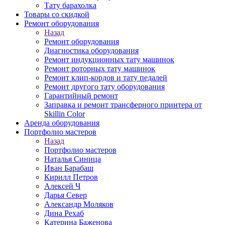
Тату барахолка
Товары со скидкой
Ремонт оборудования
Назад
Ремонт оборудования
Диагностика оборудования
Ремонт индукционных тату машинок
Ремонт роторных тату машинок
Ремонт клип-кордов и тату педалей
Ремонт другого тату оборудования
Гарантийный ремонт
Заправка и ремонт трансферного принтера от
Skillin Color
Аренда оборудования
Портфолио мастеров
Назад
Портфолио мастеров
Наталья Синица
Иван Барабаш
Кирилл Петров
Алексей Ч
Дарья Север
Александр Моляков
Дина Рехаб
Катерина Баженова