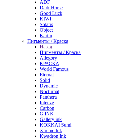
ADF
Dark Horse
Good Luck
KIWI
Solaris
Object
Kartin
Пигменты / Краска
Назад
Пигменты / Краска
Allegory
КРАСКА
World Famous
Eternal
Solid
Dynamic
Nocturnal
Panthera
Intenze
Carbon
G INK
Gallery ink
KOKKAI Sumi
Xtreme Ink
Kwadron Ink