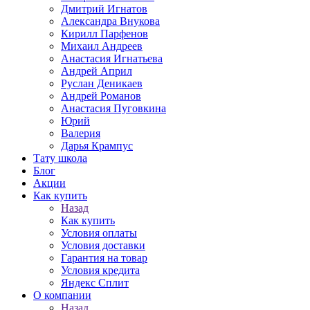
Дмитрий Игнатов
Александра Внукова
Кирилл Парфенов
Михаил Андреев
Анастасия Игнатьева
Андрей Април
Руслан Деникаев
Андрей Романов
Анастасия Пуговкина
Юрий
Валерия
Дарья Крампус
Тату школа
Блог
Акции
Как купить
Назад
Как купить
Условия оплаты
Условия доставки
Гарантия на товар
Условия кредита
Яндекс Сплит
О компании
Назад