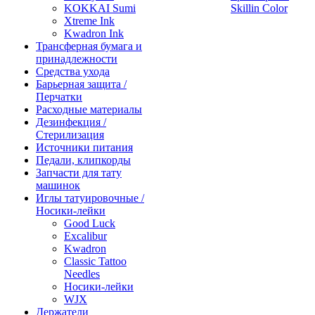
KOKKAI Sumi
Skillin Color
Xtreme Ink
Kwadron Ink
Трансферная бумага и
принадлежности
Средства ухода
Барьерная защита /
Перчатки
Расходные материалы
Дезинфекция /
Стерилизация
Источники питания
Педали, клипкорды
Запчасти для тату
машинок
Иглы татуировочные /
Носики-лейки
Good Luck
Excalibur
Kwadron
Classic Tattoo
Needles
Носики-лейки
WJX
Держатели