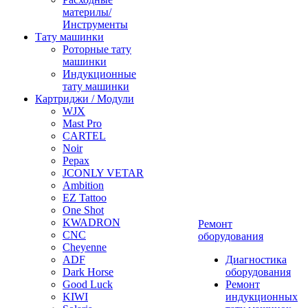
материлы/
Инструменты
Тату машинки
Роторные тату
машинки
Индукционные
тату машинки
Картриджи / Модули
WJX
Mast Pro
CARTEL
Noir
Pepax
JCONLY VETAR
Ambition
EZ Tattoo
One Shot
KWADRON
Ремонт
CNC
оборудования
Cheyenne
ADF
Диагностика
Dark Horse
оборудования
Good Luck
Ремонт
KIWI
индукционных