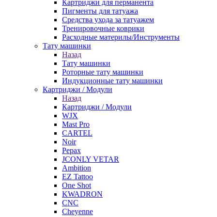
Картриджи для перманента
Пигменты для татуажа
Средства ухода за татуажем
Тренировочные коврики
Расходные материлы/Инструменты
Тату машинки
Назад
Тату машинки
Роторные тату машинки
Индукционные тату машинки
Картриджи / Модули
Назад
Картриджи / Модули
WJX
Mast Pro
CARTEL
Noir
Pepax
JCONLY VETAR
Ambition
EZ Tattoo
One Shot
KWADRON
CNC
Cheyenne