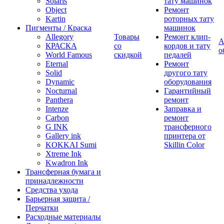
Solaris
тату машинок
Object
Ремонт
Kartin
роторных тату
Пигменты / Краска
машинок
Allegory
Товары
Ремонт клип-
А
КРАСКА
со
кордов и тату
о
World Famous
скидкой
педалей
Eternal
Ремонт
Solid
другого тату
Dynamic
оборудования
Nocturnal
Гарантийный
Panthera
ремонт
Intenze
Заправка и
Carbon
ремонт
G INK
трансферного
Gallery ink
принтера от
KOKKAI Sumi
Skillin Color
Xtreme Ink
Kwadron Ink
Трансферная бумага и
принадлежности
Средства ухода
Барьерная защита /
Перчатки
Расходные материалы