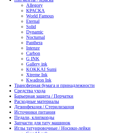
Allegory
КРАСКА
World Famous
Eternal
Solid
Dynamic
Nocturnal
Panthera
Intenze
Carbon
G INK
Gallery ink
KOKKAI Sumi
Xtreme Ink
Kwadron Ink
Трансферная бумага и принадлежности
Средства ухода
Барьерная защита / Перчатки
Расходные материалы
Дезинфекция / Стерилизация
Источники питания
Педали, клипкорды
Запчасти для тату машинок
Иглы татуировочные / Носики-лейки