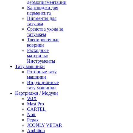
дермопигментации
Картриджи для
перманента
Пигменты для
татуажа
Средства ухода за
татуажем
Тренировочные
коврики
Расходные
материлы/
Инструменты
Тату машинки
Роторные тату
машинки
Индукционные
тату машинки
Картриджи / Модули
WJX
Mast Pro
CARTEL
Noir
Pepax
JCONLY VETAR
Ambition