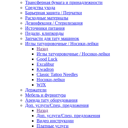
Трансферная бумага и принадлежности
Средства ухода
Барьерная защита / Перчатки
Расходные материалы
Дезинфекция / Стерилизация
Источники питания
Педали, клипкорды
Запчасти для тату машинок
Иглы татуировочные / Носики-лейки
Назад
Иглы татуировочные / Носики-лейки
Good Luck
Excalibur
Kwadron
Classic Tattoo Needles
Носики-лейки
WJX
Держатели
Мебель и фурнитура
Аренда тату оборудования
Доп. услуги/Спец. предложения
Назад
Доп. услуги/Спец. предложения
Видео инструкции
Платные услуги