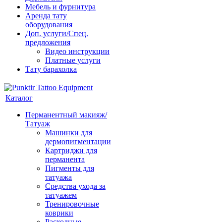
Мебель и фурнитура
Аренда тату
оборудования
Доп. услуги/Спец.
предложения
Видео инструкции
Платные услуги
Тату барахолка
Каталог
Перманентный макияж/
Татуаж
Машинки для
дермопигментации
Картриджи для
перманента
Пигменты для
татуажа
Средства ухода за
татуажем
Тренировочные
коврики
Расходные