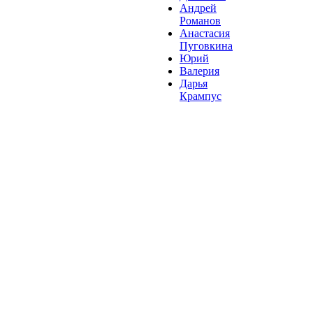
Андрей
Романов
Анастасия
Пуговкина
Юрий
Валерия
Дарья
Крампус