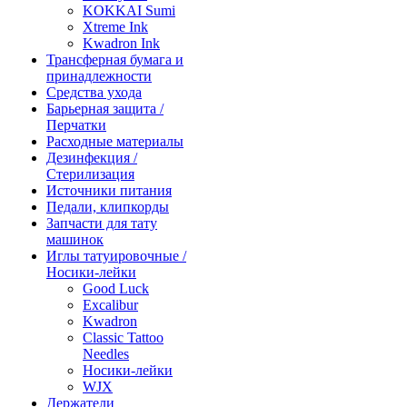
KOKKAI Sumi
Xtreme Ink
Kwadron Ink
Трансферная бумага и
принадлежности
Средства ухода
Барьерная защита /
Перчатки
Расходные материалы
Дезинфекция /
Стерилизация
Источники питания
Педали, клипкорды
Запчасти для тату
машинок
Иглы татуировочные /
Носики-лейки
Good Luck
Excalibur
Kwadron
Classic Tattoo
Needles
Носики-лейки
WJX
Держатели