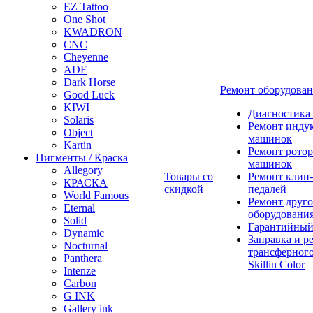
EZ Tattoo
One Shot
KWADRON
CNC
Cheyenne
ADF
Dark Horse
Ремонт оборудова
Good Luck
KIWI
Диагностика
Solaris
Ремонт инду
Object
машинок
Kartin
Ремонт ротор
Пигменты / Краска
машинок
Allegory
Товары со
Ремонт клип-
КРАСКА
скидкой
педалей
World Famous
Ремонт друго
Eternal
оборудовани
Solid
Гарантийный
Dynamic
Заправка и р
Nocturnal
трансферного
Panthera
Skillin Color
Intenze
Carbon
G INK
Gallery ink