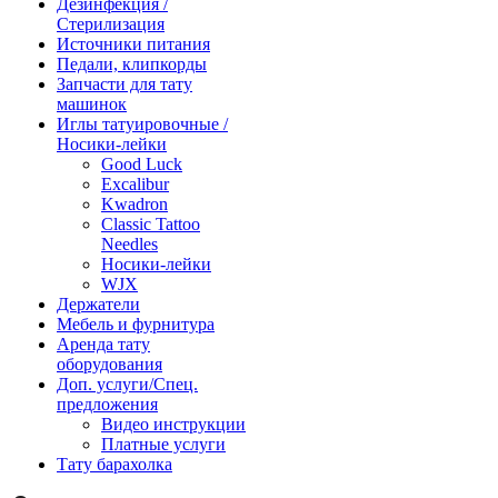
Дезинфекция /
Стерилизация
Источники питания
Педали, клипкорды
Запчасти для тату
машинок
Иглы татуировочные /
Носики-лейки
Good Luck
Excalibur
Kwadron
Classic Tattoo
Needles
Носики-лейки
WJX
Держатели
Мебель и фурнитура
Аренда тату
оборудования
Доп. услуги/Спец.
предложения
Видео инструкции
Платные услуги
Тату барахолка