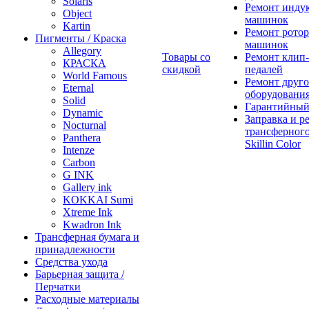
Solaris
Ремонт инду
Object
машинок
Kartin
Ремонт ротор
Пигменты / Краска
машинок
Allegory
Товары со
Ремонт клип-
КРАСКА
скидкой
педалей
World Famous
Ремонт друго
Eternal
оборудовани
Solid
Гарантийный
Dynamic
Заправка и р
Nocturnal
трансферного
Panthera
Skillin Color
Intenze
Carbon
G INK
Gallery ink
KOKKAI Sumi
Xtreme Ink
Kwadron Ink
Трансферная бумага и
принадлежности
Средства ухода
Барьерная защита /
Перчатки
Расходные материалы