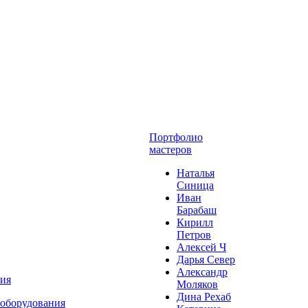
Портфолио
мастеров
Наталья
Синица
Иван
Барабаш
Кирилл
Петров
Алексей Ч
Дарья Север
Александр
ния
Моляков
Дина Рехаб
 оборудования