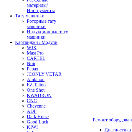
материлы/
Инструменты
Тату машинки
Роторные тату
машинки
Индукционные тату
машинки
Картриджи / Модули
WJX
Mast Pro
CARTEL
Noir
Pepax
JCONLY VETAR
Ambition
EZ Tattoo
One Shot
KWADRON
CNC
Cheyenne
ADF
Dark Horse
Ремонт оборудова
Good Luck
KIWI
Диагностика