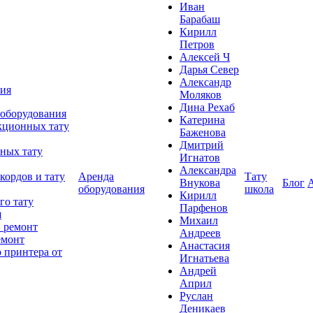
Иван
Барабаш
Кирилл
Петров
Алексей Ч
Дарья Север
Александр
ния
Моляков
Дина Рехаб
 оборудования
Катерина
кционных тату
Баженова
Дмитрий
ных тату
Игнатов
Александра
кордов и тату
Аренда
Тату
Внукова
Блог
оборудования
школа
Кирилл
го тату
Парфенов
я
Михаил
 ремонт
Андреев
емонт
Анастасия
 принтера от
Игнатьева
Андрей
Април
Руслан
Деникаев