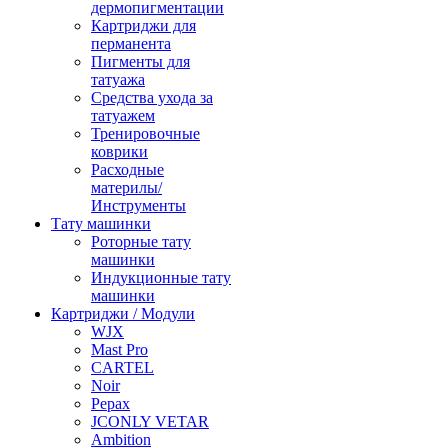
дермопигментации
Картриджи для
перманента
Пигменты для
татуажа
Средства ухода за
татуажем
Тренировочные
коврики
Расходные
материлы/
Инструменты
Тату машинки
Роторные тату
машинки
Индукционные тату
машинки
Картриджи / Модули
WJX
Mast Pro
CARTEL
Noir
Pepax
JCONLY VETAR
Ambition