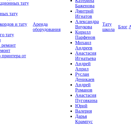
Катерина
кционных тату
Баженова
Дмитрий
ных тату
Игнатов
Александра
кордов и тату
Аренда
Тату
Внукова
Блог
оборудования
школа
Кирилл
го тату
Парфенов
я
Михаил
 ремонт
Андреев
емонт
Анастасия
 принтера от
Игнатьева
Андрей
Април
Руслан
Деникаев
Андрей
Романов
Анастасия
Пуговкина
Юрий
Валерия
Дарья
Крампус